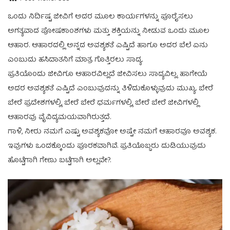
ಒಂದು‌ ನಿರ್ದಿಷ್ಟ ಜೀವಿಗೆ ಅದರ ಮೂಲ ಕಾರ್ಯಗಳನ್ನು ಪೂರೈಸಲು
ಅಗತ್ಯವಾದ ಪೋಷಕಾಂಶಗಳು ಮತ್ತು ಶಕ್ತಿಯನ್ನು ನೀಡುವ ಒಂದು ಮೂಲ
ಆಹಾರ. ಆಹಾರದಲ್ಲಿ ಅನ್ನದ ಅವಶ್ಯಕತೆ ಎಷ್ಟಿದೆ ಹಾಗೂ ಅದರ ಬೆಲೆ ಏನು
ಎಂಬುದು ಹಸಿದಾತನಿಗೆ ಮಾತ್ರ ಗೊತ್ತಿರಲು ಸಾದ್ಯ.
ಪ್ರತಿಯೊಂದು ಜೀವಿಗೂ ಆಹಾರವಿಲ್ಲದೆ ಜೀವಿಸಲು ಸಾದ್ಯವಿಲ್ಲ. ಹಾಗೇಯೆ
ಅದರ ಅವಶ್ಯಕತೆ ಎಷ್ಟಿದೆ ಎಂಬುವುದನ್ನು ತಿಳಿದುಕೊಳ್ಳುವುದು ಮುಖ್ಯ. ಬೇರೆ
ಬೇರೆ ಪ್ರದೇಶಗಳಲ್ಲಿ, ಬೇರೆ ಬೇರೆ ಧರ್ಮಗಳಲ್ಲಿ, ಬೇರೆ ಬೇರೆ ಜೀವಿಗಳಲ್ಲಿ
ಆಹಾರವು ವೈವಿದ್ಯಮಯವಾಗಿರುತ್ತದೆ.
ಗಾಳಿ, ನೀರು ನಮಗೆ ಎಷ್ಟು ಅವಶ್ಯಕವೋ ಅಷ್ಟೇ ನಮಗೆ ಆಹಾರವೂ ಅವಶ್ಯಕ.
ಇವುಗಳು ಒಂದಕ್ಕೊಂದು ಪೂರಕವಾಗಿವೆ. ಪ್ರತಿಯೊಬ್ಬರು ದುಡಿಯುವುದು
ಹೊಟ್ಟೆಗಾಗಿ ಗೇಣು ಬಟ್ಟೆಗಾಗಿ ಅಲ್ಲವೇ?.