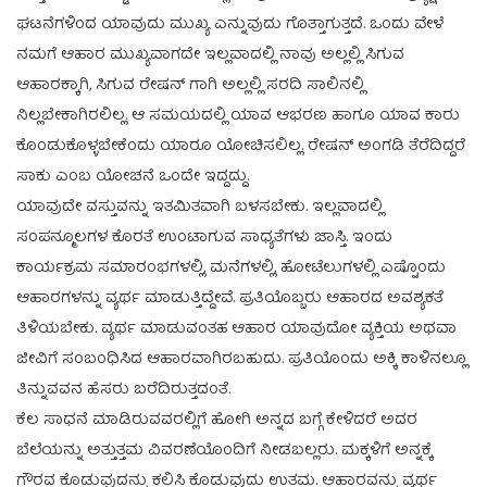
ಘಟನೆಗಳಿಂದ ಯಾವುದು ಮುಖ್ಯ‌ ಎನ್ನುವುದು ಗೊತ್ತಾಗುತ್ತದೆ. ಒಂದು ವೇಳೆ‌
ನಮಗೆ ಆಹಾರ ಮುಖ್ಯವಾಗದೇ ಇಲ್ಲವಾದಲ್ಲಿ ನಾವು ಅಲ್ಲಲ್ಲಿ ಸಿಗುವ
ಆಹಾರಕ್ಕಾಗಿ, ಸಿಗುವ ರೇಷನ್ ಗಾಗಿ ಅಲ್ಲಲ್ಲಿ ಸರದಿ ಸಾಲಿನಲ್ಲಿ‌
ನಿಲ್ಲಬೇಕಾಗಿರಲಿಲ್ಲ. ಆ ಸಮಯದಲ್ಲಿ ಯಾವ ಆಭರಣ ಹಾಗೂ ಯಾವ ಕಾರು
ಕೊಂಡುಕೊಳ್ಳಬೇಕೆಂದು ಯಾರೂ ಯೋಚಿಸಲಿಲ್ಲ. ರೇಷನ್ ಅಂಗಡಿ ತೆರೆದಿದ್ದರೆ
ಸಾಕು ಎಂಬ ಯೋಚನೆ ಒಂದೇ ಇದ್ದದ್ದು.
ಯಾವುದೇ ವಸ್ತುವನ್ನು ಇತಮಿತವಾಗಿ ಬಳಸಬೇಕು. ಇಲ್ಲವಾದಲ್ಲಿ
ಸಂಪನ್ಮೂಲಗಳ ಕೊರತೆ ಉಂಟಾಗುವ ಸಾಧ್ಯತೆಗಳು ಜಾಸ್ತಿ. ಇಂದು
ಕಾರ್ಯಕ್ರಮ ಸಮಾರಂಭಗಳಲ್ಲಿ, ಮನೆಗಳಲ್ಲಿ, ಹೋಟೆಲುಗಳಲ್ಲಿ ಎಷ್ಟೊಂದು
ಆಹಾರಗಳನ್ನು ವ್ಯರ್ಥ ಮಾಡುತ್ತಿದ್ದೇವೆ. ಪ್ರತಿಯೊಬ್ಬರು ಆಹಾರದ ಅವಶ್ಯಕತೆ
ತಿಳಿಯಬೇಕು. ವ್ಯರ್ಥ ಮಾಡುವಂತಹ ಆಹಾರ ಯಾವುದೋ ವ್ಯಕ್ತಿಯ ಅಥವಾ
ಜೀವಿಗೆ ಸಂಬಂಧಿಸಿದ ಆಹಾರವಾಗಿರಬಹುದು. ಪ್ರತಿಯೊಂದು ಅಕ್ಕಿ ಕಾಳಿನಲ್ಲೂ
ತಿನ್ನುವವನ ಹೆಸರು ಬರೆದಿರುತ್ತದಂತೆ.
ಕೆಲ ಸಾಧನೆ ಮಾಡಿರುವವರಲ್ಲಿಗೆ ಹೋಗಿ ಅನ್ನದ ಬಗ್ಗೆ ಕೇಳಿದರೆ ಅದರ
ಬೆಲೆಯನ್ನು ಅತ್ತುತ್ತಮ ವಿವರಣೆಯೊಂದಿಗೆ ನೀಡಬಲ್ಲರು. ಮಕ್ಕಳಿಗೆ ಅನ್ನಕ್ಕೆ‌
ಗೌರವ ಕೊಡುವುದನ್ನು ಕಲಿಸಿ ಕೊಡುವುದು ಉತ್ತಮ. ಆಹಾರವನ್ನು ವ್ಯರ್ಥ