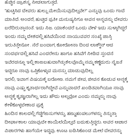
ಹೆಚ್ಚಿನ ಪ್ರಾಶಸ್ತ್ಯ ನೀಡಲಾಗುತ್ತದೆ.
“ಹುಟ್ಟಿಸಿದ ದೇವರು ಹುಲ್ಲು ಮೇಯಿಸುವುದಿಲ್ಲವೇ?” ಎನ್ನುವು ಒಂದು ಗಾದೆ
ಮಾತಿದೆ. ಅಂದರೆ, ಹುಟ್ಟಿದ ಪ್ರತೀ ಮನುಷ್ಯನಿಗೂ ಅವನ ಅನ್ನವನ್ನು ದೇವರು
ಬರೆದಿರುತ್ತಾನಂತೆ. ಇದು ನಿಜ. ಯಾಕೆಂದರೆ ಒಂದು ವೇಳೆ ಇದು ಸುಳ್ಳಾಗಿದ್ದರೆ
ಇಂದು ನಮ್ಮ ದೇಶದಲ್ಲಿ ಹಸಿವೆಯಿಂದ ಸಾಯುವವರ ಸಂಖ್ಯೆ ಜಾಸ್ತಿ
ಇರುತಿತ್ತೇನೋ . ನೆರೆ ಬಂದಾಗ, ಕೋರೋನಾ ದಿಂದ ಲಾಕ್ಡೌನ್ ಆದ
ಸಂದರ್ಭದಲ್ಲಿ ಹಸಿವೆ ಎಂದರೇನು ಹಾಗೂ ಹಸಿವೆಗೆ ನೀಡಿದ ಸ್ಪಂದನೆ
ಇವೆರಡನ್ನೂ ಇಲ್ಲಿ ಕಾಣಬಹುದಾಗಿತ್ತು.ಕೆಲವೊಮ್ಮೆ‌ ನಮ್ಮ ಕಣ್ಣೆದುರು ನೈಜತೆ
ಇದ್ದರೂ ನಾವು ಒಪ್ಪಿಕೊಳ್ಳುವ‌ ಮನಸ್ಸು ಮಾಡುವುದಿಲ್ಲ.
ಇರಲಿ, ಇವಾಗ ವಿಷಯಕ್ಕೆ ಬರೋಣ. ನಮಗೆ ಜೀವ, ಜೀವನ ಕೊಡುವ ಅನ್ನಕ್ಕೆ‌
ನಾವು ಎಷ್ಟು ಕೃತಾರ್ಥರಾಗಿದ್ದೇವೆ ಎನ್ನುವಾದರೆ ಖಂಡಿತವಾಗಿಯೂ ನಾವು
ಅನ್ನಕ್ಕೆ ಕೃತಜ್ಞರಾಗಿಲ್ಲ. ಇದು‌ ಹೌದು ಅಲ್ಲವೋ ಎಂದು ನಮ್ಮನ್ನು‌ ನಾವು
ಕೇಳಿಕೊಳ್ಳಬೇಕಾದ ಪ್ರಶ್ನೆ.
ಹಿಂದಿನ ಕಾಲದಲ್ಲಿ ಗೆಡ್ಡೆಗೆಣಸುಗಳನ್ನು, ಹಣ್ಣುಹಂಪಲುಗಳನ್ನು ತಿನ್ನುತ್ತಾ
ದೀರ್ಘಾಕಾಲ ಯಾವುದೇ ಕಾಯಿಲೆಯಿಲ್ಲದೆ ಬದುಕುತ್ತಿದ್ದರು. ಅವರ ಆಚಾರ
ವಿಚಾರಗಳು ಹಾಗೆಯೇ ಇದ್ದವು. ಊಟ ಬಡಿಸಿಕೊಂಡ ಮೇಲೆ ದೇವರನ್ನು