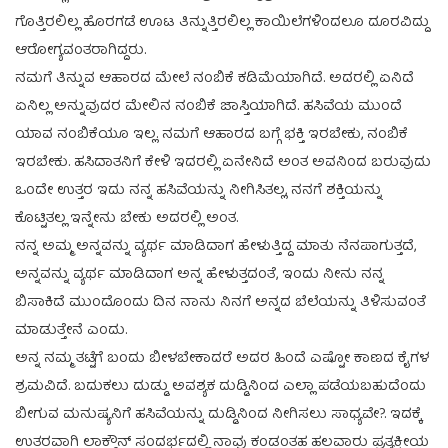
ಗೊತ್ತಿರಲಿಲ್ಲ ಹೊರಗಡೆ ಊಟ ತಿನ್ನುತ್ತಿರಲಿಲ್ಲ ಕಾಯಿಲೆಗಳಿಂದಲೂ ದೂರವಿದ್ದು
ಆರೋಗ್ಯವಂತರಾಗಿದ್ದರು.
ನಮಗೆ ತಿನ್ನುವ ಆಹಾರದ ಮೇಲೆ ನಂಬಿಕೆ ಕಡಿಮೆಯಾಗಿದೆ. ಅದರಲ್ಲಿ ಏನಿದೆ
ಏನಿಲ್ಲ ಅನ್ನುವುದರ ಮೇಲಿ‌ನ ನಂಬಿಕೆ ಜಾಸ್ತಿಯಾಗಿದೆ. ಹಸಿವೆಯ ಮುಂದೆ
ಯಾವ ನಂಬಿಕೆಯೂ ಇಲ್ಲ. ನಮಗೆ ಆಹಾರದ ಬಗ್ಗೆ ಭಕ್ತಿ ಇರಬೇಕು, ನಂಬಿಕೆ
ಇರಬೇಕು. ಹಸಿದಾತನಿಗೆ ಕೇಳಿ ಇದರಲ್ಲಿ ಏನೇನಿದೆ ಅಂತ ಅವನಿಂದ ಬರುವುದು
ಒಂದೇ ಉತ್ತರ ಇದು‌ ನನ್ನ ಹಸಿವೆಯನ್ನು ನೀಗಿಸಿತಲ್ಲ, ನನಗೆ ಶಕ್ತಿಯನ್ನು
ಕೊಟ್ಟಿತಲ್ಲ ಇನ್ನೇನು ಬೇಕು ಅದರಲ್ಲಿ ಅಂತ.
ನನ್ನ ಅಮ್ಮ ಅನ್ನವನ್ನು ವ್ಯರ್ಥ ಮಾಡಿದಾಗ ಹೇಳುತ್ತಿದ್ದ ಮಾತು ನೆನಪಾಗುತ್ತದೆ,
ಅನ್ನವನ್ನು ವ್ಯರ್ಥ ಮಾಡಿದಾಗ ಅನ್ನ ಹೇಳುತ್ತದಂತೆ, ಇಂದು ನೀನು ನನ್ನ
ಬಿಸಾಕಿದೆ ಮುಂದೊಂದು ದಿನ ನಾನು ನಿನಗೆ ಅನ್ನದ ಬೆಲೆಯನ್ನು ತಿಳಿಸುವಂತೆ
ಮಾಡುತ್ತೇನೆ ಎಂದು.
ಅನ್ನ ನಮ್ಮ ತಟ್ಟೆಗೆ ಬಂದು ಬೀಳಬೇಕಾದರೆ ಅದರ ಹಿಂದೆ ಎಷ್ಟೋ ಕಾಣದ ಕೈಗಳ
ಶ್ರಮವಿದೆ. ಬದುಕಲು ದುಡ್ಡು ಅವಶ್ಯಕ ದುಡ್ಡಿನಿಂದ ಎಲ್ಲಾ ಪಡೆಯಬಹುದೆಂದು
ಬೀಗುವ ಮನುಷ್ಯನಿಗೆ ಹಸಿವೆಯನ್ನು ದುಡ್ಡಿನಿಂದ ನೀಗಿಸಲು ಸಾಧ್ಯವೇ?. ಇದಕ್ಕೆ
ಉತ್ತರವಾಗಿ ಲಾಕ್ಡೌನ್ ಸಂದರ್ಭದಲ್ಲಿ ನಾವು ಕಂಡಂತಹ ಹಲವಾರು ಪ್ರತ್ಯಕ್ಷೀಯ