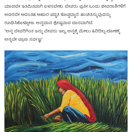
ಮಾಡದೇ ಇತಮಿತವಾಗಿ ಬಳಸಬೇಕು. ದೇವರು‌ ಪ್ರತೀ ಒಂದು ಜೀವರಾಶಿಗಳಿಗೆ
ಅದರದೇ ಆದಂತಹ ಆಹಾರ ಪದ್ಧತಿ ಕೊಟ್ಟಿದ್ದಾನೆ. ಹಂಚಿತಿನ್ನುವುದನ್ನು
ರೂಢಿಸಿಕೊಳ್ಳೋಣ. ಅನ್ನದಾನ ಶ್ರೇಷ್ಠವಾದ ದಾನವಾಗಿದೆ.
‘’ಅನ್ನ ದೇವರಿಗಿಂತ ಇನ್ನು ದೇವರು ಇಲ್ಲ, ಅನ್ನಕ್ಕೆ ಮೇಲು ಹಿರಿದಿಲ್ಲ-ಲೋಕಕ್ಕೆ
ಅನ್ನವೇ ಪ್ರಾಣ ಸರ್ವಜ್ಞ”