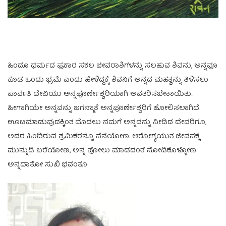
ಹಿಂದೂ ಧರ್ಮದ ಪ್ರಕಾರ ಸಕಲ ಜೀವರಾಶಿಗಳನ್ನು ಸಲಹುವ ಶಿವನು, ಅನ್ನವೂ
ಕೂಡ ಒಂದು ಭ್ರಮೆ ಎಂದು ಹೇಳಿದ್ದಕ್ಕೆ ಶಿವನಿಗೆ ಅನ್ನದ ಮಹತ್ವನ್ನು ತಿಳಿಸಲು
ಪಾರ್ವತಿ ದೇವಿಯು ಅನ್ನಪೂರ್ಣೇಶ್ವರಿಯಾಗಿ ಅವತರಿಸಬೇಕಾಯಿತು..
ಹೀಗಾಗಿಯೇ ಅನ್ನವನ್ನು ಜಗನ್ಮಾತೆ ಅನ್ನಪೂರ್ಣೇಶ್ವರಿಗೆ ಹೋಲಿಸಲಾಗಿದೆ.
ಊಟ‌ಮಾಡುವುದಕ್ಕಿಂತ‌ ಮೊದಲು ನಮಗೆ ಅನ್ನವನ್ನು ನೀಡಿದ ದೇವರಿಗೂ,
ಅದರ ಹಿಂದಿರುವ ಶ್ರಮಿಕರನ್ನೂ ನೆನೆಯೋಣ. ಆರೋಗ್ಯಯುತ ಜೀವನಕ್ಕೆ
ಮುನ್ನುಡಿ ಬರೆಯೋಣ, ಅನ್ನ ಪೋಲು ಮಾಡದಂತೆ ನೋಡಿಕೊಳ್ಳೋಣ.
ಅನ್ನದಾತೋ ಸುಖಿ ಭವಂತೂ