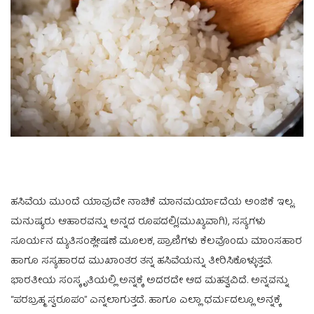
ಹಸಿವೆಯ ಮುಂದೆ ಯಾವುದೇ ನಾಚಿಕೆ ಮಾನಮರ್ಯಾದೆಯ ಅಂಜಿಕೆ ಇಲ್ಲ.
ಮನುಷ್ಯರು ಆಹಾರವನ್ನು ಅನ್ನದ ರೂಪದಲ್ಲಿ(ಮುಖ್ಯವಾಗಿ), ಸಸ್ಯಗಳು
ಸೂರ್ಯನ ದ್ಯುತಿಸಂಶ್ಲೇಷಣೆ ಮೂಲಕ, ಪ್ರಾಣಿಗಳು ಕೆಲವೊಂದು ಮಾಂಸಹಾರ
ಹಾಗೂ ಸಸ್ಯಹಾರದ‌ ಮುಖಾಂತರ ತನ್ನ ಹಸಿವೆಯನ್ನು‌ ತೀರಿಸಿಕೊಳ್ಳುತ್ತವೆ.
ಭಾರತೀಯ ಸಂಸ್ಕೃತಿಯಲ್ಲಿ ಅನ್ನಕ್ಕೆ ಅದರದೇ ಆದ ಮಹತ್ವವಿದೆ. ಅನ್ನವನ್ನು
“ಪರಬ್ರಹ್ಮ ಸ್ವರೂಪಂ” ಎನ್ನಲಾಗುತ್ತದೆ. ಹಾಗೂ ಎಲ್ಲಾ ಧರ್ಮದಲ್ಲೂ ಅನ್ನಕ್ಕೆ