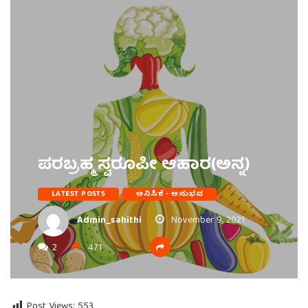
ಪರಬ್ರಹ್ಮ ಸ್ವರೂಪೀ ಆಹಾರ(ಅನ್ನ)
LATEST POSTS
ಅನಿಸಿಕೆ - ಅನುಭವ
Admin_sahithi
November 9, 2021
2
471
Post Views:
553