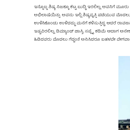
ಇನ್ನೊಬ್ಬ ಶಿಷ್ಯ ನಿಜಕ್ಕೂ ಕೆಟ್ಟ ಬುದ್ಧಿ ಇರಲಿಲ್ಲ. ಅವನ
ಅಭಿಲಾಷೆಯಿತ್ತು. ಅವನು ಇಲ್ಲಿ ಶಿಷ್ಯವೃತ್ತಿ ಪಡೆಯುವ ಮೊದಲು ತ
ಉಳಿಸಿಕೊಂಡು ಉಳಿದದ್ದು ಮನೆಗೆ ಕಳಿಸುತ್ತಿದ್ದ. ಆದರೆ ರಾ
ಇಷ್ಟವಿರಲಿಲ್ಲ. ಡಿಮ್ಯಾಂಡ್‌ ಜಾಸ್ತಿ, ಸಪ್ಲೈ ಕಡಿಮೆ ಆದಾಗ 
ಹಿಡಿದವರು ಮೊದಲು ಗೆದ್ದಂತೆ ಅನಿಸಿದರೂ ಬಹಳವೇ ವೇಗವಾಗಿ ನ