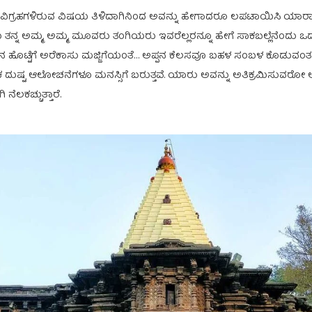
ಿಗೆ ಮೂರು ವಿಗ್ರಹಗಳಿರುವ ವಿಷಯ ತಿಳಿದಾಗಿನಿಂದ ಅವನ್ನು ಹೇಗಾದರೂ ಲಪಟಾಯಿಸಿ ಯಾ
ನ್ನ ಅಮ್ಮ, ಅಮ್ಮ, ಮೂವರು ತಂಗಿಯರು ಇವರೆಲ್ಲರನ್ನೂ ಹೇಗೆ ಸಾಕಬಲ್ಲೆನೆಂದು ಒದ್ದಾಡುತ್ತ
ವಣನ ಹೊಟ್ಟೆಗೆ ಅರೆಕಾಸು ಮಜ್ಜಿಗೆಯಂತೆ… ಅಪ್ಪನ ಕೆಲಸವೂ ಬಹಳ ಸಂಬಳ ಕೊಡುವಂತಹದ
ಅನೇಕ ದುಷ್ಟ ಆಲೋಚನೆಗಳೂ ಮನಸ್ಸಿಗೆ ಬರುತ್ತವೆ. ಯಾರು ಅವನ್ನು ಅತಿಕ್ರಮಿಸುವರೋ ಅವ
ೆಲಕಚ್ಚುತ್ತಾರೆ.