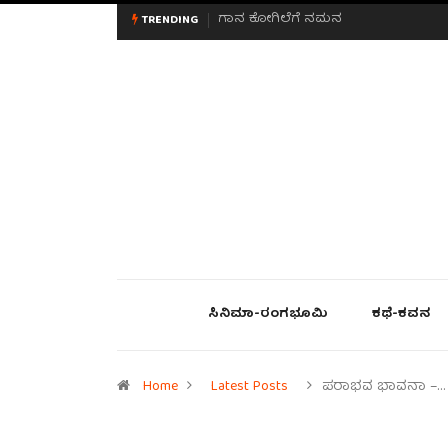
ಮನಸಿನ ಸವಿಭಾವ
TRENDING
ಸಿನಿಮಾ-ರಂಗಭೂಮಿ
ಕಥೆ-ಕವನ
Home
Latest Posts
ಪರಾಭವ ಭಾವನಾ –…