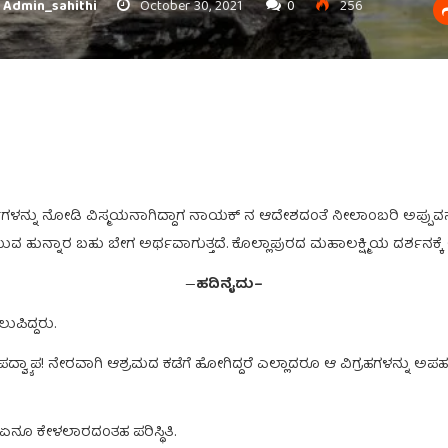
Admin_sahithi
October 30, 2021
0
256
್ನು ನೋಡಿ ವಿಸ್ಮಯನಾಗಿದ್ದಾಗ ನಾಯಕ್ ನ ಆದೇಶದಂತೆ ನೀಲಾಂಬರಿ ಅಪ್ಪುವನ್ನ
ುವ ಹುನ್ನಾರ ಬಹು ಬೇಗ ಅರ್ಥವಾಗುತ್ತದೆ. ಕೊಲ್ಲಾಪುರದ ಮಹಾಲಕ್ಷ್ಮಿಯ ದರ್ಶನಕ್ಕ
—
ಹದಿನೈದು–
ಪಿದ್ದರು.
ದ್ವ್ಯಾಪ! ನೇರವಾಗಿ ಆಶ್ರಮದ ಕಡೆಗೆ ಹೋಗಿದ್ದರೆ ಎಲ್ಲಾದರೂ ಆ ವಿಗ್ರಹಗಳನ್ನು ಅಪಹರ
ೂ ಕೇಳಲಾರದಂತಹ ಪರಿಸ್ಥಿತಿ.