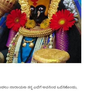
ಭಂಗ ಮಾಡಲು ನಾರಾಯಣ ತನ್ನ ಎದೆಗೆ ಅವನಿಂದ ಒದೆಸಿಕೊಂಡು,