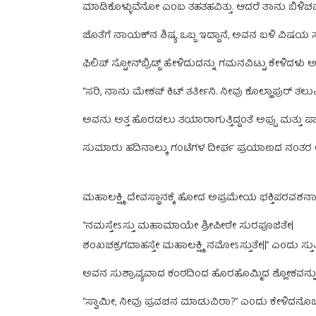
ಮಾಡಿಕೊಳ್ಳುವೆನೋ ಎಂಬ ತಹತಹವಿತ್ತು. ಆದರೆ ತಾನು ಬಿಳಿಚರ್ಮ
ಜೊತೆಗೆ ನಾಯಕ್‌ನ ಶಿಷ್ಯ ಒಬ್ಬ ಇದ್ದಾನೆ, ಅವನ ಬಳಿ ವ
ಫಿಲಿಪ್‌ ಸ್ಟೋನ್‌ಬ್ರಿಡ್ಜ್‌ ಹೇಳಿದುದನ್ನು ಗಮನವಿಟ್ಟು ಕೇಳಿದಳು 
“ಸರಿ, ನಾನು ಮೇಕಪ್‌ ಕಿಟ್‌ ತರ್ತೀನಿ. ನೀವು ಕೊಲ್ಹಾಪುರ್‌ ತಲು
ಅವನು ಅತ್ತ ಹೊರಡಲು ತಯಾರಾಗುತ್ತಿದ್ದಂತೆ ಅಪ್ಪು ಮತ್ತು ಪಾರ
ಸುಮಾರು ಹದಿನಾಲ್ಕು ಗಂಟೆಗಳ ದೀರ್ಘ ಪ್ರಯಾಣದ ನಂತರ ಅ
ಮಹಾಲಕ್ಷ್ಮಿ ದೇವಸ್ಥಾನಕ್ಕೆ ಹೋದ ಅಪ್ರಮೇಯ ಭಕ್ತಿಪರವಶನಾ
“ನಮಸ್ತೇಽಸ್ತು ಮಹಾಮಾಯೇ ಶ್ರೀಪೀಠೇ ಸುರಪೂಜಿತೇ|
ಶಂಖಚಕ್ರಗದಾಹಸ್ತೇ ಮಹಾಲಕ್ಷ್ಮಿ ನಮೋಽಸ್ತುತೇ||” ಎಂದು ಸ್ತುತ
ಅವನ ಸುಶ್ರಾವ್ಯವಾದ ಕಂಠದಿಂದ ಹೊರಹೊಮ್ಮಿದ ಶ್ಲೋಕವನ್ನು 
“ಸ್ವಾಮೀ, ನೀವು ಪ್ರವಚನ ಮಾಡುವಿರಾ?” ಎಂದು ಕೇಳಿದನೊಬ್ಬ 