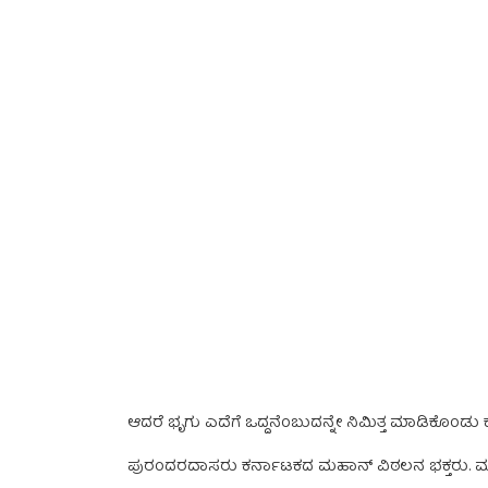
ಆದರೆ ಭೃಗು ಎದೆಗೆ ಒದ್ದನೆಂಬುದನ್ನೇ ನಿಮಿತ್ತ ಮಾಡಿಕೊಂಡು 
ಪುರಂದರದಾಸರು ಕರ್ನಾಟಕದ ಮಹಾನ್‌ ವಿಠಲನ ಭಕ್ತರು. ಮಹಾರಾ