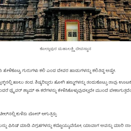
ಕೊಲ್ಲಾಪುರ ಮಹಾಲಕ್ಷ್ಮಿ ದೇವಸ್ಥಾನ
ಹೇಳಿಕೊಟ್ಟ, ಗುರುಗಳು ಕಲಿ ಎಂದ ದೇವರ ಹಾಡುಗಳನ್ನು ಕಲಿತಿದ್ದ ಅಷ್ಟೇ.
ಲಾಸ್ಕ್‌ನಲ್ಲಿ ಹಾಲು ತಂದ. ಶಿಷ್ಯರಿಬ್ಬರು ಹೋಗಿ ಹಣ್ಣುಗಳನ್ನು ತಂದುಕೊಟ್ಟು ತಾವು ಊಟಕ
ರೈವರ್‌ ಶ್ಯಾಮ್‌ ಈ ಕರೆಗಳನ್ನು ಕೇಳಿಸಿಕೊಳ್ಳುವುದಲ್ಲದೇ ಮುಂದೆ ಬೇಕಾಗುತ್ತದೆಂದು ಧ್ವ
‌ನಲ್ಲಿ ಕುಳಿತು ಬೋರ್‌ ಆಗುತ್ತಿತ್ತು.
 ಫಿನಿಷ್‌ ಮಾಡಿ ವಿಗ್ರಹಗಳನ್ನು ಕದ್ದೊಯ್ಯುವೆನೋ, ಯಾವಾಗ ಅವನ್ನು ಮಾರಿ ನಾಯಕ್