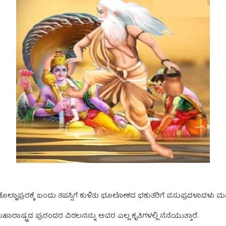
ಕೊಲ್ಹಾಪುರಕ್ಕೆ ಬಂದು ತಪಸ್ಸಿಗೆ ಕುಳಿತು ಭೂಲೋಕದ ಭಕುತರಿಗೆ ವಸುಪ್ರದಳಾದಳು ಮಹಾಲ
ಷ್ಟ್ರದ ಪುರಂದರ ವಿಠಲನನ್ನು ಅವರ ಎಲ್ಲ ಕೃತಿಗಳಲ್ಲಿ ನೆನೆಯುತ್ತಾರೆ.