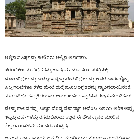
ಅಲ್ಲಿನ ಐತಿಹ್ಯವನ್ನು ಹೇಳಿದರು ಅಲ್ಲಿನ ಅರ್ಚಕರು.
ಔರಂಗಜೇಬನು ವಿಗ್ರಹವನ್ನು ಕಳವು ಮಾಡುವನೆಂಬ ಸುದ್ದಿ ಸಿಕ್ಕಿ
ಮೂಲವಿಗ್ರಹವನ್ನು ಎಲ್ಲೋ ಬಚ್ಚಿಟ್ಟು ಬೇರೆ ವಿಗ್ರಹವನ್ನು ಅದರ ಜಾಗದಲ್ಲಿಟ್ಟು,
ಎಲ್ಲ ಗಲಭೆಗಳೂ ಕಳೆದ ಮೇಲೆ ಮತ್ತೆ ಮೂಲವಿಗ್ರಹವನ್ನು ಸ್ಥಾಪಿಸಲಾಯಿತಂತೆ.
ಮೂಲವಿಗ್ರಹ ಕಪ್ಪುಶಿಲೆಯದು. ಅದರ ಬದಲು ಸ್ಥಾಪಿಸಿದ ವಿಗ್ರಹ ಮರಳಿನದು!
ಪೇಶ್ವಾ ಕಾಲದ ಕಪ್ಪು ಬಣ್ಣದ ದೊಡ್ಡ ದೇವಸ್ಥಾನ ಅದೆಂಬ ವಿಷಯ ಅರಿತ ಅಪ್ಪು.
ಇಪ್ಪತ್ತು ವರ್ಷಗಳನ್ನು ತೆಗೆದುಕೊಂಡು ಕಟ್ಟಿದ ಈ ದೇವಸ್ಥಾನದ ಮೇಲಿನ
ಶಿಲ್ಪಗಳು ಬಹಳವೇ ಸುಂದರವಾಗಿದ್ದವು.
ಲಕ್ಷ್ಮೀ ನೃಸಿಂಹಸ್ವಾಮಿಯ ಭವ್ಯ ದಿವ್ಯ ಮೂರ‍್ತಿಯನ್ನು ಕಣ್ತುಂಬಾ ತುಂಬಿಕೊಂಡ.