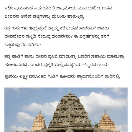
ಇಡೀ ಪ್ರಯಾಣದ ಸಮಯದಲ್ಲಿ ಅಪ್ರಮೇಯ ಮಾತಾಡಲಿಲ್ಲ. ಅವನ
ಜೀವನದ ಅನೇಕ ಘಟ್ಟಗಳನ್ನು ಮೆಲುಕು ಹಾಕುತ್ತಿದ್ದ.
ತನ್ನ ಗುರುಗಳು ಇದ್ದಕ್ಕಿದ್ದಂತೆ ತನ್ನನ್ನು ಕರೆಸುವುದೆಂದರೇನು? ಅವರು
ದೇವದೇವನ ಸನ್ನಿಧಿ ಸೇರುವುದೆಂದರೇನು? ಈ ವಿಗ್ರಹಗಳನ್ನು ತನಗೆ
ಒಪ್ಪಿಸುವುದೆಂದರೇನು?
ತನ್ನ ಪಾಡಿಗೆ ತಾನು ದೇವರ ಪೂಜೆ ಮಾಡುತ್ತಾ, ಜನರಿಗೆ ಸಹಾಯ ಮಾಡುತ್ತಾ
ಜೋಷಿಮಠದ ಸುಂದರ ಪ್ರಕೃತಿಯಲ್ಲಿ ನೆಮ್ಮದಿಯಾಗಿದ್ದವನು ತಾನು.
ಪುಣೆಯ ಲಕ್ಷ್ಮೀ ನರಸಿಂಹರ ಗುಡಿಗೆ ಹೋದರು ಶ್ಯಾಮ್‌ನೊಂದಿಗೆ ಕಾರಿನಲ್ಲಿ.