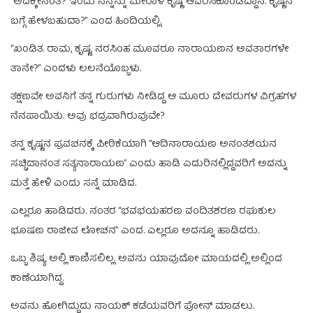
“ಅದಕ್ಕೇನಂತೆ? ಇಂದು ನನ್ನನ್ನು ಮೀರಾಳ ಕೃಷ್ಣ ಆವರಿಸಿಕೊಂಡಿದ್ದಾನೆ. ಕೃಷ್ಣನ
ಬಗ್ಗೆ ಹೇಳಬಹುದಾ?” ಎಂದ ಹಿಂದಿಯಲ್ಲಿ.
“ಖಂಡಿತ. ರಾಮ, ಕೃಷ್ಣ, ನರಸಿಂಹ ಮೂವರೂ ನಾರಾಯಣನ ಅವತಾರಗಳೇ
ತಾನೇ?” ಎಂದಳು ಲಲನೆಯೊಬ್ಬಳು.
ತಕ್ಷಣವೇ ಅವನಿಗೆ ತನ್ನ ಗುರುಗಳು ನೀಡಿದ್ದ ಆ ಮೂರು ದೇವರುಗಳ ವಿಗ್ರಹಗಳ
ನೆನಪಾಯಿತು. ಅವು ಭದ್ರವಾಗಿರುವುವೇ?
ತನ್ನ ಕೃಷ್ಣನ ಪ್ರವಚನಕ್ಕೆ ಪೀಠಿಕೆಯಾಗಿ “ಆದಿನಾರಾಯಣ ಅನಂತಶಯನ
ಸಚ್ಚಿದಾನಂತ ಸತ್ಯನಾರಾಯಣ” ಎಂದು ಹಾಡಿ ಎದುರಿನಲ್ಲಿದ್ದವರಿಗೆ ಅದನ್ನು
ಮತ್ತೆ ಹೇಳಿ ಎಂದು ಸನ್ನೆ ಮಾಡಿದ.
ಎಲ್ಲರೂ ಹಾಡಿದರು. ನಂತರ “ಭವಭಯಹರಣ ವಂದಿತಶರಣ ರಘುಕುಲ
ಭೂಷಣ ರಾಜೀವ ಲೋಚನ” ಎಂದ. ಎಲ್ಲರೂ ಅದನ್ನೂ ಹಾಡಿದರು.
ಒಬ್ಬ ಶಿಷ್ಯ ಅಲ್ಲಿ ಕಾಣಿಸಲಿಲ್ಲ. ಅವನು ಯಾವುದೋ ಮಾಯದಲ್ಲಿ ಅಲ್ಲಿಂದ
ಕಾಣೆಯಾಗಿದ್ದ.
ಅವನು ಹೋಗಿದ್ದುದು ನಾಯಕ್‌ ಕಡೆಯವರಿಗೆ ಫೋನ್‌ ಮಾಡಲು.