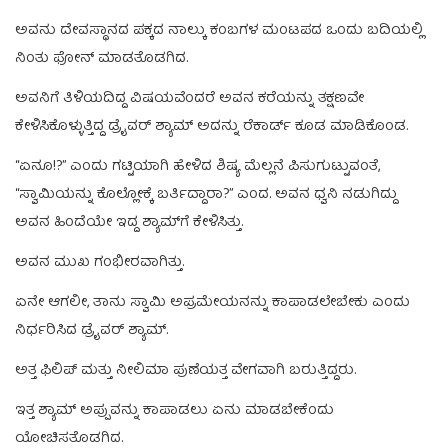
ಅವನು ದೇವಸ್ಥಾನದ ಪಕ್ಕದ ನಾಲ್ಕು ಕಂಬಗಳ ಮಂಟಪದ ಒಂದು ಬದಿಯಲ್ಲಿ
ನಿಂತು ಫೋನ್‌ ಮಾಡತೊಡಗಿದ.
ಅವನಿಗೆ ತಿಳಿಯದಿದ್ದ ವಿಷಯವೆಂದರೆ ಅವನ ಕರೆಯನ್ನು ತಕ್ಷಣವೇ
ಕೇಳಿಸಿಕೊಳ್ಳುತ್ತಿದ್ದ ಡ್ರೈವರ್‌ ಶ್ಯಾಮ್‌ ಅದನ್ನು ರೆಕಾರ್ಡ್‌ ಕೂಡ ಮಾಡಿಕೊಂಡ.
“ಏನೂ!?” ಎಂದು ಗಟ್ಟಿಯಾಗಿ ಹೇಳಿದ ಶಿಷ್ಯ ಮೆಲ್ಲನೆ ಪಿಸುಗುಟ್ಟುವಂತೆ,
“ಸ್ವಾಮಿಯನ್ನು ಕೊಲ್ಲೋಕ್ಕೆ ಬರ್ತಿದ್ದಾರಾ?” ಎಂದ. ಅವನ ಧ್ವನಿ ನಡುಗಿದ್ದು
ಅವನ ಹಿಂದೆಯೇ ಇದ್ದ ಶ್ಯಾಮ್‌ಗೆ ಕೇಳಿಸಿತ್ತು.
ಅವನ ಮುಖ ಗಂಭೀರವಾಗಿತ್ತು.
ಏನೇ ಆಗಲೀ, ತಾನು ಸ್ವಾಮಿ ಅಪ್ರಮೇಯನನ್ನು ಕಾಪಾಡಲೇಬೇಕು ಎಂದು
ನಿರ್ಧರಿಸಿದ ಡ್ರೈವರ್‌ ಶ್ಯಾಮ್.‌
ಅತ್ತ ಫಿಲಿಪ್‌ ಮತ್ತು ನೀಲಿಮಾ ಪುಣೆಯತ್ತ ವೇಗವಾಗಿ ಬರುತ್ತಿದ್ದರು.
ಇತ್ತ ಶ್ಯಾಮ್‌ ಅಪ್ಪುವನ್ನು ಕಾಪಾಡಲು ಏನು ಮಾಡಬೇಕೆಂದು
ಯೋಚಿಸತೊಡಗಿದ.