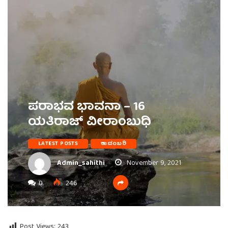
ಪರಾಭವ ಭಾವನಾ – 16
ಯತಿರಾಜ್ ವೀರಾಂಬುಧಿ
LATEST POSTS
ಕಾದಂಬರಿ
Admin_sahithi
November 9, 2021
0
246
Post Views:
243