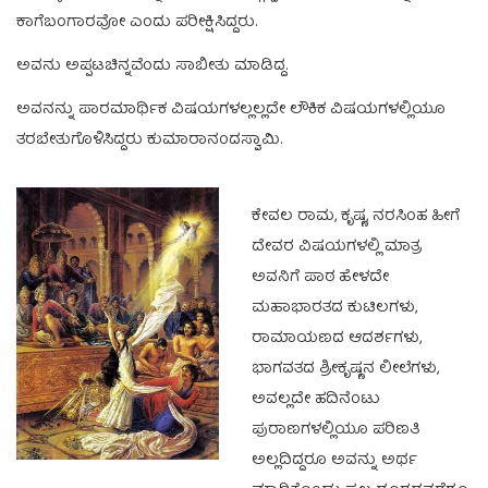
ಕಾಗೆಬಂಗಾರವೋ ಎಂದು ಪರೀಕ್ಷಿಸಿದ್ದರು.
ಅವನು ಅಪ್ಪಟಚಿನ್ನವೆಂದು ಸಾಬೀತು ಮಾಡಿದ್ದ.
ಅವನನ್ನು ಪಾರಮಾರ್ಥಿಕ ವಿಷಯಗಳಲ್ಲಲ್ಲದೇ ಲೌಕಿಕ ವಿಷಯಗಳಲ್ಲಿಯೂ
ತರಬೇತುಗೊಳಿಸಿದ್ದರು ಕುಮಾರಾನಂದಸ್ವಾಮಿ.
ಕೇವಲ ರಾಮ, ಕೃಷ್ಣ, ನರಸಿಂಹ ಹೀಗೆ
ದೇವರ ವಿಷಯಗಳಲ್ಲಿ ಮಾತ್ರ
ಅವನಿಗೆ ಪಾಠ ಹೇಳದೇ
ಮಹಾಭಾರತದ ಕುಟಿಲಗಳು,
ರಾಮಾಯಣದ ಆದರ್ಶಗಳು,
ಭಾಗವತದ ಶ್ರೀಕೃಷ್ಣನ ಲೀಲೆಗಳು,
ಅವಲ್ಲದೇ ಹದಿನೆಂಟು
ಪುರಾಣಗಳಲ್ಲಿಯೂ ಪರಿಣತಿ
ಅಲ್ಲದಿದ್ದರೂ ಅವನ್ನು ಅರ್ಥ