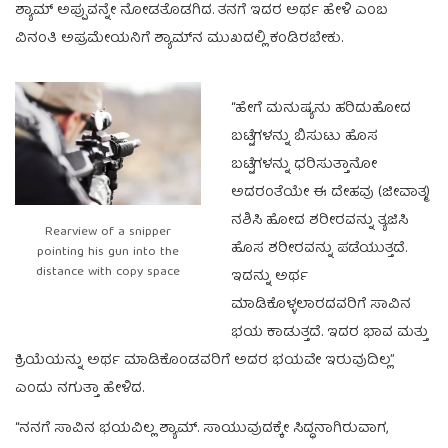
ಶ್ಯಾಮ್‌ ಅಪ್ಪುವನ್ನೇ ನೋಡತೊಡಗಿದ. ತನಗೆ ಇದರ ಅರ್ಥ ಹೇಳಿ ಎಂಬ
ವಿನಂತಿ ಅಪ್ರಮೇಯನಿಗೆ ಶ್ಯಾಮ್‌ನ ಮುಖದಲ್ಲಿ ಕಂಡಿರಬೇಕು.
“ಹೇಗೆ ಮನುಷ್ಯನು ಹರಿದುಹೋದ
ಬಟ್ಟೆಗಳನ್ನು ಬಿಸುಟು ಹೊಸ
ಬಟ್ಟೆಗಳನ್ನು ಧರಿಸುತ್ತಾನೋ
ಅದರಂತೆಯೇ ಈ ದೇಹವು (ಜೀವಾತ್ಮ)
ನಶಿಸಿ ಹೋದ ಶರೀರವನ್ನು ತ್ಯಜಿಸಿ
Rearview of a snipper
ಹೊಸ ಶರೀರವನ್ನು ಪಡೆಯುತ್ತದೆ.
pointing his gun into the
distance with copy space
ಇದನ್ನು ಅರ್ಥ
ಮಾಡಿಕೊಳ್ಳಲಾರದವರಿಗೆ ಸಾವಿನ
ಭಯ ಕಾಡುತ್ತದೆ. ಇದರ ಭಾವ ಮತ್ತು
ಕ್ರಿಯೆಯನ್ನು ಅರ್ಥ ಮಾಡಿಕೊಂಡವರಿಗೆ ಅದರ ಭಯವೇ ಇರುವುದಿಲ್ಲ”
ಎಂದು ನಗುತ್ತಾ ಹೇಳಿದ.
“ನನಗೆ ಸಾವಿನ ಭಯವಿಲ್ಲ ಶ್ಯಾಮ್.‌ ಸಾಯುವುದಕ್ಕೇ ಸಿದ್ಧನಾಗಿರುವಾಗ,