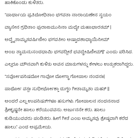
ಹಾಕಿಕೊಂಡು ಕುಳಿತರು.
“ಪಾರ್ಥಾಯ ಪ್ರತಿಬೋಧಿತಾಂ ಭಗವತಾ ನಾರಾಯಣೇನ ಸ್ವಯಂ
ವ್ಯಾಸೇನ ಗ್ರಥಿತಾಂ ಪುರಾಣಮುನಿನಾ ಮಧ್ಯೇ ಮಹಾಭಾರತಮ್ |
ಅದ್ವೈತಾಮೃತವರ್ಷಿಣೀಂ ಭಗವತೀಂ ಅಷ್ಟಾದಶಾಧ್ಯಾಯಿನೀಮ್
ಅಂಬ ತ್ವಾಮನುಸಂದಧಾಮಿ ಭಗವದ್ಗೀತೆ ಭವದ್ವೇಷಿಣೀಮ್||” ಎಂದು ಪಠಿಸಿದ.
ಎಲ್ಲರೂ ಮೌನವಾಗಿ ಕುಳಿತು ಅವನ ಮಾತುಗಳನ್ನು ಕೇಳಲು ಉತ್ಸುಕರಾಗಿದ್ದರು.
“ಸರ್ವೋಪನಿಷದೋ ಗಾವೋ ದೋಗ್ಧಾ ಗೋಪಾಲ ನಂದನಃ|
ಪಾರ್ಥೋ ವತ್ಸಃ ಸುಧೀರ್ಭೋಕ್ತಾ ದುಗ್ಧಂ ಗೀತಾಮೃತಂ ಮಹತ್ ||
ಅಂದರೆ ಎಲ್ಲ ಉಪನಿಷತ್‌ಗಳೂ ಹಸುಗಳು. ಗೋಪಾಲನ ನಂದನನಾದ
ಶ್ರೀಕೃಷ್ಣನೇ ಹಾಲು ಕರೆಯುವವನು. ಅರ್ಜುನನೇ ಕರು. ಹಾಲು
ಕುಡಿಯುವವರು ಪಂಡಿತರು. ಹೀಗೆ ಗೀತೆ ಎಂಬ ಅಮೃತವು ಶ್ರೇಷ್ಠವಾಗಿ ಕರೆದ
ಹಾಲು.” ಎಂದ ಅಪ್ರಮೇಯ.