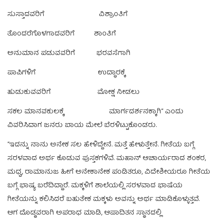
ಸುಸ್ತಾದವರಿಗೆ ವಿಶ್ರಾಂತಿಗೆ
ತೊಂದರೆಗೊಳಗಾದವರಿಗೆ ಶಾಂತಿಗೆ
ಅನುಮಾನ ಪಡುವವರಿಗೆ ಭರವಸೆಗಾಗಿ
ಪಾಪಿಗಳಿಗೆ ಉದ್ಧಾರಕ್ಕೆ
ಹುಡುಕುವವರಿಗೆ ಮೋಕ್ಷ ನೀಡಲು
ಸಕಲ ಮಾನವಕುಲಕ್ಕೆ ಮಾರ್ಗದರ್ಶನಕ್ಕಾಗಿ“ ಎಂದು
ವಿವರಿಸಿದಾಗ ಜನರು ಬಾಯ ಮೇಲೆ ಬೆರಳಿಟ್ಟುಕೊಂಡರು.
“ಇದನ್ನು ನಾನು ಅನೇಕ ಸಲ ಹೇಳಿದ್ದೇನೆ. ಮತ್ತೆ ಹೇಳುತ್ತೇನೆ. ಗೀತೆಯ ಬಗ್ಗೆ
ಸರಳವಾದ ಅರ್ಥ ಕೊಡುವ ಪುಸ್ತಕಗಳಿವೆ. ಮಹಾನ್‌ ಆಚಾರ್ಯರಾದ ಶಂಕರ,
ಮಧ್ವ, ರಾಮಾನುಜ ಹೀಗೆ ಅನೇಕಾನೇಕ ಪಂಡಿತರೂ, ವಿದೇಶೀಯರೂ ಗೀತೆಯ
ಬಗ್ಗೆ ಭಾಷ್ಯ ಬರೆದಿದ್ದಾರೆ. ಮಕ್ಕಳಿಗೆ ಶಾಲೆಯಲ್ಲಿ ಸರಳವಾದ ಭಾಷೆಯ
ಗೀತೆಯನ್ನು ಕಲಿಸಿದರೆ ಬಹುತೇಕ ಮಕ್ಕಳು ಅವನ್ನು ಅರ್ಥ ಮಾಡಿಕೊಳ್ಳುತ್ತವೆ.
ಆಗ ದೊಡ್ಡವರಾಗಿ ಅಪರಾಧ ಮಾಡಿ, ಆಪಾದಿತನ ಸ್ಥಾನದಲ್ಲಿ