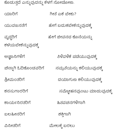
ಕೊಡುತ್ತದೆ ಎನ್ನುವುದನ್ನು ಕೆಳಗೆ ನೋಡೋಣ.
ಯಾರಿಗೆ ಗೀತೆ ಏಕೆ ಬೇಕು?
ಯುವಜನತೆಗೆ ಹೇಗೆ ಬದುಕಬೇಕೆನ್ನುವುದಕ್ಕೆ
ವೃದ್ಧರಿಗೆ ಹೇಗೆ ಜೀವನದ ಕೊನೆಯನ್ನು
ಕಳೆಯಬೇಕೆನ್ನುವುದಕ್ಕೆ
ಅಜ್ಞಾನಿಗಳಿಗೆ ತಿಳಿವಳಿಕೆ ಪಡೆಯುವುದಕ್ಕೆ
ಚೆನ್ನಾಗಿ ಓದಿಕೊಂಡವರಿಗೆ ನಮ್ರತೆಯನ್ನು ಕಲಿಯುವುದಕ್ಕೆ
ಶ್ರೀಮಂತರಿಗೆ ದಯಾಗುಣ ಕಲಿಯುವುದಕ್ಕೆ
ಕನಸುಗಾರರಿಗೆ ಸಮ್ಮೋಹನವುಂಟು ಮಾಡುವುದಕ್ಕೆ
ಕಾರ್ಯನಿರತರಿಗೆ ಹಿತವಚನಗಳಿಗಾಗಿ
ಬಲಹೀನರಿಗೆ ಶಕ್ತಿಗಾಗಿ
ವಿನೀತರಿಗೆ ಮೇಲಕ್ಕೆ ಬರಲು