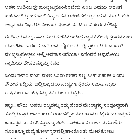
ಅವನ ಉಡಿಯಲ್ಲೇ ಮುಚ್ಚಿಟ್ಟುಕೊಂಡಿರಬೇಕು ಎಂಬ ವಿಷಯ ಅವನಿಗೆ
ಖಚಿತವಾಗಿತ್ತು. ಏಕೆಂದರೆ ಶಿಷ್ಯ ಅವನ ಲಗೇಜಿನಲ್ಲೆಲ್ಲಾ ಹುಡುಕಿ ಮೂರ್ತಿಗಳು
ಇಲ್ಲವೆಂದು ನಿರ್ಧರಿಸಿ ನೀಲಂಗೆ ಫೋನ್‌ ಮಾಡಿ ಆ ವಿಷಯ ತಿಳಿಸಿದ್ದ.
ಈ ವಿಷಯವನ್ನು ತಾನು ಕೂಡ ಕೇಳಿಸಿಕೊಂಡಿದ್ದ ಶ್ಯಾಮ್‌ ಕೆಲವು ಕ್ಷಣಗಳ ಕಾಲ
ಯೋಚಿಸಿದ. ಇರಬಹುದಾ? ಅವರಲ್ಲಿಯೇ ಮುಚ್ಚಿಟ್ಟುಕೊಂಡಿರಬಹುದಾ?
ಮುಚ್ಚಿಟ್ಟುಕೊಳ್ಳಲು ಅಲ್ಲಿ ಅವಕಾಶವಿದೆಯಾ? ಏಕೆಂದರೆ ಅಪ್ರಮೇಯ
ಸ್ವಾಮಿಯ ವೇಷವನ್ನೊಮ್ಮೆ ನೆನೆದ.
ಒಂದು ಕೇಸರಿ ಪಂಚೆ, ಮೇಲೆ ಒಂದು ಕೇಸರಿ ಶಲ್ಯ. ಒಳಗೆ ಬಹುಶಃ ಒಂದು
ಕೌಪೀನ ಇದ್ದೀತು. ಎಲ್ಲಿ ಬಚ್ಚಿಡಲು ಸಾಧ್ಯ? ಇನ್ನೆರಡು ನಿಮಿಷ ಸ್ವಾಮಿ
ಅಪ್ರಮೇಯನ ಚಿತ್ರವನ್ನು ನೆನೆಯಲು ಯತ್ನಿಸಿದ.
ಹ್ಞಾಂ… ಹೌದು! ಅವರು ಶಲ್ಯವನ್ನು ತಮ್ಮ ದೇಹದ ಮೇಲ್ಭಾಗಕ್ಕೆ ಸಂಪೂರ‍್ಣವಾಗಿ
ಹೊದ್ದಿರುತ್ತಾರೆ. ಅವರ ಬಲಸೊಂಟದಲ್ಲಿ ಏನೋ ಒಂದು ಚಿಕ್ಕ ಗಂಟು ಇದ್ದಂತೆ
ಕಾಣುತ್ತದೆ. ತಾನು ಪಿಸ್ತೂಲನ್ನು ಶರ್ಟ್‌ ಹಾಕಿಕೊಂಡು ಬಲಗಡೆ ತೋಳಿಗೂ
ಸೊಂಟಕ್ಕೂ ಮಧ್ಯೆ ಹೋಲ್‌ಸ್ಟರ್‌ನಲ್ಲಿ ಹಾಕಿಕೊಂಡು ಮೇಲೆ ಕೋಟು