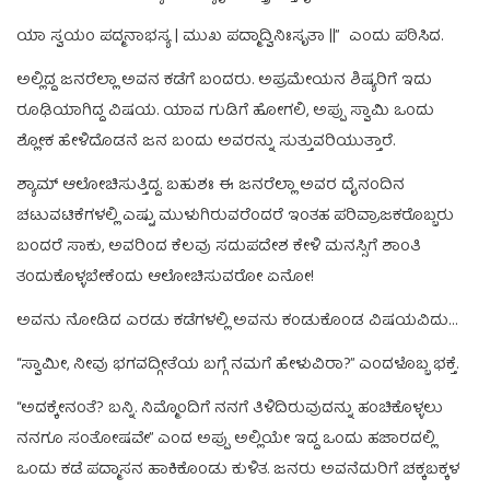
ಯಾ ಸ್ವಯಂ ಪದ್ಮನಾಭಸ್ಯ | ಮುಖ ಪದ್ಮಾದ್ವಿನಿಃಸೃತಾ ||” ಎಂದು ಪಠಿಸಿದ.
ಅಲ್ಲಿದ್ದ ಜನರೆಲ್ಲಾ ಅವನ ಕಡೆಗೆ ಬಂದರು. ಅಪ್ರಮೇಯನ ಶಿಷ್ಯರಿಗೆ ಇದು
ರೂಢಿಯಾಗಿದ್ದ ವಿಷಯ. ಯಾವ ಗುಡಿಗೆ ಹೋಗಲಿ, ಅಪ್ಪು ಸ್ವಾಮಿ ಒಂದು
ಶ್ಲೋಕ ಹೇಳಿದೊಡನೆ ಜನ ಬಂದು ಅವರನ್ನು ಸುತ್ತುವರಿಯುತ್ತಾರೆ.
ಶ್ಯಾಮ್‌ ಆಲೋಚಿಸುತ್ತಿದ್ದ. ಬಹುಶಃ ಈ ಜನರೆಲ್ಲಾ ಅವರ ದೈನಂದಿನ
ಚಟುವಟಿಕೆಗಳಲ್ಲಿ ಎಷ್ಟು ಮುಳುಗಿರುವರೆಂದರೆ ಇಂತಹ ಪರಿವ್ರಾಜಕರೊಬ್ಬರು
ಬಂದರೆ ಸಾಕು, ಅವರಿಂದ ಕೆಲವು ಸದುಪದೇಶ ಕೇಳಿ ಮನಸ್ಸಿಗೆ ಶಾಂತಿ
ತಂದುಕೊಳ್ಳಬೇಕೆಂದು ಆಲೋಚಿಸುವರೋ ಏನೋ!
ಅವನು ನೋಡಿದ ಎರಡು ಕಡೆಗಳಲ್ಲಿ ಅವನು ಕಂಡುಕೊಂಡ ವಿಷಯವಿದು…
“ಸ್ವಾಮೀ, ನೀವು ಭಗವದ್ಗೀತೆಯ ಬಗ್ಗೆ ನಮಗೆ ಹೇಳುವಿರಾ?” ಎಂದಳೊಬ್ಬ ಭಕ್ತೆ.
“ಅದಕ್ಕೇನಂತೆ? ಬನ್ನಿ. ನಿಮ್ಮೊಂದಿಗೆ ನನಗೆ ತಿಳಿದಿರುವುದನ್ನು ಹಂಚಿಕೊಳ್ಳಲು
ನನಗೂ ಸಂತೋಷವೇ” ಎಂದ ಅಪ್ಪು ಅಲ್ಲಿಯೇ ಇದ್ದ ಒಂದು ಹಜಾರದಲ್ಲಿ
ಒಂದು ಕಡೆ ಪದ್ಮಾಸನ ಹಾಕಿಕೊಂಡು ಕುಳಿತ. ಜನರು ಅವನೆದುರಿಗೆ ಚಕ್ಕಬಕ್ಕಳ