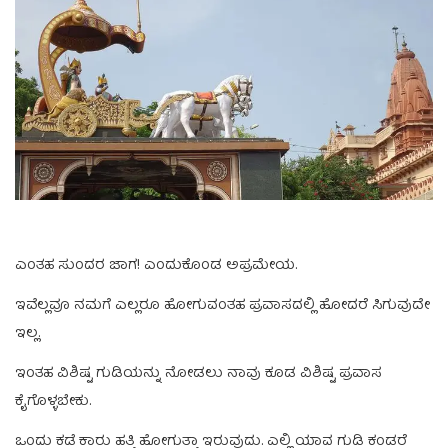
ಎಂತಹ ಸುಂದರ ಜಾಗ! ಎಂದುಕೊಂಡ ಅಪ್ರಮೇಯ.
ಇವೆಲ್ಲವೂ ನಮಗೆ ಎಲ್ಲರೂ ಹೋಗುವಂತಹ ಪ್ರವಾಸದಲ್ಲಿ ಹೋದರೆ ಸಿಗುವುದೇ
ಇಲ್ಲ.
ಇಂತಹ ವಿಶಿಷ್ಟ ಗುಡಿಯನ್ನು ನೋಡಲು ನಾವು ಕೂಡ ವಿಶಿಷ್ಟ ಪ್ರವಾಸ
ಕೈಗೊಳ್ಳಬೇಕು.
ಒಂದು ಕಡೆ ಕಾರು ಹತ್ತಿ ಹೋಗುತ್ತಾ ಇರುವುದು. ಎಲ್ಲಿ ಯಾವ ಗುಡಿ ಕಂಡರೆ