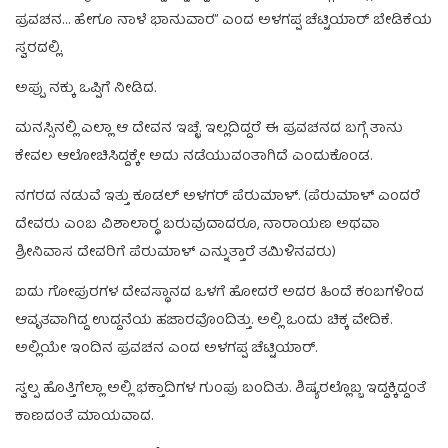
ಪ್ರವಚನ… ಹೇಗೂ ನಾಳೆ ಭಾನುವಾರ” ಎಂದ ಅಳಗಪ್ಪ ಚೆಟ್ಟಿಯಾರ್‌ ಬೇಡಿಕೆಯ
ಸ್ವರದಲ್ಲಿ.
ಅಪ್ಪು ನಕ್ಕು ಒಪ್ಪಿಗೆ ನೀಡಿದ.
ಮನಸ್ಸಿನಲ್ಲಿ ಎಲ್ಲಾ ಆ ದೇವನ ಇಚ್ಛೆ. ಇಲ್ಲದಿದ್ದರೆ ಈ ಪ್ರವಚನದ ಬಗ್ಗೆ ತಾನು
ಕೇವಲ ಆಲೋಚಿಸಿದ್ದಕ್ಕೇ ಅದು ನಡೆಯುವಂತಾಗಿದೆ ಎಂದುಕೊಂಡ.
ನಗರದ ನಡುವೆ ಇತ್ತು ಕೂಡಲ್‌ ಅಳಗರ್‌ ಪೆರುಮಾಳ್.‌ (ಪೆರುಮಾಳ್‌ ಎಂದರೆ
ದೇವರು ಎಂಬ ವಿಶಾಲಾರ‍್ಥ ಬರುವುದಾದರೂ, ನಾರಾಯಣ ಅಥವಾ
ಶ್ರೀನಿವಾಸ ದೇವರಿಗೆ ಪೆರುಮಾಳ್‌ ಎನ್ನುತ್ತಾರೆ ತಮಿಳಿನವರು)
ಐದು ಗೋಪುರಗಳ ದೇವಸ್ಥಾನದ ಒಳಗೆ ಹೋದರೆ ಅದರ ಹಿಂದೆ ಕಂಬಗಳಿಂದ
ಆವೃತವಾಗಿದ್ದ ಉದ್ದನೆಯ ಹಜಾರವೊಂದಿತ್ತು. ಅಲ್ಲಿ ಒಂದು ಚಿಕ್ಕ ವೇದಿಕೆ.
ಅಲ್ಲಿಯೇ ಇಂದಿನ ಪ್ರವಚನ ಎಂದ ಅಳಗಪ್ಪ ಚೆಟ್ಟಿಯಾರ್.‌
ಸ್ವಲ್ಪ ಹೊತ್ತಿಗೆಲ್ಲಾ ಅಲ್ಲಿ ಭಕ್ತಾದಿಗಳ ಗುಂಪು ಬಂದಿತು. ಶಿಷ್ಯರಲ್ಲೊಬ್ಬ ಇದ್ದಕ್ಕಿದ್ದಂತೆ
ಕಾಣದಂತೆ ಮಾಯವಾದ.