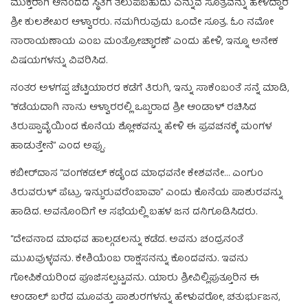
ಮುಕ್ತರಾಗಿ ಆನಂದದ ಸ್ಥಿತಿಗೆ ತಲುಪಬಹುದು ಎನ್ನುವ ಸೂತ್ರವನ್ನು ಹೇಳಿದ್ದಾರೆ
ಶ್ರೀ ಕುಲಶೇಖರ ಆಳ್ವಾರರು. ನಮಗಿರುವುದು ಒಂದೇ ಸೂತ್ರ. ಓಂ ನಮೋ
ನಾರಾಯಣಾಯ ಎಂಬ ಮಂತ್ರೋಚ್ಚಾರಣೆ” ಎಂದು ಹೇಳಿ, ಇನ್ನೂ ಅನೇಕ
ವಿಷಯಗಳನ್ನು ವಿವರಿಸಿದ.
ನಂತರ ಅಳಗಪ್ಪ ಚೆಟ್ಟಿಯಾರರ ಕಡೆಗೆ ತಿರುಗಿ, ಇನ್ನು ಸಾಕೆಂಬಂತೆ ಸನ್ನೆ ಮಾಡಿ,
“ಕಡೆಯದಾಗಿ ನಾನು ಆಳ್ವಾರರಲ್ಲಿ ಒಬ್ಬರಾದ ಶ್ರೀ ಆಂಡಾಳ್‌ ರಚಿಸಿದ
ತಿರುಪ್ಪಾವೈಯಿಂದ ಕೊನೆಯ ಶ್ಲೋಕವನ್ನು ಹೇಳಿ ಈ ಪ್ರವಚನಕ್ಕೆ ಮಂಗಳ
ಹಾಡುತ್ತೇನೆ” ಎಂದ ಅಪ್ಪು.
ಕಬೀರ್‌ದಾಸ “ವಂಗಕಡಲ್ ಕಡೈಂದ ಮಾಧವನೇ ಕೇಶವನೇ… ಎಂಗುಂ
ತಿರುವರುಳ್‌ ಪೆಟ್ರು ಇನ್ಬುರುವರೆಂಬಾವಾ” ಎಂದು ಕೊನೆಯ ಪಾಶುರವನ್ನು
ಹಾಡಿದ. ಅವನೊಂದಿಗೆ ಆ ಸಭೆಯಲ್ಲಿ ಬಹಳ ಜನ ದನಿಗೂಡಿಸಿದರು.
“ದೇವನಾದ ಮಾಧವ ಹಾಲ್ಗಡಲನ್ನು ಕಡೆದ. ಅವನು ಚಂದ್ರನಂತೆ
ಮುಖವುಳ್ಳವನು. ಕೇಶಿಯೆಂಬ ರಾಕ್ಷಸನನ್ನು ಕೊಂದವನು. ಇವನು
ಗೋಪಿಕೆಯರಿಂದ ಪೂಜಿಸಲ್ಪಟ್ಟವನು. ಯಾರು ಶ್ರೀವಿಲ್ಲಿಪುತ್ತೂರಿನ ಈ
ಆಂಡಾಲ್‌ ಬರೆದ ಮೂವತ್ತು ಪಾಶುರಗಳನ್ನು ಹೇಳುವರೋ, ಚತುರ್ಭುಜನ,