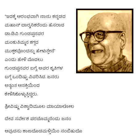
“ಇದಕ್ಕೆ ಆರಂಭವಾಗಿ ನಾನು ಕನ್ನಡದ
ಮಹಾನ್‌ ದಾರ‍್ಶನಿಕರೆಂದು ಹೆಸರಾದ
ಡಾ.ಡಿವಿ ಗುಂಡಪ್ಪನವರ
ಮಂಕುತಿಮ್ಮನ ಕಗ್ಗದ
ಮುಕ್ತಕವೊಂದನ್ನು ಹೇಳುತ್ತೇನೆ”
ಎಂದು ಹೇಳಿ ಮೊದಲು
ಗುಂಡಪ್ಪನವರ ಬಗ್ಗೆ, ಅವರ ಕೃತಿಗಳ
ಬಗ್ಗೆ ಒಂದಿಷ್ಟು ವಿವರಿಸಿದ. ಜನರು
ಅತ್ಯಂತ ಆಸಕ್ತಿಯಿಂದ
ಕೇಳಿಸಿಕೊಳ್ಳುತ್ತಿದ್ದರು.
ಶ್ರೀವಿಷ್ಣು ವಿಶ್ವಾದಿಮೂಲ ಮಾಯಾಲೋಲ
ದೇವ ಸರ್ವೇಶ ಪರಬೊಮ್ಮನೆಂದು ಜನಂ
ಆವುದನು ಕಾಣದೊಡಮಳ್ತಿಯಿಂ ನಂಬಿಹುದೊ