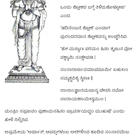
ಒಂದು ಶ್ಲೋಕದ ಬಗ್ಗೆ ತಿಳಿದುಕೊಳ್ಳೋಣ”
ಎಂದ.
“ಹದಿನೆಂಟನೆ ಶ್ಲೋಕ” ಎಂದಾಗ
ಪುರಂದರದಾಸ ಶ್ಲೋಕವನ್ನು ಉಚ್ಚರಿಸಿದ.
“ಹೇ! ಮರ್ತ್ಯಾಃ ಪರಮಂ ಹಿತಂ ಶೃಣುತ ವೋ
ವಕ್ಷ್ಯಾಮಿ ಸಂಕ್ಷೇಪತಃ |
ಸಂಸಾರಾರ್ಣವಮಾಪದೂರ್ಮಿ ಬಹುಲಂ
ಸಮ್ಯಕ್ಪ್ರವಿಶ್ಯ ಸ್ಥಿತಾಃ ||
ನಾನಾಽಜ್ಞಾನಮಪಾಸ್ಯ ಚೇತಸಿ ನಮೋ
ನಾರಾಯಣಾಯೇತ್ಯಮುಂ |
ಮಂತ್ರಂ ಸಪ್ರಣವಂ ಪ್ರಣಾಮಸಹಿತಂ ಪ್ರಾವರ್ತಯಧ್ವಂ ಮುಹುಃ||” ಎಂದು
ಹೇಳಿ ನಿಲ್ಲಿಸಿದ.
ಅಪ್ರಮೇಯ “ಅರ್ಥಾತ್‌, ಆಪತ್ತುಗಳೆಂಬ ಅಲೆಗಳಿಂದ ಕೂಡಿದ ಸಂಸಾರವೆಂಬ