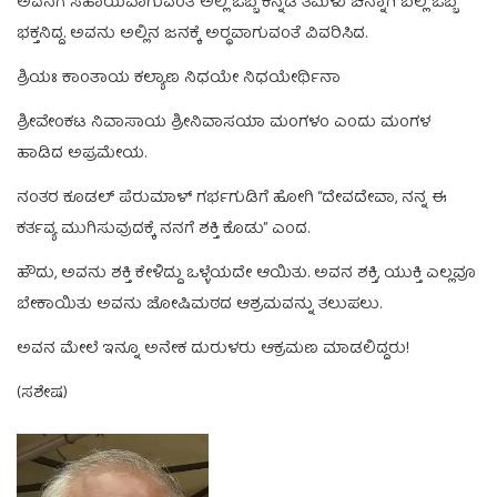
ಅವನಿಗೆ ಸಹಾಯವಾಗುವಂತೆ ಅಲ್ಲಿ ಒಬ್ಬ ಕನ್ನಡ ತಮಿಳು ಚೆನ್ನಾಗಿ ಬಲ್ಲ ಒಬ್ಬ
ಭಕ್ತನಿದ್ದ. ಅವನು ಅಲ್ಲಿನ ಜನಕ್ಕೆ ಅರ‍್ಥವಾಗುವಂತೆ ವಿವರಿಸಿದ.
ಶ್ರಿಯಃ ಕಾಂತಾಯ ಕಲ್ಯಾಣ ನಿಧಯೇ ನಿಧಯೇರ್ಥಿನಾ
ಶ್ರೀವೇಂಕಟ ನಿವಾಸಾಯ ಶ್ರೀನಿವಾಸಯಾ ಮಂಗಳಂ ಎಂದು ಮಂಗಳ
ಹಾಡಿದ ಅಪ್ರಮೇಯ.
ನಂತರ ಕೂಡಲ್‌ ಪೆರುಮಾಳ್‌ ಗರ್ಭಗುಡಿಗೆ ಹೋಗಿ “ದೇವದೇವಾ, ನನ್ನ ಈ
ಕರ್ತವ್ಯ ಮುಗಿಸುವುದಕ್ಕೆ ನನಗೆ ಶಕ್ತಿ ಕೊಡು” ಎಂದ.
ಹೌದು, ಅವನು ಶಕ್ತಿ ಕೇಳಿದ್ದು ಒಳ್ಳೆಯದೇ ಆಯಿತು. ಅವನ ಶಕ್ತಿ, ಯುಕ್ತಿ ಎಲ್ಲವೂ
ಬೇಕಾಯಿತು ಅವನು ಜೋಷಿಮಠದ ಆಶ್ರಮವನ್ನು ತಲುಪಲು.
ಅವನ ಮೇಲೆ ಇನ್ನೂ ಅನೇಕ ದುರುಳರು ಆಕ್ರಮಣ ಮಾಡಲಿದ್ದರು!
(ಸಶೇಷ)