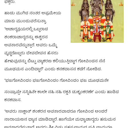
ಭಕ್ತರು.
ಹಾಡು ಮುಗಿದ ನಂತರ ಅಪ್ರಮೇಯ
ಮಾತು ಮುಂದುವರೆಸುತ್ತಾ,
“ಆಚಾರ‍್ಯತ್ರಯರಲ್ಲಿ ಒಬ್ಬರಾದ
ಶಂಕರಾಚಾರ‍್ಯರನ್ನು ಈಶ್ವರನ
ಅವತಾರವೆನ್ನುತ್ತಾರೆ. ಅವರು ಒಮ್ಮೆ
ವೃದ್ಧರೊಬ್ಬರು ದೇವದೇವನ ಹೆಸರು
ಹೇಳುವುದನ್ನು ಬಿಟ್ಟು ವ್ಯಾಕರಣ ಕಲಿಯುತ್ತಿದ್ದಾಗ ಗೋವಿಂದನ ನೆನೆ
ಮೂಢಮನ ಎಂದಿದ್ದಾರೆ” ಎಂದು ಕನಕದಾಸನ ಕಡೆಗೆ ನೋಡಿದ.
“ಭಜಗೋವಿಂದಂ ಭಜಗೋವಿಂದಂ ಗೋವಿಂದಂ ಭಜ ಮೂಢಮತೇ
ಸಂಪ್ರಾಪ್ತೇ ಸನ್ನಿಹಿತೇ ಕಾಲೇ ನಹಿ ನಹಿ ರಕ್ಷತಿ ಡುಕೃಂಕರಣೇ” ಎಂದು ಹಾಡಿದ
ಕನಕದಾಸ.
“ಅವರು ಸಾಕ್ಷಾತ್‌ ಶಂಕರನ ಅವತಾರವಾದರೂ ಗೋವಿಂದ ಅಂದರೆ
ನಾರಾಯಣನ ಧ್ಯಾನ ಮಾಡಿದ್ದಾರೆ. ಹಾಗೆಯೇ ಮಧ್ವಾಚಾರ‍್ಯರು ಹನುಮನ
ಅವತಾರವೆನ್ನುತ್ತಾರೆ. ಅವರು ಶ್ರೀ ವಿಷ್ಣು ಸಹಸ್ರನಾಮದ ಪ್ರತಿ ನಾಮವೂ