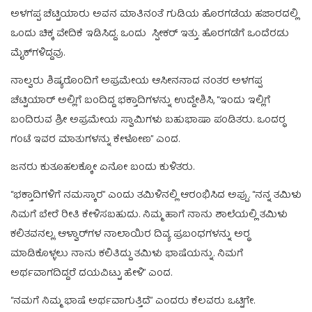
ಅಳಗಪ್ಪ ಚೆಟ್ಟಿಯಾರು ಅವನ ಮಾತಿನಂತೆ ಗುಡಿಯ ಹೊರಗಡೆಯ ಹಜಾರದಲ್ಲಿ
ಒಂದು ಚಿಕ್ಕ ವೇದಿಕೆ ಇಡಿಸಿದ್ದ. ಒಂದು ಸ್ಪೀಕರ್‌ ಇತ್ತು. ಹೊರಗಡೆಗೆ ಒಂದೆರಡು
ಮೈಕ್‌ಗಳಿದ್ದವು.
ನಾಲ್ವರು ಶಿಷ್ಯರೊಂದಿಗೆ ಅಪ್ರಮೇಯ ಆಸೀನನಾದ ನಂತರ ಅಳಗಪ್ಪ
ಚೆಟ್ಟಿಯಾರ್‌ ಅಲ್ಲಿಗೆ ಬಂದಿದ್ದ ಭಕ್ತಾದಿಗಳನ್ನು ಉದ್ದೇಶಿಸಿ, “ಇಂದು ಇಲ್ಲಿಗೆ
ಬಂದಿರುವ ಶ್ರೀ ಅಪ್ರಮೇಯ ಸ್ವಾಮಿಗಳು ಬಹುಭಾಷಾ ಪಂಡಿತರು. ಒಂದರ‍್ಧ
ಗಂಟೆ ಇವರ ಮಾತುಗಳನ್ನು ಕೇಳೋಣ” ಎಂದ.
ಜನರು ಕುತೂಹಲಕ್ಕೋ ಏನೋ ಬಂದು ಕುಳಿತರು.
“ಭಕ್ತಾದಿಗಳಿಗೆ ನಮಸ್ಕಾರ” ಎಂದು ತಮಿಳಿನಲ್ಲಿ ಆರಂಭಿಸಿದ ಅಪ್ಪು. “ನನ್ನ ತಮಿಳು
ನಿಮಗೆ ಬೇರೆ ರೀತಿ ಕೇಳಿಸಬಹುದು. ನಿಮ್ಮ ಹಾಗೆ ನಾನು ಶಾಲೆಯಲ್ಲಿ ತಮಿಳು
ಕಲಿತವನಲ್ಲ. ಆಳ್ವಾರ್‌ಗಳ ನಾಲಾಯಿರ ದಿವ್ಯ ಪ್ರಬಂಧಗಳನ್ನು ಅರ‍್ಥ
ಮಾಡಿಕೊಳ್ಳಲು ನಾನು ಕಲಿತಿದ್ದು ತಮಿಳು ಭಾಷೆಯನ್ನು. ನಿಮಗೆ
ಅರ್ಥವಾಗದಿದ್ದರೆ ದಯವಿಟ್ಟು ಹೇಳಿ” ಎಂದ.
“ನಮಗೆ ನಿಮ್ಮ ಭಾಷೆ ಅರ್ಥವಾಗುತ್ತಿದೆ” ಎಂದರು ಕೆಲವರು ಒಟ್ಟಿಗೇ.