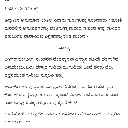
ಹಿಂದಿನ ಸಂಚಿಕೆಯಲ್ಲಿ
ಅಪ್ಪುವಿನ ಅನುಮಾನ ನಿಂತಿಲ್ಲ. ಯಾರು ಗುರುಗಳನ್ನು ಕೊಂದವರು ? ಜೋಶಿ
ಮಠದಲ್ಲಿನ ಅನುಭವಗಳನ್ನು ಚಿಂತಿಸುತ್ತಾ ಮದುರೈ ಗೆ ಬಂದ ಅಪ್ಪು ಸುಂದರ
ಚತುರ್ಬುಜ ನಾರಾಯಣ ವಿಗ್ರಹವನ್ನು ಕಂಡ ಮುಂದೆ ?
—
ನಾಲ್ಕು‌
—
ಅಳಗರ್‌ ಕೋವಿಲ್‌ (ಸುಂದರನ ದೇವಸ್ಥಾನ)ದ ವಿನ್ಯಾಸ ನೋಡಿ ಬೆರಗಾಗಿದ್ದ
ಅಪ್ರಮೇಯ. ಬಲು ಚೆನ್ನಾದ ಗುಡಿಯದು. ಗುಡಿಯ ಹಿಂದೆ ಹಸಿರು ಬೆಟ್ಟ.
ವೃಕ್ಷಸಮೂಹ ಗುಡಿಯ ಸುತ್ತಲೂ ಇತ್ತು.
ಆರು ಕಂಬಗಳ ಪುಟ್ಟ ಮಂಟಪ ಪ್ರವೇಶಿಸಿದೊಡನೆ ಸುಮಾರು ಹದಿನೈದು
ಕಂಬಗಳ ದೊಡ್ಡ ಪ್ರಾಂಗಣ. ಅದನ್ನು ದಾಟಿ ವಿಶಾಲವಾದ ಮತ್ತು ಎತ್ತರವಾದ
ರಾಜಗೋಪುರ. ಪಕ್ಕದಲ್ಲೊಂದು ಪುಷ್ಕರಣಿ ಕೊಳ.
ಒಳಗೆ ಹೋಗಿ ಮುಖ್ಯ ದೇವನಾದ ಸುಂದರಬಾಹು ಪೆರುಮಾಳ್‌ಗೆ ನಮಸ್ಕರಿಸಿ
ಬಂದರು ಐವರೂ.