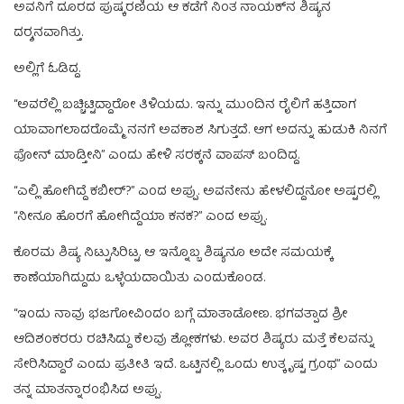
ಅವನಿಗೆ ದೂರದ ಪುಷ್ಕರಣಿಯ ಆ ಕಡೆಗೆ ನಿಂತ ನಾಯಕ್‌ನ ಶಿಷ್ಯನ
ದರ‍್ಶನವಾಗಿತ್ತು.
ಅಲ್ಲಿಗೆ ಓಡಿದ್ದ.
“ಅವರೆಲ್ಲಿ ಬಚ್ಚಿಟ್ಟಿದ್ದಾರೋ ತಿಳಿಯದು. ಇನ್ನು ಮುಂದಿನ ರೈಲಿಗೆ ಹತ್ತಿದಾಗ
ಯಾವಾಗಲಾದರೊಮ್ಮೆ ನನಗೆ ಅವಕಾಶ ಸಿಗುತ್ತದೆ. ಆಗ ಅದನ್ನು ಹುಡುಕಿ ನಿನಗೆ
ಫೋನ್‌ ಮಾಡ್ತೀನಿ” ಎಂದು ಹೇಳಿ ಸರಕ್ಕನೆ ವಾಪಸ್‌ ಬಂದಿದ್ದ.
“ಎಲ್ಲಿ ಹೋಗಿದ್ದೆ ಕಬೀರ್?”‌ ಎಂದ ಅಪ್ಪು. ಅವನೇನು ಹೇಳಲಿದ್ದನೋ ಅಷ್ಟರಲ್ಲಿ
“ನೀನೂ ಹೊರಗೆ ಹೋಗಿದ್ದೆಯಾ ಕನಕ?” ಎಂದ ಅಪ್ಪು.
ಕೊರಮ ಶಿಷ್ಯ ನಿಟ್ಟುಸಿರಿಟ್ಟ. ಆ ಇನ್ನೊಬ್ಬ ಶಿಷ್ಯನೂ ಅದೇ ಸಮಯಕ್ಕೆ
ಕಾಣೆಯಾಗಿದ್ದುದು ಒಳ್ಳೆಯದಾಯಿತು ಎಂದುಕೊಂಡ.
“ಇಂದು ನಾವು ಭಜಗೋವಿಂದಂ ಬಗ್ಗೆ ಮಾತಾಡೋಣ. ಭಗವತ್ಪಾದ ಶ್ರೀ
ಆದಿಶಂಕರರು ರಚಿಸಿದ್ದು ಕೆಲವು ಶ್ಲೋಕಗಳು. ಅವರ ಶಿಷ್ಯರು ಮತ್ತೆ ಕೆಲವನ್ನು
ಸೇರಿಸಿದ್ದಾರೆ ಎಂದು ಪ್ರತೀತಿ ಇದೆ. ಒಟ್ಟಿನಲ್ಲಿ ಒಂದು ಉತ್ಕೃಷ್ಟ ಗ್ರಂಥ” ಎಂದು
ತನ್ನ ಮಾತನ್ನಾರಂಭಿಸಿದ ಅಪ್ಪು.