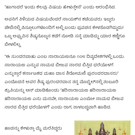
“ಹಾಗಾದರೆ ಇಂದು ಕೆಲವು ವಿಷಯ ಹೇಳುತ್ತೇನೆ” ಎಂದು ಆರಂಭಿಸಿದ.
ಅವನಿಗೆ ತಿಳಿಯದ ವಿಷಯವೆಂದರೆ ನಾಯಕ್‌ನ ಕಡೆಯವರು ಇಬ್ಬರು
ಜೇಬಿನಲ್ಲಿ ಪಿಸ್ತೂಲುಗಳೊಂದಿಗೆ ಅಲ್ಲಿ ಬಂದು ಪ್ರವಚನ ಕೇಳತೊಡಗಿದ್ದುದು!
ಒಬ್ಬ ಅಪ್ಪುವಿನ ಶಿಷ್ಯನೊಬ್ಬನ ಕಡೆಗೆ ನೋಡಿ ಸನ್ನೆ ಮಾಡಿದ್ದು ಯಾರ ಕಣ್ಣಿಗೂ
ಬೀಳಲಿಲ್ಲ.
“ಈ ಸುಂದರಬಾಹು ಎಂಬ ನಾರಾಯಣನೂ ೧೦೮ ದಿವ್ಯದೇಶಗಳಲ್ಲಿ ಒಂದು.
ನಾರಾಯಣ ಎನ್ನುವ ನಾಮದ ಬೀಜವ ನಾರದ ಬಿತ್ತಿದ ಧರೆಯೊಳಗೆ
ಎನ್ನುತ್ತಾರೆ ಕರ್ನಾಟಕದ ಮಹಾ ದಾಸ ಶಿರೋಮಣಿ ಪುರಂದರದಾಸರು”
ಎಂದೊಡನೆ ಅವರ ಶಿಷ್ಯ ಪುರಂದರದಾಸ ತನ್ನ ಮೊಬೈಲ್‌ನಲ್ಲಿ ತಂಬೂರಿ
ಶ್ರುತಿಯನ್ನು ಆನ್‌ ಮಾಡಿಕೊಂಡು “ಹರಿನಾರಾಯಣ ಹರಿನಾರಾಯಣ
ಹರಿನಾರಾಯಣ ಎನು ಮನವೇ, ನಾರಾಯಣ ಎಂಬೋ ನಾಮದ ಬೀಜವ
ನಾರದ ಬಿತ್ತಿದ ಧರೆಯೊಳಗೆ” ಎಂದು ರಾಗ, ತಾಳಬದ್ಧವಾಗಿ ಹಾಡಿದ.
ಹಾಡನ್ನು ಕೇಳುತ್ತಾ ಮೈ ಮರೆತಿದ್ದರು