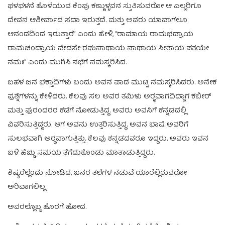
ಫಳಫಳನೆ ಹೊಳೆಯುವ ಕೆಂಪು ಕಣ್ಣುಳ್ಳವನ ಸ್ತುತಿಸುವರೋ ಆ ಎಲ್ಲರಿಗೂ
ದೇವನ ಆಶೀರ್ವಾದ ಸದಾ ಇರುತ್ತದೆ. ಮತ್ತು ಅವರು ಯಾವಾಗಲೂ
ಆನಂದದಿಂದ ಇರುತ್ತಾರೆ” ಎಂದು ಹೇಳಿ, “ರಾಮಾಯ ರಾಮಭದ್ರಾಯ
ರಾಮಚಂದ್ರಾಯ ವೇದಸೇ ರಘುನಾಥಾಯ ನಾಥಾಯ ಸೀತಾಯ ಪತಯೇ
ನಮಃ” ಎಂದು ಮುಗಿಸಿ ಸಭೆಗೆ ನಮಸ್ಕರಿಸಿದ.
ಬಹಳ ಜನ ಭಕ್ತಾದಿಗಳು ಬಂದು ಅವನ ಪಾದ ಮುಟ್ಟಿ ನಮಸ್ಕರಿಸಿದರು. ಅನೇಕ
ಪ್ರಶ್ನೆಗಳನ್ನು ಕೇಳಿದರು. ಕೆಲವು ಸಲ ಅವರ ತಮಿಳು ಅರ‍್ಥವಾಗದಿದ್ದಾಗ ಕಬೀರ್‌
ಮತ್ತು ಪುರಂದರರ ಕಡೆಗೆ ನೋಡುತ್ತಿದ್ದ. ಅವರು ಅವನಿಗೆ ಕನ್ನಡದಲ್ಲಿ
ವಿವರಿಸುತ್ತಿದ್ದರು. ಆಗ ಅವನು ಉತ್ತರಿಸುತ್ತಿದ್ದ. ಅವನ ಭಾಷೆ ಅವರಿಗೆ
ಸುಲಭವಾಗಿ ಅರ‍್ಥವಾಗುತ್ತಿತ್ತು. ಕೆಲವು ಕನ್ನಡದವರೂ ಇದ್ದರು. ಅವರು ಇವನ
ಬಳಿ ಹೆಚ್ಚು ಸಮಯ ತೆಗೆದುಕೊಂಡು ಮಾತಾಡುತ್ತಿದ್ದರು.
ಶಿಷ್ಯರೆಲ್ಲೆಂದು ನೋಡಿದ. ಜನರ ತಲೆಗಳ ನಡುವೆ ಯಾರೆಲ್ಲಿರುವರೋ
ಅರಿವಾಗಲಿಲ್ಲ.
ಅವರಲ್ಲೊಬ್ಬ ಹೊರಗೆ ಹೋದ.