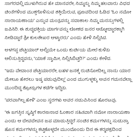
ಸಾಗರದಲ್ಲಿ ಮುಳುಗಿರುವ ಹೇ ಮಾನವರೇ, ನಿಮ್ಮನ್ನು ನಿಮ್ಮ ಹಲವಾರು ವಿಧದ
ಚಿಂತೆಗಳಿಂದ ಮುಕ್ತಗೊಳಿಸುವ ಶಕ್ತಿಯಿರುವ, ಪ್ರಣವದಿಂದ ಓಡಿದ “ಓಂ ನಮೋ
ನಾರಾಯಣಾಯ” ಎನ್ನುವ ಮಂತ್ರವನ್ನು ಸದಾಕಾಲ ನಿಮ್ಮ ಮನಸ್ಸುಗಳಲ್ಲಿ
ಜಪಿಸಿರಿ. ಈ ಶುದ್ಧಭಕ್ತಿಯ ಮಾರ್ಗವನ್ನು ಲೋಕದ ಜನರ ಆತ್ಮೋದ್ಧಾರಕ್ಕಾಗಿ
ನೀಡಿದ್ದಾರೆ ಶ್ರೀ ಕುಲಶೇಖರ ಆಳ್ವಾರರು” ಎಂದು ಹೇಳಿ ನಿಲ್ಲಿಸಿದ.
ಅಳಗಪ್ಪ ಚೆಟ್ಟಿಯಾರ್‌ ಅಲ್ಲಿಯೇ ಒಂದು ಕುರ್ಚಿಯ ಮೇಲೆ ಕುಳಿತು
ಆಲಿಸುತ್ತಿದ್ದವನು, “ಯಾಕೆ ಸ್ವಾಮೀ, ನಿಲ್ಲಿಸಿಬಿಟ್ಟಿರಿ?” ಎಂದು ಕೇಳಿದ.
“ಇದು ವೇದಾಂತ ಚೆಟ್ಟಿಯಾರರೇ, ಬಹಳ ಜನಕ್ಕೆ ರುಚಿಸೋದಿಲ್ಲ. ನಾನು ಯಾರ
ಮೇಲೂ ಹೇರಲು ಇಷ್ಟ ಪಡುವುದಿಲ್ಲ” ಎಂದ ಮುಗುಳ್ನಕ್ಕು. ಅವನ ಗಮನವೆಲ್ಲಾ
ಮುಂದಿದ್ದ ಶ್ರೋತ್ರುಗಳ ಕಡೆಗೇ ಇದ್ದಿತು.
“ಪರವಾಗಿಲ್ಲ ಹೇಳಿ” ಎಂಬ ಸ್ವರಗಳು ಅವರ ನಡುವಿನಿಂದ ಹೊರಟವು.
“ಈ ಜಗತ್ತಿನ ಸೃಷ್ಟಿಗೆ ಕಾರಣನಾದ ಓಂಕಾರ ಸಹಿತವಾಗಿ ನಮೋ ನಾರಾಯಣಾ
ಎಂದು ಆ ದೇವದೇವನ ಜಪ ಮಾಡುತ್ತಿದ್ದರೆ ಸಂಚಿತ ಕರ್ಮಗಳನ್ನು ಸುಡುತ್ತಾ,
ಹೊಸ ಕರ್ಮಗಳನ್ನು ಕಟ್ಟಿಕೊಳ್ಳದೇ ಮುಂದೊಂದು ದಿನ ಈ ಕರ‍್ಮಚಕ್ರದಿಂದ