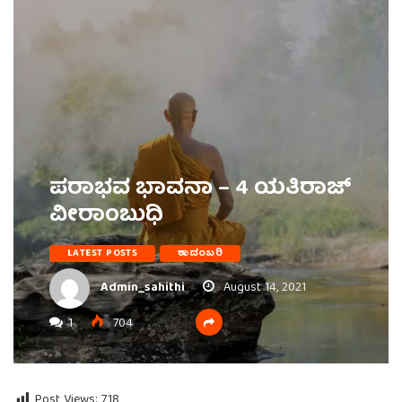
ಪರಾಭವ ಭಾವನಾ – 4 ಯತಿರಾಜ್‌
ವೀರಾಂಬುಧಿ
LATEST POSTS
ಕಾದಂಬರಿ
Admin_sahithi
August 14, 2021
1
704
Post Views:
718