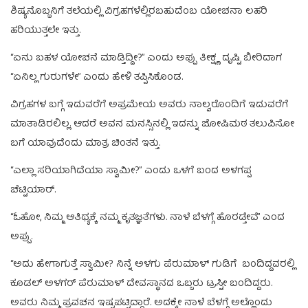
ಶಿಷ್ಯನೊಬ್ಬನಿಗೆ ತಲೆಯಲ್ಲಿ ವಿಗ್ರಹಗಳೆಲ್ಲಿರಬಹುದೆಂಬ ಯೋಚನಾ ಲಹರಿ
ಹರಿಯುತ್ತಲೇ ಇತ್ತು.
“ಏನು ಬಹಳ ಯೋಚನೆ ಮಾಡ್ತಿದ್ದೀ?” ಎಂದು ಅಪ್ಪು ತೀಕ್ಷ್ಣ ದೃಷ್ಟಿ ಬೀರಿದಾಗ
“ಏನಿಲ್ಲ ಗುರುಗಳೇ” ಎಂದು ಹೇಳಿ ತಪ್ಪಿಸಿಕೊಂಡ.
ವಿಗ್ರಹಗಳ ಬಗ್ಗೆ ಇದುವರೆಗೆ ಅಪ್ರಮೇಯ ಅವರು ನಾಲ್ವರೊಂದಿಗೆ ಇದುವರೆಗೆ
ಮಾತಾಡಿರಲಿಲ್ಲ. ಆದರೆ ಅವನ ಮನಸ್ಸಿನಲ್ಲಿ ಇದನ್ನು ಜೋಷಿಮಠ ತಲುಪಿಸೋ
ಬಗೆ ಯಾವುದೆಂದು ಮಾತ್ರ ಚಿಂತನೆ ಇತ್ತು.
“ಎಲ್ಲಾ ಸರಿಯಾಗಿದೆಯಾ ಸ್ವಾಮೀ?” ಎಂದು ಒಳಗೆ ಬಂದ ಅಳಗಪ್ಪ
ಚೆಟ್ಟಿಯಾರ್.‌
“ಓಹೋ, ನಿಮ್ಮ ಆತಿಥ್ಯಕ್ಕೆ ನಮ್ಮ ಕೃತಜ್ಞತೆಗಳು. ನಾಳೆ ಬೆಳಗ್ಗೆ ಹೊರಡ್ತೇವೆ” ಎಂದ
ಅಪ್ಪು.
“ಅದು ಹೇಗಾಗುತ್ತೆ ಸ್ವಾಮೀ? ನಿನ್ನೆ ಅಳಗು ಪೆರುಮಾಳ್‌ ಗುಡಿಗೆ ಬಂದಿದ್ದವರಲ್ಲಿ
ಕೂಡಲ್‌ ಅಳಗರ್‌ ಪೆರುಮಾಳ್‌ ದೇವಸ್ಥಾನದ ಒಬ್ಬರು ಟ್ರಸ್ಟೀ ಬಂದಿದ್ದರು.
ಅವರು ನಿಮ್ಮ ಪ್ರವಚನ ಇಷ್ಟಪಟ್ಟಿದ್ದಾರೆ. ಅದಕ್ಕೇ ನಾಳೆ ಬೆಳಗ್ಗೆ ಅಲ್ಲೊಂದು