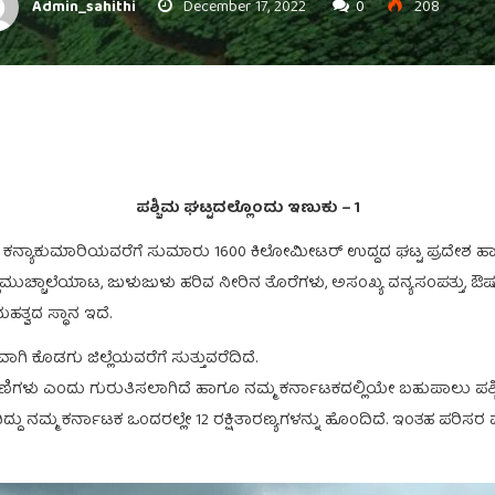
Admin_sahithi
December 17, 2022
0
208
ಪಶ್ಚಿಮ ಘಟ್ಟದಲ್ಲೊಂದು ಇಣುಕು – 1
ಂದ ಕನ್ಯಾಕುಮಾರಿಯವರೆಗೆ ಸುಮಾರು 1600 ಕಿಲೋಮೀಟರ್ ಉದ್ದದ ಘಟ್ಟ ಪ್ರದೇಶ ಹಾಗೂ
ಚ್ಚಾಲೆಯಾಟ, ಜುಳುಜುಳು ಹರಿವ ನೀರಿನ ತೊರೆಗಳು, ಅಸಂಖ್ಯ ವನ್ಯಸಂಪತ್ತು, ಔಷಧೀ
ಮಹತ್ವದ ಸ್ಥಾನ ಇದೆ.
ಗಿ ಕೊಡಗು ಜಿಲ್ಲೆಯವರೆಗೆ ಸುತ್ತುವರೆದಿದೆ.
ಿ ಶ್ರೇಣಿಗಳು ಎಂದು ಗುರುತಿಸಲಾಗಿದೆ ಹಾಗೂ ನಮ್ಮ ಕರ್ನಾಟಕದಲ್ಲಿಯೇ ಬಹುಪಾಲು ಪಶ
ಿದ್ದು ನಮ್ಮ ಕರ್ನಾಟಕ ಒಂದರಲ್ಲೇ 12 ರಕ್ಷಿತಾರಣ್ಯಗಳನ್ನು ಹೊಂದಿದೆ. ಇಂತಹ ಪರಿಸ