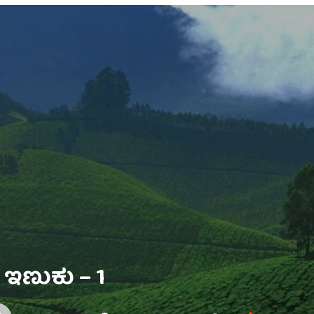
 ಇಣುಕು – 1