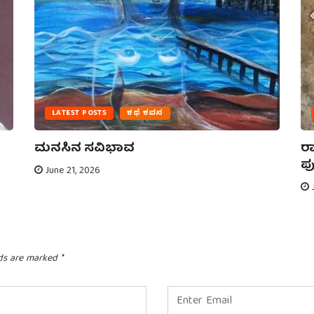
LATEST POSTS
ಕಥೆ ಕವನ
ಮನಸಿನ ಸವಿಭಾವ
ರಾ
ಪು
June 21, 2026
J
lds are marked
*