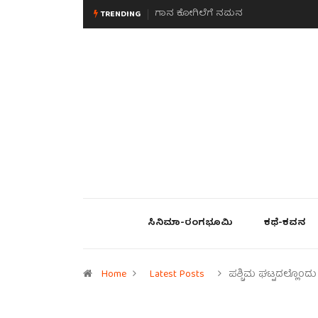
ಮನಸಿನ ಸವಿಭಾವ
TRENDING
ಸಿನಿಮಾ-ರಂಗಭೂಮಿ
ಕಥೆ-ಕವನ
Home
Latest Posts
ಪಶ್ಚಿಮ ಘಟ್ಟದಲ್ಲೊಂದ