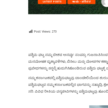
LATEST POSTS
ಕಾಡು - ಪರಿಸರ
Post Views:
273
ಪಶ್ಚಿಮ ಘಟ್ಟ ನಮ್ಮ ದೇಶದ ಅನರ್ಘ್ಯ ಸಂಪತ್ತು. ಗುಜರಾತಿನಿ
ಮನಮೋಹಕ ದೃಶ್ಯಾವಳಿಗಳು, ಬಿಸಿಲು ಮತ್ತು ಮೋಡಗಳ ಕಣ್ಣಾಮು
ಪ್ರಬೇಧಗಳನ್ನು ತನ್ನಲ್ಲಿ ಹುದುಗಿಸಿಕೊಂಡಿರುವ ಪಶ್ಚಿಮ ಘಟ್ಟಕ್ಕೆ 
ನಮ್ಮ ಕರ್ನಾಟಕದಲ್ಲಿ ಪಶ್ಚಿಮಘಟ್ಟವು ದಾಂಡೇಲಿಯಿಂದ ಶುರುವಾ
ಪಶ್ಚಿಮಘಟ್ಟದ ನಮ್ಮ ಕರ್ನಾಟಕದಲ್ಲಿನ ಭಾಗವನ್ನು ಸಹ್ಯಾದ್ರ
ಸರಿ. ವಿವಿಧ ರೀತಿಯ ವನ್ಯಜೀವಿಗಳನ್ನು ಪಶ್ಚಿಮಘಟ್ಟವು ಹೊಂದ