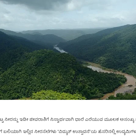
ಿಸಿಟ್ಟ ನೀರನ್ನು ಇಡೀ ಜೀವರಾಶಿಗೆ ನಿಸ್ವಾರ್ಥವಾಗಿ ಧಾರೆ ಎರೆಯುವ ಮೂಲಕ ಅಸಂಖ
ಠಿಗೆ ಬಲಿಯಾಗಿ ಇಲ್ಲಿನ ನೀರಸೆಲೆಗಳು “ವಿದ್ಯುತ್ ಉತ್ಪಾದನೆ”ಯ ಹೆಸರಿನಲ್ಲಿ ಉದ್ಯಮಿಗಳ