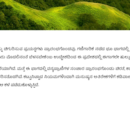
್ನು ಚಿಗುರಿಸುವ ಪ್ರಯತ್ನಗಳು ಪ್ರಾರಂಭಗೊಂಡವು. ಗಣಿಗಾರಿಕೆ ನಡೆದ ಭೂ ಭಾಗದಲ್ಲಿ 
ಸಿರು ಮೊದಲಿನಂತೆ ಬೆಳಸಬೇಕೆಂಬ ಉದ್ದೇಶದಿಂದ ಈ ಪ್ರದೇಶದಲ್ಲಿ ಈಗಾಗಲೇ ಹುಲ್ಲುಬೀಜ
 ಮರೆಯಾಗಿದೆ. ಮತ್ತೆ ಈ ಭಾಗದಲ್ಲಿ ವನ್ಯಪ್ರಾಣಿಗಳ ಸಂಚಾರ ಪ್ರಾರಂಭಗೊಂಡು ಚಿರತೆ
ಂಚರಿಸತೊಡಗಿವೆ. ಕಟ್ಟುನಿಟ್ಟಾದ ನಿಯಮಗಳಿಂದಾಗಿ ಮನುಷ್ಯನ ಅತಿರೇಕಗಳಿಗೆ ಕಡಿವಾಣ 
ಳೆ ಪಡೆದುಕೊಳ್ಳುತ್ತಿದೆ.