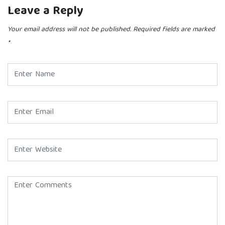
Leave a Reply
Your email address will not be published.
Required fields are marked
*