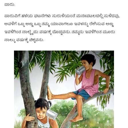
ಪಾರು.
ಪಾರುವಿಗೆ ಹಳೆಯ ಘಟನೆಗಳು ಸುರುಳಿಯಂತೆ ಮನಃಪಟಲದಲ್ಲಿ ಸುಳಿದವು,
ಅವಳಿಗೆ ಒಬ್ಬ ಅಣ್ಣ ಒಬ್ಬ ತಮ್ಮ, ಯಾವಾಗಲೂ ಇವಳನ್ನು ರೇಗಿಸುವ ಅಣ್ಣ
ಇವಳಿಗಿಂತ ನಾಲ್ಕೈದು ವರ್ಷಕ್ಕೆ ದೊಡ್ಡವನು. ತಮ್ಮನು ಇವಳಿಗಿಂತ ಮೂರು
ನಾಲ್ಕು ವರ್ಷಕ್ಕೆ ಚಿಕ್ಕವನು.