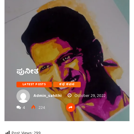
ಪುನೀತ
LATEST POSTS
ಕಥೆ ಕವನ
Admin_sahithi
October 29, 2022
4
224
Post Views:
299