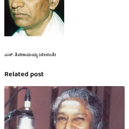
ಎನ್. ಶಿವರಾಮಯ್ಯ (ನೇನಂಶಿ)
Related post