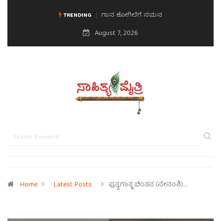
ಗಾನ ಕೋಗಿಲೆಗೆ ನಮನ
ಮನಸಿನ ಸವಿಭಾವ
TRENDING
August 7, 2026
Home
Latest Posts
ಪ್ರತ್ಯಗಾತ್ಮ ಚಿಂತನ (ನೇನಂಶಿ)…