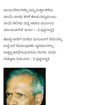
ತಾಯಂದಿರುಗಳೆಲ್ಲ ತಮ್ಮ ಮಕ್ಕಳ ಕರೆದು
ಬಾಯಿ ಪಾಠವ ಹೇಳಿ ಕೊಡುತಿದ್ದುದುಂಟು
ತಾಯಿ ಕಲಿಸಿದ ವಿದ್ಯೆ ಆಜೀವ ಪರ್ಯಂತ
ಮಾಯವಾಗಿದೆ ಇಂದು ! – || ಪ್ರತ್ಯಗಾತ್ಮ ||
ಹೊಟ್ಟೆ ಪಾಡಿಗೆ ದುಡಿವ ಮನುಜನಿಗೆ ಬಿಡುವಿಲ್ಲ
ಬಟ್ಟೆ ಬರೆ ತೊಡುವುದಕು ವ್ಯವಧಾನವಿಲ್ಲ
ಅಟ್ಟಿಟ್ಟ ಹಸಿಬಿಸಿಯನಿನಿತು ಗಬಗಬ ತಿಂದು
ನಿಟ್ಟೋಟ ಓಡುವನು – || ಪ್ರತ್ಯಗಾತ್ಮ ||