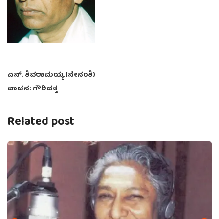
ಎನ್. ಶಿವರಾಮಯ್ಯ (ನೇನಂಶಿ)
ವಾಚನ: ಗೌರಿದತ್ತ
Related post