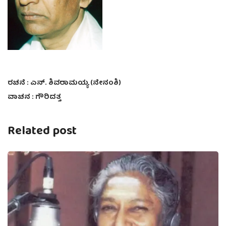
ರಚನೆ : ಎನ್. ಶಿವರಾಮಯ್ಯ (ನೇನಂಶಿ)
ವಾಚನ : ಗೌರಿದತ್ತ
Related post