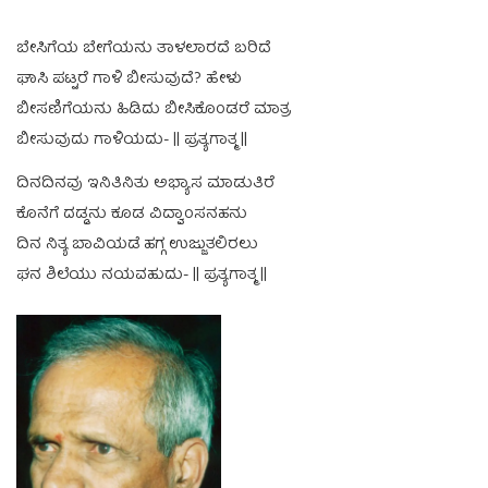
ಬೇಸಿಗೆಯ ಬೇಗೆಯನು ತಾಳಲಾರದೆ ಬರಿದೆ
ಘಾಸಿ ಪಟ್ಟರೆ ಗಾಳಿ ಬೀಸುವುದೆ? ಹೇಳು
ಬೀಸಣಿಗೆಯನು ಹಿಡಿದು ಬೀಸಿಕೊಂಡರೆ ಮಾತ್ರ
ಬೀಸುವುದು ಗಾಳಿಯದು- || ಪ್ರತ್ಯಗಾತ್ಮ ||
ದಿನದಿನವು ಇನಿತಿನಿತು ಅಭ್ಯಾಸ ಮಾಡುತಿರೆ
ಕೊನೆಗೆ ದಡ್ಡನು ಕೂಡ ವಿದ್ವಾಂಸನಹನು
ದಿನ ನಿತ್ಯ ಬಾವಿಯಡೆ ಹಗ್ಗ ಉಜ್ಜುತಲಿರಲು
ಘನ ಶಿಲೆಯು ನಯವಹುದು- || ಪ್ರತ್ಯಗಾತ್ಮ ||