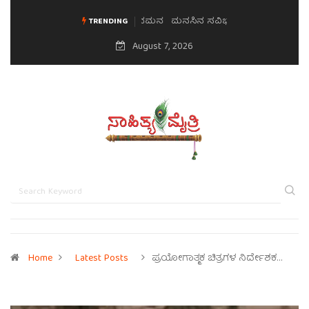
ಮನಸಿನ ಸವಿಭಾವ
TRENDING
August 7, 2026
Home
Latest Posts
ಪ್ರಯೋಗಾತ್ಮಕ ಚಿತ್ರಗಳ ನಿರ್ದೇಶಕ…