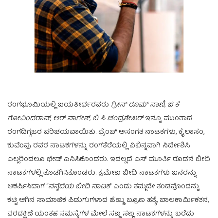
ರಂಗಭೂಮಿಯಲ್ಲಿ ಜಯತೀರ್ಥರವರು
ಗ್ರೀನ್ ರೂಮ್ ನಾಣಿ, ಜಿ ಕೆ
ಗೋವಿಂದರಾವ್, ಆರ್ ನಾಗೇಶ್, ಬಿ ಸಿ ಚಂದ್ರಶೇಖರ್
ಇನ್ನೂ ಮುಂತಾದ
ರಂಗದಿಗ್ಗಜರ ಪರಿಚಯವಾಯಿತು. ಫ್ರೆಂಚ್ ಅಸಂಗತ ನಾಟಕಗಳು, ಕೈಲಾಸಂ,
ಕುವೆಂಪು ರವರ ನಾಟಕಗಳನ್ನು ರಂಗತೆರೆಯಲ್ಲಿ ವಿಭಿನ್ನವಾಗಿ ನಿರ್ದೇಶಿಸಿ
ಎಲ್ಲರಿಂದಲೂ ಭೇಷ್ ಎನಿಸಿಕೊಂಡರು. ಇದಲ್ಲದೆ ಎಸ್ ಮೂರ್ತಿ ರೊಡನೆ ಬೀದಿ
ನಾಟಕಗಳಲ್ಲಿ ತೊಡಗಿಸಿಕೊಂಡರು. ಕ್ರಮೇಣ ಬೀದಿ ನಾಟಕಗಳು ಜನರನ್ನು
ಆಕರ್ಷಿಸಿದಾಗ “
ನನ್ನೆದೆಯ ಬೀದಿ ನಾಟಕ
” ಎಂದು ತಮ್ಮದೇ ತಂಡವೊಂದನ್ನು
ಕಟ್ಟಿ ಆಗಿನ ಸಾಮಾಜಿಕ ಪಿಡುಗುಗಳಾದ ಹೆಣ್ಣು ಬ್ರೂಣ ಹತ್ಯೆ, ಬಾಲಕಾರ್ಮಿಕತನ,
ವರದಕ್ಷಿಣೆ ಯಂತಹ ಸಮಸ್ಯೆಗಳ ಮೇಲೆ ಸಣ್ಣ ಸಣ್ಣ ನಾಟಕಗಳನ್ನು ಬರೆದು