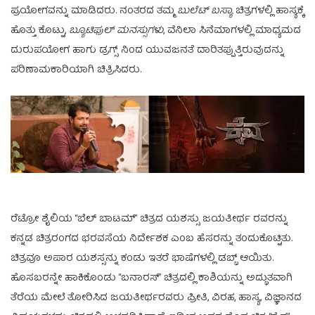
ಪ್ರಯೋಗವನ್ನು ಮಾಡಿದರು. ನಂತರದ ತಮ್ಮ
ಬುಲೆಟ್ ಬಸ್ಯಾ
ಚಿತ್ರಗಳಲ್ಲಿ ಹಾಸ್ಯಕ್ಕೆ
ಹೊತ್ತು ಕೊಟ್ಟು,
ಬ್ಯೂಟಿಫುಲ್ ಮನಸ್ಸುಗಳು
, ವೆನಿಲಾ ಸಿನೆಮಾಗಳಲ್ಲಿ ಮಾಧ್ಯಮದ
ದುರುಪಯೋಗ ಹಾಗು ಡ್ರಗ್ಸ್ ನಿಂದ ಯುವಜನತೆ ದಾರಿತಪ್ಪುತ್ತಿರುವುದನ್ನು
ಪರಿಣಾಮಕಾರಿಯಾಗಿ ಚಿತ್ರಿಸಿದರು.
ರೆಟ್ರೋ ಶೈಲಿಯ “ಬೆಲ್ ಬಾಟಮ್” ಚಿತ್ರದ ಯಶಸ್ಸು ಜಯತೀರ್ಥ ರವರನ್ನು
ಕನ್ನಡ ಚಿತ್ರರಂಗದ ಭರವಸೆಯ ನಿರ್ದೇಶಕ ಎಂಬ ಹೆಸರನ್ನು ತಂದುಕೊಟ್ಟಿತು.
ಚಿತ್ರವೂ ಅಪಾರ ಯಶಸ್ಸನ್ನು ಕಂಡು ಇತರೆ ಭಾಷೆಗಳಲ್ಲಿ ಡಬ್ಬ್ ಆಯಿತು.
ಹೊಸಬರನ್ನೇ ಹಾಕಿಕೊಂಡು “ಬನಾರಸ್” ಚಿತ್ರದಲ್ಲಿ ಕಾಶಿಯನ್ನು ಅದ್ಭುತವಾಗಿ
ತೆರೆಯ ಮೇಲೆ ತೋರಿಸಿದ ಜಯತೀರ್ಥರವರು ಪ್ರೀತಿ, ವಿರಹ, ಹಾಸ್ಯ, ವಿಜ್ಞಾನದ