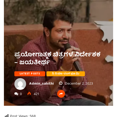
ಪ್ರಯೋಗಾತ್ಮಕ ಚಿತ್ರಗಳ ನಿರ್ದೇಶಕ
– ಜಯತೀರ್ಥ
LATEST POSTS
ಸಿನಿಮಾ-ರಂಗಭೂಮಿ
Admin_sahithi
December 2, 2023
0
421
Post Views:
568