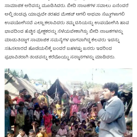
ಸಾಮಾಜಿಕ ಅರಿವನ್ನು ಮೂಡಿಸಿದರು. ಬೀದಿ ನಾಟಕಗಳ ಸವಾಲು ಏನೆಂದರೆ
ಅಲ್ಲಿ ತಂಡವು ಯಾವುದೇ ತರಹದ ಮೇಕಪ್ ಆಗಲಿ ಅಥವಾ ಸೆಟ್ಟುಗಳಾಗಲಿ
ಉಪಯೋಗಿಸದೆ ಎಲ್ಲಾ ಕಲಾವಿದರು ತಮ್ಮ ದನಿಯನ್ನು ಉಪಯೋಗಿಸಿ ಹಾವ
ಭಾವದಿಂದ ಹೆಚ್ಚಿನ ಪ್ರೇಕ್ಷಕರನ್ನು ಸೆಳೆಯಬೇಕಾಗಿತ್ತು. ಬೀದಿ ನಾಟಕಗಳನ್ನು
ಮಾಡುತಿದ್ದಾಗ ಸಾಮಾಜಿಕ ಸಮಸ್ಯೆಗಳ ಭಾಗವಾಗಿದ್ದ ಕೆಲವರು ಇದನ್ನು
ಸಹಿಸಲಾರದೆ ಹೊಡೆಯಲಿಕ್ಕೆ ಬಂದರೆ ಬಹಳಷ್ಟು ಜನರು ಇದರಿಂದ
ಪ್ರಭಾವಿತರಾಗಿ ತಂಡವನ್ನು ಕರೆದೊಯ್ದು ಸನ್ಮಾನಗಳನ್ನು ಮಾಡಿದರು.