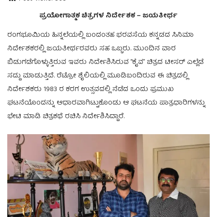
ಪ್ರಯೋಗಾತ್ಮಕ ಚಿತ್ರಗಳ ನಿರ್ದೇಶಕ – ಜಯತೀರ್ಥ
ರಂಗಭೂಮಿಯ ಹಿನ್ನಲೆಯಲ್ಲಿ ಬಂದಂತಹ ಭರವಸೆಯ ಕನ್ನಡದ ಸಿನಿಮಾ
ನಿರ್ದೇಶಕರಲ್ಲಿ ಜಯತೀರ್ಥರವರು ಸಹ ಒಬ್ಬರು. ಮುಂದಿನ ವಾರ
ಬಿಡುಗಡೆಗೊಳ್ಳುತ್ತಿರುವ ಇವರು ನಿರ್ದೇಶಿಸಿರುವ “ಕೈವ” ಚಿತ್ರದ ಟೀಸರ್ ಎಲ್ಲೆಡೆ
ಸದ್ದು ಮಾಡುತ್ತಿದೆ. ರೆಟ್ರೋ ಶೈಲಿಯಲ್ಲಿ ಮೂಡಿಬಂದಿರುವ ಈ ಚಿತ್ರದಲ್ಲಿ
ನಿರ್ದೇಶಕರು 1983 ರ ಕರಗ ಉತ್ಸವದಲ್ಲಿ ನೆಡೆದ ಒಂದು ಪ್ರಮುಖ
ಘಟನೆಯೊಂದನ್ನು ಆಧಾರವಾಗಿಟ್ಟುಕೊಂಡು ಆ ಘಟನೆಯ ಪಾತ್ರಧಾರಿಗಳನ್ನು
ಭೇಟಿ ಮಾಡಿ ಚಿತ್ರಕಥೆ ರಚಿಸಿ ನಿರ್ದೇಶಿಸಿದ್ದಾರೆ.