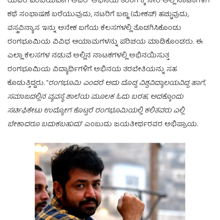
ಯವರ ಪರಿಚಯವಾಗಿ ಅವರ “ಅಭಿನಯ ತರಂಗ”ಕ್ಕೆ ಸೇರಿ ಅಲ್ಲಿ ನಾಟಕಗಳಿಗೆ
ಕಥೆ ಸಂಭಾಷಣೆ ಬರೆಯುವುದು, ನಟರಿಗೆ ಬಣ್ಣ (ಮೇಕಪ್) ಹಚ್ಚುವುದು,
ವಸ್ತ್ರವಿನ್ಯಾಸ ಇನ್ನು ಅನೇಕ ಬಗೆಯ ಕೆಲಸಗಳಲ್ಲಿ ತೊಡಗಿಸಿಕೊಂಡು
ರಂಗಭೂಮಿಯ ವಿವಿಧ ಆಯಾಮಗಳನ್ನು ಪರಿಚಯ ಮಾಡಿಕೊಂಡರು. ಈ
ಎಲ್ಲಾ ಕೆಲಸಗಳ ನಡುವೆ ಅಲ್ಲಿನ ನಾಟಕಗಳಲ್ಲಿ ಅಭಿನಯಿಸುತ್ತ
ರಂಗಭೂಮಿಯ ವಿದ್ಯಾರ್ಥಿಗಳಿಗೆ ಅಭಿನಯ ತರಬೇತಿಯನ್ನು ಸಹ
ಕೊಡುತ್ತಿದ್ದರು. “
ರಂಗಭೂಮಿ ಎಂದರೆ ಅದು ದೊಡ್ಡ ವಿಶ್ವವಿದ್ಯಾಲಯವಿದ್ದ ಹಾಗೆ,
ಸಮಾಜದಲ್ಲಿನ ವ್ಯವಸ್ಥೆ ಶಾಲೆಯ ಮೂಲಕ ಓದು ಬರಹ, ಅದಕ್ಕೊಂದು
ಸರ್ಟಿಫಿಕೇಟು ಉದ್ಯೋಗ ಕೊಟ್ಟರೆ ರಂಗಭೂಮಿಯಲ್ಲಿ ಕಲಿತವರು ಎಲ್ಲಿ
ಬೇಕಾದರೂ ಬದುಕಬಹುದು
” ಎಂಬುದು ಜಯತೀರ್ಥರವರ ಅಭಿಪ್ರಾಯ.