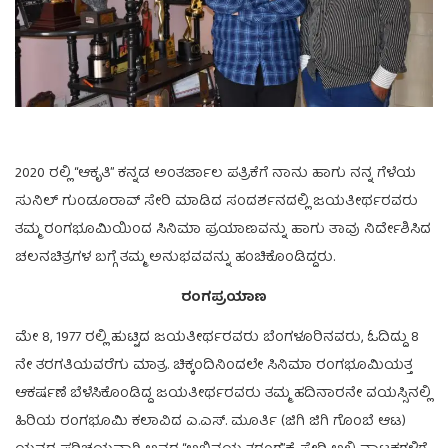
2020 ರಲ್ಲಿ “ಆಕೃತಿ” ಕನ್ನಡ ಅಂತರ್ಜಾಲ ಪತ್ರಿಕೆಗೆ ನಾನು ಹಾಗು ನನ್ನ ಗೆಳೆಯ
ಸುನಿಲ್ ಗುಂಡೂರಾವ್ ಸೇರಿ ಮಾಡಿದ ಸಂದರ್ಶನದಲ್ಲಿ ಜಯತೀರ್ಥರವರು
ತಮ್ಮ ರಂಗಭೂಮಿಯಿಂದ ಸಿನಿಮಾ ಪ್ರಯಾಣವನ್ನು ಹಾಗು ತಾವು ನಿರ್ದೇಶಿಸಿದ
ಚಲನಚಿತ್ರಗಳ ಬಗ್ಗೆ ತಮ್ಮ ಅನುಭವವನ್ನು ಹಂಚಿಕೊಂಡಿದ್ದರು.
ರಂಗಪ್ರಯಾಣ
ಮೇ 8, 1977 ರಲ್ಲಿ ಹುಟ್ಟಿದ ಜಯತೀರ್ಥರವರು ಬೆಂಗಳೂರಿನವರು, ಓದಿದ್ದು 8
ನೇ ತರಗತಿಯವರೆಗು ಮಾತ್ರ. ಚಿಕ್ಕಂದಿನಿಂದಲೇ ಸಿನಿಮಾ ರಂಗಭೂಮಿಯತ್ತ
ಆಕರ್ಷಣೆ ಬೆಳೆಸಿಕೊಂಡಿದ್ದ ಜಯತೀರ್ಥರವರು ತಮ್ಮ ಹದಿನಾರನೇ ವಯಸ್ಸಿನಲ್ಲಿ
ಹಿರಿಯ ರಂಗಭೂಮಿ ಕಲಾವಿದ ಎ.ಎಸ್. ಮೂರ್ತಿ (ಜಿಗಿ ಜಿಗಿ ಗೊಂಬೆ ಆಟ)