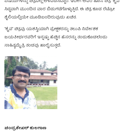
ವಿಷಯಗಳನ್ನು ಚಿತ್ರದಲ್ಲಿ ಅಳವಡಿಸಿದ್ದಾರೆ. ಇದೀಗ ಅವರ ಹೊಸ ಚಿತ್ರ “ಕೈವ”
ಸಿದ್ದವಾಗಿ ಮುಂದಿನ ವಾರ ಬಿಡುಗಡೆಗೊಳ್ಳುತ್ತಿದೆ. ಈ ಚಿತ್ರ ಕೂಡ ರೆಟ್ರೋ
ಶೈಲಿಯಲ್ಲಿಯೇ ಮೂಡಿಬಂದಿರುವುದು ಖಚಿತ.
“ಕೈವ” ಚಿತ್ರವು ಯಶಸ್ವಿಯಾಗಿ ಪ್ರೇಕ್ಷಕರನ್ನು ತಲುಪಿ ನಿರ್ದೇಶಕ
ಜಯತೀರ್ಥರವರಿಗೆ ಇನ್ನಷ್ಟು ಹೆಚ್ಚಿನ ಹೆಸರನ್ನು ತಂದುಕೊಡಲೆಂದು
ಸಾಹಿತ್ಯಮೈತ್ರಿ ತಂಡವು ಹಾರೈಸುತ್ತದೆ.
ಚಂದ್ರಶೇಖರ್ ಕುಲಗಾಣ