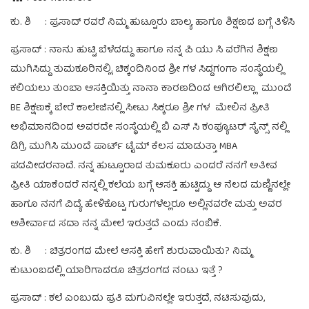
ಕು. ಶಿ : ಪ್ರಸಾದ್ ರವರೆ ನಿಮ್ಮ ಹುಟ್ಟೂರು ಬಾಲ್ಯ ಹಾಗೂ ಶಿಕ್ಷಣದ ಬಗ್ಗೆ ತಿಳಿಸಿ
ಪ್ರಸಾದ್ : ನಾನು ಹುಟ್ಟಿ ಬೆಳೆದದ್ದು ಹಾಗೂ ನನ್ನ ಪಿ ಯು ಸಿ ವರೆಗಿನ ಶಿಕ್ಷಣ
ಮುಗಿಸಿದ್ದು ತುಮಕೂರಿನಲ್ಲಿ. ಚಿಕ್ಕಂದಿನಿಂದ ಶ್ರೀ ಗಳ ಸಿದ್ದಗಂಗಾ ಸಂಸ್ಥೆಯಲ್ಲಿ
ಕಲಿಯಲು ತುಂಬಾ ಆಸಕ್ತಿಯಿತ್ತು ನಾನಾ ಕಾರಣದಿಂದ ಆಗಿರಲಿಲ್ಲಾ ಮುಂದೆ
BE ಶಿಕ್ಷಣಕ್ಕೆ ಬೇರೆ ಕಾಲೇಜಿನಲ್ಲಿ ಸೀಟು ಸಿಕ್ಕರೂ ಶ್ರೀ ಗಳ ಮೇಲಿನ ಪ್ರೀತಿ
ಅಭಿಮಾನದಿಂದ ಅವರದೇ ಸಂಸ್ಥೆಯಲ್ಲಿ ಬಿ ಎಸ್ ಸಿ ಕಂಪ್ಯೂಟರ್ ಸೈನ್ಸ್ ನಲ್ಲಿ
ಡಿಗ್ರಿ ಮುಗಿಸಿ ಮುಂದೆ ಪಾರ್ಟ್ ಟೈಮ್ ಕೆಲಸ ಮಾಡುತ್ತಾ MBA
ಪದವೀದರನಾದೆ. ನನ್ನ ಹುಟ್ಟೂರಾದ ತುಮಕೂರು ಎಂದರೆ ನನಗೆ ಅತೀವ
ಪ್ರೀತಿ ಯಾಕೆಂದರೆ ನನ್ನಲ್ಲಿ ಕಲೆಯ ಬಗ್ಗೆ ಆಸಕ್ತಿ ಹುಟ್ಟಿದ್ದು ಆ ನೆಲದ ಮಣ್ಣಿನಲ್ಲೇ
ಹಾಗೂ ನನಗೆ ವಿದ್ಯೆ ಹೇಳಿಕೊಟ್ಟ ಗುರುಗಳೆಲ್ಲರೂ ಅಲ್ಲಿನವರೇ ಮತ್ತು ಅವರ
ಆಶೀರ್ವಾದ ಸದಾ ನನ್ನ ಮೇಲೆ ಇರುತ್ತದೆ ಎಂದು ನಂಬಿಕೆ.
ಕು. ಶಿ : ಚಿತ್ರರಂಗದ ಮೇಲೆ ಆಸಕ್ತಿ ಹೇಗೆ ಶುರುವಾಯಿತು? ನಿಮ್ಮ
ಕುಟುಂಬದಲ್ಲಿ ಯಾರಿಗಾದರೂ ಚಿತ್ರರಂಗದ ನಂಟು ಇತ್ತೆ ?
ಪ್ರಸಾದ್ : ಕಲೆ ಎಂಬುದು ಪ್ರತಿ ಮಗುವಿನಲ್ಲೇ ಇರುತ್ತದೆ, ನಟಿಸುವುದು,