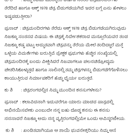
ಕು ಶಿ : ಹೆಚ್ಚು ಕಡಿಮೆ ಮುಕ್ಕಾಲು ವರ್ಷದ ನಂತರ ಚಿತ್ರಮಂದಿರಗಳು
ತೆರೆದಿದೆ ಹಾಗೂ ಆಕ್ಟ್ 1978 ಚಿತ್ರ ಬಿಡುಗಡೆಯಗಿದೆ ಇದರ ಬಗ್ಗೆ ಏನು ಹೇಳಲು
ಇಷ್ಟಪಡುತ್ತೀರಾ?
ಪ್ರಸಾದ್ : ಚಿತ್ರಮಂದಿರಗಳು ತೆರೆದು ಆಕ್ಟ್ 1978 ಚಿತ್ರ ಬಿಡುಗಡೆಯಗಿರುವುದು
ನಿಜಕ್ಕೂ ಸಂತಸದ ವಿಷಯ. ಈ ಚಿತ್ರಕ್ಕೆ ನಿರ್ದೇಶಕರಾದ ಮನ್ಸೂರೆಯವರ ತಂಡ
ನಿಜಕ್ಕೂ ಕಷ್ಟ ಪಟ್ಟು ಅದ್ಭುತವಾಗಿ ಚಿತ್ರವನ್ನು ತೆರೆಯ ಮೇಲೆ ತಂದಿದ್ದಾರೆ ಮತ್ತೆ
ಒಳ್ಳೆಯ ವಿಮರ್ಶೆಗಳು ಬರುತ್ತಿವೆ. ಪ್ರೇಕ್ಷಕ ಪ್ರಭುಗಳು ಹೆಚ್ಚಿನ ಸಂಖ್ಯೆಯಲ್ಲಿ
ಚಿತ್ರಮಂದಿರಕ್ಕೆ ಬಂದು ವೀಕ್ಷಿಸಿದರೆ ನಿಜವಾಗಲೂ ಚಲನಚಿತ್ರೋದ್ಯಮ
ಚೇತರಿಸಿಕೊಳ್ಳುತ್ತದೆ ಹಾಗೂ ಸಾಲಿನಲ್ಲಿ ತಮ್ಮ ಚಿತ್ರಗಳನ್ನು ಬಿಡುಗಡೆಗೆಗೊಳಿಸಲು
ಕಾಯುತ್ತಿರುವ ನಿರ್ಮಾಪಕರಿಗೆ ಹೆಚ್ಚು ಧೈರ್ಯ ಬರುತ್ತದೆ.
ಕು ಶಿ : ಚಿತ್ರರಂಗದಲ್ಲಿನ ನಿಮ್ಮ ಮುಂದಿನ ಕನಸುಗಳೇನು?
ಪ್ರಸಾದ್ : ಕಲಾವಿದನಾಗಿ ಇದುವರೆಗೂ ಯಾರು ಮಾಡದ ಪಾತ್ರದಲ್ಲಿ
ಅಭಿನಯಿಸಬೇಕು ಎಂಬುದೇ ನನ್ನ ಬಹು ದೊಡ್ಡ ಕನಸು ಈ ಕನಸು
ನನಸಾದರೆ ನಿಜಕ್ಕೂ ಅದು ನನ್ನ ವೃತ್ತಿರಂಗದಲ್ಲಿಯೇ ಒಂದು ಅವಿಸ್ಮರಣೀಯ.
ಕು ಶಿ : ಖಂಡಿತವಾಗಿಯೂ ಆ ತಾಯಿ ಭುವನೇಶ್ವರಿಯು ನಿಮ್ಮ ಆಸೆ