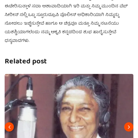
ಈಡೇರಿಸುತ್ತಾಳೆ ಸದಾ ಆಶಾವಾದಿಯಾಗಿ ಇರಿ ಮತ್ತು ನಿಮ್ಮ ಮುಂದಿನ ವೆಬ್
ಸೀರೀಸ್ ನಲ್ಲಿ ಒಬ್ಬ ಸ್ಫೂರುದ್ರೂಪಿ ಪೊಲೀಸ್ ಅಧಿಕಾರಿಯಾಗಿ ನಿಮ್ಮನ್ನು
ನೋಡಲು ಇಚ್ಛೆಸುತ್ತೇವೆ ಹಾಗೂ ಆ ಚಿತ್ರವೂ ಮತ್ತೂ ನಿಮ್ಮ ನಟನೆಯು
ಯಶಶ್ವಿಯಾಗಲೆಂದು ನಮ್ಮ ಆಕೃತಿ ಕನ್ನಡದಿಂದ ಶುಭ ಹಾರೈಸುತ್ತೇವೆ
ಧನ್ಯವಾದಗಳು.
Related post