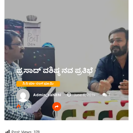
ಪ್ರಸಾದ್ ವಶಿಷ್ಠ ನವ ಪ್ರತಿಭೆ
ಸಿನಿಮಾ-ರಂಗಭೂಮಿ
Admin_sahithi
June 6, 2019
1
1738
Post Views:
378