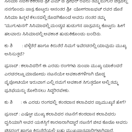
ಸಿನಿಮಾ ನಿರ್ದೇಶಕರಾದ ಶ್ರೀ ಎಮ್ ಡಿ ಶ್ರೀಧರ್ ರವರು ತಮ್ಮ ಬುಗುರಿ ಚಿತ್ರದಲ್ಲಿ
ನನಗೊಂದು ಪಾತ್ರ ಕೊಟ್ಟರು ಆನಂತರ ಶ್ರೀ ಯೋಗರಾಜಭಟ್ ರವರ ಜೊತೆ
ಸಿನಿಮಾ ಹಿನ್ನಲೆ ಕೆಲಸದಲ್ಲಿ ತೊಡಗಿಕೊಂಡೆ ಅವರು ನಂತರ ತಮ್ಮ
“ಮುಗುಳುನಗೆ” ಸಿನಿಮಾದಲ್ಲಿ ಮಂಡ್ಯದ ಹುಡುಗನ ಪಾತ್ರವನ್ನು ಕೊಟ್ಟರು. ಹೀಗೆ
ಹಲವಾರು ಸಿನಿಮಾದಲ್ಲಿ ಅವಕಾಶ ಹುಡುಕಿಕೊಂಡು ಬಂದಿತು.
ಕು ಶಿ : ಬೆಳ್ಳಿತೆರೆ ಹಾಗೂ ಕಿರುತೆರೆ ನಿಮಗೆ ಇವೆರಡರಲ್ಲಿ ಯಾವುದು ಮುಖ್ಯ
ಅನಿಸುತ್ತದೆ?
ಪ್ರಸಾದ್ : ಕಲಾವಿದರಿಗೆ ಈ ಎರಡು ರಂಗಗಳು ತುಂಬಾ ಮುಖ್ಯ ಯಾಕೆಂದರೆ
ಎರಡರಲ್ಲೂ ಮಾಡೋದು ನಟನೆಯೇ ಅವಕಾಶಗಳಿಗಾಗಿ ದೊಡ್ಡ
ಪೈಪೋಟಿಯೇ ಇರುವಾಗ ಎಲ್ಲಿ ನಮಗೆ ಅವಕಾಶ ಸಿಗುತ್ತದೋ ಅಲ್ಲಿ ತಮ್ಮ
ಪ್ರತಿಭೆಯನ್ನು ತೋರಿಸಲು ಸಿದ್ದರಿರಬೇಕು.
ಕು ಶಿ : ಈ ಎರಡು ರಂಗದಲ್ಲಿ ಕಂಠದಾನ ಕಲಾವಿದರ ಪ್ರಾಮುಖ್ಯತೆ ಹೇಗೆ?
ಪ್ರಸಾದ್ : ಎಷ್ಟೋ ಮುಖ್ಯ ಕಲಾವಿದರ ನಟನೆಗೆ ಕಂಠದಾನ ಕಲಾವಿದರು
ಧ್ವನಿಯಾಗಿ ಅವರ ಯಶಸ್ಸಿಗೆ ಕಾರಣರಾಗಿದ್ದಾರೆ ನಟನೆಗೆ ಜೀವ ಕೊಡೊ ಅವರು
ಚಿತ್ರರಂಗ ಹಾಗೂ ಕಿರುತೆರೆಯಲ್ಲಿ ಬಹು ಮುಖ್ಯಪಾತ್ರದಾರಿಗಳಾಗಿದ್ದಾರೆ.