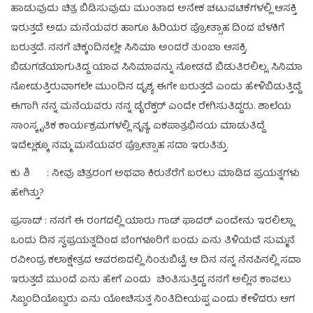
ಹಾಡುವುದು ಚಿತ್ರ ಬಿಡಿಸುವುದು ಮುಂತಾದ ಅನೇಕ ಚಟುವಟಿಕೆಗಳಲ್ಲಿ ಆಸಕ್ತಿ
ಇರುತ್ತದೆ ಅದು ಮನೆಯವರ ಹಾಗೂ ಹಿರಿಯರ ಪ್ರೋತ್ಸಾಹ ದಿಂದ ಬೆಳಕಿಗೆ
ಬರುತ್ತದೆ. ನನಗೆ ಚಿಕ್ಕಂದಿನಲ್ಲೇ ಸಿನಿಮಾ ಅಂದರೆ ತುಂಬಾ ಆಸಕ್ತಿ,
ಬಿಡುಗಡೆಯಾಗುತಿದ್ದ ಯಾವ ಸಿನಿಮಾವನ್ನು ನೋಡದೆ ಬಿಡುತಿರಲಿಲ್ಲ. ಸಿನಿಮಾ
ನೋಡುತ್ತಿರುವಾಗಲೇ ಮುಂದಿನ ದೃಶ್ಯ ಈಗೇ ಬರುತ್ತದೆ ಎಂದು ಹೇಳಿಬಿಡುತ್ತಿದ್ದೆ
ಈಗಾಗಿ ನನ್ನ ಮನೆಯವರು ನನ್ನ ಡೈರೆಕ್ಟರ್ ಎಂದೇ ರೇಗಿಸುತಿದ್ದರು. ಶಾಲೆಯ
ಸಾಂಸ್ಕೃತಿಕ ಕಾರ್ಯಕ್ರಮಗಳಲ್ಲಿ ನೃತ್ಯ, ಏಕಪಾತ್ರಭಿನಯ ಮಾಡುತಿದ್ದೆ
ಇದೆಲ್ಲಕ್ಕೂ ನಮ್ಮ ಮನೆಯವರ ಪ್ರೋತ್ಸಾಹ ಸದಾ ಇರುತಿತ್ತು.
ಕು ಶಿ : ನೀವು ಚಿತ್ರರಂಗ ಅಥವಾ ಕಿರುತೆರೆಗೆ ಬರಲು ಮಾಡಿದ ಪ್ರಯತ್ನಗಳು
ಹೇಗಿತ್ತು?
ಪ್ರಸಾದ್ : ನನಗೆ ಈ ರಂಗದಲ್ಲಿ ಯಾರು ಗಾಡ್ ಫಾದರ್ ಎಂದೇನು ಇರಲಿಲ್ಲಾ
ಒಂದು ದಿನ ಸ್ವಪ್ರಯತ್ನದಿಂದ ಬೆಂಗಳೂರಿಗೆ ಬಂದು ಏನು ತಿಳಿಯದೆ ಸುಮ್ಮನೆ
ರವೀಂದ್ರ ಕಲಾಕ್ಷೇತ್ರದ ಆವರಣದಲ್ಲಿ ನಿಂತುಬಿಟ್ಟೆ. ಆ ದಿನ ನನ್ನ ನೆನಪಿನಲ್ಲಿ ಸದಾ
ಇರುತ್ತದೆ ಮುಂದೆ ಏನು ಹೇಗೆ ಎಂದು ಚಿಂತಿಸುತ್ತಿದ್ದ ನನಗೆ ಅಲ್ಲಿನ ಕಾವಲು
ಸಿಬ್ಬಂದಿಯೊಬ್ಬರು ಏನು ಯೋಚಿಸುತ್ತ ನಿಂತಿದೀಯಪ್ಪ ಎಂದು ಕೇಳಿದರು ಆಗ