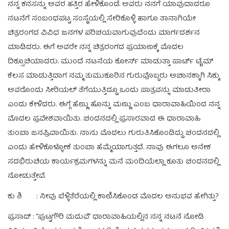
ನನ್ನ ಕನಸನ್ನು ಅವರ ಹತ್ತಿರ ಹೇಳಿಕೊಂಡೆ. ಅವರು ನನಗೆ ಯಾವುದಾದರೂ
ನಟನೆಗೆ ಸಂಬಂಧಪಟ್ಟ ಸಂಸ್ಥೆಯಲ್ಲಿ ಸೇರಿಕೊಳ್ಳಿ ಹಾಗೂ ತಾನಾಗಿಯೇ
ಚಿತ್ರರಂಗದ ವಿವಿಧ ಜನಗಳ ಪರಿಚಯವಾಗುವುದೆಂದು ಮಾರ್ಗದರ್ಶನ
ಮಾಡಿದರು. ಈಗೆ ಅವರೇ ನನ್ನ ಚಿತ್ರರಂಗದ ಪ್ರಯಾಣಕ್ಕೆ ಮೊದಲ
ದಿಕ್ಸೂಚಿಯಾದರು. ಮುಂದೆ ನಟನೆಯ ಕೋರ್ಸ್ ಮಾಡುತ್ತಾ ಪಾರ್ಟ್ ಟೈಮ್
ಕೆಲಸ ಮಾಡುತ್ತಿದಾಗ ನಮ್ಮ ತುಮುಕೂರಿನ ಗುರುವೊಬ್ಬರು ಅಚಾನಕ್ಕಾಗಿ ಸಿಕ್ಕು
ಅವರೊಂದು ಸೀರಿಯಲ್ ತೆಗೆಯುತ್ತಿದ್ದೂ ಒಂದು ಪಾತ್ರವನ್ನು ಮಾಡುತೀರಾ
ಎಂದು ಕೇಳಿದರು. ಈಗ್ಗೆ ಹೆಣ್ಣು ಹೊನ್ನು ಮಣ್ಣು ಎಂಬ ಧಾರಾವಾಹಿಯಿಂದ ನನ್ನ
ಮೊದಲ ಪ್ರವೇಶವಾಯಿತು. ಚಂದನದಲ್ಲಿ ಪ್ರಸಾರವಾದ ಈ ಧಾರಾವಾಹಿ
ತುಂಬಾ ಜನಪ್ರಿವಾಯಿತು. ನಾನು ಮೊದಲು ಗುರುತಿಸಿಕೊಂಡಿದ್ದು ಚಂದನದಲ್ಲಿ
ಎಂದು ಹೇಳಿಕೊಳ್ಳೋಕೆ ತುಂಬಾ ಹೆಮ್ಮೆಯಾಗುತ್ತದೆ. ನಾವು ಈಗಲೂ ಅನೇಕ
ಸದಭಿರುಚಿಯ ಕಾರ್ಯಕ್ರಮಗಳನ್ನು ಮನೆ ಮಂದಿಯೆಲ್ಲಾ ಕೂತು ಚಂದನದಲ್ಲಿ
ನೋಡುತ್ತೇವೆ.
ಕು ಶಿ : ನೀವು ಬೆಳ್ಳಿತೆರೆಯಲ್ಲಿ ಕಾಣಿಸಿಕೊಂಡ ಮೊದಲ ಅನುಭವ ಹೇಗಿತ್ತು?
ಪ್ರಸಾದ್ : “ಪುಟ್ಟಗೌರಿ ಮದುವೆ” ಧಾರಾವಾಹಿಯಲ್ಲಿನ ನನ್ನ ನಟನೆ ನೋಡಿ