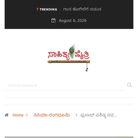
ಗಾನ ಕೋಗಿಲೆಗೆ ನಮನ
ಮನಸಿನ ಸವಿಭಾವ
TRENDING
August 6, 2026
Home
ಸಿನಿಮಾ-ರಂಗಭೂಮಿ
ಪ್ರಸಾದ್ ವಶಿಷ್ಠ ನವ…