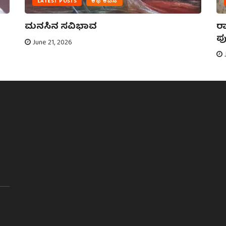
LATEST POSTS
ಕಥೆ ಕವನ
ಮನಸಿನ ಸವಿಭಾವ
ರಾ
ಪು
June 21, 2026
J