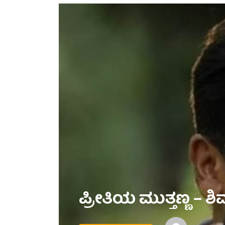
ಪ್ರೀತಿಯ ಮುತ್ತಣ್ಣ – ಶಿವ