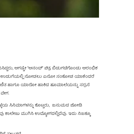
ಿಸಿದ್ದರು, ಆಗಷ್ಟೇ “ಆನಂದ್” ಚಿತ್ರ ಬಿಡುಗಡೆಗೊಂಡು ಆರಂಭಿಕ
 ಅವರನ್ನು ಆ ಉಡುಗೆಯಲ್ಲಿ ನೋಡಲು ಏನೋ ಸಂಕೋಚ ಯಾಕೆಂದರೆ
ಎಂದು ಕುಣಿತ ಹಾಗೂ ಯಾರೋ ಹಾಕಿದ ಹೂಮಾಲೆಯನ್ನು ಸರ್ರನೆ
 ವೇಗ.
 ಒಳ್ಳೆಯ ಸಿನಿಮಾಗಳನ್ನು ಕೊಟ್ಟರು, ಜನುಮದ ಜೋಡಿ
ು ಕಾಲೇಜು ಮುಗಿಸಿ ಉದ್ಯೋಗದಲ್ಲಿದೆವು. ಇದು ನಿಜಕ್ಕೂ