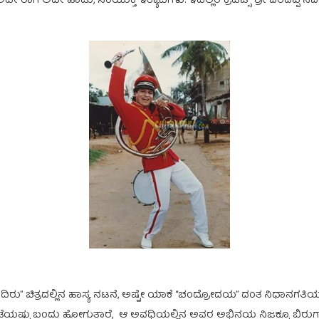
 ರಾಗ ಅದೇ ಹಾಡು, ಸಂಯುಕ್ತ ಇತ್ಯಾದಿಗಳು. ಇದೆಲ್ಲರ ಕ್ರೆಡಿಟ್ಸ್ ಶ್ರೀ ವರದಪ್ಪ ನವರಿಗೆ
ದಿರು” ಚಿತ್ರದಲ್ಲಿನ ಹಾಸ್ಯ ನಟನೆ, ಅಷ್ಟೇ ಯಾಕೆ “ಚಂದ್ರೋದಯ” ದಂತ ನಿಧಾನಗತಿಯ ಸಿ
ಂಟೆಯಷ್ಟು ಬಂದು ಹೋಗುತ್ತಾರೆ, ಆ ಅವಧಿಯಲ್ಲಿನ ಅವರ ಅಭಿನಯ ನಿಜಕ್ಕೂ ಬಿರು