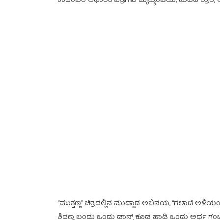
ಕಾದಂಬರಿ ಆಧಾರಿತ ಚಿತ್ರಗಳು ಮೃತ್ಯುಂಜಯ, ಮಿಡಿದ ಶ್ರುತಿ, ಅದೇ
“ಮುತ್ತಣ್ಣ” ಚಿತ್ರದಲ್ಲಿನ ಮುದ್ದಾದ ಅಭಿನಯ, “ಗಲಾಟೆ ಅಳಿಯಂ
ಶಿವಣ್ಣ ಬಂದು ಒಂದು ಡಾನ್ಸ್ ಕೂಡ ಹಾಡಿ ಒಂದು ಅರ್ಧ ಗ