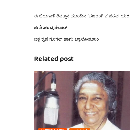
ಈ ಬಿರುಗಾಳಿ ಶಿವಣ್ಣನ ಮುಂದಿನ “ಭಜರಂಗಿ 2” ಚಿತ್ರವು ಯಶಸ
ಕು
ಶಿ
ಚಂದ್ರಶೇಖರ್
ಚಿತ್ರ ಕೃಪೆ ಗೂಗಲ್ ಹಾಗು ಚಿತ್ರಲೋಕ.ಕಾಂ
Related post