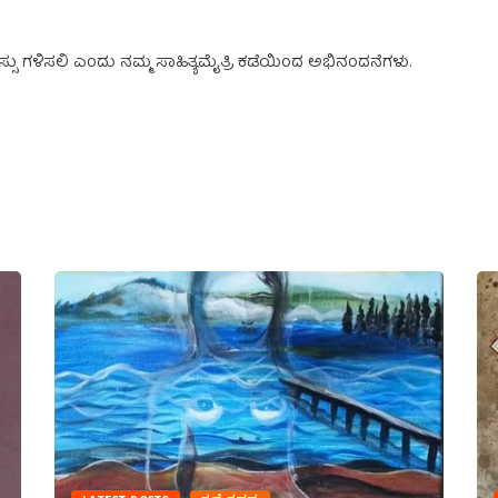
್ಸು ಗಳಿಸಲಿ ಎಂದು ನಮ್ಮ ಸಾಹಿತ್ಯಮೈತ್ರಿ ಕಡೆಯಿಂದ ಅಭಿನಂದನೆಗಳು.