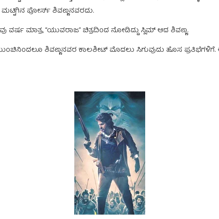
ಆ ಮಟ್ಟಿಗಿನ ಫೋರ್ಸ್ ಶಿವಣ್ಣನವರದು.
ವರ್ಷ ಮಾತ್ರ, “ಯುವರಾಜ” ಚಿತ್ರದಿಂದ ನೋಡಿದ್ದು ಸ್ಲಿಮ್ ಆದ ಶಿವಣ್ಣ.
. ಮುಂಚಿನಿಂದಲೂ ಶಿವಣ್ಣನವರ ಕಾಲಶೀಟ್ ಮೊದಲು ಸಿಗುವುದು ಹೊಸ ಪ್ರತಿಭೆಗಳಿಗೆ.