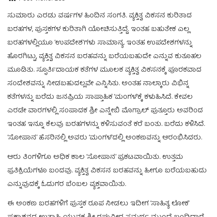
ಸುಮಾರು ಎರಡು ವರ್ಷಗಳ ಹಿಂದಿನ ಸಂಗತಿ. ವ್ಯಕ್ತಿತ್ವ ವಿಕಸನ ಕುರಿತಾದ
ಬರಹಗಳ, ಪುಸ್ತಕಗಳ ಕುರಿತಾಗಿ ಯೋಚಿಸುತ್ತಿದ್ದೆ. ಇಂತಹ ಬಹುತೇಕ ಎಲ್ಲ
ಬರಹಗಳಲ್ಲಿಯೂ ‘ಉಪದೇಶ’ಗಳು ಸಾಮಾನ್ಯ. ಇಂತಹ ಉಪದೇಶಗಳನ್ನು
ಹೊರಗಿಟ್ಟು, ವ್ಯಕ್ತಿತ್ವ ವಿಕಸನ ಬರಹವನ್ನು ಬರೆಯಬಹುದೇ ಎನ್ನುವ ಕುತೂಹಲ
ಮೂಡಿತು. ಸ್ಫೂರ್ತಿದಾಯಕ ಕತೆಗಳ ಮೂಲಕ ವ್ಯಕ್ತಿತ್ವ ವಿಕಸನಕ್ಕೆ ಪೂರಕವಾದ
ಸಂದೇಶವನ್ನು ನೀಡಬಹುದಲ್ಲವೇ ಎನ್ನಿಸಿತು. ಅಂತಹ ನಾಲ್ಕಾರು ವಿಭಿನ್ನ
ಕತೆಗಳನ್ನು ಬರೆದು ಜನಪ್ರಿಯ ಸಾಪ್ತಾಹಿಕ ‘ಮಂಗಳ’ಕ್ಕೆ ಕಳುಹಿಸಿದೆ. ಕೇವಲ
ಎರಡೇ ವಾರಗಳಲ್ಲಿ ಸಂಪಾದಕ ಶ್ರೀ ಎನ್ನೇಬಿ ಮೊಗ್ರಾಲ್ ಪುತ್ತೂರು ಅವರಿಂದ
ಇಂತಹ ಇನ್ನೂ ಕೆಲವು ಬರಹಗಳನ್ನು ಕಳಿಸುವಂತೆ ಕರೆ ಬಂತು. ಬರೆದು ಕಳಿಸಿದೆ.
‘ಸೋಪಾನ’ ಹೆಸರಿನಲ್ಲಿ ಅವರು ‘ಮಂಗಳ’ದಲ್ಲಿ ಅಂಕಣವನ್ನು ಆರಂಭಿಸಿದರು.
ಆರು ತಿಂಗಳಿಗೂ ಅಧಿಕ ಕಾಲ ‘ಸೋಪಾನ’ ಪ್ರಕಟವಾಯಿತು. ಉತ್ತಮ
ಪ್ರತಿಕ್ರಿಯೆಗಳೂ ಬಂದವು. ವ್ಯಕ್ತಿತ್ವ ವಿಕಸನ ಬರಹವನ್ನು ಹೀಗೂ ಬರೆಯಬಹುದು
ಎನ್ನುವುದಕ್ಕೆ ಓದುಗರ ಬೆಂಬಲ ವ್ಯಕ್ತವಾಯಿತು.
ಈ ಅಂಕಣ ಬರಹಗಳಿಗೆ ಪುಸ್ತಕ ರೂಪ ನೀಡಲು ಇದೀಗ ‘ಸಾಹಿತ್ಯ ಲೋಕ’