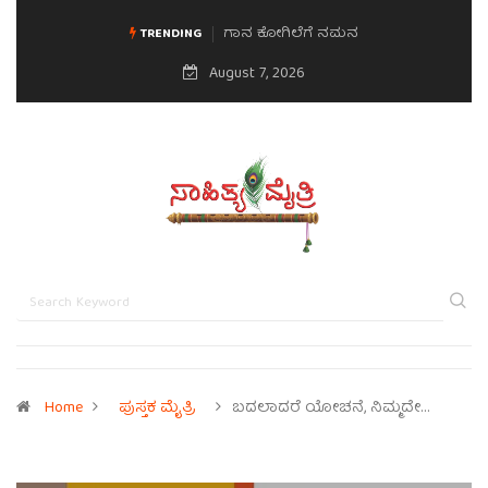
ಗಾನ ಕೋಗಿಲೆಗೆ ನಮನ
TRENDING
August 7, 2026
Home
ಪುಸ್ತಕ ಮೈತ್ರಿ
ಬದಲಾದರೆ ಯೋಚನೆ, ನಿಮ್ಮದೇ…