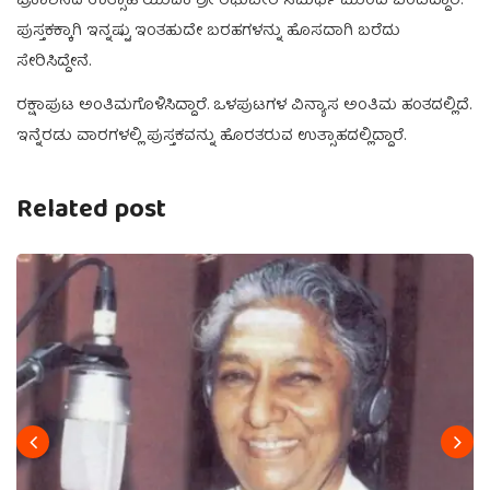
ಪ್ರಕಾಶನದ ಉತ್ಸಾಹಿ ಯುವಕ ಶ್ರೀ ರಘುವೀರ ಸಮರ್ಥ ಮುಂದೆ ಬಂದಿದ್ದಾರೆ.
ಪುಸ್ತಕಕ್ಕಾಗಿ ಇನ್ನಷ್ಟು ಇಂತಹುದೇ ಬರಹಗಳನ್ನು ಹೊಸದಾಗಿ ಬರೆದು
ಸೇರಿಸಿದ್ದೇನೆ.
ರಕ್ಷಾಪುಟ ಅಂತಿಮಗೊಳಿಸಿದ್ದಾರೆ. ಒಳಪುಟಗಳ ವಿನ್ಯಾಸ ಅಂತಿಮ ಹಂತದಲ್ಲಿದೆ.
ಇನ್ನೆರಡು ವಾರಗಳಲ್ಲಿ ಪುಸ್ತಕವನ್ನು ಹೊರತರುವ ಉತ್ಸಾಹದಲ್ಲಿದ್ದಾರೆ.
Related post