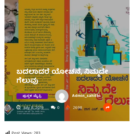
ಬದಲಾದರೆ ಯೋಚನೆ, ನಿಮ್ಮದೇ
ಗೆಲುವು
Admin_sahithi
ಪುಸ್ತಕ ಮೈತ್ರಿ
July 8, 2019
0
2698
Post Views:
283