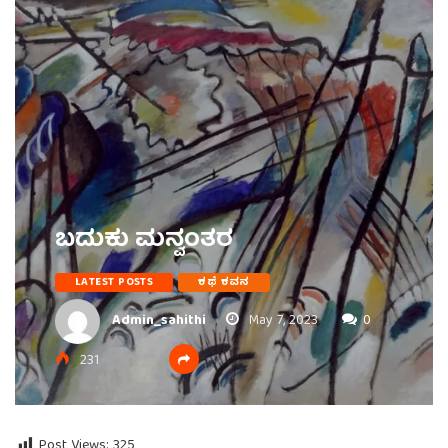
ಬದುಕು ಮನ್ವಂತರ
LATEST POSTS
ಕಥೆ ಕವನ
Admin_sahithi
May 7, 2023
0
231
Post Views:
325