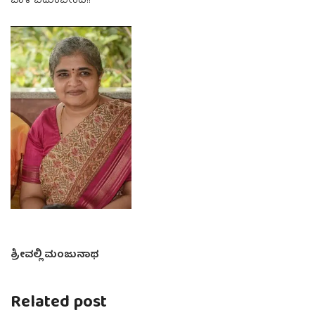
ಬಾಳಿ ಬದುಕಬೇಕಿದೆ!!
ಶ್ರೀವಲ್ಲಿ ಮಂಜುನಾಥ
Related post