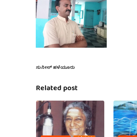
ಸುನೀಲ್ ಹಳೆಯೂರು
Related post