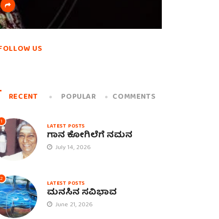
FOLLOW US
RECENT
POPULAR
COMMENTS
1
LATEST POSTS
ಗಾನ ಕೋಗಿಲೆಗೆ ನಮನ
July 14, 2026
2
LATEST POSTS
ಮನಸಿನ ಸವಿಭಾವ
June 21, 2026