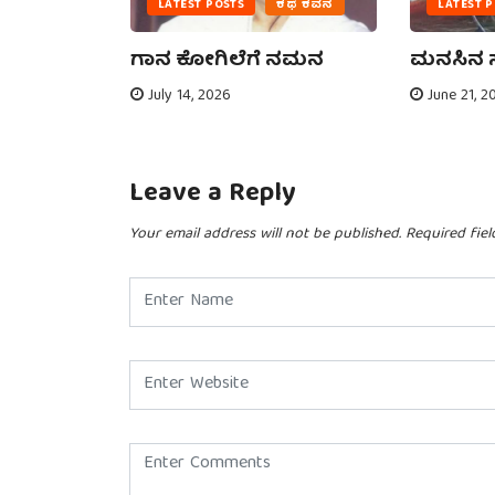
ಪುಸ್ತಕ ಮೈತ್ರಿ
LATEST POSTS
ಕಥೆ ಕವನ
LATEST 
ಪು ಒಂದು
ಗಾನ ಕೋಗಿಲೆಗೆ ನಮನ
ಮನಸಿನ 
ಕ...
July 14, 2026
June 21, 2
Leave a Reply
Your email address will not be published.
Required fie