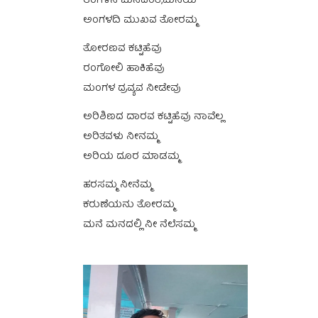
ತಿಂಗಳನ ಮನದಂತೆ,ಮನೆಯ
ಅಂಗಳದಿ ಮುಖವ ತೋರಮ್ಮ
ತೋರಣವ ಕಟ್ಟಿಹೆವು
ರಂಗೋಲಿ ಹಾಕಿಹೆವು
ಮಂಗಳ ದ್ರವ್ಯವ ನೀಡೇವು
ಅರಿಶಿಣದ ದಾರವ ಕಟ್ಟಿಹೆವು ನಾವೆಲ್ಲ
ಅರಿತವಳು ನೀನಮ್ಮ
ಅರಿಯ ದೂರ ಮಾಡಮ್ಮ
ಹರಸಮ್ಮ ನೀನೆಮ್ಮ
ಕರುಣೆಯನು ತೋರಮ್ಮ
ಮನೆ ಮನದಲ್ಲಿ ನೀ ನೆಲೆಸಮ್ಮ