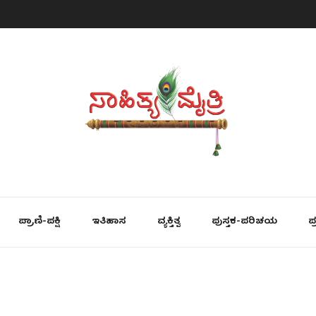
ಪ್ರಾಣಿ-ಪಕ್ಷಿ
ಇತಿಹಾಸ
ವ್ಯಕ್ತಿತ್ವ
ಪುಸ್ತಕ-ಪರಿಚಯ
ಪ