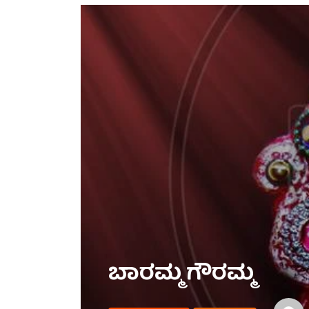
ಬಾರಮ್ಮ ಗೌರಮ್ಮ