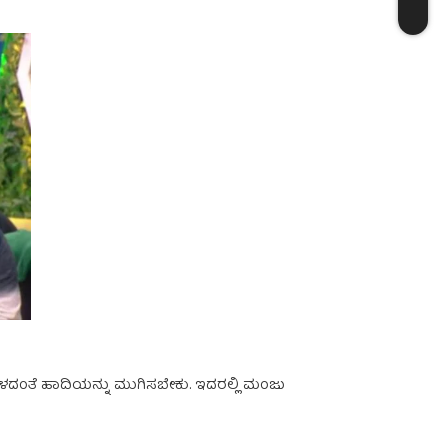
ಳದಂತೆ ಹಾದಿಯನ್ನು ಮುಗಿಸಬೇಕು. ಇದರಲ್ಲಿ ಮಂಜು