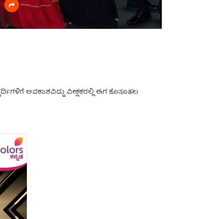
ಪರ್ದಿಗಳಿಗೆ ಅವಕಾಶವಿದ್ದು ವೀಕ್ಷಕರಲ್ಲಿ ಈಗ ಕೊತೂಹಲ