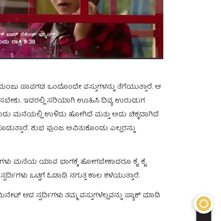
ದ್ದ ಮಂಜು ಪಾವಗಡ ಒಂದೊಂದೇ ವಸ್ತುಗಳನ್ನು ತೆಗೆಯುತ್ತಾರೆ. ಆ
ಬೇಕು. ಇದರಲ್ಲಿ ಸರಿಯಾಗಿ ಊಹಿಸಿ ದಿವ್ಯ ಉರುಡುಗ
ತುವೊಂದು ಮನೆಯಲ್ಲಿ ಉಳಿದು ಹೋಗಿದೆ ಮತ್ತು ಅದು ಚಿಕ್ಕದಾಗಿದೆ
 ಕೊಡುತ್ತಾರೆ. ಶುಭ ಪುಂಜ ಅವಿತುಕೊಂಡು ಎಲ್ಲರನ್ನು
ಪರ್ದಿಗಳು ಮನೆಯ ಯಾವ ಭಾಗಕ್ಕೆ ಹೋಗಬೇಕಾದರೂ ಕೈ ಕೈ
ರ್ದಿಗಳು ಒಟ್ಟಿಗೆ ಓಡಾಡಿ ನಗುತ್ತ ಕಾಲ ಕಳೆಯುತ್ತಾರೆ.
ಟ್ ಆದ ಸ್ಪರ್ದಿಗಳು ತಮ್ಮ ವಸ್ತುಗಳೆಲ್ಲವನ್ನು ಪ್ಯಾಕ್ ಮಾಡಿ