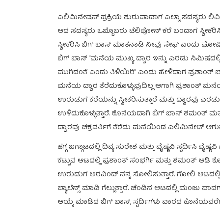
ಎಲಿಮಿನೇಷನ್ ಪ್ರಕ್ರಿಯೆ ಶುರುವಾದಾಗ ಎಲ್ಲಾ ಸದಸ್ಯರು ಲಿವ
ಆದ ಸದಸ್ಯರು ಒಬ್ಬೊಬರು ಟೆಲಿಫೋನ್ ಕರೆ ಬಂದಾಗ ಸ್ವೀಕ
ಸ್ವೀಕರಿಸಿ ಬಿಗ್ ಬಾಸ್ ಮಾತನಾಡಿ ನೀವು ಸೇಫ್ ಎಂದು ಘೋಷಿಸು
ಬಿಗ್ ಬಾಸ್ “ಮನೆಯ ಮುಖ್ಯ ದ್ವಾರ ಇನ್ನು ಎರಡು ನಿಮಿಷದಲ್ಲ
ಮುಗಿದಂತೆ ಎಂದು ತಿಳಿಯಿರಿ” ಎಂದು ಹೇಳಿದಾಗ ಪ್ರಶಾಂತ್ 
ಮನೆಯ ದ್ವಾರ ತೆರೆದುಕೊಳ್ಳುವುದಿಲ್ಲ ಆಗಾಗಿ ಪ್ರಶಾಂತ್ ಮನೆಯ
ಉರುಡುಗ ಕರೆಯನ್ನು ಸ್ವೀಕರಿಸುತ್ತಾರೆ ಮತ್ತು ದ್ವಾರವು
ಉಳಿದುಕೊಳ್ಳುತ್ತಾರೆ. ಕೊನೆಯದಾಗಿ ಬಿಗ್ ಬಾಸ್ ಶಮಂತ್ ಮತ್ತು
ದ್ವಾರವು ಚಕ್ರವರ್ತಿಗೆ ತೆರೆದು ಮನೆಯಿಂದ ಎಲಿಮಿನೇಟ್ ಆಗುತ್
ಹಗ್ಗ ಜಗ್ಗಾಟದಲ್ಲಿ ದಿವ್ಯ ಸುರೇಶ ಮತ್ತು ವೈಷ್ಣವಿ ಸ್ಪರ್ದಿಸಿ ವೈಷ್ಣವಿ ಗ
ಕಟ್ಟುವ ಆಟದಲ್ಲಿ ಪ್ರಶಾಂತ್ ಸಂಭರ್ಗಿ ಮತ್ತು ಶಮಂತ್ ಆಡಿ ಕೊನೆಗ
ಉರುಡುಗ ಅರವಿಂದ್ ನನ್ನ ಸೋಲಿಸುತ್ತಾರೆ. ಗೋಲಿ ಆಟದಲ್ಲಿ ಶುಭ 
ಬ್ಯಾಲೆನ್ಸ್ ಮಾಡಿ ಗೆಲ್ಲುತ್ತಾರೆ. ಚೆಂಡಿನ ಆಟದಲ್ಲಿ ಮಂಜು ಪಾ
ಆಯ್ಕೆ ಮಾಡಿದ ಬಿಗ್ ಬಾಸ್, ಸ್ಪರ್ದಿಗಳು ವಾರದ ಕೊನೆಯವರೆಗೂ 