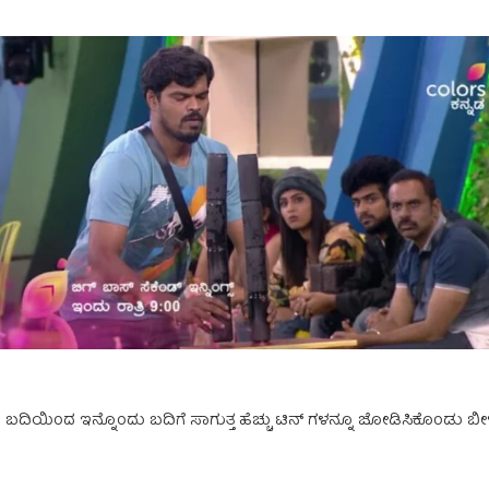
ಯಿಂದ ಇನ್ನೊಂದು ಬದಿಗೆ ಸಾಗುತ್ತ ಹೆಚ್ಚು ಟಿನ್ ಗಳನ್ನೂ ಜೋಡಿಸಿಕೊಂಡು ಬೀ