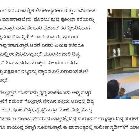
ಿಂಗ್ ಏರಿಯಾದಲ್ಲಿ ಕುಳಿತುಕೊಳ್ಳಬೇಕು ಮತ್ತು ನಾಮಿನೇಟ್
ರಿಸಿ ಮಾತನಾಡಬೇಕು. ಮೊದಲು ಶುಭ ಪೂಂಜಾ ಕರೆಯನ್ನು
ತ್ತಾರೆ. ಎರಡನೇ ಬಾರಿ ಪ್ರಶಾಂತ್ ಕರೆ ಸ್ವೀಕರಿಸಿದಾಗ
ಿ ತೆರೆದರೆ ನಿಮ್ಮ ಬಿಗ್ ಬಾಸ್ ಮನೆಯ ಪ್ರಯಾಣ
ಬಾವುಕರಾಗುತ್ತಾರೆ. ಆದರೆ ಎರಡು ನಿಮಿಷ ಕಳೆದರೂ
ಲ್ಲಿ ಉಳಿದುಕೊಳ್ಳುತ್ತಾರೆ. ಮೂರನೇ ಬಾರಿ ದಿವ್ಯ
 ಎರಡು ನಿಮಿಷವಾದರೂ ಮುಚ್ಚಿರುವ ಕಾರಣ ಅವರೂ
 ಚಕ್ರವರ್ತಿ ಇಬ್ಬರನ್ನು ದ್ವಾರದ ಬಳಿ ಬರುವಂತೆ ಹೇಳಿ
ತಾರೆ.
ೆಲ್ಲುತ್ತಾರೆ. ಗಂಟೆಗಳನ್ನು ಗ್ಲವ್ಸ್ ಹಾಕಿಕೊಂಡು ಅಡ್ಡ ಪೆಟ್ಟಿಗೆ
ೆ ಶಮಂತ್ ಗೆಲ್ಲುತ್ತಾರೆ. ನೆನಪಿನ ಶಕ್ತಿಯ ಆಟದಲ್ಲಿ ದಿವ್ಯ
ಪುಂಜ ಗೆದ್ದರೆ, ವೈಷ್ಣವಿ ಹಗ್ಗದ ಮೇಲೆ ಹೆಚ್ಚು ಹೊತ್ತು
ವಗಡ ಹಾಗು ನೋಟು ತೆಗೆಯುವ ಟಾಸ್ಕಿನಲ್ಲಿ ದಿವ್ಯ ಉರುಡುಗ ಗೆಲ್ಲುತ್ತಾರೆ. ದಿವ್ಯ ಸುರೇ
ಕಾಯುವುದಕ್ಕಾಗಿ ಸೂಚಿಸುತ್ತಾರೆ. ಈ ವಾರಾಂತ್ಯದಲ್ಲಿ ಸುದೀಪ್ ಸ್ಪರ್ದಿಗಳಿಗೆ ಯಾವ