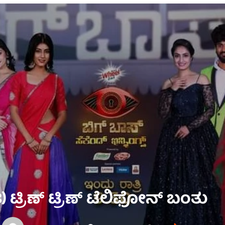
) ಟ್ರಿಣ್ ಟ್ರಿಣ್ ಟೆಲಿಫೋನ್ ಬಂತು