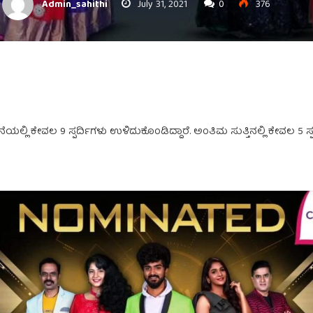
Admin_sahithi
July 31, 2021
0
376
ೆಯಲ್ಲಿ ಕೇವಲ 9 ಸ್ಪರ್ದಿಗಳು ಉಳಿದುಕೊಂಡಿದ್ದಾರೆ. ಅಂತಿಮ ಸುತ್ತಿನಲ್ಲಿ ಕೇವಲ 5 ಸ್