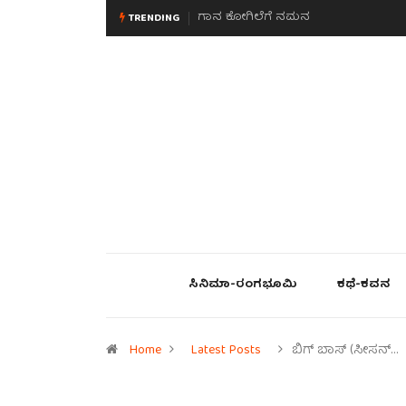
ಮನಸಿನ ಸವಿಭಾವ
TRENDING
ಸಿನಿಮಾ-ರಂಗಭೂಮಿ
ಕಥೆ-ಕವನ
Home
Latest Posts
ಬಿಗ್ ಬಾಸ್ (ಸೀಸನ್…