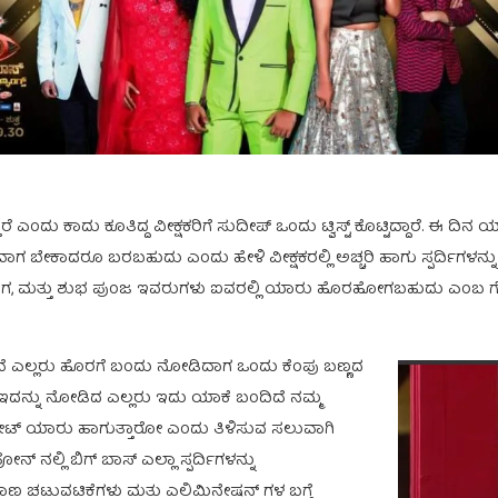
ಎಂದು ಕಾದು ಕೂತಿದ್ದ ವೀಕ್ಷಕರಿಗೆ ಸುದೀಪ್ ಒಂದು ಟ್ವಿಸ್ಟ್ ಕೊಟ್ಟಿದ್ದಾರೆ. ಈ ದ
ಗ ಬೇಕಾದರೂ ಬರಬಹುದು ಎಂದು ಹೇಳಿ ವೀಕ್ಷಕರಲ್ಲಿ ಅಚ್ಚರಿ ಹಾಗು ಸ್ಪರ್ದಿಗಳನ್ನು ಹೆಚ್ಚ
 ಉರುಡುಗ, ಮತ್ತು ಶುಭ ಪುಂಜ ಇವರುಗಳು ಐವರಲ್ಲಿ ಯಾರು ಹೊರಹೋಗಬಹುದು ಎಂಬ ಗೊಂದ
ತದೆ ಎಲ್ಲರು ಹೊರಗೆ ಬಂದು ನೋಡಿದಾಗ ಒಂದು ಕೆಂಪು ಬಣ್ಣದ
. ಇದನ್ನು ನೋಡಿದ ಎಲ್ಲರು ಇದು ಯಾಕೆ ಬಂದಿದೆ ನಮ್ಮ
ೇಟ್ ಯಾರು ಹಾಗುತ್ತಾರೋ ಎಂದು ತಿಳಿಸುವ ಸಲುವಾಗಿ
ನ್ ನಲ್ಲಿ ಬಿಗ್ ಬಾಸ್ ಎಲ್ಲಾ ಸ್ಪರ್ದಿಗಳನ್ನು
ಾಣ ಚಟುವಟಿಕೆಗಳು ಮತ್ತು ಎಲಿಮಿನೇಷನ್ ಗಳ ಬಗ್ಗೆ