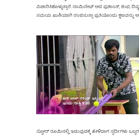
ವಿಚಾರಿಸಿಕೊಳ್ಳುತ್ತಾರೆ. ನಾಮಿನೇಟ್ ಆದ ಪ್ರಶಾಂತ್, ಶುಭ, ದಿ
ಸಮಯ ಖುಶಿಯಾಗಿ ರಂಜಿಸುತ್ತಾ ಪ್ರತಿಯೊಂದು ಕ್ಷಣವನ್ನು ಅನ
ಸ್ಟೋರ್ ರೂಮಿನಲ್ಲಿ ಇಡುವುದಕ್ಕೆ ಹೇಳಿದಾಗ ಸ್ಪರ್ದಿಗಳು ಒಬ್ಬರನ