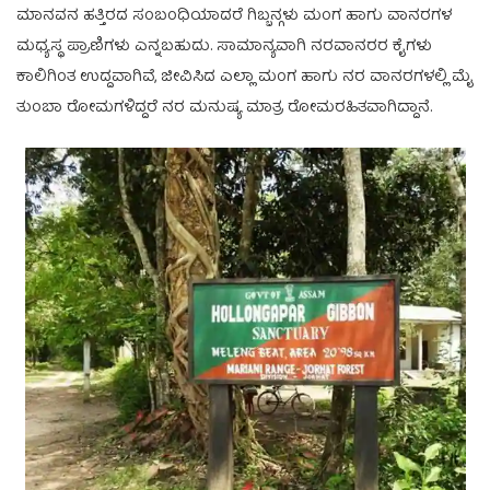
ಮಾನವನ ಹತ್ತಿರದ ಸಂಬಂಧಿಯಾದರೆ ಗಿಬ್ಬನ್ಗಳು ಮಂಗ ಹಾಗು ವಾನರಗಳ
ಮಧ್ಯಸ್ಥ ಪ್ರಾಣಿಗಳು ಎನ್ನಬಹುದು. ಸಾಮಾನ್ಯವಾಗಿ ನರವಾನರರ ಕೈಗಳು
ಕಾಲಿಗಿಂತ ಉದ್ದವಾಗಿವೆ, ಜೀವಿಸಿದ ಎಲ್ಲಾ ಮಂಗ ಹಾಗು ನರ ವಾನರಗಳಲ್ಲಿ ಮೈ
ತುಂಬಾ ರೋಮಗಳಿದ್ದರೆ ನರ ಮನುಷ್ಯ ಮಾತ್ರ ರೋಮರಹಿತವಾಗಿದ್ದಾನೆ.