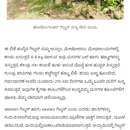
ಹೊಲೊಂಗಾಫರ್ ಗಿಬ್ಬನ್ ವನ್ಯ ಜೀವಿ ಧಾಮ
ಈ ಬಿಳಿ ಹುಬ್ಬಿನ ಗಿಬ್ಬನ್ ನಮ್ಮ ಅಸ್ಸಾಂ, ಮೀಜೋರಾಂ, ಮೇಘಾಲಯಗಳಲ್ಲಿ
ಕಂಡು ಬರುತ್ತವೆ. 6-8 Kg ತೂಗುವ ಇವು ಮರಗಳ ಎಲೆ ಹಾಗು ಹಣ್ಣುಗಳನ್ನು
ತಿನ್ನುತ್ತವೆ, ಕೆಲವು ಸಲ ಕಂಬಳಿ ಹುಳು ಇರುವೆ ಮೊಟ್ಟೆ ಹುಳ ಹುಪ್ಪಟಿ ತಿನ್ನುತ್ತವೆ.
ಗುಂಪು ಜೀವಿಗಳು ಗಂಡು ಕಪ್ಪಗಿದ್ದರೆ ಹೆಣ್ಣು ಬಿಳಿ- ಕಂದು ಬಣ್ಣ ಹೊಂದಿದೆ,
ಗರ್ಭಧಾರಣೆ ಅವಧಿ ಸುಮಾರು 210-230 ದಿನಗಳು ಒಮ್ಮೆ ಒಂದೇ ಮರಿಗೆ ಜನ್ಮ
ನೀಡುತ್ತವೆ. ಇವುಗಳ ಕೈಗಳು ಕಾಲುಗಳಿಗಿಂತ ಉದ್ದವಿದ್ದು ಮರಗಳ ಕೊಂಬೆಗಳಿಗೆ
ಜೋತು ಬಿದ್ದು ವೇಗವಾಗಿ ಚಲಿಸಬಲ್ಲವು.
Western ಗಿಬ್ಬನ್ ಹಾಗು eastern ಗಿಬ್ಬನ್ ಎಂಬ ಎರಡು ಜಾತಿಗಳನ್ನು
ಗುರುತಿಸಲಾಗಿದೆ,ಇವು ಅಪಾಯದಂಚಿನ ಪ್ರಾಣಿಗಳ ಪಟ್ಟಿಗೆ ಸೇರುತ್ತವೆ , ಮೂಳೆ
ತಲೆಬುರುಡೆ, ಮನೆಯಲ್ಲಿಸಾಕಲು,ಬೇಟೆಯಾಡಲಾಗುತ್ತದೆ. ಅಸ್ಸಾಮಿನಲ್ಲಿ ಗಿಬ್ಬನ್