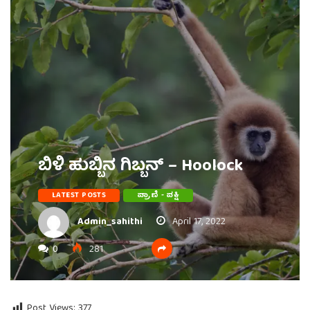
ಬಿಳಿ ಹುಬ್ಬಿನ ಗಿಬ್ಬನ್ – Hoolock
LATEST POSTS
ಪ್ರಾಣಿ - ಪಕ್ಷಿ
Admin_sahithi
April 17, 2022
0
281
Post Views:
377