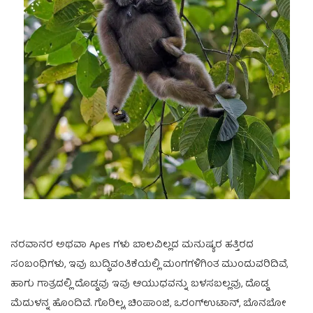
ನರವಾನರ ಅಥವಾ Apes ಗಳು ಬಾಲವಿಲ್ಲದ ಮನುಷ್ಯರ ಹತ್ತಿರದ
ಸಂಬಂಧಿಗಳು, ಇವು ಬುದ್ಧಿವಂತಿಕೆಯಲ್ಲಿ ಮಂಗಗಳಿಗಿಂತ ಮುಂದುವರಿದಿವೆ,
ಹಾಗು ಗಾತ್ರದಲ್ಲಿ ದೊಡ್ಡವು ಇವು ಆಯುಧವನ್ನು ಬಳಸಬಲ್ಲವು, ದೊಡ್ಡ
ಮೆದುಳನ್ನ ಹೊಂದಿವೆ. ಗೊರಿಲ್ಲ, ಚಿಂಪಾಂಜಿ, ಒರಂಗ್ಉಟಾನ್, ಬೊನಬೋ