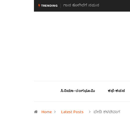
ಗಾನ ಕೋಗಿಲೆಗೆ ನಮನ
ಮನಸಿನ ಸವಿಭಾವ
TRENDING
ಸಿನಿಮಾ-ರಂಗಭೂಮಿ
ಕಥೆ-ಕವನ
Home
Latest Posts
ಬೇಡಿ ಕಳಚಿದಾಗ