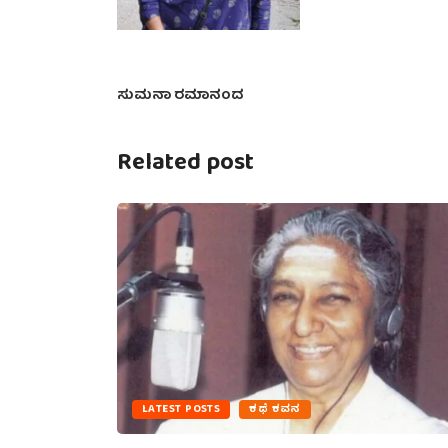
ಸುಮನಾ ರಮಾನಂದ
Related post
LATEST POSTS
ಕಥೆ ಕವನ