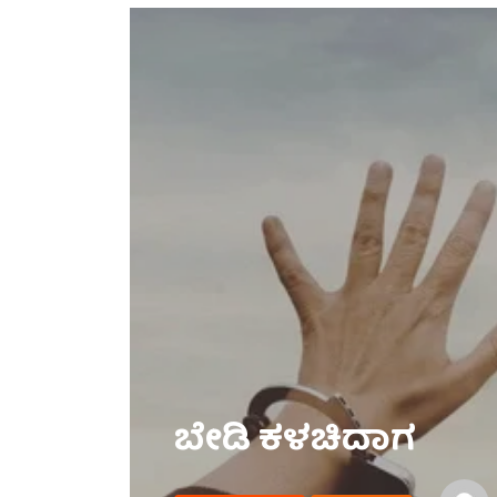
ಬೇಡಿ ಕಳಚಿದಾಗ