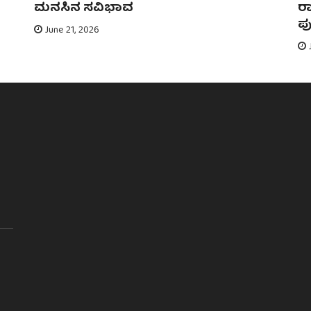
ಮನಸಿನ ಸವಿಭಾವ
ರಾ
ಪು
June 21, 2026
J