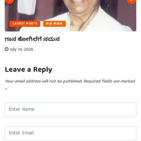
LATEST POSTS
ಕಥೆ ಕವನ
ಗಾನ ಕೋಗಿಲೆಗೆ ನಮನ
July 14, 2026
Leave a Reply
Your email address will not be published.
Required fields are marked
*