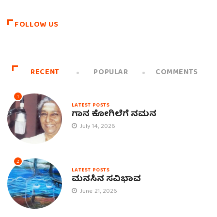
FOLLOW US
RECENT
POPULAR
COMMENTS
1
LATEST POSTS
ಗಾನ ಕೋಗಿಲೆಗೆ ನಮನ
July 14, 2026
2
LATEST POSTS
ಮನಸಿನ ಸವಿಭಾವ
June 21, 2026