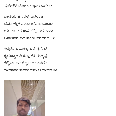
ಪ್ರಜೆಗಳಿಗೆ ಟೋಪಿನ ಇಡುತಾರೆ.!!೩!!
ಜಾತಿಯ ಹೆಸರಲ್ಲಿ ಇವರಾಟ
ಧರ್ಮಕ್ಕು ಕೊಡುತಾರೊ ಬಲುಕಾಟ
ಯುವಜನರ ಬದುಕಲ್ಲಿ ಹುಡುಗಾಟ
ಬಡಜನರ ಬದುಕಂತು ಪರದಾಟ !!೪!!
ಗೆದ್ದವರ ಬದುಕೆಲ್ಲ ಬರಿ ಸ್ವರ್ಗವು
ಕೈಯಿಟ್ಟ ಕಡೆಯಲ್ಲ ಕರಿ ರೊಕ್ಕವು
ಗೆಲ್ಲಿಸಿದ ಜನರೆಲ್ಲ ಬದಲಾದರೆ.?
ದೇಶವನು ನೆಡೆಸುವನು ಆ ದೇವರೆ.!!೫!!