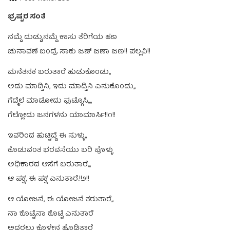
ಭ್ರಷ್ಟರ ಸಂತೆ
ನಮ್ದೆ ದುಡ್ಡು,ನಮ್ದೆ ಕಾಸು ತೆರಿಗೆಯ ಹಣ
ಚುನಾವಣೆ ಬಂದ್ರೆ ಸಾಕು ಜಣ್ ಜಣಾ ಜಣ!! ಪಲ್ಲವಿ!!
ಮನೆತನಕ ಬರುತಾರೆ ಹುಡುಕೊಂಡು,,
ಅದು ಮಾಡ್ತಿನಿ, ಇದು ಮಾಡ್ತಿನಿ ಎನುಕೊಂಡು,,
ಗೆದ್ಮೆಲೆ ಮಾಡೋದು ಪುಟ್ಗೊಸಿ,,,,
ಗೆಲ್ಲೋದು ಜನಗಳನು ಯಾಮಾರ್ಸಿ!!೧!!
ಇವರಿಂದ ಹುಟ್ಟಿದ್ದೆ ಈ ಸುಳ್ಳು,,
ಕೊಡುವಂತ ಭರವಸೆಯು ಬರಿ ಪೊಳ್ಳು
ಅಧಿಕಾರದ ಆಸೆಗೆ ಬರುತಾರೆ,,,
ಆ ಪಕ್ಷ, ಈ ಪಕ್ಷ ಎನುತಾರೆ.!!೨!!
ಆ ಯೋಜನೆ, ಈ ಯೋಜನೆ ತರುತಾರೆ,,
ನಾ ಕೊಟ್ಟೆ,ನಾ ಕೊಟ್ಟೆ ಎನುತಾರೆ
ಅದರಲ್ಲು ಕೊಳ್ಳೇನ ಹೊಡಿತಾರೆ