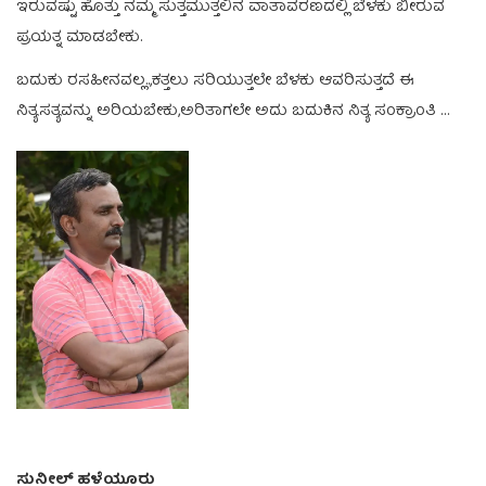
ಇರುವಷ್ಟು ಹೊತ್ತು ನಮ್ಮ ಸುತ್ತಮುತ್ತಲಿನ ವಾತಾವರಣದಲ್ಲಿ ಬೆಳಕು ಬೀರುವ
ಪ್ರಯತ್ನ ಮಾಡಬೇಕು.
ಬದುಕು ರಸಹೀನವಲ್ಲ..,ಕತ್ತಲು ಸರಿಯುತ್ತಲೇ ಬೆಳಕು ಆವರಿಸುತ್ತದೆ ಈ
ನಿತ್ಯಸತ್ಯವನ್ನು ಅರಿಯಬೇಕು,ಅರಿತಾಗಲೇ ಅದು ಬದುಕಿನ ನಿತ್ಯ ಸಂಕ್ರಾಂತಿ …
ಸುನೀಲ್ ಹಳೆಯೂರು