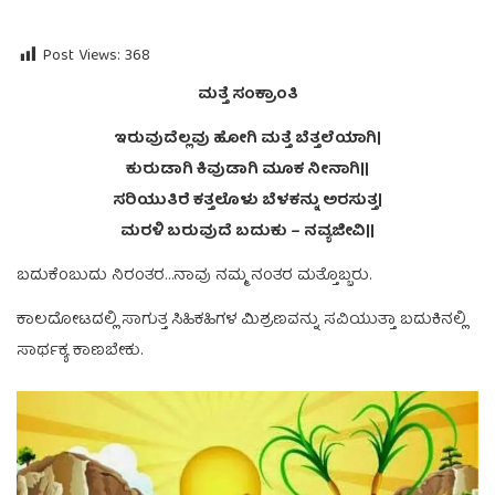
Post Views:
368
ಮತ್ತೆ ಸಂಕ್ರಾಂತಿ
ಇರುವುದೆಲ್ಲವು ಹೋಗಿ ಮತ್ತೆ ಬೆತ್ತಲೆಯಾಗಿ|
ಕುರುಡಾಗಿ ಕಿವುಡಾಗಿ ಮೂಕ ನೀನಾಗಿ||
ಸರಿಯುತಿರೆ ಕತ್ತಲೊಳು ಬೆಳಕನ್ನು ಅರಸುತ್ತ|
ಮರಳಿ ಬರುವುದೆ ಬದುಕು – ನವ್ಯಜೀವಿ||
ಬದುಕೆಂಬುದು ನಿರಂತರ…ನಾವು ನಮ್ಮ ನಂತರ ಮತ್ತೊಬ್ಬರು.
ಕಾಲದೋಟದಲ್ಲಿ ಸಾಗುತ್ತ ಸಿಹಿಕಹಿಗಳ ಮಿಶ್ರಣವನ್ನು ಸವಿಯುತ್ತಾ ಬದುಕಿನಲ್ಲಿ
ಸಾರ್ಥಕ್ಯ ಕಾಣಬೇಕು.