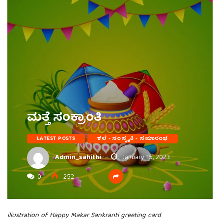
ಮತ್ತೆ ಸಂಕ್ರಾಂತಿ
LATEST POSTS
ಕಲೆ - ಸಂಸ್ಕೃತಿ - ಸಮಾರಂಭ
Admin_sahithi
January 15, 2023
0
252
illustration of Happy Makar Sankranti greeting card