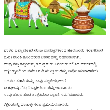
ಬಾಳಿನ ಎಲ್ಲಾ ನೋವು,ದುಃಖ ದುಮ್ಮಾನಗಳಿಂದ ಹೊರಬಂದು ಸಂತಸದಿಂದ
ಮನಃ ಶಾಂತಿ ಹೊಂದಿರುವ ಜೀವನವನ್ನು ನಡೆಸುವಂತಾಗಿ…
ನಾವು ದಿಟ್ಟ ಹೆಜ್ಜೆಯನ್ನು ಇಡುತ್ತ ಗುರು ಹಿರಿಯರು ಕಲಿಸಿದ ಮಾರ್ಗದಲ್ಲಿ
ಆತ್ಮವಿಶ್ವಾಸದಿಂದ ನಡೆದು ಗುರಿ ಮುಟ್ಟಿ ಯಶಸ್ಸು ಸಾಧಿಸುವಂತಾಗಬೇಕು…
ಬದುಕಿನ ಹಣತೆಯನ್ನು ನಾವು ಹಚ್ಚಬೇಕು,ಆದರೆ
ಈ ಕತ್ತಲನ್ನು ಗೆದ್ದು ನಿಲ್ಲುತ್ತೇನೆಂಬ ಜಿದ್ದು ಇರಬಾರದು.
ನಾವು ಹಚ್ಚುವ ಹಣತೆ ಶಾಶ್ವತವೆಂಬ ಭ್ರಾಂತಿ ನಮಗಿರಬಾರದು.
ಕತ್ತಲೆಯನ್ನು ದಾಟುತ್ತೇನೆಂಬ ಭ್ರಮೆಯಿರಬಾರದು,