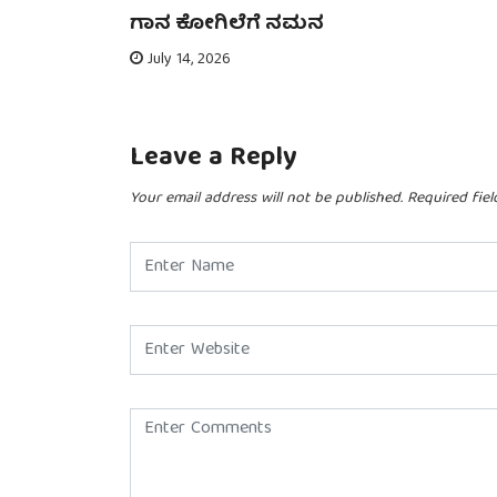
ನೋಟ –
ಗಾನ ಕೋಗಿಲೆಗೆ ನಮನ
July 14, 2026
Leave a Reply
Your email address will not be published.
Required fie