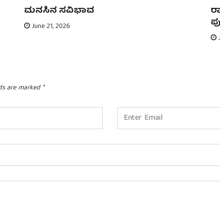
ಮನಸಿನ ಸವಿಭಾವ
ರಾ
ಪು
June 21, 2026
J
lds are marked
*