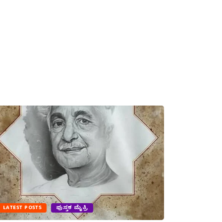
LATEST POSTS
ಪುಸ್ತಕ ಮೈತ್ರಿ
LATEST PO