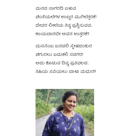
ಮನದ ಸಾಗರದಿ ಏಳುವ
ಚಿಂತೆಯಲೆಗಳ ಉಬ್ಬರ ಮುಗಿಲೆತ್ತರಕೆ!
ದೇವರ ಲೀಲೆಯ ನಿತ್ಯ ಪ್ರಶ್ನಿಸುವವ..
ಕಾಯಬಾರದೇ ಅವನ ಉತ್ತರಕೆ!!
ಮನಸೆಂಬ ಬನದಲಿ ಸ್ನೇಹದಂಕುರ
ಚಿಗುರಲು ಬದುಕಲಿ ಸಡಗರ!
ಅದು ಕೊಡುವ ದಿವ್ಯ ಪ್ರತಿಫಲದ..
ಸಿಹಿಯ ಸವಿಯಲು ಬಾಳು ಮಧುರ!!