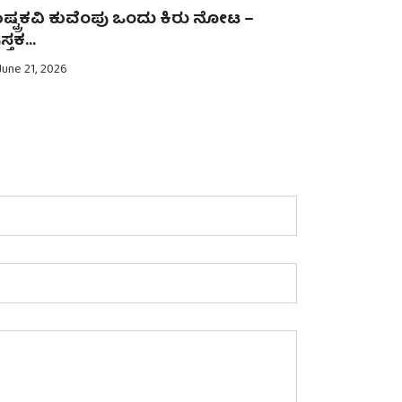
ಷ್ಟ್ರಕವಿ ಕುವೆಂಪು ಒಂದು ಕಿರು ನೋಟ –
ಗಾನ ಕೋಗ
ಸ್ತಕ...
July 14, 202
une 21, 2026