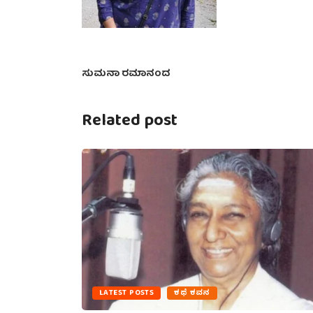
ಸುಮನಾ ರಮಾನಂದ
Related post
LATEST POSTS
ಕಥೆ ಕವನ