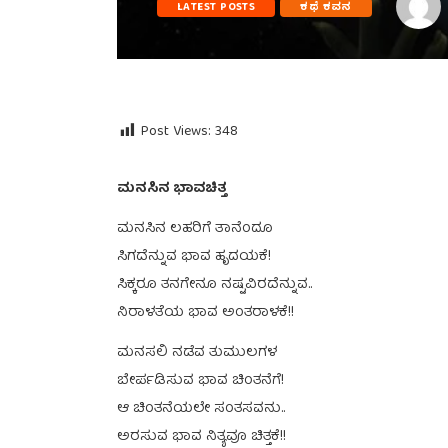
LATEST POSTS
ಕಥೆ ಕವನ
Post Views:
348
ಮನಸಿನ ಭಾವಚಿತ್ತ
ಮನಸಿನ ಲಹರಿಗೆ ತಾನೆಂದೂ
ಸಿಗದೆನ್ನುವ ಭಾವ ಹೃದಯಕೆ!
ಸಿಕ್ಕರೂ ತನಗೇನೂ ನಷ್ಟವಿರದೆನ್ನುವ..
ನಿರಾಳತೆಯ ಭಾವ ಅಂತರಾಳಕೆ!!
ಮನಸಲಿ ನಡೆವ ತುಮುಲಗಳ
ಬೇರ್ಪಡಿಸುವ ಭಾವ ಚಿಂತನೆಗೆ!
ಆ ಚಿಂತನೆಯಲೇ ಸಂತಸವನು..
ಅರಸುವ ಭಾವ ನಿತ್ಯವೂ ಚಿತ್ತಕೆ!!