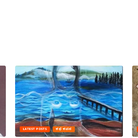
LATEST POSTS
ಕಥೆ ಕವನ