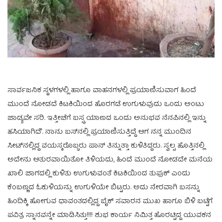
ಸಾರ್ವಜನಿಕ ಸ್ಥಳಗಳಲ್ಲಿ ಹಾಗೂ ವಾಹನಗಳಲ್ಲಿ ಪ್ರಯಾಣಿಸುವಾಗ ಹಿಂದೆ
ಮುಂದೆ ನೋಡದೆ ಕಿಟಕಿಯಿಂದ ಹೊರಗಡೆ ಉಗುಳುವುದು ಒಂದು ಅಂಟು
ಜಾಡ್ಯವೇ ಸರಿ. ಇತ್ತೀಚೆಗೆ ಬಸ್ಪ್ರ ಯಾಣದ ಒಂದು ಅನುಭವ ನೆನಪಿನಲ್ಲಿ ಇನ್ನು
ಹಸಿಯಾಗಿದೆೆ. ನಾನು ಬಸ್‌ನಲ್ಲಿ ಪ್ರಯಾಣಿಸುತ್ತಿದ್ದೆ ಆಗ ನನ್ನ ಮುಂದಿನ
ಸೀಟ್‌ನಲ್ಲಿದ್ದ ವಯಸ್ಕರೊಬ್ಬರು ಪಾನ್ ತಿನ್ನುತ್ತಾ ಕುಳಿತಿದ್ದರು. ಸ್ವಲ್ಪ ಹೊತ್ತಿನಲ್ಲಿ
ಅದೇನು ಆತುರವಾಯಿತೋ ತಿಳಿಯದು, ಹಿಂದೆ ಮುಂದೆ ನೋಡದೇ ಮನೆಯ
ಖಾಲಿ ಜಾಗದಲ್ಲಿ ಕುಳಿತು ಉಗುಳುವಂತೆ ಕಿಟಕಿಯಿಂದ ತುಪುಕ್ ಎಂದು
ಕೆಂಬಣ್ಣದ ಓಕುಳಿಯನ್ನು ಉಗುಳಿಯೇ ಬಿಟ್ಟರು. ಅದು ನೇರವಾಗಿ ಬಸನ್ನು
ಹಿಂದಿಕ್ಕಿ ಹೋಗುವ ಧಾವಂತದಲ್ಲಿದ್ದ ಬೈಕ್ ಸವಾರನ ಮುಖ ಹಾಗೂ ಬಿಳಿ ಬಟ್ಟೆಗೆ
ಪವಿತ್ರ ಸ್ನಾನವನ್ನೇ ಮಾಡಿಸಿತ್ತು!!!! ಶುಭ ಕಾರ್ಯ ನಿಮಿತ್ತ ಹೊರಟ್ಟಿದ್ದ ಯುವಕನ