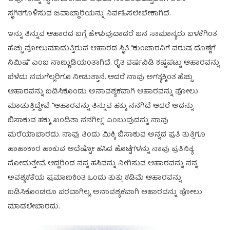
ಸ್ಥಗಿತಗೊಳಿಸುವ ಜವಾಬ್ದಾರಿಯನ್ನು ನಿರ್ವಹಿಸಲೇಬೇಕಾಗಿದೆ.
ಇನ್ನು ತಿನ್ನುವ ಆಹಾರದ ಬಗ್ಗೆ ಹೇಳುವುದಾದರೆ ಜನ ಸಾಮಾನ್ಯರು ಬಳಕೆಗಿಂತ
ಹೆಚ್ಚು ಪೋಲುಮಾಡುತ್ತಿರುವ ಆಹಾರದ ಸ್ಥಿತಿ “ಕುಂಬಾರನಿಗೆ ವರುಷ ದೊಣ್ಣೆಗೆ
ನಿಮಿಷ” ಎಂಬ ನಾಣ್ಣುಡಿಯಂತಾಗಿದೆ. ರೈತ ವರ್ಷವಿಡಿ ಕಷ್ಟಪಟ್ಟು ಆಹಾರವನ್ನು
ಬೆಳೆದು ನಮಗೆಲ್ಲರಿಗೂ ನೀಡುತ್ತಾನೆ. ಆದರೆ ನಾವು ಅಗತ್ಯಕ್ಕಿಂತ ಹೆಚ್ಚು
ಆಹಾರವನ್ನು ಬಡಿಸಿಕೊಂಡು ಅನಾವಶ್ಯಕವಾಗಿ ಆಹಾರವನ್ನು ಪೋಲು
ಮಾಡುತ್ತಿದ್ದೇವೆ. “ಆಹಾರವನ್ನು ತಿನ್ನುವ ಹಕ್ಕು ನನಗಿದೆ ಆದರೆ ಅದನ್ನು
ಬಿಸಾಕುವ ಹಕ್ಕು ಖಂಡಿತಾ ನನಗಿಲ್ಲ” ಎಂಬುವುದನ್ನು ನಾವು
ಮರೆಯಾಬಾರದು. ನಾವು ತಿಂದು ಮಿಕ್ಕಿ ಬಿಸಾಕುವ ಅನ್ನದ ಪ್ರತಿ ತುತ್ತಿಗೂ
ಹಾಹಾಕಾರ ಹಾಕುವ ಅದೆಷ್ಟೋ ಹಸಿದ ಹೊಟ್ಟೆಗಳನ್ನು ನಾವು ಪ್ರತಿನಿತ್ಯ
ನೋಡುತ್ತೇವೆ. ಆದ್ದರಿಂದ ನನ್ನ ಹಸಿವನ್ನು ನೀಗಿಸುವ ಆಹಾರವನ್ನು ನನ್ನ
ಅವಶ್ಯಕತೆಯ ಪ್ರಮಾಣಕಿಂತ ಒಂದು ತುತ್ತು ಕಡಿಮೆ ಆಹಾರವನ್ನು
ಬಡಿಸಿಕೊಂಡರೂ ಪರವಾಗಿಲ್ಲ, ಅನಾವಶ್ಯಕವಾಗಿ ಆಹಾರವನ್ನು ಪೋಲು
ಮಾಡಲೇಬಾರದು.