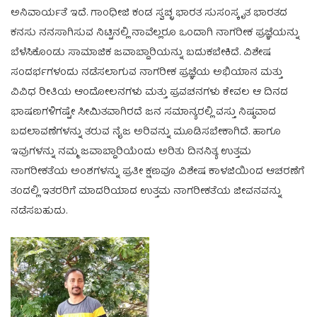
ಅನಿವಾರ್ಯತೆ ಇದೆ. ಗಾಂಧೀಜಿ ಕಂಡ ಸ್ವಚ್ಛ ಭಾರತ ಸುಸಂಸ್ಕೃತ ಭಾರತದ
ಕನಸು ನನಸಾಗಿಸುವ ನಿಟ್ಟಿನಲ್ಲಿ ನಾವೆಲ್ಲರೂ ಒಂದಾಗಿ ನಾಗರೀಕ ಪ್ರಜ್ಞೆಯನ್ನು
ಬೆಳೆಸಿಕೊಂಡು ಸಾಮಾಜಿಕ ಜವಾಬ್ದಾರಿಯನ್ನು ಬದುಕಬೇಕಿದೆ. ವಿಶೇಷ
ಸಂದರ್ಭಗಳಂದು ನಡೆಸಲಾಗುವ ನಾಗರೀಕ ಪ್ರಜ್ಞೆಯ ಅಭಿಯಾನ ಮತ್ತು
ವಿವಿಧ ರೀತಿಯ ಆಂದೋಲನಗಳು ಮತ್ತು ಪ್ರವಚನಗಳು ಕೇವಲ ಆ ದಿನದ
ಭಾಷಣಗಳಿಗಷ್ಟೇ ಸೀಮಿತವಾಗಿರದೆ ಜನ ಸಮಾನ್ಯರಲ್ಲಿ ವಸ್ತು ನಿಷ್ಠವಾದ
ಬದಲಾವಣೆಗಳನ್ನು ತರುವ ನೈಜ ಅರಿವನ್ನು ಮೂಡಿಸಬೇಕಾಗಿದೆ. ಹಾಗೂ
ಇವುಗಳನ್ನು ನಮ್ಮ ಜವಾಬ್ದಾರಿಯೆಂದು ಅರಿತು ದಿನನಿತ್ಯ ಉತ್ತಮ
ನಾಗರೀಕತೆಯ ಅಂಶಗಳನ್ನು ಪ್ರತೀ ಕ್ಷಣವೂ ವಿಶೇಷ ಕಾಳಜಿಯಿಂದ ಆಚರಣೆಗೆ
ತಂದಲ್ಲಿ ಇತರರಿಗೆ ಮಾದರಿಯಾದ ಉತ್ತಮ ನಾಗರೀಕತೆಯ ಜೀವನವನ್ನು
ನಡೆಸಬಹುದು.