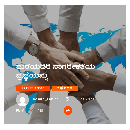
ಮರೆಯದಿರಿ ನಾಗರೀಕತೆಯ
ಪ್ರಜ್ಞೆಯನ್ನು
LATEST POSTS
ಕಥೆ ಕವನ
Admin_sahithi
July 23, 2023
0
216