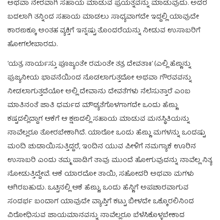
ಅಥವಾ ನೇರವಾಗಿ ಸಹಾಯ ಮಾಡುವ ಪ್ರಯತ್ನವನ್ನು ಮಾಡುವುದು. ಅದರ
ಬದಲಾಗಿ ತನ್ನಿಂದ ಸಹಾಯ ಮಾಡಲು ಸಾಧ್ಯವಾಗದೇ ಇದ್ದಲ್ಲಿ ಯಾವುದೇ
ಕಾರಣಕ್ಕೂ ಅಂತಹ ವ್ಯಕ್ತಿಗೆ ಇನ್ನಷ್ಟು ತೊಂದರೆಯನ್ನು ನೀಡುವ ಉಸಾಬರಿಗೆ
ಹೋಗಲೇಬಾರದು.
‘ಯತ್ರ ನಾರ್ಯಸ್ತು ಪೂಜ್ಯಂತೇ ರಮಂತೇ ತತ್ರ ದೇವತಾಃ’ (ಎಲ್ಲಿ ಹೆಣ್ಣನ್ನು
ಪುಜ್ಯನೀಯ ಭಾವನೆಯಿಂದ ನೊಡಲಾಗುತ್ತದೋ ಅಥವಾ ಗೌರವವನ್ನು
ನೀಡಲಾಗುತ್ತದೆಯೋ ಅಲ್ಲಿ ದೇವಾನು ದೇವತೆಗಳು ನೆಲೆಸುತ್ತಾರೆ ಎಂಬ
ಮಾತಿನಂತೆ ಜಾತಿ ಧರ್ಮದ ಮೌಢ್ಯತೆಗೊಳಗಾಗದೇ ಒಂದು ಹೆಣ್ಣು
ಕಷ್ಟದಲ್ಲಿದ್ದಾಗ ಆಕೆಗೆ ಆ ಕ್ಷಣದಲ್ಲಿ ಸಹಾಯ ಮಾಡುವ ಮನಸ್ಥಿತಿಯನ್ನು
ನಾವೆಲ್ಲರೂ ತೋರಬೇಕಾಗಿದೆ. ಯಾರೋ ಒಂದು ಹೆಣ್ಣು ಮಗಳನ್ನು ಒಂದಷ್ಟು
ಮಂದಿ ಚುಡಾಯಿಸುತ್ತಿದ್ದರೆ, ಇಂದಿನ ಯುವ ಪೀಳಿಗೆ ನಮಗ್ಯಾಕೆ ಊರಿನ
ಉಸಾಬರಿ ಎಂದು ತಮ್ಮ ಪಾಡಿಗೆ ತಾವು ಮುಂದೆ ಹೋಗುವುದನ್ನು ನಾವೆಲ್ಲ ನಿತ್ಯ
ನೋಡುತ್ತಿದ್ದೇವೆ. ಆಕೆ ಯಾರದೋ ತಾಯಿ, ಸಹೋದರಿ ಅಥವಾ ಮಗಳು
ಆಗಿರಬಹುದು. ಒಟ್ಟಿನಲ್ಲಿ ಆಕೆ ಹೆಣ್ಣು, ಒಂದು ಹೆನ್ಣಿಗೆ ಅಪಚಾರವಾಗುವ
ಸಂದರ್ಭ ಬಂದಾಗ ಯಾವುದೇ ವ್ಯಾಪ್ತಿಗೆ ಕಟ್ಟು ಬೀಳದೇ ಒಕ್ಕೊರಲಿನಿಂದ
ವಿರೋಧಿಸುವ ಜಾಯಮಾನವನ್ನು ನಾವೆಲ್ಲರೂ ಬೆಳೆಸಿಕೊಳ್ಳಬೇಕಾದ