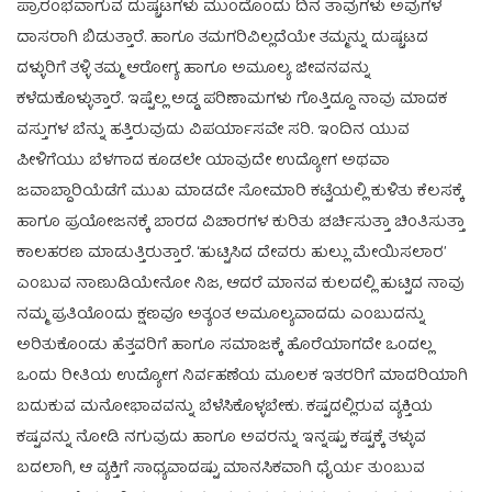
ಪ್ರಾರಂಭವಾಗುವ ದುಷ್ಚಟಗಳು ಮುಂದೊಂದು ದಿನ ತಾವುಗಳು ಅವುಗಳ
ದಾಸರಾಗಿ ಬಿಡುತ್ತಾರೆ. ಹಾಗೂ ತಮಗರಿವಿಲ್ಲದೆಯೇ ತಮ್ಮನ್ನು ದುಷ್ಚಟದ
ದಳ್ಳುರಿಗೆ ತಳ್ಳಿ ತಮ್ಮ ಆರೋಗ್ಯ ಹಾಗೂ ಅಮೂಲ್ಯ ಜೀವನವನ್ನು
ಕಳೆದುಕೊಳ್ಳುತ್ತಾರೆ. ಇಷ್ಟೆಲ್ಲ ಅಡ್ಡ ಪರಿಣಾಮಗಳು ಗೊತ್ತಿದ್ದೂ ನಾವು ಮಾದಕ
ವಸ್ತುಗಳ ಬೆನ್ನು ಹತ್ತಿರುವುದು ವಿಪರ್ಯಾಸವೇ ಸರಿ. ಇಂದಿನ ಯುವ
ಪೀಳಿಗೆಯು ಬೆಳಗಾದ ಕೂಡಲೇ ಯಾವುದೇ ಉದ್ಯೋಗ ಅಥವಾ
ಜವಾಬ್ದಾರಿಯೆಡೆಗೆ ಮುಖ ಮಾಡದೇ ಸೋಮಾರಿ ಕಟ್ಟೆಯಲ್ಲಿ ಕುಳಿತು ಕೆಲಸಕ್ಕೆ
ಹಾಗೂ ಪ್ರಯೋಜನಕ್ಕೆ ಬಾರದ ವಿಚಾರಗಳ ಕುರಿತು ಚರ್ಚಿಸುತ್ತಾ ಚಿಂತಿಸುತ್ತಾ
ಕಾಲಹರಣ ಮಾಡುತ್ತಿರುತ್ತಾರೆ. ‘ಹುಟ್ಟಿಸಿದ ದೇವರು ಹುಲ್ಲು ಮೇಯಿಸಲಾರ’
ಎಂಬುವ ನಾಣುಡಿಯೇನೋ ನಿಜ, ಆದರೆ ಮಾನವ ಕುಲದಲ್ಲಿ ಹುಟ್ಟಿದ ನಾವು
ನಮ್ಮ ಪ್ರತಿಯೊಂದು ಕ್ಷಣವೂ ಅತ್ಯಂತ ಅಮೂಲ್ಯವಾದದು ಎಂಬುದನ್ನು
ಅರಿತುಕೊಂಡು ಹೆತ್ತವರಿಗೆ ಹಾಗೂ ಸಮಾಜಕ್ಕೆ ಹೊರೆಯಾಗದೇ ಒಂದಲ್ಲ
ಒಂದು ರೀತಿಯ ಉದ್ಯೋಗ ನಿರ್ವಹಣೆಯ ಮೂಲಕ ಇತರರಿಗೆ ಮಾದರಿಯಾಗಿ
ಬದುಕುವ ಮನೋಭಾವವನ್ನು ಬೆಳೆಸಿಕೊಳ್ಳಬೇಕು. ಕಷ್ಟದಲ್ಲಿರುವ ವ್ಯಕ್ತಿಯ
ಕಷ್ಟವನ್ನು ನೋಡಿ ನಗುವುದು ಹಾಗೂ ಅವರನ್ನು ಇನ್ನಷ್ಟು ಕಷ್ಟಕ್ಕೆ ತಳ್ಳುವ
ಬದಲಾಗಿ, ಆ ವ್ಯಕ್ತಿಗೆ ಸಾಧ್ಯವಾದಷ್ಟು ಮಾನಸಿಕವಾಗಿ ಧೈರ್ಯ ತುಂಬುವ