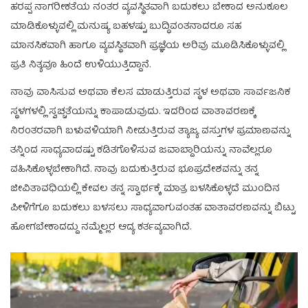
ಹರಪ್ಪ ನಾಗರೀಕತೆಯ ನಂತರ ವ್ಯವಸ್ಥಿತವಾಗಿ ಬದುಕಲು ಬೇಕಾದ ಅನುಕೂಲ
ಮಾಡಿಕೊಳ್ಳುವಲ್ಲಿ ಮನುಷ್ಯ ಬಹಳಷ್ಟು ಬುದ್ಧಿವಂತನಾದರೂ ಸಹ
ಮಾನಸಿಕವಾಗಿ ಹಾಗೂ ವ್ಯವಸ್ಥಿತವಾಗಿ ಪ್ರಜ್ಞೆಯ ಅರಿವು ಮೂಡಿಸಿಕೊಳ್ಳುವಲ್ಲಿ
ಪ್ರತಿ ನಿತ್ಯವೂ ಹಿಂದೆ ಉಳಿಯುತ್ತಿದ್ದಾನೆ.
ನಾವು ವಾಸಿಸುವ ಅಥವಾ ಕೆಲಸ ಮಾಡುತ್ತಿರುವ ಸ್ಥಳ ಅಥವಾ ಸಾರ್ವಜನಿಕ
ಸ್ಥಳಗಳಲ್ಲಿ ಸ್ವಚ್ಚತೆಯನ್ನು ಕಾಪಾಡುವುದು. ಇದರಿಂದ ವಾತಾವರಣಕ್ಕೆ
ನಿರಂತರವಾಗಿ ಬಳುವಳಿಯಾಗಿ ನೀಡುತ್ತಿರುವ ತ್ಯಾಜ್ಯ ವಸ್ತುಗಳ ಪ್ರಮಾಣವನ್ನು
ತನ್ನಿಂದ ಸಾಧ್ಯವಾದಷ್ಟು ಕಡಿತಗೊಳಿಸುವ ಜವಾಬ್ದಾರಿಯನ್ನು ನಾವೆಲ್ಲರೂ
ವಹಿಸಿಕೊಳ್ಳಬೇಕಾಗಿದೆ. ನಾವು ಬದುಕುತ್ತಿರುವ ಭೂಪ್ರದೇಶವನ್ನು ತನ್ನ
ಜೀವಿತಾವಧಿಯಲ್ಲಿ ಕೇವಲ ತನ್ನ ಸ್ವಾರ್ಥಕ್ಕೆ ಮಾತ್ರ ಬಳಸಿಕೊಳ್ಳದೆ ಮುಂದಿನ
ಪೀಳಿಗೆಗೂ ಬದುಕಲು ಬಳಸಲು ಸಾಧ್ಯವಾಗುವಂತಹ ವಾತಾವರಣವನ್ನು ಬಿಟ್ಟು
ಹೋಗಬೇಕಾದದ್ದು ನಮ್ಮೆಲ್ಲರ ಆದ್ಯ ಕರ್ತವ್ಯವಾಗಿದೆ.