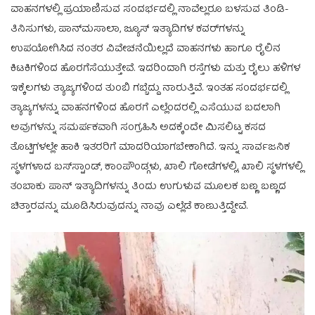
ವಾಹನಗಳಲ್ಲಿ ಪ್ರಯಾಣಿಸುವ ಸಂದರ್ಭದಲ್ಲಿ ನಾವೆಲ್ಲರೂ ಬಳಸುವ ತಿಂಡಿ-
ತಿನಿಸುಗಳು, ಪಾನ್‌ಮಸಾಲಾ, ಜ್ಯೂಸ್ ಇತ್ಯಾದಿಗಳ ಕವರ್‌ಗಳನ್ನು
ಉಪಯೋಗಿಸಿದ ನಂತರ ವಿವೇಚನೆಯಿಲ್ಲದೆ ವಾಹನಗಳು ಹಾಗೂ ರೈಲಿನ
ಕಿಟಕಿಗಳಿಂದ ಹೊರಗೆಸೆಯುತ್ತೇವೆ. ಇದರಿಂದಾಗಿ ರಸ್ತೆಗಳು ಮತ್ತು ರೈಲು ಹಳಿಗಳ
ಇಕ್ಕೆಲಗಳು ತ್ಯಾಜ್ಯಗಳಿಂದ ತುಂಬಿ ಗಬ್ಬೆದ್ದು ನಾರುತ್ತಿವೆ. ಇಂತಹ ಸಂದರ್ಭದಲ್ಲಿ
ತ್ಯಾಜ್ಯಗಳನ್ನು ವಾಹನಗಳಿಂದ ಹೊರಗೆ ಎಲ್ಲೆಂದರಲ್ಲಿ ಎಸೆಯುವ ಬದಲಾಗಿ
ಅವುಗಳನ್ನು ಸಮರ್ಪಕವಾಗಿ ಸಂಗ್ರಹಿಸಿ ಅದಕ್ಕೆಂದೇ ಮಿಸಲಿಟ್ಟ ಕಸದ
ತೊಟ್ಟಿಗಳಲ್ಲೇ ಹಾಕಿ ಇತರರಿಗೆ ಮಾದರಿಯಾಗಬೇಕಾಗಿದೆ. ಇನ್ನು ಸಾರ್ವಜನಿಕ
ಸ್ಥಳಗಳಾದ ಬಸ್‌ಸ್ಟಾಂಡ್, ಕಾಂಪೌಂಡ್ಗಳು, ಖಾಲಿ ಗೋಡೆಗಳಲ್ಲಿ, ಖಾಲಿ ಸ್ಥಳಗಳಲ್ಲಿ
ತಂಬಾಕು ಪಾನ್ ಇತ್ಯಾದಿಗಳನ್ನು ತಿಂದು ಉಗುಳುವ ಮೂಲಕ ಬಣ್ಣ ಬಣ್ಣದ
ಚಿತ್ತಾರವನ್ನು ಮೂಡಿಸಿರುವುದನ್ನು ನಾವು ಎಲ್ಲೆಡೆ ಕಾಣುತ್ತಿದ್ದೇವೆ.