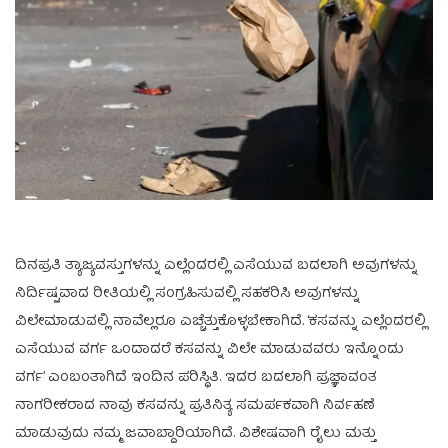
ದಿನಪ್ರತಿ ತ್ಯಾಜ್ಯವಸ್ತುಗಳನ್ನು ಎಲ್ಲೆಂದರಲ್ಲಿ ಎಸೆಯುವ ಬದಲಾಗಿ ಅವುಗಳನ್ನು
ನಿರ್ದಿಷ್ಟವಾದ ರೀತಿಯಲ್ಲಿ ಸಂಗ್ರಹಿಸುವಲ್ಲಿ ಸಹಕರಿಸಿ ಅವುಗಳನ್ನು
ವಿಲೇಮಾಡುವಲ್ಲಿ ನಾವೆಲ್ಲರೂ ಎಚ್ಚೆತ್ತುಕೊಳ್ಳಬೇಕಾಗಿದೆ. ‘ಕಸವನ್ನು ಎಲ್ಲೆಂದರಲ್ಲಿ
ಎಸೆಯುವ ವರ್ಗ ಒಂದಾದರೆ ಕಸವನ್ನು ವಿಲೇ ಮಾಡುವವರು ಇನ್ನೊಂದು
ವರ್ಗ’ ಎಂಬಂತಾಗಿದೆ ಇಂದಿನ ಪರಿಸ್ಥಿತಿ. ಇದರ ಬದಲಾಗಿ ಪ್ರಜ್ಞಾವಂತ
ನಾಗರೀಕರಾದ ನಾವು ಕಸವನ್ನು ಪ್ರತಿನಿತ್ಯ ಸಮರ್ಪಕವಾಗಿ ನಿರ್ವಹಣೆ
ಮಾಡುವುದು ನಮ್ಮ ಜವಾಬ್ದಾರಿಯಾಗಿದೆ. ವಿಶೇಷವಾಗಿ ರೈಲು ಮತ್ತು