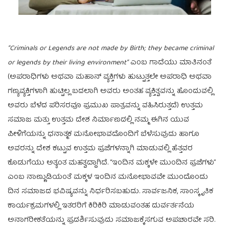
“Criminals or Legends are not made by Birth; they became criminal
or legends by their living environment”
ಎಂಬ ಗಾದೆಯು ಮಾತಿನಂತೆ
(ಅಪರಾಧಿಗಳು ಅಥವಾ ಮಹಾನ್ ವ್ಯಕ್ತಿಗಳು ಹುಟ್ಟುತ್ತಲೇ ಅಪರಾಧಿ ಅಥವಾ
ಗಣ್ಯವ್ಯಕ್ತಿಗಳಾಗಿ ಹುಟ್ಟಿಲ್ಲ ಬದಲಾಗಿ ಅವರು ಅಂತಹ ವ್ಯಕ್ತಿತ್ವವನ್ನು ಹೊಂದುವಲ್ಲಿ
ಅವರು ಬೆಳೆದ ಪರಿಸರವೂ ಪ್ರಮುಖ ಪಾತ್ರವನ್ನು ವಹಿಸಿರುತ್ತದೆ) ಉತ್ತಮ
ಸಮಾಜ ಮತ್ತು ಉತ್ತಮ ದೇಶ ನಿರ್ಮಾಣದಲ್ಲಿ ನಮ್ಮ ಈಗಿನ ಯುವ
ಪೀಳಿಗೆಯನ್ನು ಧನಾತ್ಮಕ ಮನೋಭಾವದೊಂದಿಗೆ ಬೆಳೆಸುವುದು ಹಾಗೂ
ಅವರನ್ನು ದೇಶ ಕಟ್ಟುವ ಉತ್ತಮ ಪ್ರಜೆಗಳನ್ನಾಗಿ ಮಾಡುವಲ್ಲಿ ಹೆತ್ತವರ
ಕೊಡುಗೆಯು ಅತ್ಯಂತ ಮಹತ್ವದ್ದಾಗಿದೆ. “ಇಂದಿನ ಮಕ್ಕಳೇ ಮುಂದಿನ ಪ್ರಜೆಗಳು”
ಎಂಬ ನಾಣ್ಣುಡಿಯಂತೆ ಮಕ್ಕಳ ಇಂದಿನ ಮನೋಭಾವವೇ ಮುಂದೊಂದು
ದಿನ ಸಮಾಜದ ಭವಿಷ್ಯವನ್ನು ನಿರ್ಧರಿಸಬಹುದು. ಸಾರ್ವಜನಿಕ, ಸಾಂಸ್ಕೃತಿಕ
ಕಾರ್ಯಕ್ರಮಗಳಲ್ಲಿ ಇತರರಿಗೆ ಕಿರಿಕಿರಿ ಮಾಡುವಂತಹ ದುರ್ವರ್ತನೆಯ
ಅನಾಗರೀಕತೆಯನ್ನು ಪ್ರದರ್ಶಿಸುವುದು ಸಮಾಜಕ್ಕೆಸಗುವ ಅಪಚಾರವೇ ಸರಿ.