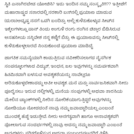
ಸ್ಥಿತಿ ಏನಾಗಿರಬೇಡ ಯೋಚಿಸಿ? ಇದು ಇಂದಿನ ನಮ್ಮ ಸಂಸ್ಕೃತಿ!!!?? ಇತ್ತೀಚೆಗೆ
ಮಹಾರಾಷ್ಟ್ರದ ಸತಾರದಲ್ಲಿ ಸರಕಾರಿ ಬಸ್‌ನಲ್ಲಿ ಪ್ರಯಾಣ ಮಾಡುವ
(ದುರಾ)ಅದೃಷ್ಟ ನನಗೆ ಒದಗಿ ಬಂದಿತ್ತು. ಅಲ್ಲಿ ಕುಳಿತುಕೊಳ್ಳುವ ಸೀಟ್‌ನ
ಇಕ್ಕೆಲಗಳಲ್ಲೂ ಪಾನ್ ತಿಂದು ಉಗುಳಿ ರಂಗು ರಂಗಿನ ಚಿತ್ತಾರ ಬಿಡಿಸಿರುವ
ಅಸಹನೀಯ ಸನ್ನಿವೇಶ ನನ್ನ ಕಣ್ಣಿಗೆ ಬಿತ್ತು. ಈ ಪ್ರಯಾಣವನ್ನು ಸೀಟ್‌ನಲ್ಲಿ
ಕುಳಿತುಕೊಳ್ಳಲಾರದೆ ನಿಂತುಕೊಂಡೆ ಪ್ರಯಾಣ ಮಾಡಿದ್ದೆ.
ಜಾಗತಿಕ ಸಮಸ್ಯೆಯಾಗಿ ಕಾಡುತ್ತಿರುವ ನವೀಕರಿಸಲಾಗದ ನೈಸರ್ಗಿಕ
ಸಂಪನ್ಮೂಲಗಳಾದ ವಿದ್ಯುತ್, ಇಂಧನ, ಜಲ ಇವುಗಳನ್ನು ಸಮರ್ಪಕವಾಗಿ
ಹಿತಮಿತವಾಗಿ ಬಳಸುವ ಅವಶ್ಯಕತೆಯನ್ನು ನಾವೆಲ್ಲರೂ
ಅರಿತುಕೊಳ್ಳಬೇಕಾದದ್ದು ಅತೀ ಅವಶ್ಯಕ. ಮನೆ ಮತ್ತು ಸಾರ್ವಜನಿಕವಾಗಿ ನೀರು
ಪೂರೈಸಲು ಇರುವ ನಲ್ಲಿಗಳಲ್ಲಿ, ಮನೆಯ ಸಂಪುಗಳಲ್ಲಿ ಅಥವಾ ತಾರಸಿಯ
ಮೇಲಿನ ಟ್ಯಾಂಕ್‌ಗಳಲ್ಲಿ ನೀರಿನ ಸೋರಿಕೆಯಾಗುತ್ತಿದ್ದರೆ ಅವುಗಳನ್ನು
ನೋಡಿಯೂ ನೋಡದಂತೆ ನಾವು ನಮ್ಮ ಜವಾಬ್ದಾರಿಯಲ್ಲ ಎಂಬಂತೆ
ಮುಂದಕ್ಕೆ ಹೆಜ್ಜೆ ಇಡುತ್ತೇವೆ. ನೀರು ಅನಗತ್ಯವಾಗಿ ಹಾಗೂ ಅನಾವಶ್ಯಕವಗಿ
ಪೋಲಾಗುವ ಸಂದರ್ಭಗಳಲ್ಲಿ ನಾವು ಅದನ್ನು ನಮ್ಮ ಜವಾಬ್ದಾರಿ ಎಂಬಂತೆ
ಅವುಗಳನ್ನು ಸ್ಥಗಿತಗೊಳಿಸುವ ಅಥವಾ ಸಂಬಂಧಪಟ್ಟವರಿಗೆ ತಿಳಿಸಿ