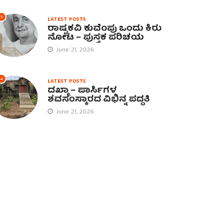
3
LATEST POSTS
ರಾಷ್ಟ್ರಕವಿ ಕುವೆಂಪು ಒಂದು ಕಿರು
ನೋಟ – ಪುಸ್ತಕ ಪರಿಚಯ
June 21, 2026
4
LATEST POSTS
ದಖ್ಮಾ – ಪಾರ್ಸಿಗಳ
ಶವಸಂಸ್ಕಾರದ ವಿಭಿನ್ನ ಪದ್ಧತಿ
June 21, 2026