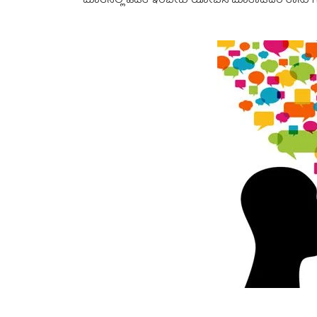
ಮಾತಿನಲ್ಲಿ ಹಿಡಿತ ಇರಬೇಕು ಯೋಚಿಸಿ ಮಾತಾಡಿದರೆ ತಾನು ಗ