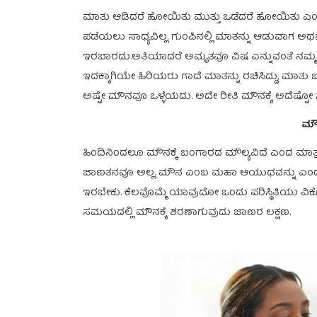
ಮಾತು ಆಡಿದರೆ ಹೋಯಿತು ಮುತ್ತು ಒಡೆದರೆ ಹೋಯಿತು ಎಂಬ ಗಾದ
ಪಡೆಯಲು ಸಾಧ್ಯವಿಲ್ಲ. ಗುಂಪಿನಲ್ಲಿ ಮಾತನ್ನು ಆಡುವಾಗ 
ಇರಬಾರದು.ಅತಿಯಾದರೆ ಅಮೃತವೂ ವಿಷ ಎನ್ನುವಂತೆ ನಮ್ಮ ಮಾತು 
ಇದಕ್ಕಾಗಿಯೇ ಹಿರಿಯರು ಗಾದೆ ಮಾತನ್ನು ರಚಿಸಿದ್ದು, ಮಾತು 
ಅಷ್ಟೇ ಮೌನವೂ ಒಳ್ಳೆಯದು. ಅದೇ ರೀತಿ ಮೌನಕ್ಕೆ ಅದೆಷ್ಟೋ
ಮೌ
ಹಿಂದಿನಿಂದಲೂ ಮೌನಕ್ಕೆ ಬಂಗಾರದ ಮೌಲ್ಯವಿದೆ ಎಂದ ಮಾತ್ರ
ಜಾಣತನವೂ ಅಲ್ಲ. ಮೌನ ಎಂಬ ಮಹಾ ಆಯುಧವನ್ನು ಎಂದು, ಯ
ಇರಬೇಕು. ಕೆಲವೊಮ್ಮೆ ಯಾವುದೋ ಒಂದು ಪರಿಸ್ಥಿತಿಯು ವಿಕೋಪಕ
ಸಮಯದಲ್ಲಿ ಮೌನಕ್ಕೆ ಶರಣಾಗುವುದು ಜಾಣರ ಲಕ್ಷಣ.