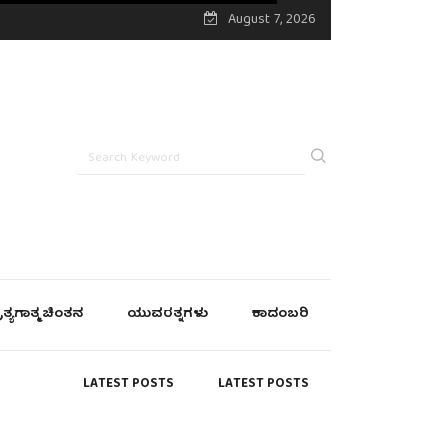
August 7, 2026
್ರತ್ಯಗಾತ್ಮ ಚಿಂತನ
ಯುವರತ್ನಗಳು
ಕಾದಂಬರಿ
LATEST POSTS
LATEST POSTS