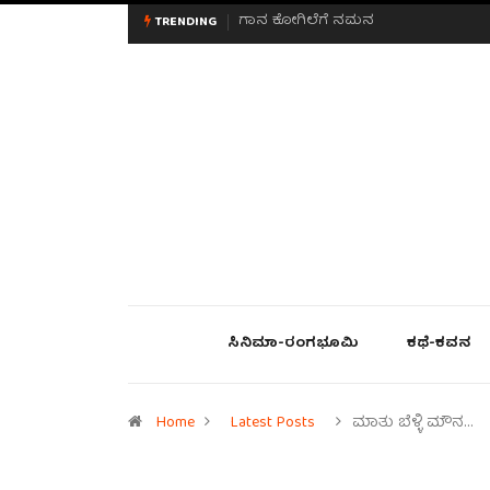
ಮನಸಿನ ಸವಿಭಾವ
TRENDING
ಸಿನಿಮಾ-ರಂಗಭೂಮಿ
ಕಥೆ-ಕವನ
Home
Latest Posts
ಮಾತು ಬೆಳ್ಳಿ ಮೌನ…