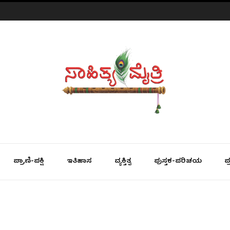
ಪ್ರಾಣಿ-ಪಕ್ಷಿ
ಇತಿಹಾಸ
ವ್ಯಕ್ತಿತ್ವ
ಪುಸ್ತಕ-ಪರಿಚಯ
ಪ