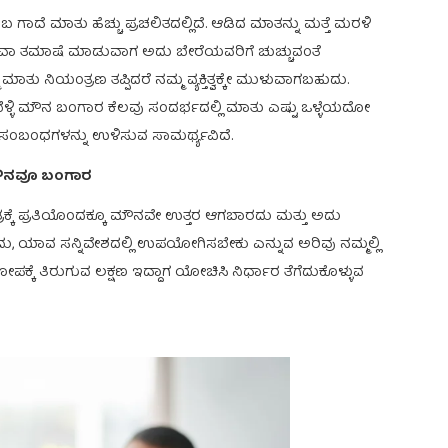
ೆ ಮಾತು ಹೆಚ್ಚು ಪ್ರಚಲಿತದಲ್ಲಿದೆ. ಆಡಿದ ಮಾತನ್ನು ಮತ್ತೆ ಮರಳಿ
ಅಥವಾ ತಮಾಷೆ ಮಾಡುವಾಗ ಅದು ಬೇರೆಯವರಿಗೆ ಚುಚ್ಚುವಂತೆ
ನಿಯಂತ್ರಣ ತಪ್ಪಿದರೆ ನಮ್ಮ ವ್ಯಕ್ತಿತ್ವಕ್ಕೇ ಮುಳುವಾಗಬಹುದು.
ಬೆಳ್ಳಿ ಮೌನ ಬಂಗಾರ ಕೆಲವು ಸಂದರ್ಭದಲ್ಲಿ ಮಾತು ಎಷ್ಟು ಒಳ್ಳೆಯದೋ
 ಸಂಬಂಧಗಳನ್ನು ಉಳಿಸುವ ಸಾಮರ್ಥ್ಯವಿದೆ.
ನವೂ ಬಂಗಾರ
ಕ್ಕೆ ಪ್ರತಿಯೊಂದಕ್ಕೂ ಮೌನವೇ ಉತ್ತರ ಆಗಬಾರದು ಮತ್ತು ಅದು
ಾವ ಸನ್ನಿವೇಶದಲ್ಲಿ ಉಪಯೋಗಿಸಬೇಕು ಎನ್ನುವ ಅರಿವು ನಮ್ಮಲ್ಲಿ
್ಕೆ ತಿರುಗುವ ಲಕ್ಷಣ ಇದ್ದಾಗ ಯೋಚಿಸಿ ನಿರ್ಧಾರ ತೆಗೆದುಕೊಳ್ಳುವ