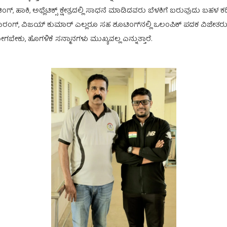
್, ಹಾಕಿ, ಅಥ್ಲೆಟಿಕ್ಸ್ ಕ್ಷೇತ್ರದಲ್ಲಿ ಸಾಧನೆ ಮಾಡಿದವರು ಬೆಳಕಿಗೆ ಬರುವುದು ಬಹಳ ಕಡಿಮೆ. ಕ
ಂಗ್, ವಿಜಯ್ ಕುಮಾರ್ ಎಲ್ಲರೂ ಸಹ ಶೂಟಿಂಗ್‌ನಲ್ಲಿ ಒಲಂಪಿಕ್ ಪದಕ ವಿಜೇತರು. ಇವರೆಲ
ಗಬೇಕು, ಹೊಗಳಿಕೆ ಸನ್ಮಾನಗಳು ಮುಖ್ಯವಲ್ಲ ಎನ್ನುತ್ತಾರೆ.