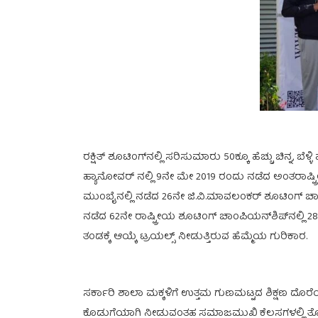
ರಕ್ಷಿತ್ ಶೂಟಿಂಗ್‌ನಲ್ಲಿ ಸರಿಸುಮಾರು 50ಕ್ಕೂ ಹೆಚ್ಚು ಚಿನ್ನ,
ಹ್ಯಾನೋವರ್ ನಲ್ಲಿ 9ನೇ ಮೇ 2019 ರಂದು ನಡೆದ ಅಂತರಾಷ್ಟ್ರೀಯ
ಮುಂಬೈನಲ್ಲಿ ನಡೆದ 26ನೇ ಜಿ.ವಿ.ಮಾವಲಂಕರ್ ಶೂಟಿಂಗ್ ಚಾಂಪ
ನಡೆದ 62ನೇ ರಾಷ್ಟ್ರೀಯ ಶೂಟಿಂಗ್ ಚಾಂಪಿಯನ್‌ಶಿಪ್‌ನಲ್ಲಿ 28
ತಂಡಕ್ಕೆ ಆಯ್ಕೆ ಟ್ರಯಲ್ಸ್ ನೀಡುತ್ತಿರುವ ಹೆಮ್ಮೆಯ ಗುರಿಕಾರ.
ಸರ್ಕಾರಿ ಶಾಲಾ ಮಕ್ಕಳಿಗೆ ಉತ್ತಮ ಗುಣಮಟ್ಟದ ಶಿಕ್ಷಣ ದೊರೆ
ಕೊಡುಗೆಯಾಗಿ ನೀಡುವಂತಹ ಸಮಾಜಮುಖಿ ಕೆಲಸಗಳಲ್ಲಿ ತೊಡಗಿ