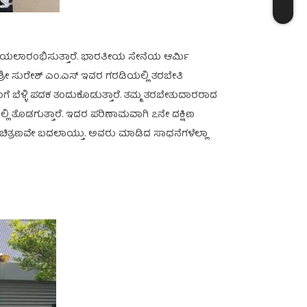
ತಿ ಪಡೆಯಲಾರಂಭಿಸುತ್ತಾರೆ. ಭಾರತೀಯ ಸೇನೆಯ ಆರ್ಮಿ
 ಶ್ರೀ ಸುರೇಶ್ ಎಂ.ಎಸ್ ಇವರ ಗರಡಿಯಲ್ಲಿ ತರಬೇತಿ
ಗೆ ಬೆಳ್ಳಿ ಪದಕ ತಂದುಕೊಡುತ್ತಾರೆ. ತಮ್ಮ ತರಬೇತುದಾರರಾದ
ಲ್ಲಿ ತೊಡಗುತ್ತಾರೆ. ಇದರ ಪರಿಣಾಮವಾಗಿ ೭ನೇ ದಕ್ಷಿಣ
ನದ ಚಿತ್ರಣವೇ ಬದಲಾಯ್ತು. ಅವರು ಮಾಡಿದ ಸಾಧನೆಗಳೆಲ್ಲಾ