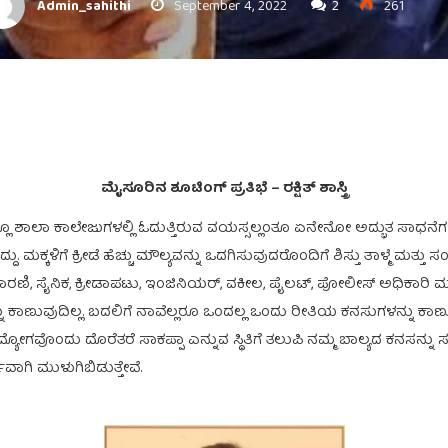
Admin_sahithi
September 4, 2022
2
261
ಮೈಸೂರಿನ ಶೂಟಿಂಗ್ ಪ್ರತಿಭೆ – ರಕ್ಷಿತ್ ಶಾಸ್ತ್ರಿ
ದರಲ್ಲೂ ಶಾಲಾ ಕಾಲೇಜುಗಳಲ್ಲಿ ಓದುತ್ತಿರುವ ವಯಸ್ಸಲ್ಲಂತೂ ಏನೇನೋ ಅದ್ಭುತ 
ಮಕ್ಕಳಿಗೆ ಕ್ರೀಡೆ ಹೆಚ್ಚು ಮೌಲ್ಯವನ್ನು ಒದಗಿಸುವುದರೊಂದಿಗೆ ಶಿಸ್ತು ತಾಳ್ಮೆ ಮತ್ತು
ರಣಿ, ಸೈನಿಕ, ಕ್ರೀಡಾಪಟು, ಇಂಜಿನಿಯರ್, ವಕೀಲ, ಪೈಲಟ್, ಪೋಲೀಸ್ ಅಧಿಕಾರಿ ಮ
 ಕಾಣುವುದಿಲ್ಲ. ಬದಲಿಗೆ ನಾವೆಲ್ಲರೂ ಒಂದಲ್ಲ ಒಂದು ರೀತಿಯ ಕನಸುಗಳನ್ನು ಕಾಣುತ್
ಯೋಗವೊಂದು ದೊರೆತರೆ ಸಾಕಪ್ಪಾ ಎನ್ನುವ ಸ್ಥಿತಿಗೆ ತಲುಪಿ ನಮ್ಮ ಬಾಲ್ಯದ ಕನಸನ್ನು
ಾಗಿ ಮುಳುಗಿಬಿಡುತ್ತೇವೆ.