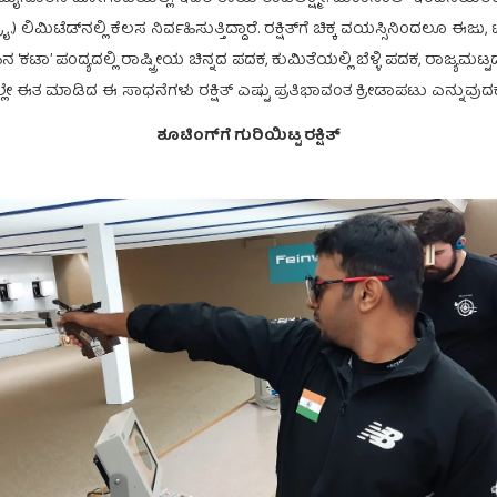
ಮಿಟೆಡ್‌ನಲ್ಲಿ ಕೆಲಸ ನಿರ್ವಹಿಸುತ್ತಿದ್ದಾರೆ. ರಕ್ಷಿತ್‌ಗೆ ಚಿಕ್ಕ ವಯಸ್ಸಿನಿಂದಲೂ ಈಜು, ಟೆ
ನ ‘ಕಟಾ’ ಪಂದ್ಯದಲ್ಲಿ ರಾಷ್ಟ್ರೀಯ ಚಿನ್ನದ ಪದಕ, ಕುಮಿತೆಯಲ್ಲಿ ಬೆಳ್ಳಿ ಪದಕ, ರಾಜ್ಯಮಟ್ಟದ
ಲ್ಲೇ ಈತ ಮಾಡಿದ ಈ ಸಾಧನೆಗಳು ರಕ್ಷಿತ್ ಎಷ್ಟು ಪ್ರತಿಭಾವಂತ ಕ್ರೀಡಾಪಟು ಎನ್ನುವುದಕ್ಕೆ 
ಶೂಟಿಂಗ್‌ಗೆ ಗುರಿಯಿಟ್ಟ ರಕ್ಷಿತ್