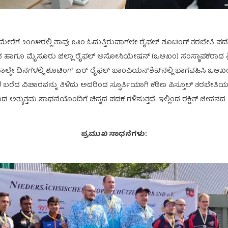
ೋತ್ಸಾಹದ ಮೇರೆಗೆ ೨೦೧೫ರಲ್ಲಿ ತಾವು ಒಃಂ ಓದುತ್ತಿರುವಾಗಲೇ ರೈಫಲ್ ಶೂಟಿಂಗ್ ತರಬೇ
ೃತ್ತರಾಗಿರುವ ಹಾಗೂ ಮೈಸೂರು ಜಿಲ್ಲಾ ರೈಫಲ್ ಅಸೋಸಿಯೇಷನ್ (ಒಆಖಂ) ಸಂಸ್ಥಾಪಕರಾದ
ಲ್ಕೇ ದಿನಗಳಲ್ಲಿ ಶೂಟಿಂಗ್ ಏರ್ ರೈಫಲ್ ಚಾಂಪಿಯನ್‌ಶಿಪ್‌ನಲ್ಲಿ ಭಾಗವಹಿಸಿ ಒಆಖಂ
ಲೆ ಬರೆದ ವಿಚಾರವನ್ನು ತಿಳಿದು ಅದರಿಂದ ಸ್ಫೂರ್ತಿಯಾಗಿ ಕಠಿಣ ಪಿಸ್ತೂಲ್ ತರಬೇತಿಯ
 ಅತ್ಯುತ್ತಮ ಸಾಧನೆಯೊಂದಿಗೆ ಚಿನ್ನದ ಪದಕ ಗಳಿಸುತ್ತದೆ. ಇಲ್ಲಿಂದ ರಕ್ಷಿತ್ ಜೀವ
ಪ್ರಮುಖ ಸಾಧನೆಗಳು: