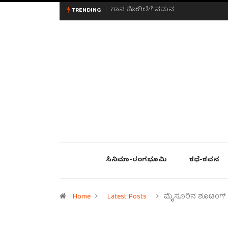
ಮನಸಿನ ಸವಿಭಾವ
TRENDING
ಸಿನಿಮಾ-ರಂಗಭೂಮಿ
ಕಥೆ-ಕವನ
Home
Latest Posts
ಮೈಸೂರಿನ ಶೂಟಿಂಗ್ ಪ್