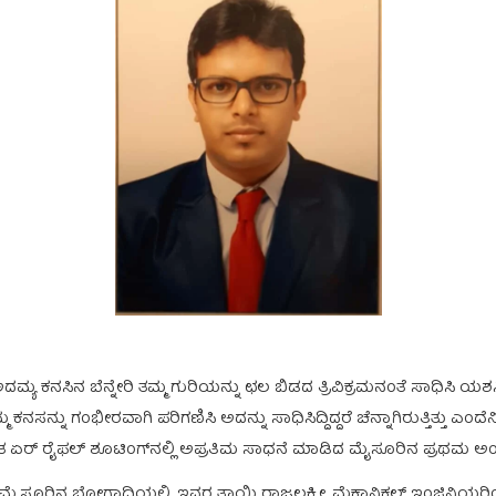
ಅದಮ್ಯ ಕನಸಿನ ಬೆನ್ನೇರಿ ತಮ್ಮ ಗುರಿಯನ್ನು ಛಲ ಬಿಡದ ತ್ರಿವಿಕ್ರಮನಂತೆ ಸಾಧಿಸಿ ಯಶ
ು ಗಂಭೀರವಾಗಿ ಪರಿಗಣಿಸಿ ಅದನ್ನು ಸಾಧಿಸಿದ್ದಿದ್ದರೆ ಚೆನ್ನಾಗಿರುತ್ತಿತ್ತು ಎಂದ
ತ್ರಿ. ಈತ ಏರ್ ರೈಫಲ್ ಶೂಟಿಂಗ್‌ನಲ್ಲಿ ಅಪ್ರತಿಮ ಸಾಧನೆ ಮಾಡಿದ ಮೈಸೂರಿನ ಪ್ರಥಮ ಅ
ವುದು ಮೈಸೂರಿನ ಬೋಗಾದಿಯಲ್ಲಿ. ಇವರ ತಾಯಿ ರಾಜಲಕ್ಷ್ಮೀ. ಮೆಕಾನಿಕಲ್ ಇಂಜಿನಿಯರಿಂ