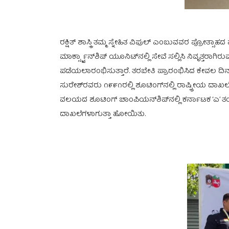
ರಕ್ಷಿತ್ ಶಾಸ್ತ್ರಿ ತಮ್ಮ ಸ್ನೇಹಿತ ವಿಫುಲ್ ಎಂಬುವವರ ಪ್ರ
ಮಾರ್ಕ್ಸ್ಮ್ಯಾನ್‌ಶಿಪ್ ಯೂನಿಟ್‌ನಲ್ಲಿ ಸೇವೆ ಸಲ್ಲಿಸಿ ನಿವ
ಪಡೆಯಲಾರಂಭಿಸುತ್ತಾರೆ. ತರಬೇತಿ ಪ್ರಾರಂಭಿಸಿದ ಕೇವಲ ದಿನಾ
ಸುರೇಶ್‌ರವರು ೧೯೯೧ರಲ್ಲಿ ಶೂಟಿಂಗ್‌ನಲ್ಲಿ ರಾಷ್ಟ್ರೀಯ ದಾಖ
ವಲಯದ ಶೂಟಿಂಗ್ ಚಾಂಪಿಯನ್‌ಶಿಪ್‌ನಲ್ಲಿ ಕರ್ನಾಟಕ ‘ಎ’ ತಂಡ
ದಾಖಲೆಗಳಾಗುತ್ತಾ ಹೋಯಿತು.