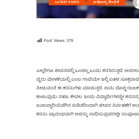
LATEST POSTS
ಅರೋಗ್ಯ ದೀಪಿಕೆ
Post Views:
379
ಎಲ್ಲರಿಗೂ ಜೀವನದಲ್ಲಿ ಒಂದಲ್ಲ ಒಂದು ಕನಸಿರುತ್ತದೆ. ಅ
ಪೈರು ಮೊಳಕೆಯಲ್ಲಿ ಎಂಬ ಗಾದೆಯೇ ಇಲ್ಲಿ ಬಹಳ ಸೂಕ್ತವಾದದ್ದು. 
ನೀಡುವಂತೆ ಈ ಕನಸುಗಳು ಮಾಡುತ್ತದೆ. ತಾನು ದೊಡ್ಡ ರಾಜಕಾ
ಕಾಣುವುದು ಸಹಜ. ಕೇವಲ ಇಂದು ವಿದ್ಯಾರ್ಥಿಗಳಷ್ಟೇ ಕನಸನ್ನು
ಜವಾಬ್ದಾರಿಯೆಡೆಗಿನ ತುಡಿತದಿಂದಾಗಿ ಜೀವನ ನಿರ್ವಹಣೆಗೆ ಉದ್
ಕನಸು ಪ್ರಾರಂಭವಾಗಿ ಅದನ್ನು ಸಾಧಿಸುವುದರಲ್ಲೇ ಸಂಪೂರ್ಣವ