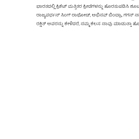
ಭಾರತದಲ್ಲಿ ಕ್ರಿಕೆಟ್ ಮತ್ತಿತರ ಕ್ರೀಡೆಗಳನ್ನು ಹೊರತುಪಡಿಸಿ ಶೂಟಿಂಗ
ರಾಜ್ಯವರ್ಧನ್ ಸಿಂಗ್ ರಾಥೋಡ್, ಅಭಿನವ್ ಬಿಂದ್ರಾ, ಗಗನ್ ನಾರ
ರಕ್ಷಿತ್ ಅವರನ್ನು ಕೇಳಿದರೆ, ನಮ್ಮ ಕೆಲಸ ನಾವು ಮಾಡುತ್ತಾ ಹೋ