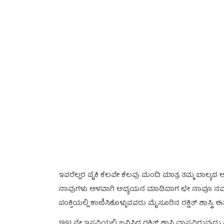
ಇವರೆಲ್ಲರ ಪೈಕಿ ಕೆಲವೇ ಕೆಲವು ಮಂದಿ ಮಾತ್ರ ತಮ್ಮ ಬಾಲ್ಯದ 
ನಾವುಗಳು ಆಳವಾಗಿ ಅಧ್ಯಯನ ಮಾಡಿದಾಗ ಛೇ ನಾವೂ ನಮ್ಮ ಕನಸನ್ನ
ಪಂಕ್ತಿಯಲ್ಲಿ ಕಾಣಿಸಿಕೊಳ್ಳುವವರು ಮೈಸೂರಿನ ರಕ್ಷಿತ್ ಶಾಸ್
1991 ನೇ ಇಸವಿಯಲ್ಲಿ ಜನಿಸಿದ ರಕ್ಷಿತ್ ಶಾಸ್ತ್ರಿ ವಾಸವಿರು