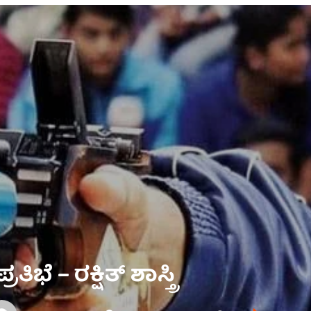
ೆ – ರಕ್ಷಿತ್ ಶಾಸ್ತ್ರಿ