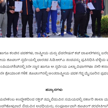
 ಬೆಳ್ಳಿ ಹಾಗೂ ಕಂಚಿನ ಪದಕಗಳು, ರಾಷ್ಟ್ರೀಯ ಮತ್ತು ಫೆಡರೇಷನ್ ಕಪ್ ದಾಖಲೆಗಳನ್ನು ಬರ
 ಶೂಟಿಂಗ್ ಸ್ಪರ್ಧೆಯಲ್ಲಿ ಭಾರತದ ಸಿ.ಡಿ.ಆರ್.ಎ ತಂಡವನ್ನು ಪ್ರತಿನಿಧಿಸಿ ಬೆಳ್ಳಿಯ
ಿಯನ್‌ಶಿಪ್‌ನಲ್ಲಿ 3ನೇ ಸ್ಥಾನ ಹಾಗೂ ಆ ಸ್ಪರ್ಧೆಯ ಎಲ್ಲಾ ವಿಭಾಗಗಳೂ ಸೇರಿ ಕರ್
ನೇ ಶ್ರೇಯಾಂಕ ಗಳಿಕೆ. ಶೂಟಿಂಗ್‌ನಲ್ಲಿ ಅಂತರಾಷ್ಟ್ರೀಯ ಪದಕ ಗೆದ್ದ ಮೈಸೂರಿನ ಪ್ರಥಮ
ಹವ್ಯಾಸಗಳು
ಯಬೇಕೆಂಬ ಉದ್ದೇಶದಿಂದ ರಕ್ಷಿತ್ ತಮ್ಮ ಬಿಡುವಿನ ಸಮಯದಲ್ಲಿ ಸರ್ಕಾರಿ ಶಾಲಾ ಮಕ್ಕ
ಕೊಳ್ಳುತ್ತಾರೆ. ಬಿಡುವಿನ ಅವಧಿಯನ್ನು ಸಂಪೂರ್ಣವಾಗಿ ಶೂಟಿಂಗ್ ತರಬೇತಿಗಾಗಿ 