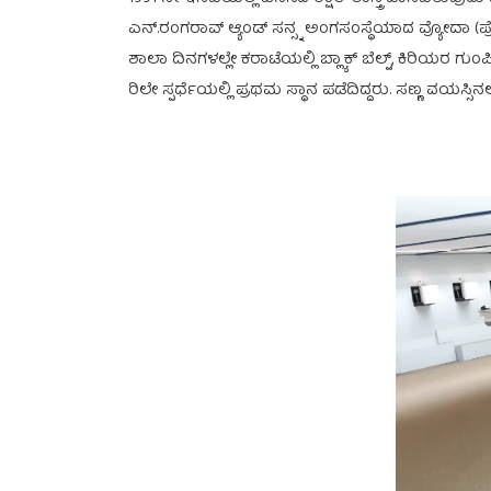
ಎನ್.ರಂಗರಾವ್ ಆ್ಯಂಡ್ ಸನ್ಸ್ನ ಅಂಗಸಂಸ್ಥೆಯಾದ ವ್ಯೋದಾ (ಪ್ರೈ.) ಲಿ
ಶಾಲಾ ದಿನಗಳಲ್ಲೇ ಕರಾಟೆಯಲ್ಲಿ ಬ್ಲ್ಯಾಕ್ ಬೆಲ್ಟ್, ಕಿರಿಯರ ಗುಂಪಿ
ರಿಲೇ ಸ್ಪರ್ಧೆಯಲ್ಲಿ ಪ್ರಥಮ ಸ್ಥಾನ ಪಡೆದಿದ್ದರು. ಸಣ್ಣ ವಯಸ್ಸಿನ