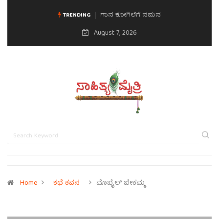
ಗಾನ ಕೋಗಿಲೆಗೆ ನಮನ
ಮನಸಿನ ಸವಿಭಾವ
TRENDING
August 7, 2026
Home
ಕಥೆ ಕವನ
ಮೊಬೈಲ್ ಬೇಕಮ್ಮ