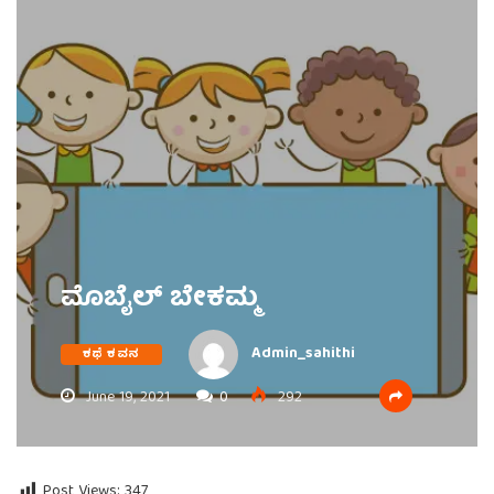
ಮೊಬೈಲ್ ಬೇಕಮ್ಮ
Admin_sahithi
ಕಥೆ ಕವನ
June 19, 2021
0
292
Post Views:
347