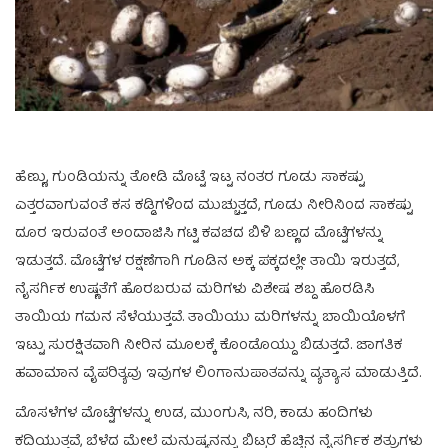
ಹೆಣ್ಣು, ಗುಂಡಿಯನ್ನು ತೋಡಿ ಮೊಟ್ಟೆ ಇಟ್ಟ ನಂತರ ಗೂಡು ಸಾಕಷ್ಟು
ಎತ್ತರವಾಗುವಂತೆ ಕಸ ಕಡ್ಡಿಗಳಿಂದ ಮುಚ್ಚುತ್ತದೆ, ಗೂಡು ನೀರಿನಿಂದ ಸಾಕಷ್ಟು
ದೂರ ಇರುವಂತೆ ಅಂದಾಜಿಸಿ ಗಟ್ಟಿ ಕವಚದ ಬಿಳಿ ಬಣ್ಣದ ಮೊಟ್ಟೆಗಳನ್ನು
ಇಡುತ್ತದೆ. ಮೊಟ್ಟೆಗಳ ರಕ್ಷಣೆಗಾಗಿ ಗೂಡಿನ ಅಕ್ಕ ಪಕ್ಕದಲ್ಲೇ ತಾಯಿ ಇರುತ್ತದೆ,
ನೈಸರ್ಗಿಕ ಉಷ್ಣತೆಗೆ ಹೊರಬರುವ ಮರಿಗಳು ವಿಶೇಷ ಶಬ್ದ ಹೊರಡಿಸಿ
ತಾಯಿಯ ಗಮನ ಸೆಳೆಯುತ್ತವೆ. ತಾಯಿಯು ಮರಿಗಳನ್ನು ಬಾಯಿಯೊಳಗೆ
ಇಟ್ಟು ಸುರಕ್ಷಿತವಾಗಿ ನೀರಿನ ಮೂಲಕ್ಕೆ ಕೊಂಡೊಯ್ದು ಬಿಡುತ್ತದೆ. ಜಾಗತಿಕ
ಹವಾಮಾನ ವೈಪರಿತ್ಯವು ಇವುಗಳ ಲಿಂಗಾನುಪಾತವನ್ನು ವ್ಯತ್ಯಾಸ ಮಾಡುತ್ತಿದೆ.
ಮೊಸಳೆಗಳ ಮೊಟ್ಟೆಗಳನ್ನು ಉಡ, ಮುಂಗುಸಿ, ನರಿ, ಕಾಡು ಹಂದಿಗಳು
ಕದಿಯುತ್ತವೆ, ಬೆಳೆದ ಮೇಲೆ ಮನುಷ್ಯನನ್ನು ಬಿಟ್ಟರೆ ಹೆಚ್ಚಿನ ನೈಸರ್ಗಿಕ ಶತ್ರುಗಳು