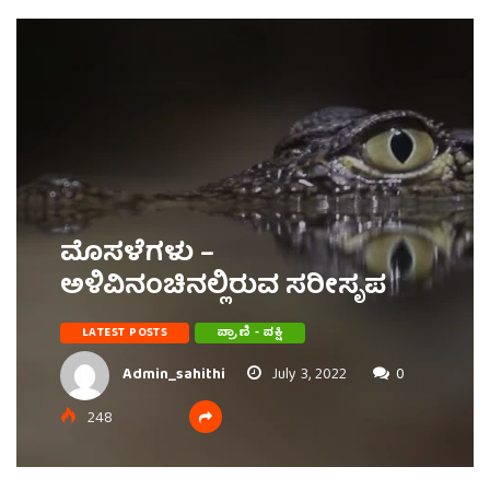
ಮೊಸಳೆಗಳು –
ಅಳಿವಿನಂಚಿನಲ್ಲಿರುವ ಸರೀಸೃಪ
LATEST POSTS
ಪ್ರಾಣಿ - ಪಕ್ಷಿ
Admin_sahithi
July 3, 2022
0
248