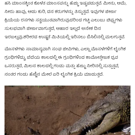
ಹಸಿ ಮಾಂಸಕ್ಕಿಂತ ಕೊಳೆತ ಮಾಂಸವನ್ನು ಹೆಚ್ಚು ಇಷ್ಟಪಡುತ್ತವೆ. ಮೀನು, ಆಮೆ,
ನೀರು ಹಾವು, ಆಡು ಕುರಿ, ದನ ಕರುಗಳನ್ನು ತಿನ್ನುತ್ತವೆ. ಇವುಗಳ ಜೀರ್ಣ
ಕ್ರಿಯೆಯ ರಸಗಳು ಸತ್ವಯುತವಾಗಿರುವುದರಿಂದ ಗಟ್ಟಿ ಎಲುಬು ಚಿಪ್ಪುಗಳು
ಸುಲಭವಾಗಿ ಜೀರ್ಣವಾಗುತ್ತದೆ, ಆಹಾರ ಇಲ್ಲದೆ ಅನೇಕ ದಿನ
ಇರಬಲ್ಲವು.ಶರೀರದ ಉಷ್ಣತೆ ಮಿತಿಯಲ್ಲಿ ಇರಿಸಲು ಬಿಸಿಲಿನಲ್ಲಿ ಮಲಗುತ್ತವೆ.
ಮೊಸಳೆಗಳು ಸಾಮಾನ್ಯವಾಗಿ ಸಂಘ ಜೀವಿಗಳು, ಎಲ್ಲಾ ಮೊಸಳೆಗಳಿಗೆ ಲೈಂಗಿಕ
ಗ್ರಂಥಿಗಳಿದ್ದು, ಬೆದೆಯ ಕಾಲದಲ್ಲಿ ಈ ಗ್ರಂಥಿಗಳಿಂದ ಕಾಮೋತ್ತೇಜಕ ದ್ರವ
ಒಸರುತ್ತದೆ, ಮಿಲನ ಕಾಲದಲ್ಲಿ ಗಂಡು ಮತ್ತು ಹೆಣ್ಣು ನೀರಿನಲ್ಲಿ ಸುತ್ತುತ್ತವೆ,
ನಂತರ ಗಂಡು ಹೆಣ್ಣಿನ ಮೇಲೆ ಏರಿ ಲೈಂಗಿಕ ಕ್ರಿಯೆ ಮಾಡುತ್ತದೆ.