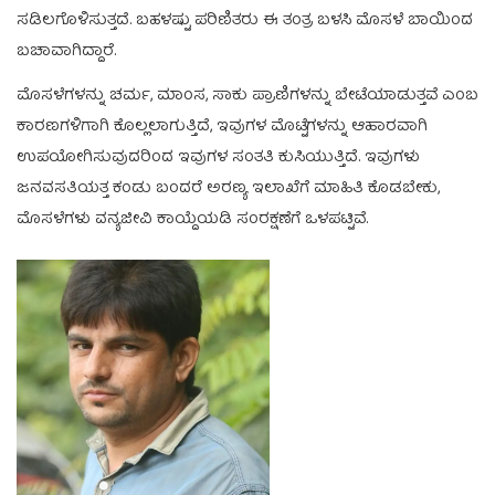
ಸಡಿಲಗೊಳಿಸುತ್ತದೆ. ಬಹಳಷ್ಟು ಪರಿಣಿತರು ಈ ತಂತ್ರ ಬಳಸಿ ಮೊಸಳೆ ಬಾಯಿಂದ
ಬಚಾವಾಗಿದ್ದಾರೆ.
ಮೊಸಳೆಗಳನ್ನು ಚರ್ಮ, ಮಾಂಸ, ಸಾಕು ಪ್ರಾಣಿಗಳನ್ನು ಬೇಟೆಯಾಡುತ್ತವೆ ಎಂಬ
ಕಾರಣಗಳಿಗಾಗಿ ಕೊಲ್ಲಲಾಗುತ್ತಿದೆ, ಇವುಗಳ ಮೊಟ್ಟೆಗಳನ್ನು ಆಹಾರವಾಗಿ
ಉಪಯೋಗಿಸುವುದರಿಂದ ಇವುಗಳ ಸಂತತಿ ಕುಸಿಯುತ್ತಿದೆ. ಇವುಗಳು
ಜನವಸತಿಯತ್ತ ಕಂಡು ಬಂದರೆ ಅರಣ್ಯ ಇಲಾಖೆಗೆ ಮಾಹಿತಿ ಕೊಡಬೇಕು,
ಮೊಸಳೆಗಳು ವನ್ಯಜೀವಿ ಕಾಯ್ದೆಯಡಿ ಸಂರಕ್ಷಣೆಗೆ ಒಳಪಟ್ಟಿವೆ.