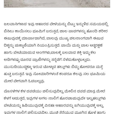
ಜಲವಾಸಿಗಳಾದ ಇವು ಆಹಾರದ ವೇಳೆಯನ್ನು ಬಿಟ್ಟು ಇನ್ನುಳಿದ ಸಮಯದಲ್ಲಿ
ಬಿಸಿಲು ಕಾಯಿಸಲು ಭೂಮಿಗೆ ಬರುತ್ತವೆ, ಜಾಲ ಪಾದಗಳನ್ನು ಹೊಂದಿ ಶರೀರ
ಈಜುವುದಕ್ಕೆ ಮಾರ್ಪಾಡಾಗಿದೆ, ಬಾಲವು ಮುಖ್ಯ ಚಲನಾಂಗವಾಗಿ ಈಜುವ
ದಿಕ್ಕನ್ನು ಚುಕ್ಕಾಣಿಯಾಗಿ ನಿಯಂತ್ರಿಸುತ್ತದೆ. ಬಾಯಿ ಮತ್ತು ಬಾಲ ಆತ್ಮರಕ್ಷಣೆ
ಹಾಗು ಬೇಟೆಯಾಡುವ ಅಂಗಗಳು,ಬಾಲಕ್ಕೆ ಬಲವಾದ ಶಕ್ತಿ ಇದ್ದು ಕೆಲ
ಅಡಿಗಳಷ್ಟು ದೂರದ ಪ್ರಾಣಿಗಳನ್ನು ತನ್ನೆಡೆಗೆ ಸೆಳೆದುಕೊಳ್ಳಬಲ್ಲದು.
ಮುಸುಡಿಯುದ್ಧಕ್ಕೂ ಇರುವ ಟೊಳ್ಳಾದ ಹಲ್ಲುಗಳು ಬಿದ್ದು ಹೋದರೂ ಮತ್ತೆ
ಹುಟ್ಟಿ ಬರುತ್ತವೆ. ಇವು ಸೋಮಾರಿಗಳಂತೆ ಕಂಡರೂ ಕೆಲವು ಸಲ ಭೂಮಿಯ
ಮೇಲೆ ವೇಗವಾಗಿ ಓಡಬಲ್ಲವು.
ಮೊಸಳೆಗಳ ಕೆಳ ದವಡೆಯು ಚಲಿಸುವುದಿಲ್ಲ, ಮೇಲಿನ ದವಡೆ ಮಾತ್ರ ಮೇಲೆ
ಕೆಳಗೆ ಆಡುತ್ತದೆ, ಇವುಗಳ ಅಗಲ ನಾಲಿಗೆ ಹೊರಚಾಚುವುದೇ ಇಲ್ಲ,ಹಲ್ಲುಗಳು
ಬೇಟೆಯನ್ನು ಹಿಡಿಯುವುದಕ್ಕೆ ವಿನಹಃ ಆಹಾರವನ್ನು ಜಗಿಯುವುದಕ್ಕೆ ಅಲ್ಲ,
ಇವುಗಳ ನಾಲಿಗೆ ಚಲಿಸುವುದಿಲ್ಲ, ಮುಚ್ಚಿ ತೆರೆಯುವ ಮೂಗಿನ ಹೊಳ್ಳೆ ಹಾಗು