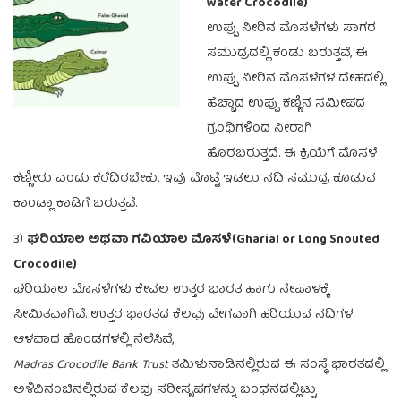
water Crocodile)
ಉಪ್ಪು ನೀರಿನ ಮೊಸಳೆಗಳು ಸಾಗರ
ಸಮುದ್ರದಲ್ಲಿ ಕಂಡು ಬರುತ್ತವೆ, ಈ
ಉಪ್ಪು ನೀರಿನ ಮೊಸಳೆಗಳ ದೇಹದಲ್ಲಿ
ಹೆಚ್ಚಾದ ಉಪ್ಪು ಕಣ್ಣಿನ ಸಮೀಪದ
ಗ್ರಂಥಿಗಳಿಂದ ನೀರಾಗಿ
ಹೊರಬರುತ್ತದೆ. ಈ ಕ್ರಿಯೆಗೆ ಮೊಸಳೆ
ಕಣ್ಣೀರು ಎಂದು ಕರೆದಿರಬೇಕು. ಇವು ಮೊಟ್ಟೆ ಇಡಲು ನದಿ ಸಮುದ್ರ ಕೂಡುವ
ಕಾಂಡ್ಲಾ ಕಾಡಿಗೆ ಬರುತ್ತವೆ.
3)
ಘರಿಯಾಲ ಅಥವಾ ಗವಿಯಾಲ ಮೊಸಳೆ(Gharial or Long Snouted
Crocodile)
ಘರಿಯಾಲ ಮೊಸಳೆಗಳು ಕೇವಲ ಉತ್ತರ ಭಾರತ ಹಾಗು ನೇಪಾಳಕ್ಕೆ
ಸೀಮಿತವಾಗಿವೆ. ಉತ್ತರ ಭಾರತದ ಕೆಲವು ವೇಗವಾಗಿ ಹರಿಯುವ ನದಿಗಳ
ಆಳವಾದ ಹೊಂಡಗಳಲ್ಲಿ ನೆಲೆಸಿವೆ,
Madras Crocodile Bank Trust
ತಮಿಳುನಾಡಿನಲ್ಲಿರುವ ಈ ಸಂಸ್ಥೆ ಭಾರತದಲ್ಲಿ
ಅಳಿವಿನಂಚಿನಲ್ಲಿರುವ ಕೆಲವು ಸರೀಸೃಪಗಳನ್ನು ಬಂಧನದಲ್ಲಿಟ್ಟು