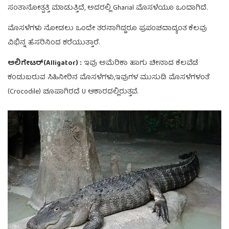
ಸಂತಾನೋತ್ಪತ್ತಿ ಮಾಡುತ್ತಿದೆ, ಅದರಲ್ಲಿ Gharial ಮೊಸಳೆಯೂ ಒಂದಾಗಿದೆ.
ಮೊಸಳೆಗಳು ನೋಡಲು ಒಂದೇ ತರನಾಗಿದ್ದರೂ ಪ್ರಪಂಚದಾದ್ಯಂತ ಕೆಲವು
ವಿಭಿನ್ನ ಹೆಸರಿನಿಂದ ಕರೆಯುತ್ತಾರೆ.
ಅಲಿಗೇಟರ್(Alligator) :
ಇವು ಅಮೆರಿಕಾ ಹಾಗು ಚೀನಾದ ಕೆಲವೆಡೆ
ಕಂಡುಬರುವ ಸಿಹಿನೀರಿನ ಮೊಸಳೆಗಳು,ಇವುಗಳ ಮುಸುಡಿ ಮೊಸಳೆಗಳಂತೆ
(Crocodile) ಚೂಪಾಗಿರದೆ U ಆಕಾರದಲ್ಲಿರುತ್ತವೆ.