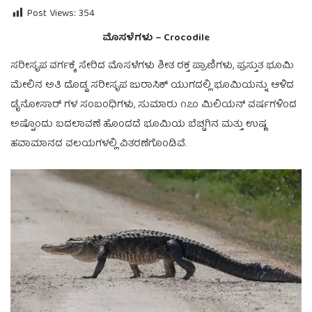
Post Views:
354
ಮೊಸಳೆಗಳು – Crocodile
ಸರೀಸೃಪ ವರ್ಗಕ್ಕೆ ಸೇರಿದ ಮೊಸಳೆಗಳು ಶೀತ ರಕ್ತ ಪ್ರಾಣಿಗಳು, ಪ್ರಸ್ತುತ ಭೂಮಿ
ಮೇಲಿನ ಅತಿ ದೊಡ್ಡ ಸರೀಸೃಪ ಜುರಾಸಿಕ್ ಯುಗದಲ್ಲಿ ಭೂಮಿಯನ್ನು ಆಳಿದ
ಡೈನೋಸಾರ್ ಗಳ ಸಂಬಂಧಿಗಳು, ಸುಮಾರು ೧೭೦ ಮಿಲಿಯನ್ ವರ್ಷಗಳಿಂದ
ಅಷ್ಟೊಂದು ಬದಲಾವಣೆ ಹೊಂದದೆ ಭೂಮಿಯ ಬೆಚ್ಚಗಿನ ಮತ್ತು ಉಷ್ಣ
ಹವಾಮಾನದ ವಲಯಗಳಲ್ಲಿ ವಿತರಣೆಗೊಂಡಿವೆ.