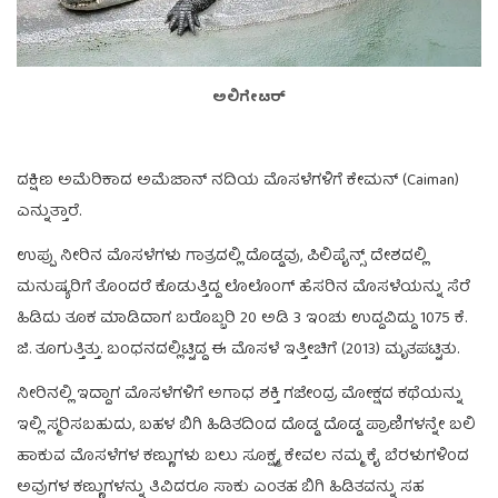
ಅಲಿಗೇಟರ್
ದಕ್ಷಿಣ ಅಮೆರಿಕಾದ ಅಮೆಜಾನ್ ನದಿಯ ಮೊಸಳೆಗಳಿಗೆ ಕೇಮನ್ (Caiman)
ಎನ್ನುತ್ತಾರೆ.
ಉಪ್ಪು ನೀರಿನ ಮೊಸಳೆಗಳು ಗಾತ್ರದಲ್ಲಿ ದೊಡ್ಡವು, ಪಿಲಿಪೈನ್ಸ್ ದೇಶದಲ್ಲಿ
ಮನುಷ್ಯರಿಗೆ ತೊಂದರೆ ಕೊಡುತ್ತಿದ್ದ ಲೊಲೊಂಗ್ ಹೆಸರಿನ ಮೊಸಳೆಯನ್ನು ಸೆರೆ
ಹಿಡಿದು ತೂಕ ಮಾಡಿದಾಗ ಬರೊಬ್ಬರಿ 20 ಅಡಿ 3 ಇಂಚು ಉದ್ದವಿದ್ದು 1075 ಕೆ.
ಜಿ. ತೂಗುತ್ತಿತ್ತು. ಬಂಧನದಲ್ಲಿಟ್ಟಿದ್ದ ಈ ಮೊಸಳೆ ಇತ್ತೀಚಿಗೆ (2013) ಮೃತಪಟ್ಟಿತು.
ನೀರಿನಲ್ಲಿ ಇದ್ದಾಗ ಮೊಸಳೆಗಳಿಗೆ ಅಗಾಧ ಶಕ್ತಿ ಗಜೇಂದ್ರ ಮೋಕ್ಷದ ಕಥೆಯನ್ನು
ಇಲ್ಲಿ ಸ್ಮರಿಸಬಹುದು, ಬಹಳ ಬಿಗಿ ಹಿಡಿತದಿಂದ ದೊಡ್ಡ ದೊಡ್ಡ ಪ್ರಾಣಿಗಳನ್ನೇ ಬಲಿ
ಹಾಕುವ ಮೊಸಳೆಗಳ ಕಣ್ಣುಗಳು ಬಲು ಸೂಕ್ಷ್ಮ, ಕೇವಲ ನಮ್ಮ ಕೈ ಬೆರಳುಗಳಿಂದ
ಅವುಗಳ ಕಣ್ಣುಗಳನ್ನು ತಿವಿದರೂ ಸಾಕು ಎಂತಹ ಬಿಗಿ ಹಿಡಿತವನ್ನು ಸಹ