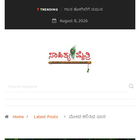
ಗಾನ ಕೋಗಿಲೆಗೆ ನಮನ
TRENDING
August 8, 2026
Home
Latest Posts
ಮೋಡ ಕಲಿಸಿದ ಪಾಠ