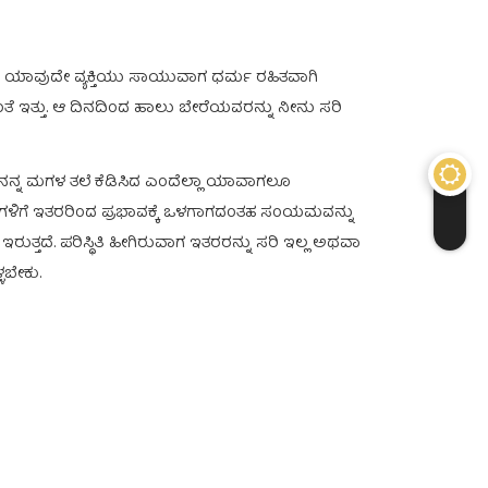
ೆಂದರೆ ಯಾವುದೇ ವ್ಯಕ್ತಿಯು ಸಾಯುವಾಗ ಧರ್ಮ ರಹಿತವಾಗಿ
ೆ ಇತ್ತು. ಆ ದಿನದಿಂದ ಹಾಲು ಬೇರೆಯವರನ್ನು ನೀನು ಸರಿ
 ನನ್ನ ಮಗಳ ತಲೆ ಕೆಡಿಸಿದ ಎಂದೆಲ್ಲಾ ಯಾವಾಗಲೂ
ಾ ಮಗಳಿಗೆ ಇತರರಿಂದ ಪ್ರಭಾವಕ್ಕೆ ಒಳಗಾಗದಂತಹ ಸಂಯಮವನ್ನು
ರುತ್ತದೆ. ಪರಿಸ್ಥಿತಿ ಹೀಗಿರುವಾಗ ಇತರರನ್ನು ಸರಿ ಇಲ್ಲ ಅಥವಾ
ಳಬೇಕು.