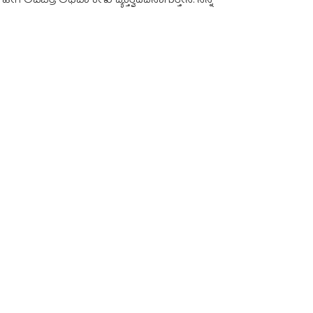
ಪವಿತ್ರ ಅಥವಾ ಕೀಳು ವ್ಯಕ್ತಿತ್ವದವನಾಗುತ್ತೇನೆ. ನಿನ್ನ