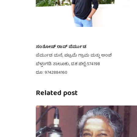
ಸಂತೋಷ್ ರಾವ್ ಪೆರ್ಮುಡ
ಪೆರ್ಮುಡ ಮನೆ, ಪಟ್ರಮೆ ಗ್ರಾಮ ಮತ್ತು ಅಂಚೆ
ಬೆಳ್ತಂಗಡಿ ತಾಲೂಕು, ದ.ಕ ಜಿಲ್ಲೆ-574198
ದೂ: 9742884160
Related post