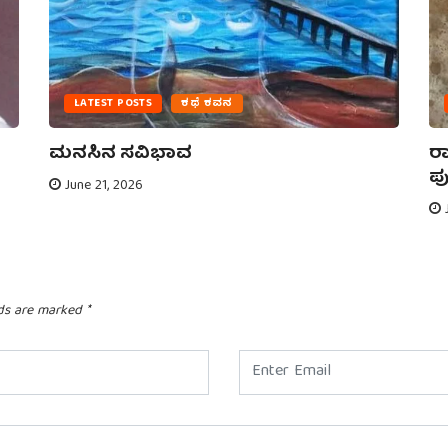
LATEST POSTS
ಕಥೆ ಕವನ
ಮನಸಿನ ಸವಿಭಾವ
ರಾ
ಪು
June 21, 2026
J
lds are marked
*