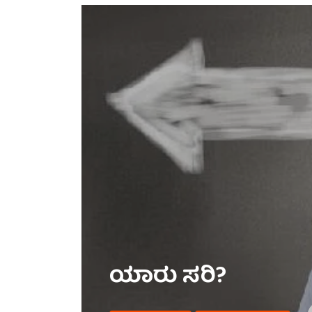
ಯಾರು ಸರಿ?