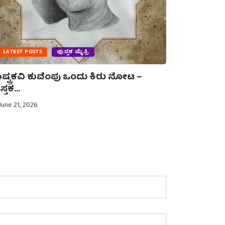
LATEST POSTS
ಪುಸ್ತಕ ಮೈತ್ರಿ
LATEST PO
ಷ್ಟ್ರಕವಿ ಕುವೆಂಪು ಒಂದು ಕಿರು ನೋಟ –
ಗಾನ ಕೋಗ
ಸ್ತಕ...
July 14, 202
une 21, 2026