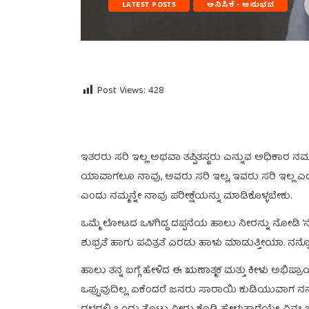
LATEST POSTS
ಅನಿಸಿಕೆ - ಅನುಭವ
Post Views:
428
ಇತರರು ಸರಿ ಇಲ್ಲ ಅಥವಾ ತಪ್ಪಿತಸ್ಥರು ಎನ್ನುವ ಅಧಿಕಾರ ನ
ಯಾವಾಗಲೂ ನಾವು, ಅವರು ಸರಿ ಇಲ್ಲ, ಇವರು ಸರಿ ಇಲ್ಲ ಎಂದು ನ
ಎಂದು ನಮ್ಮನ್ನೇ ನಾವು ಪರೀಕ್ಷೆಯನ್ನು ಮಾಡಿಕೊಳ್ಳಬೇಕು.
ಒಮ್ಮೆ ಲೋಟದ ಒಳಗಿದ್ದ ದಪ್ಪನೆಯ ಹಾಲು ನೀರನ್ನು ನೋಡಿ ‘ನೋಡು
ಶುಭ್ರತೆ ಹಾಗು ಪವಿತ್ರತೆ ಎರಡು ಹಾಳು ಮಾಡುತ್ತೀಯಾ. ನನ್ನೊಂ
ಹಾಲು ತನ್ನ ಬಗ್ಗೆ ಹೇಳಿದ ಈ ಋಣಾತ್ಮಕ ಮತ್ತು ಕೀಳು ಅಭಿಪ್ರಾಯ
ಒಪ್ಪುವುದಿಲ್ಲ. ಏಕೆಂದರೆ ಜನರು ಸಾರಾಯಿ ಕುಡಿಯುವಾಗ ನನ್ನನ