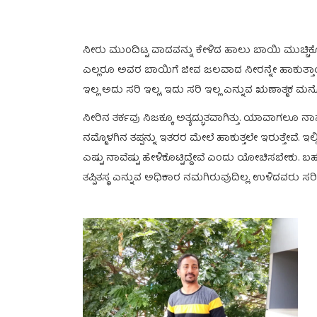
ನೀರು ಮುಂದಿಟ್ಟ ವಾದವನ್ನು ಕೇಳಿದ ಹಾಲು ಬಾಯಿ ಮುಚ್ಚಿಕೊಂ
ಎಲ್ಲರೂ ಅವರ ಬಾಯಿಗೆ ಜೀವ ಜಲವಾದ ನೀರನ್ನೇ ಹಾಕುತ್ತಾಯೇ
ಇಲ್ಲ ಅದು ಸರಿ ಇಲ್ಲ, ಇದು ಸರಿ ಇಲ್ಲ ಎನ್ನುವ ಋಣಾತ್ಮಕ ಮನೋ
ನೀರಿನ ತರ್ಕವು ನಿಜಕ್ಕೂ ಅತ್ಯದ್ಭುತವಾಗಿತ್ತು. ಯಾವಾಗ
ನಮ್ಮೊಳಗಿನ ತಪ್ಪನ್ನು ಇತರರ ಮೇಲೆ ಹಾಕುತ್ತಲೇ ಇರುತ್ತೇವ
ಎಷ್ಟು ನಾವೆಷ್ಟು ಹೇಳಿಕೊಟ್ಟಿದ್ದೇವೆ ಎಂದು ಯೋಚಿಸಬೇಕು. ಬಹ
ತಪ್ಪಿತಸ್ಥ ಎನ್ನುವ ಅಧಿಕಾರ ನಮಗಿರುವುದಿಲ್ಲ. ಉಳಿದವರು ಸರಿ