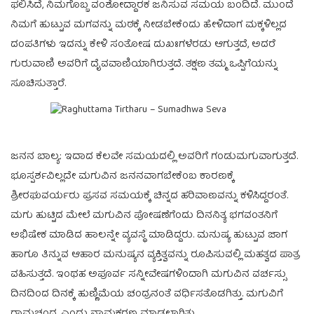
ಫಲಿಸಿದೆ, ನಿಮಗೊಬ್ಬ ವಂಶೋದ್ದಾರಕ ಜನಿಸುವ ಸಮಯ ಬಂದಿದೆ. ಮುಂದೆ
ನಿಮಗೆ ಹುಟ್ಟುವ ಮಗವನ್ನು ಮಠಕ್ಕೆ ನೀಡಬೇಕೆಂದು ಹೇಳಿದಾಗ ಮಕ್ಕಳಿಲ್ಲದ
ದಂಪತಿಗಳು ಇದನ್ನು ಕೇಳಿ ಸಂತೋಷ ದುಖಃಗಳೆರಡು ಆಗುತ್ತದೆ, ಅದರೆ
ಗುರುವಾಣಿ ಅವರಿಗೆ ದೈವವಾಣಿಯಾಗಿರುತ್ತದೆ. ತಕ್ಷಣ ತಮ್ಮ ಒಪ್ಪಿಗೆಯನ್ನು
ಸೂಚಿಸುತ್ತಾರೆ.
ಜನನ ಬಾಲ್ಯ: ಇದಾದ ಕೆಲವೇ ಸಮಯದಲ್ಲಿ ಅವರಿಗೆ ಗಂಡುಮಗುವಾಗುತ್ತದೆ.
ಭೂಸ್ಪರ್ಶವಿಲ್ಲದೇ ಮಗುವಿನ ಜನನವಾಗಬೇಕೆಂಬ ಕಾರಣಕ್ಕೆ
ಶ್ರೀರಘುವರ್ಯರು ಪ್ರಸವ ಸಮಯಕ್ಕೆ ಚಿನ್ನದ ಹರಿವಾಣವನ್ನು ಕಳಿಸಿದ್ದರಂತೆ.
ಮಗು ಹುಟ್ಟಿದ ಮೇಲೆ ಮಗುವಿನ ಪೋಷಣೆಗೆಂದು ದಿನನಿತ್ಯ ಭಗವಂತನಿಗೆ
ಅಭಿಷೇಕ ಮಾಡಿದ ಹಾಲನ್ನೇ ವ್ಯವಸ್ಥೆ ಮಾಡಿದ್ದರು. ಮನುಷ್ಯ ಹುಟ್ಟುವ ಜಾಗ
ಹಾಗೂ ತಿನ್ನುವ ಆಹಾರ ಮನುಷ್ಯನ ವ್ಯಕ್ತಿತ್ವವನ್ನು ರೂಪಿಸುವಲ್ಲಿ ಮಹತ್ವದ ಪಾತ್ರ
ವಹಿಸುತ್ತದೆ. ಇಂಥಹ ಅಪೂರ್ವ ಸನ್ನೀವೇಷಗಳಿಂದಾಗಿ ಮಗುವಿನ ವರ್ಚಸ್ಸು
ದಿನದಿಂದ ದಿನಕ್ಕೆ ಹುಣ್ಣಿಮೆಯ ಚಂದ್ರನಂತೆ ವರ್ಧಿಸತೊಡಗಿತ್ತು. ಮಗುವಿಗೆ
ರಾಮಚಂದ್ರ ಎಂದು ನಾಮಕರಣ ಮಾಡಲಾಗಿತ್ತು.