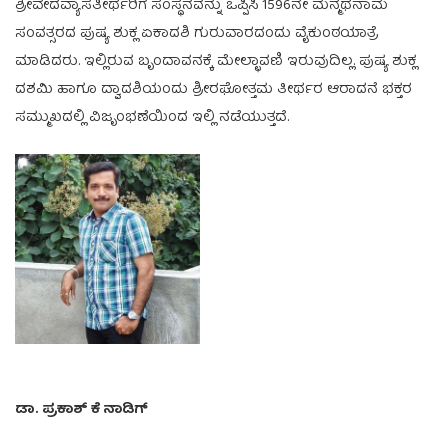
ಶ್ರೀವೇದವ್ಯಾಸತೀರ್ಥರಿಗೆ ಸಂಸ್ಥನವನ್ನು ಒಪ್ಪಿಸಿ 1596ನೇ ಮನ್ಮಥನಾಮ
ಸಂವತ್ಸರದ ಪುಷ್ಯ ಶುಕ್ಲ ಏಕಾದಶಿ ಗುರುವಾರದಂದು ವೈಕುಂಠಯಾತ್ರೆ
ಮಾಡಿದರು. ಇಲ್ಲಿರುವ ಬೃಂದಾವನಕ್ಕೆ ಮೇಲ್ಛಾವಣಿ ಇರುವುದಿಲ್ಲ. ಪುಷ್ಯ ಶುಕ್ಲ
ದಶಮಿ ಹಾಗೂ ದ್ವಾದಶಿಯಂದು ಶ್ರೀರಘೋತ್ತಮ ತೀರ್ಥರ ಆರಾದನೆ ಭಕ್ತರ
ಸಮ್ಮುಖದಲ್ಲಿ ವಿಜೃಂಭಣೆಯಿಂದ ಇಲ್ಲಿ ನಡೆಯುತ್ತದೆ.
ಡಾ. ಪ್ರಕಾಶ್ ಕೆ ನಾಡಿಗ್