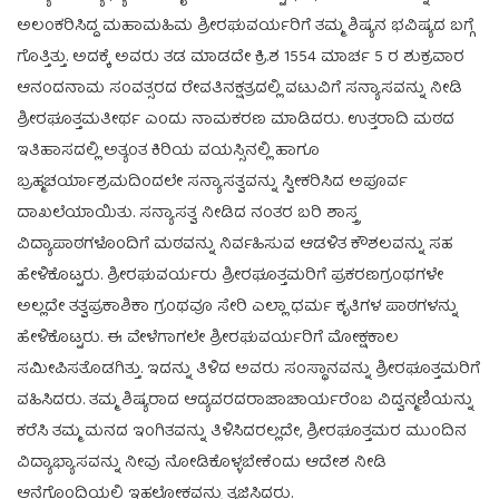
ಅಲಂಕರಿಸಿದ್ದ ಮಹಾಮಹಿಮ ಶ್ರೀರಘುವರ್ಯರಿಗೆ ತಮ್ಮ ಶಿಷ್ಯನ ಭವಿಷ್ಯದ ಬಗ್ಗೆ
ಗೊತ್ತಿತ್ತು. ಅದಕ್ಕೆ ಅವರು ತಡ ಮಾಡದೇ ಕ್ರಿ.ಶ 1554 ಮಾರ್ಚ 5 ರ ಶುಕ್ರವಾರ
ಆನಂದನಾಮ ಸಂವತ್ಸರದ ರೇವತಿನಕ್ಷತ್ರದಲ್ಲಿ ವಟುವಿಗೆ ಸನ್ಯಾಸವನ್ನು ನೀಡಿ
ಶ್ರೀರಘೂತ್ತಮತೀರ್ಥ ಎಂದು ನಾಮಕರಣ ಮಾಡಿದರು. ಉತ್ತರಾದಿ ಮಠದ
ಇತಿಹಾಸದಲ್ಲಿ ಅತ್ಯಂತ ಕಿರಿಯ ವಯಸ್ಸಿನಲ್ಲಿ ಹಾಗೂ
ಬ್ರಹ್ಮಚರ್ಯಾಶ್ರಮದಿಂದಲೇ ಸನ್ಯಾಸತ್ವವನ್ನು ಸ್ವೀಕರಿಸಿದ ಅಪೂರ್ವ
ದಾಖಲೆಯಾಯಿತು. ಸನ್ಯಾಸತ್ವ ನೀಡಿದ ನಂತರ ಬರಿ ಶಾಸ್ತ್ರ
ವಿದ್ಯಾಪಾಠಗಳೊಂದಿಗೆ ಮಠವನ್ನು ನಿರ್ವಹಿಸುವ ಆಡಳಿತ ಕೌಶಲವನ್ನು ಸಹ
ಹೇಳಿಕೊಟ್ಟರು. ಶ್ರೀರಘುವರ್ಯರು ಶ್ರೀರಘೂತ್ತಮರಿಗೆ ಪ್ರಕರಣಗ್ರಂಥಗಳೇ
ಅಲ್ಲದೇ ತತ್ವಪ್ರಕಾಶಿಕಾ ಗ್ರಂಥವೂ ಸೇರಿ ಎಲ್ಲಾ ಧರ್ಮ ಕೃತಿಗಳ ಪಾಠಗಳನ್ನು
ಹೇಳಿಕೊಟ್ಟರು. ಈ ವೇಳೆಗಾಗಲೇ ಶ್ರೀರಘುವರ್ಯರಿಗೆ ಮೋಕ್ಷಕಾಲ
ಸಮೀಪಿಸತೊಡಗಿತ್ತು. ಇದನ್ನು ತಿಳಿದ ಅವರು ಸಂಸ್ಥಾನವನ್ನು ಶ್ರೀರಘೂತ್ತಮರಿಗೆ
ವಹಿಸಿದರು. ತಮ್ಮ ಶಿಷ್ಯರಾದ ಆದ್ಯವರದರಾಜಾಚಾರ್ಯರೆಂಬ ವಿದ್ವನ್ಮಣಿಯನ್ನು
ಕರೆಸಿ ತಮ್ಮ ಮನದ ಇಂಗಿತವನ್ನು ತಿಳಿಸಿದರಲ್ಲದೇ, ಶ್ರೀರಘೂತ್ತಮರ ಮುಂದಿನ
ವಿದ್ಯಾಭ್ಯಾಸವನ್ನು ನೀವು ನೋಡಿಕೊಳ್ಳಬೇಕೆಂದು ಆದೇಶ ನೀಡಿ
ಆನೆಗೊಂದಿಯಲ್ಲಿ ಇಹಲೋಕವನ್ನು ತ್ಯಜಿಸಿದರು.