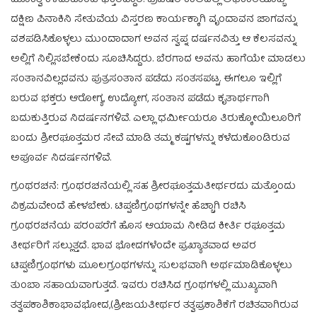
ದಕ್ಷಿಣ ಪಿನಾಕಿನಿ ಸೇತುವೆಯ ವಿಸ್ತರಣ ಕಾರ್ಯಕ್ಕಾಗಿ ವೃಂದಾವನ ಜಾಗವನ್ನು
ವಶಪಡಿಸಿಕೊಳ್ಳಲು ಮುಂದಾದಾಗ ಅವನ ಸ್ವಪ್ನ ದರ್ಷನವಿತ್ತು ಆ ಕೆಲಸವನ್ನು
ಅಲ್ಲಿಗೆ ನಿಲ್ಲಿಸಬೇಕೆಂದು ಸೂಚಿಸಿದ್ದರು. ಬೆರಗಾದ ಅವನು ಹಾಗೆಯೇ ಮಾಡಲು
ಸಂತಾನವಿಲ್ಲದವನು ಪುತ್ರಸಂತಾನ ಪಡೆದು ಸಂತಸಪಟ್ಟ. ಈಗಲೂ ಇಲ್ಲಿಗೆ
ಬರುವ ಭಕ್ತರು ಆರೋಗ್ಯ, ಉದ್ಯೋಗ, ಸಂತಾನ ಪಡೆದು ಕೃತಾರ್ಥಗಾಗಿ
ಬದುಕುತ್ತಿರುವ ನಿದರ್ಷನಗಳಿವೆ. ಎಲ್ಲಾ ಧರ್ಮೀಯರೂ ತಿರುಕ್ಕೋಯಿಲೂರಿಗೆ
ಬಂದು ಶ್ರೀರಘೂತ್ತಮರ ಸೇವೆ ಮಾಡಿ ತಮ್ಮ ಕಷ್ಟಗಳನ್ನು ಕಳೆದುಕೊಂಡಿರುವ
ಅಪೂರ್ವ ನಿದರ್ಷನಗಳಿವೆ.
ಗ್ರಂಥರಚನೆ: ಗ್ರಂಥರಚನೆಯಲ್ಲಿ ಸಹ ಶ್ರೀರಘೂತ್ತಮತೀರ್ಥರದು ಮತ್ತೊಂದು
ವಿಕ್ರಮವೇಂದೆ ಹೇಳಬೇಕು. ಟಿಪ್ಪಣಿಗ್ರಂಥಗಳನ್ನೇ ಹೆಚ್ಚಾಗಿ ರಚಿಸಿ
ಗ್ರಂಥರಚನೆಯ ಪರಂಪರೆಗೆ ಹೊಸ ಆಯಾಮ ನೀಡಿದ ಕೀರ್ತಿ ರಘೂತ್ತಮ
ತೀರ್ಥರಿಗೆ ಸಲ್ಲುತ್ತದೆ. ಭಾವ ಭೋದಗಳೆಂದೇ ಪ್ರಖ್ಯಾತವಾದ ಅವರ
ಟಿಪ್ಪಣಿಗ್ರಂಥಗಳು ಮೂಲಗ್ರಂಥಗಳನ್ನು ಸುಲಭವಾಗಿ ಅರ್ಥಮಾಡಿಕೊಳ್ಳಲು
ತುಂಬಾ ಸಹಾಯವಾಗುತ್ತದೆ. ಇವರು ರಚಿಸಿದ ಗ್ರಂಥಗಳಲ್ಲಿ ಮುಖ್ಯವಾಗಿ
ತತ್ವಪಕಾಶಿಕಾಭಾವಭೋದ,(ಶ್ರೀಜಯತೀರ್ಥರ ತತ್ವಪ್ರಕಾಶಿಕೆಗೆ ರಚಿತವಾಗಿರುವ