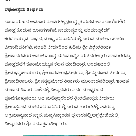
ರಘೋತ್ತಮ ತೀರ್ಥರು
ನಾರಾಯಣನ ಅವತಾರ ರೂಪಗಳೆಲ್ಲವೂ ದ್ವೈತ ಮತದ ಅನುನಾಯಿಗಳಿಗೆ
ಮೋಕ್ಷ ಕೊಡುವ ರೂಪಗಳಾಗಿವೆ. ಸಾಮಾನ್ಯರನ್ನು ಪರಮಾತ್ಮನೆಡೆಗೆ
ಕರೆದೊಯ್ಯುವ ಸಾಧನ, ಮಾಧ್ವ ಪರಂಪರೆಯಲ್ಲಿ ಬರುವ ಮಠಗಳು ಹಾಗೂ
ಪೀಠಾಧಿಪತಿಗಳು, ನರಹರಿ ತೀರ್ಥರಿಂದ ಹಿಡಿದು ಶ್ರೀ ವಿಶ್ವೇಶತೀರ್ಥ
ಶ್ರೀಪಾದರವರೆಗೆ ಅನೇಕ ಮಾಧ್ವ ಮಹಿಮಾನ್ವಿತ ಯತಿವರೇಣ್ಯರು ಪಾಮರರನ್ನು
ಮೋಕ್ಷದೆಡೆಗೆ ಕೊಂಡೊಯ್ಯುವ ಕೆಲಸ ಮಾಡಿದ್ದಾರೆ. ಅಂಥಹವರಲ್ಲಿ
ಶ್ರೀಮಧ್ವಾಚಾರ್ಯರು, ಶ್ರೀರಾಘವೇಂದ್ರತೀರ್ಥರು, ಶ್ರೀಸತ್ಯಭೋದ ತೀರ್ಥರು,
ಶ್ರೀವಾದಿರಾಜರು, ಶ್ರೀ ಸತ್ಯಪ್ರಮೋದ ತೀರ್ಥರು ಮುಂತಾದವರಿದ್ದಾರೆ. ಇಂಥಹ
ಮಹಾಮಹಿಮರ ಸಾಲಿನಲ್ಲಿ ನಿಲ್ಲುವವರು ಸರ್ವ ಮಾಧ್ವರಿಂದ
ಪೂಜೆಗೊಳ್ಳುವವರು ಆದ ಮತ್ತೊಬ್ಬರೆಂದರೆ ಶ್ರೀರಘೋತ್ತಮತೀರ್ಥರು.
ಶ್ರೀಉತ್ತರಾದಿ ಮಠದ ಪರಂಪರೆಯಲ್ಲಿ ಬರುವ ಗುರುಗಳಲ್ಲಿ ಇವರದ್ದು
ಅಗ್ರಮಾನ್ಯವಾದ ಸ್ಥಾನ. ಮಧ್ವಸಿದ್ದಾಂತದ ಪ್ರಸಾರದಲ್ಲಿ ಅಗ್ರಶ್ರೇಣಿಯಲ್ಲಿ
ನಿಲ್ಲುವವರು ಶ್ರೀ ರಘೂತ್ತಮತೀರ್ಥರು.