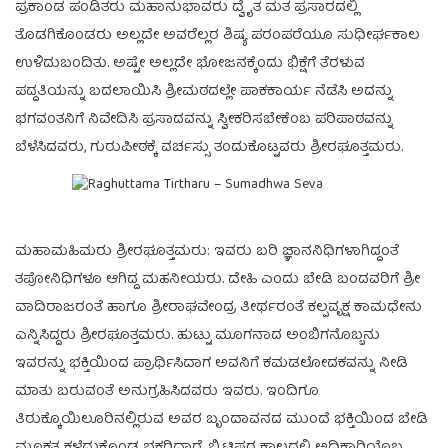
ಪ್ರಕಾಂಡ ಪಂಡಿತರು ಮಹಾನುಭಾವರು ದ್ವೈತ ಮತ ಪ್ರಸಾರದಲ್ಲಿ
ತೊಡಗಿಕೊಂಡರು ಅಲ್ಲದೇ ಅವರೆಲ್ಲರ ಶಿಷ್ಯ ಪರಂಪರೆಯೂ ಸುಧೀರ್ಘಕಾಲ
ಉಳಿದುಬಂದಿತು. ಅಷ್ಟೇ ಅಲ್ಲದೇ ಭೋಜನಕ್ಕೆಂದು ಭಿಕ್ಷೆಗೆ ತೆರಳುವ
ಪದ್ದತಿಯನ್ನು ಬದಲಾಯಿಸಿ ಶ್ರೀಮಠದಲ್ಲೇ ಪಾಕಕಾರ್ಯ ನೆಡೆಸಿ ಅದನ್ನು
ಭಗವಂತನಿಗೆ ನಿವೇದಿಸಿ ಪ್ರಸಾದವನ್ನು ಸ್ವೀಕರಿಸಬೇಕೆಂಬ ಪರಿಪಾಠವನ್ನು
ಬೆಳೆಸಿದವರು, ಗುರುಪೀಠಕ್ಕೆ ವರ್ಚಸ್ಸು ತಂದುಕೊಟ್ಟವರು ಶ್ರೀರಘೂತ್ತಮರು.
ಮಹಾಮಹಿಮರು ಶ್ರೀರಘೂತ್ತಮರು: ಇವರು ಬರಿ ಜ್ಞಾನನಿಧಿಗಳಾಗಿದ್ದಂತೆ
ತಪೋನಿಧಿಗಳೂ ಆಗಿದ್ದ ಮಹನೀಯರು. ದೇಹಿ ಎಂದು ಬೇಡಿ ಬಂದವರಿಗೆ ಶ್ರೀ
ವಾದಿರಾಜರಂತೆ ಹಾಗೂ ಶ್ರೀರಾಘವೇಂದ್ರ ತೀರ್ಥರಂತೆ ಕಲ್ಪವೃಕ್ಷ ಕಾಮಧೇನು
ಎನ್ನಿಸಿದ್ದರು ಶ್ರೀರಘೂತ್ತಮರು. ಹುಟ್ಟು ಮೂಗನಾದ ಅಂಬಿಗನೊಬ್ಬನು
ಇವರನ್ನು ಭಕ್ತಿಯಿಂದ ಪ್ರಾರ್ಥಿಸಿದಾಗ ಅವನಿಗೆ ಕಮಡಲೋದಕವನ್ನು ನೀಡಿ
ಮಾತು ಬರುವಂತೆ ಅನುಗ್ರಹಿಸಿದವರು ಇವರು. ಇಂದಿಗೂ
ತಿರುಕ್ಕೊಯಿಲೂರಿನಲ್ಲಿರುವ ಅವರ ಬೃಂದಾವನದ ಮುಂದೆ ಭಕ್ತಿಯಿಂದ ಬೇಡಿ
ಮೂಕತ್ವ ಕಳೆದುಕೊಂಡ ಭಕ್ತರಿದ್ದಾರೆ. ಬ್ರಿಟಿಷರ ಕಾಲದಲ್ಲಿ ಅಧಿಕಾರಿಯೊಬ್ಬ