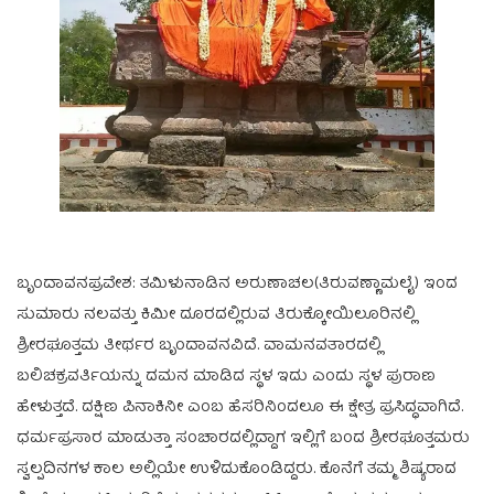
ಬೃಂದಾವನಪ್ರವೇಶ: ತಮಿಳುನಾಡಿನ ಅರುಣಾಚಲ(ತಿರುವಣ್ಣಾಮಲೈ) ಇಂದ
ಸುಮಾರು ನಲವತ್ತು ಕಿಮೀ ದೂರದಲ್ಲಿರುವ ತಿರುಕ್ಕೋಯಿಲೂರಿನಲ್ಲಿ
ಶ್ರೀರಘೂತ್ತಮ ತೀರ್ಥರ ಬೃಂದಾವನವಿದೆ. ವಾಮನವತಾರದಲ್ಲಿ
ಬಲಿಚಕ್ರವರ್ತಿಯನ್ನು ದಮನ ಮಾಡಿದ ಸ್ಥಳ ಇದು ಎಂದು ಸ್ಥಳ ಪುರಾಣ
ಹೇಳುತ್ತದೆ. ದಕ್ಷಿಣ ಪಿನಾಕಿನೀ ಎಂಬ ಹೆಸರಿನಿಂದಲೂ ಈ ಕ್ಷೇತ್ರ ಪ್ರಸಿದ್ಧವಾಗಿದೆ.
ಧರ್ಮಪ್ರಸಾರ ಮಾಡುತ್ತಾ ಸಂಚಾರದಲ್ಲಿದ್ದಾಗ ಇಲ್ಲಿಗೆ ಬಂದ ಶ್ರೀರಘೂತ್ತಮರು
ಸ್ವಲ್ಪದಿನಗಳ ಕಾಲ ಅಲ್ಲಿಯೇ ಉಳಿದುಕೊಂಡಿದ್ದರು. ಕೊನೆಗೆ ತಮ್ಮ ಶಿಷ್ಯರಾದ