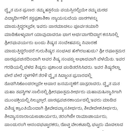
ದ್ವೈತ ಮತ ಪ್ರಸಾರ: ತಮ್ಮ ಹತ್ತನೆಯ ವಯಸ್ಸಿನಲ್ಲಿಯೇ ತಮ್ಮ ಮಠದ
ವಿದ್ಯಾರ್ಥಿಗಳಿಗೆ ತತ್ವಪ್ರಕಾಶಿಕಾ ನ್ಯಾಯಸುದೆಯ ಪಾಠಗಳನ್ನು
ಮಾಡುತ್ತಿದ್ದರಲ್ಲದೇ, ಇವರು ಪಾಠಮಾಡಲು ಪೂರ್ವತಯಾರಿ
ಮಾಡಿಕೊಳ್ಳುವಾಗ ಯಾವುದಾದರೂ ಭಾಗ ಅರ್ಥವಾಗದಿದ್ದಾಗ ಕನಸಿನಲ್ಲಿ
ಶ್ರೀರಘುವರ್ಯರು ಬಂದು ಶಿಷ್ಯನ ಸಂದೇಹವನ್ನು ನಿವಾರಣೆ
ಮಾಡುತ್ತಿದ್ದರೆಂದರೆ ಗುರುಶಿಷ್ಯರ ಸಂಭAದ ಹೇಗಿರಬಹುದು? ಶ್ರೀ ರಘೂತ್ತಮರ
ಪಾಠಪ್ರವಚನದಿಂದಾಗಿ ಅವರ ಶಿಷ್ಯ ಸಂಪತ್ತು ಅಘಾದವಾಗಿ ಬೆಳೆಯಿತು. ಇವರ
ಗರಡಿಯಲ್ಲಿ ಬೆಳೆದ ಶಿಷ್ಯರು ಪ್ರಕಾಂಡ ಪಂಡಿತರೆನಿಸಿದರು. ಇವರ ಶಿಷ್ಯರೆಲ್ಲಾ
ಬೇರೆ ಬೇರೆ ಸ್ಥಳಗಳಿಗೆ ತೆರಳಿ ದ್ವೈತ ಸಿದ್ದಾಂತ ಪ್ರಸಾರದಲ್ಲಿ
ತೊಡಗಿಸಿಕೊಂಡರಲ್ಲದೇ ಅಪಾರ ಜನಮನ್ನಣೆಗೆ ಪಾತ್ರರಾದರು. ದ್ವೈತ ಮತ
ಮಹಾ ತಪಸ್ವಿಗಳ ಸಾಲಿನಲ್ಲಿ ಶ್ರೀರಘೂತ್ತಮತೀರ್ಥರು ಮಹಾಮಹಿನ್ವಾತಿಗಾಗಿ
ಮುಂಪಕ್ತಿಯಲ್ಲಿ ನಿಲ್ಲುತ್ತಾರೆ. ಪಾಠಪ್ರವಚನಕಾರ್ಯದಲ್ಲಿ ಇವರು ಮಾಡಿದ
ವಿಶಿಷ್ಟ ಕ್ರಾಂತಿಯಿಂದಾಗಿ ಶ್ರೀವೇದವ್ಯಾಸತೀರ್ಥರು, ಶೀವೇದೇಶತೀರ್ಥರು,
ಶೀವ್ಯಾಸನಾರಾಯಣಚಾರ್ಯರು, ತರಂಗಿಣೀ ರಾಮಾಚಾರ್ಯರು,
ಪಾಂಡುರಂಗಿ ಆನಂದಭಟ್ಟಾರಕರು, ರೊಟ್ಟಿ ವೇಂಕಟಾದ್ರಿ ಭಟ್ಟರು ಮೊದಲಾದ