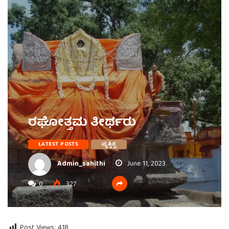
ರಘೋತ್ತಮ ತೀರ್ಥರು
LATEST POSTS
ವ್ಯಕ್ತಿತ್ವ
Admin_sahithi
June 11, 2023
0
327
Post Views:
418