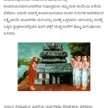
ಉಪನಯನವಾಗುವವರೆಗೂ ರಘೂತ್ತಮರು ತಮ್ಮ ತಂದೆ ತಾಯಿಯ ಬಳಿಯೆ
ಬೆಳೆದರು. ಐದನೇ ವರ್ಷಕ್ಕೆ ಉಪನಯನವಾದ ನಂತರ ಗುರುಗಳ ಆದೇಶದಂತೆ
ಲಕ್ಷ್ಮಿ ಭಾಯಿ ದಂಪತಿಗಳು ಮಗುವನ್ನು ಮಠಕ್ಕೆ ಒಪ್ಪಿಸಿದರು. ಮಗುವನ್ನು ಮಠಕ್ಕೆ
ಒಪ್ಪಿಸಿ ಸ್ವಲ್ಪಕಾಲದಲ್ಲಿಯೇ ಇವರ ಭಕ್ತಿಗೆ ಮೆಚ್ಚಿ ಅವರಿಗೆ ಹೆಣ್ಣು ಮಗುವೊಂದು
ಜನಿಸಿತು.
ಸನ್ಯಾಸ ವಿದ್ಯಾಭ್ಯಾಸ: ಐವತೈದು ವರ್ಷಗಳಷ್ಟು ಧೀರ್ಘಕಾಲ ಪೀಠವನ್ನು