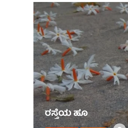
ರಸ್ತೆಯ ಹೂ