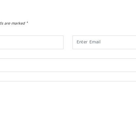
lds are marked
*