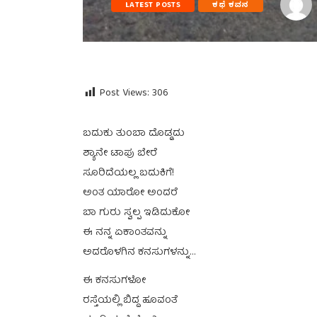
LATEST POSTS
ಕಥೆ ಕವನ
Post Views:
306
ಬದುಕು ತುಂಬಾ ದೊಡ್ಡದು
ಶ್ಯಾನೇ ಟಾಪು ಬೇರೆ
ಸೂರಿದೆಯಲ್ಲ ಬದುಕಿಗೆ!
ಅಂತ ಯಾರೋ ಅಂದರೆ
ಬಾ ಗುರು ಸ್ವಲ್ಪ ಇಡಿದುಕೋ
ಈ ನನ್ನ ಏಕಾಂತವನ್ನು
ಅದರೊಳಗಿನ ಕನಸುಗಳನ್ನು…
ಈ ಕನಸುಗಳೋ
ರಸ್ತೆಯಲ್ಲಿ ಬಿದ್ದ ಹೂವಂತೆ