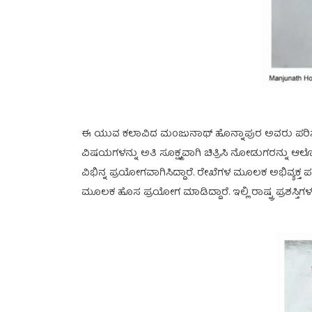
ಈ ಯುವ ಕಲಾವಿದ ಮಂಜುನಾಥ್ ಹೊನ್ನಾಪುರ ಅವರು ಪರಿಸರದ ಮೇಲ
ವಿಷಯಗಳನ್ನು ಅತಿ ಸೂಕ್ಷ್ಮವಾಗಿ ಚಿತ್ರಿಸಿ ನೋಡುಗರನ್ನು 
ವಿಭಿನ್ನ ಪ್ರಯೋಗವಾಗಿಸಿದ್ದಾರೆ. ರೇಖೆಗಳ ಮೂಲಕ ಅಭಿವ್ಯಕ್ತ ಪಡ
ಮೂಲಕ ಹೊಸ ಪ್ರಯೋಗ ಮಾಡಿದ್ದಾರೆ. ಇಲ್ಲಿ ರಾಷ್ಟ್ರ ಪ್ರಶಸ್ತಿಗಳ