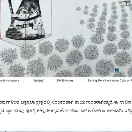
ಗಳಿಂದ ಚಿತ್ರಕಲಾ ಕ್ಷೇತ್ರದಲ್ಲಿ ನಿರಂತರವಾಗಿ ಕಾರ್ಯನಿರತರಾಗಿದ್ದಾರೆ. ಈ ಸಾಲಿನ 
ಟದ ಹಲವು ಪ್ರಶಸ್ತಿಗಳಲ್ಲದೇ ಕ್ಯಾಮಲಿನ್, ಕರ್ನಾಟಕ ಲಲಿತಕಲಾ ಅಕಾಡೆಮಿ ಇನ್ನಿತರ 