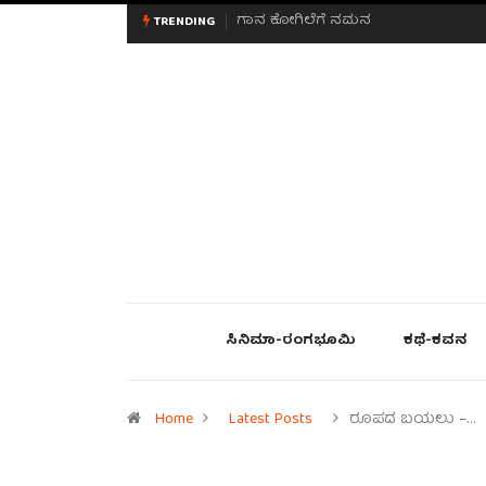
ಮನಸಿನ ಸವಿಭಾವ
TRENDING
ಸಿನಿಮಾ-ರಂಗಭೂಮಿ
ಕಥೆ-ಕವನ
Home
Latest Posts
ರೂಪದ ಬಯಲು –…