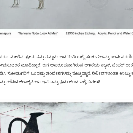
ಿನ ಪ್ರೇಮವನ್ನು ತಮ್ಮದೇ ಆದ ರೀತಿಯಲ್ಲಿ ಸಂಕೇತಗಳನ್ನು ಬಳಸಿ ಸರಣಿಯ ಚಿತ್ರಗಳನ
ಆಲೋಚಿಸುವಂತೆ ಮಾಡಿದ್ದಾರೆ. ಈಗ ಅಪರೂಪವಾಗಿರುವ ಅಳತೆಯ ಕ್ಯಾನ್, ಪೇಪರ್ ರಾಕೆ
ಿಸಿ ನೋಡುಗರಿಗೆ ಒಂದಷ್ಟು ಸಂದೇಶಗಳನ್ನು ಕೊಟ್ಟಿದ್ದಾರೆ. ರಿಲೀಫ್‍ಗಳಂತಹ ಉಬ್ಬು-ತಗ್
ನ್ನು ಗಳಿಸಿದ ಕಲಾಕೃತಿಗಳು ಇವೆ ಎನ್ನುವುದು ಕೂಡ ಇಲ್ಲಿ ವಿಶೇಷ!