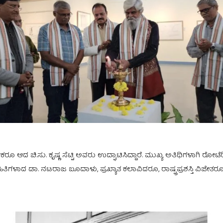
ರೂ ಆದ ಚಿ.ಸು. ಕೃಷ್ಣ ಸೆಟ್ಟಿ ಅವರು ಉದ್ಘಾಟಿಸಿದ್ದಾರೆ. ಮುಖ್ಯ ಅತಿಥಿಗಳಾಗಿ ರ
 ಸಾಹಿತಿಗಳಾದ ಡಾ. ನಟರಾಜ ಬೂದಾಳು, ಪ್ರಖ್ಯಾತ ಕಲಾವಿದರೂ, ರಾಷ್ಟ್ರಪ್ರಶಸ್ತಿ ವ