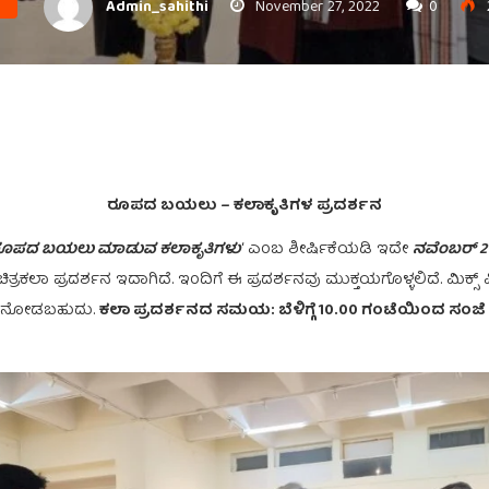
Admin_sahithi
November 27, 2022
0
ರೂಪದ ಬಯಲು – ಕಲಾಕೃತಿಗಳ ಪ್ರದರ್ಶನ
ೂಪದ ಬಯಲು ಮಾಡುವ ಕಲಾಕೃತಿಗಳು
‘ ಎಂಬ ಶೀರ್ಷಿಕೆಯಡಿ ಇದೇ
ನವೆಂಬರ್ 21
್ರಕಲಾ ಪ್ರದರ್ಶನ ಇದಾಗಿದೆ. ಇಂದಿಗೆ ಈ ಪ್ರದರ್ಶನವು ಮುಕ್ತಯಗೊಳ್ಳಲಿದೆ. ಮಿ
ಗಿ ನೋಡಬಹುದು.
ಕಲಾ ಪ್ರದರ್ಶನದ ಸಮಯ: ಬೆಳಿಗ್ಗೆ 10.00 ಗಂಟೆಯಿಂದ ಸಂಜೆ 