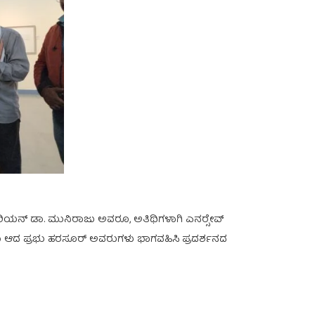
ೋಟೆರಿಯನ್ ಡಾ. ಮುನಿರಾಜು ಅವರೂ, ಅತಿಥಿಗಳಾಗಿ ಎನರ್‍ಸೇವ್
ಿಜೇತರೂ ಆದ ಪ್ರಭು ಹರಸೂರ್ ಅವರುಗಳು ಭಾಗವಹಿಸಿ ಪ್ರದರ್ಶನದ