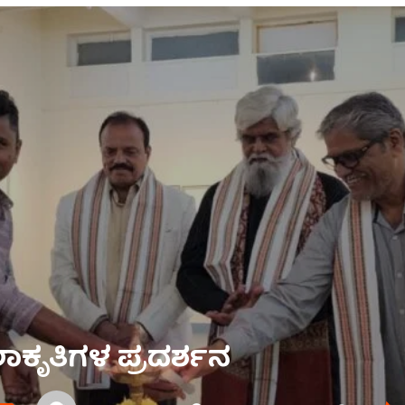
ಕೃತಿಗಳ ಪ್ರದರ್ಶನ