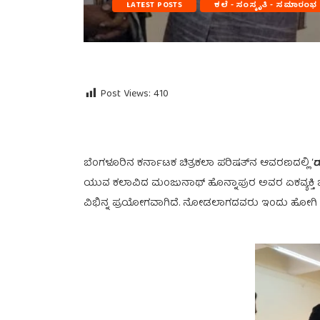
LATEST POSTS
ಕಲೆ - ಸಂಸ್ಕೃತಿ - ಸಮಾರಂಭ
Post Views:
410
ಬೆಂಗಳೂರಿನ ಕರ್ನಾಟಕ ಚಿತ್ರಕಲಾ ಪರಿಷತ್‍ನ ಆವರಣದಲ್ಲಿ ‘
ರ
ಯುವ ಕಲಾವಿದ ಮಂಜುನಾಥ್ ಹೊನ್ನಾಪುರ ಅವರ ಏಕವ್ಯಕ್ತಿ ಚಿತ
ವಿಭಿನ್ನ ಪ್ರಯೋಗವಾಗಿದೆ. ನೋಡಲಾಗದವರು ಇಂದು ಹೋ