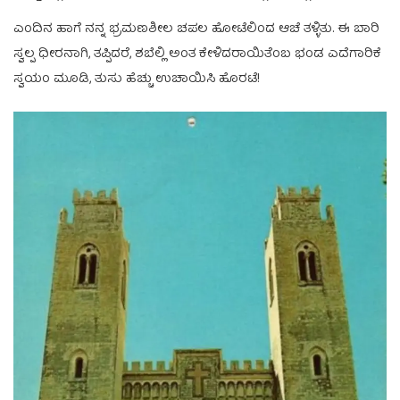
ಎಂದಿನ ಹಾಗೆ ನನ್ನ ಭ್ರಮಣಶೀಲ ಚಪಲ ಹೋಟೆಲಿಂದ ಆಚೆ ತಳ್ಳಿತು. ಈ ಬಾರಿ
ಸ್ವಲ್ಪ ಧೀರನಾಗಿ, ತಪ್ಪಿದರೆ, ಶಬೆಲ್ಲಿ ಅಂತ ಕೇಳಿದರಾಯಿತೆಂಬ ಭಂಡ ಎದೆಗಾರಿಕೆ
ಸ್ವಯಂ ಮೂಡಿ, ತುಸು ಹೆಚ್ಚು ಉಚಾಯಿಸಿ ಹೊರಟೆ!