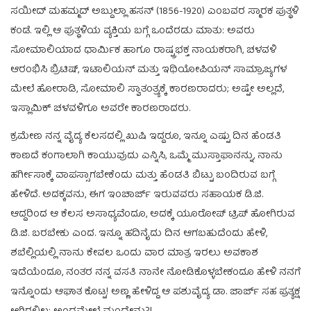
ಸಯೀದ್ ಮಹಮ್ಮದ್ ಅಬ್ದುಲ್ಲಾ ಹಸನ್ (1856-1920) ಎಂಬವರ ಸ್ಮಾರಕ ಪುತ್ಥಳಿ
ಕಂಡೆ. ಇಲ್ಲಿ ಆ ಪುತ್ಥಳಿಯ ವ್ಯಕ್ತಿಯ ಬಗ್ಗೆ ಒಂದೆರಡು ಮಾತು: ಅವರು
ಸೋಮಾಲಿಯಾದ ಧಾರ್ಮಿಕ ಹಾಗೂ ರಾಷ್ಟ್ರಭಕ್ತ ನಾಯಕರಾಗಿ, ಚಳವಳಿ
ಆರಂಭಿಸಿ ಬ್ರಿಟಿಷ್, ಇಟಾಲಿಯನ್ ಮತ್ತು ಇಥಿಯೋಪಿಯನ್ ಸಾಮ್ರಾಜ್ಯಗಳ
ಮೇಲೆ ಹೋರಾಡಿ, ಸೋಮಾಲಿ ಸ್ವಾತಂತ್ರ್ಯಕ್ಕೆ ಕಾರಣರಾದರು; ಅಷ್ಟೇ ಅಲ್ಲದೆ,
ಇಸ್ಲಾಮಿಕ್ ಚಳವಳಿಗೂ ಅವರೇ ಕಾರಣರಾದರು.
ಕ್ರಮೇಣ ನನ್ನ ವೈದ್ಯ ಕೆಲಸದಲ್ಲಿ ಖುಷಿ ಇದ್ದರೂ, ಇನ್ನೂ ಎಷ್ಟು ದಿನ ಹೆಂಡತಿ
ಕಾಣದೆ ಕಂಗಾಲಾಗಿ ಕಾಯುವುದು ಎನ್ನಿಸಿ, ಒಮ್ಮೆ ಮುಸ್ತಾಫಾನನ್ನು, ನಾನು
ಹರ್ಗೀಸಾಕ್ಕೆ ವಾಪಸ್ಸಾಗಬೇಕೆಂದು ಮತ್ತು ಹೆಂಡತಿ ಬಿಟ್ಟು ಬಂದಿರುವ ಬಗ್ಗೆ
ಹೇಳಿದೆ. ಅದಕ್ಕವನು, ಈಗ ಇಂಚಾರ್ಜ್ ಇರುವವರು ಸಹಾಯಕ ಡಿ.ಜಿ.
ಆದ್ದರಿಂದ ಆ ಕೆಲಸ ಅಸಾಧ್ಯವೆಂದೂ, ಅದಕ್ಕೆ ಯೂರೋಪ್ ಟ್ರಿಪ್ ಹೋಗಿರುವ
ಡಿ.ಜಿ. ಬರಬೇಕು ಎಂದ. ಇನ್ನೂ ಹದಿನೈದು ದಿನ ಆಗಬಹುದೆಂದು ಹೇಳಿ,
ಶಬೆಲ್ಲಿಯಲ್ಲಿ ನಾನು ಕೇವಲ ಒಂದು ವಾರ ಮಾತ್ರ ಇರಲು ಅವಕಾಶ
ಇದೆಯೆಂದೂ, ನಂತರ ನನ್ನ ವಸತಿ ನಾನೇ ನೋಡಿಕೊಳ್ಳಬೇಕಂದೂ ಹೇಳಿ ನನಗೆ
ಇನ್ನೊಂದು ಆಘಾತ ಕೊಟ್ಟ! ಅಣ್ಣ ಹೇಳಿದ್ದ ಆ ಪಶುವೈದ್ಯ ಡಾ. ಜಾರ್ಜ್ ಸಹ ಪ್ರತ್ಯಕ್ಷ