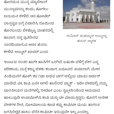
ಹೊರಡುವ ಮುನ್ನ ಮ್ಯಾನೇಜರ್
ಮುಸ್ತಾಫನನ್ನು ಕಂಡು, ಹೊಗಲು
ಅನುಮತಿ ಕೇಳಿದೆ. ಆತ ಹೋಟೆಲ್
ವಾಸ್ತವ್ಯದ ಬಗ್ಗೆ ವಿಚಾರಿಸಿ, ರೂಮಿಂದ
ಹೊರಬಂದು ಬೀಳ್ಕೊಟ್ಟ. ವಾಹನದಲ್ಲಿ
ಸಯೀದ್ ಮಹಮ್ಮದ್ ಅಬ್ದುಲ್ಲಾ
ಕೂತಾಗ, ನನ್ನ ಪ್ರತಿದಿನದ
ಹಸನ್ ಸ್ಮಾರಕ
ಸಾರಥಿಯಾಗುವ ಆತನ ಹೆಸರು
ಕೇಳಿದೆ. ಅಬ್ದುಲ್ ಖಾದರ್ ಎಂದ.
‘ಊಟ’ದ ನಂತರ ಹಾಗೇ ಹಾಸಿಗೆಗೆ ಒರಗಿದೆ. ಬಹುಶಃ ಬೆಳಿಗ್ಗೆ ಬೇಗ ಎದ್ದ
ಪರಿಣಾಮ, ಮತ್ತೆ ಕಣ್ಣು ಬೆಳಕು ಕಂಡಾಗ, ಐದೂವರೆ. ತಯಾರಾಗಿ, ಮೇಲೆ
ತಿಂಡಿಮನೆಗೆ ಹೋಗಿ ‘ಶಾ’ (‘ಚಾ ಅಥವ ಟೀ’ಗೆ ಅಲ್ಲಿಯ ಮಾತು) ಆರ್ಡರ್
ಮಾಡಿದೆ. ಟೀ, ಕಾಫಿ ಏನೇ ಆಗಲಿ ಹಾಲಿರದೆ ಬ್ಲ್ಯಾಕ್ – ಇಡೀ ದೇಶದಲ್ಲಿ. ನಮ್ಮ
ಭಾರತೀಯರ ಮನೆಗಳಲ್ಲಿ, ‘ನೀಡೋ’ ಎಂಬ ಸ್ವಿಟ್ಸರ್ಲೆಂಡಿಂದ ಆಮದಾದ
ಹಾಲುಪುಡಿ ಉಪಯೋಗಿಸಿ ಕಾಫಿ ಮತ್ತು ಟೀ ಮಾಡುತ್ತಿದ್ದರು. ಹೊರಗೆ, ಅನೇಕ
ದೇಶಗಳ ರೀತಿ, ಸೋಮಾಲಯ ಕೂಡ ಕಪ್ಪು ಕಾಫಿ/ಟೀ ಮಯ. ಹಾಗಂತ
ಜಗತ್ತಿನೆಲ್ಲೆಡೆ ಹಾಲು ಬೆರೆತ ಕಾಫಿ/ಟೀ ಇರುವುದೇ ಇಲ್ಲ ಎಂದಲ್ಲ.