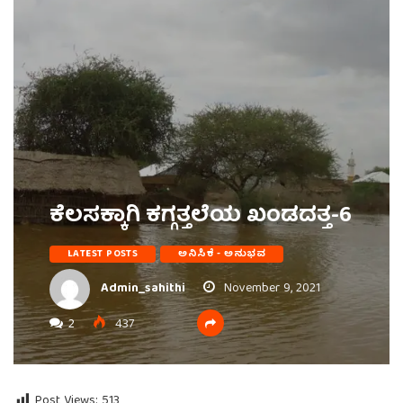
ಕೆಲಸಕ್ಕಾಗಿ ಕಗ್ಗತ್ತಲೆಯ ಖಂಡದತ್ತ-6
LATEST POSTS
ಅನಿಸಿಕೆ - ಅನುಭವ
Admin_sahithi
November 9, 2021
2
437
Post Views:
513