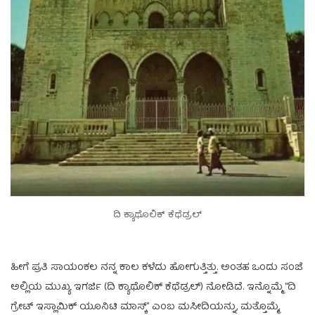
ದಿ ಕ್ಯಾಥೊಲಿಕ್ ಕೆಥೆಡ್ರಲ್
ಹೀಗೆ ಪ್ರತಿ ಸಾಯಂಕಲ ನನ್ನ ಕಾಲ ಕಳೆದು ಹೋಗುತ್ತಿತ್ತು. ಅಂತಹ ಒಂದು ಸಂಜೆ
ಅಲ್ಲಿಯ ಮುಖ್ಯ ಇಗರ್ಜಿ (ದಿ ಕ್ಯಾಥೊಲಿಕ್ ಕೆಥೆಡ್ರಲ್) ನೋಡಿದೆ. ಇನ್ನೊಮ್ಮೆ “ದಿ
ಗ್ರೇಟ್ ಇಸ್ಲಾಮಿಕ್ ಯೂನಿಟಿ ಮಾಸ್ಕ್” ಎಂಬ ಮಸೀದಿಯನ್ನು, ಮತ್ತೊಮ್ಮೆ,