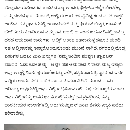
ಮೆಲ್ಲ ನಡೆಯತೊಡಗಿದೆ. ಬಹಳ ಮುಖ್ಯ ಅಂದರೆ, ಭಿಕ್ಷುಕರು ಕಣ್ಣಿಗೆ ಬೀಳಲಿಲ್ಲ.
ನಮ್ಮ ದೇಶದ ಥರ! ಮೇಲಾಗಿ, ಅಲ್ಲಿಯ ಕಾರುಗಳ ವೈವಿಧ್ಯ ಕಂಡ ನನಗೆ ಅಚ್ಚರಿ!
ಅಂದಿನ ನಮ್ಮ ಭಾರತದಲ್ಲಿ ಅಂಬಾಸಿಡರ್ ಮತ್ತು ಫಿಯೆಟ್ ಬಿಟ್ಟರೆ, ಊಹುಂ!
ಬೇರೆ ಕಂಡು ಕೇಳರಿಯದ ನಮ್ಮ ಜನ. ಆದರೆ, ಈ ಇಂಥ ಬಡನಾಡಿನಲ್ಲಿ ಏನೆಲ್ಲ
ಥರದ ಆಮದಾದ ಕಾರುಗಳು! ಅಲ್ಲಿಗೆ ಅಂತಹ ಹಣಕಾಸುಳ್ಳ ದಢೂತಿ ಮಂದಿ
ಸಹ ಅಲ್ಲಿ ಸಾಕಷ್ಟು ಇದ್ದಾರೆ,ಅಂದುಕೊಂಡು ಮುಂದೆ ಸಾಗಿದೆ. ನಗರದಲ್ಲಿ ದೊಡ್ಡ
ಬಸ್ಸುಗಳ ಬದಲು ಮಿನಿ ಬಸ್ಸುಗಳ (ನಮ್ಮ ಇಂದಿನ ಟೆಂಪೋ ಟ್ರಾವಲರ್
ಮಾದರಿ) ಓಡಾಟವೇ ಹೆಚ್ಚು – ಅವೂ ಸಹ ಆಮದಾದ ನಿಸಾನ್, ಮಜ್ಡ ಇತ್ಯಾದಿ.
ಅವು ಅಲ್ಲಲ್ಲಿ ನಿಂತು ಪ್ರಯಾಣಿಕರನ್ನು ಇಳಿಸಿ, ಹತ್ತಿಸಿ ಸಾಗುತ್ತಿದ್ದುದರಿಂದ ಇವೇ
ಇಲ್ಲಿಯ ಅಂತರನಗರ ಸಾರಿಗೆ ಎಂದು ತೀರ್ಮಾನಿಸಿದೆ. ಮುಂದೆ ನಾನು
ಅರಿತದ್ದು, ಅವುಗಳಲ್ಲಿ ಅರ್ಧ ಶಿಲ್ಲಿಂಗ್ (ಸೋಮಾಲಿ ಹಣ) ದರ ಒಬ್ಬರಿಗೆ ಎಂದು.
ಅರ್ಧ ಶಿಲ್ಲಿಂಗನ್ನು ಅವರ ಭಾಷೆಯಲ್ಲಿ ‘ಸುಮ್ನಿ’ ಎನ್ನುತ್ತಿದ್ದರಿಂದ, ನಮ್ಮ
ಭಾರತೀಯರ ನಾಲಗೆಗಳಲ್ಲಿ, ಅದು ‘ಸುಮ್ನಿಬಸ್’ ಎಂಬ ಹೆಸರು ಖ್ಯಾತಿ ಪಡೆದು
ಹರಿದಾಡಿತ್ತು.