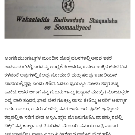
ಅಂಗಡಿಮುಂಗಟ್ಟುಗಳ ಮುಂದಿನ ದೊಡ್ಡ ಫಲಕಗಳಲ್ಲಿ ಅಥವ ಇತರೆ
ಜಾಹಿರಾತುಗಳಲ್ಲಿ ಬರೆದದ್ದು ಆಂಗ್ಲ ಲಿಪಿ ಆದರೂ, ಓದಲು ಉಕ್ಕಿನ ಕಡಲೆ. ದಿನ
ಕಳೆದಂತೆ ಅವುಗಳಲ್ಲಿ ಕೆಲವು ಸೋಮಾಲಿ ಮತ್ತು ಹಲವು ಇಟಾಲಿಯನ್
ಭಾಷೆಯಲ್ಲಿದ್ದವು ಎಂದು ತಿಳಿದೆ. ಓದಲು ಪ್ರಯತ್ನಿಸಿ ಸೋತು ತೆಪ್ಪಗೆ ಹೆಜ್ಜೆ
ಹಾಕಿದೆ. ಆದರೆ ಆಗಾಗ ನನ್ನ ಗುರುತುಗಳನ್ನು (ಲ್ಯಾಂಡ್ ಮಾರ್ಕ್ಸ್) ನೋಡುತ್ತಲೇ
ಇದ್ದೆ. ದಾರಿ ತಪ್ಪಿದರೆ, ಭಾಷೆ ಬೇರೆ ಗೊತ್ತಿಲ್ಲ. ನಾನು ಕೇಳಿದ್ದು ಅವರಿಗೆ ಅಕಸ್ಮಾತ್
ಅರ್ಥ ಆದರೂ, ಅವರು ಹೇಳಿದ್ದು ನನಗೆ ಅರ್ಥ ಆಗುವುದೇ? ಇಷ್ಟೊಂದು
ಕಷ್ಟದಲ್ಲಿ ಈ ನಡಿಗೆ ಬೇಡ ಅನ್ನಿಸಿ, ತಕ್ಷಣ ಮೊಟಕುಗೊಳಿಸಿ, ವಾಪಸ್ಸು ಶಬೆಲ್ಲಿ
ದಿಕ್ಕಿಗೆ ನನ್ನ ಕಾಲ್ಗಳ ರಥ ತಿರುಗಿಸಿದೆ. ಮೇಲಾಗಿ, ಸಮಯ ರಾತ್ರಿ ಎಂಟರ
ಆಸುಪಾಸಲ್ಲಿತ್ತು. ಊಟ ಎಂಬ ನಿರ್ವಿಶೇಷದ ಆಮ್ಲೆಟ್, ಬ್ರೆಡ್ ಇಳಿಸಿ,