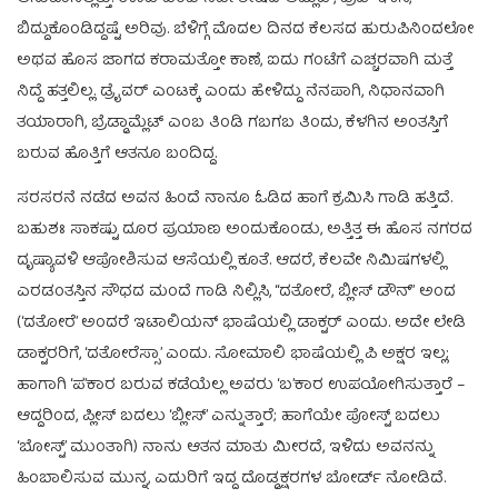
ಬಿದ್ದುಕೊಂಡಿದ್ದಷ್ಟೆ ಅರಿವು. ಬೆಳಿಗ್ಗೆ ಮೊದಲ ದಿನದ ಕೆಲಸದ ಹುರುಪಿನಿಂದಲೋ
ಅಥವ ಹೊಸ ಜಾಗದ ಕರಾಮತ್ತೋ ಕಾಣೆ, ಐದು ಗಂಟೆಗೆ ಎಚ್ಚರವಾಗಿ ಮತ್ತೆ
ನಿದ್ದೆ ಹತ್ತಲಿಲ್ಲ. ಡ್ರೈವರ್ ಎಂಟಕ್ಕೆ ಎಂದು ಹೇಳಿದ್ದು ನೆನಪಾಗಿ, ನಿಧಾನವಾಗಿ
ತಯಾರಾಗಿ, ಬ್ರೆಡ್ಡಾಮ್ಲೆಟ್ ಎಂಬ ತಿಂಡಿ ಗಬಗಬ ತಿಂದು, ಕೆಳಗಿನ ಅಂತಸ್ತಿಗೆ
ಬರುವ ಹೊತ್ತಿಗೆ ಆತನೂ ಬಂದಿದ್ದ.
ಸರಸರನೆ ನಡೆದ ಅವನ ಹಿಂದೆ ನಾನೂ ಓಡಿದ ಹಾಗೆ ಕ್ರಮಿಸಿ ಗಾಡಿ ಹತ್ತಿದೆ.
ಬಹುಶಃ ಸಾಕಷ್ಟು ದೂರ ಪ್ರಯಾಣ ಅಂದುಕೊಂಡು, ಅತ್ತಿತ್ತ ಈ ಹೊಸ ನಗರದ
ದೃಷ್ಯಾವಳಿ ಆಪೋಶಿಸುವ ಆಸೆಯಲ್ಲಿ ಕೂತೆ. ಆದರೆ, ಕೆಲವೇ ನಿಮಿಷಗಳಲ್ಲಿ
ಎರಡಂತಸ್ತಿನ ಸೌಧದ ಮಂದೆ ಗಾಡಿ ನಿಲ್ಲಿಸಿ, “ದತೋರೆ, ಬ್ಲೀಸ್ ಡೌನ್” ಅಂದ
(‘ದತೋರೆ’ ಅಂದರೆ ಇಟಾಲಿಯನ್ ಭಾಷೆಯಲ್ಲಿ ಡಾಕ್ಟರ್ ಎಂದು. ಅದೇ ಲೇಡಿ
ಡಾಕ್ಟರರಿಗೆ, ‘ದತೋರೆಸ್ಸಾ’ ಎಂದು. ಸೋಮಾಲಿ ಭಾಷೆಯಲ್ಲಿ ಪಿ ಅಕ್ಷರ ಇಲ್ಲ;
ಹಾಗಾಗಿ ‘ಪ’ಕಾರ ಬರುವ ಕಡೆಯೆಲ್ಲ ಅವರು ‘ಬ’ಕಾರ ಉಪಯೋಗಿಸುತ್ತಾರೆ –
ಆದ್ದರಿಂದ, ಪ್ಲೀಸ್ ಬದಲು ‘ಬ್ಲೀಸ್’ ಎನ್ನುತ್ತಾರೆ; ಹಾಗೆಯೇ ಪೋಸ್ಟ್ ಬದಲು
‘ಬೋಸ್ಟ್’ ಮುಂತಾಗಿ) ನಾನು ಆತನ ಮಾತು ಮೀರದೆ, ಇಳಿದು ಅವನನ್ನು
ಹಿಂಬಾಲಿಸುವ ಮುನ್ನ, ಎದುರಿಗೆ ಇದ್ದ ದೊಡ್ಡಕ್ಷರಗಳ ಬೋರ್ಡ್ ನೋಡಿದೆ.