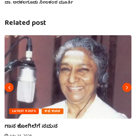
ಡಾ. ಅರಕಲಗೂಡು ನೀಲಕಂಠ ಮೂರ್ತಿ
Related post
LATEST POSTS
ಕಥೆ ಕವನ
ಗಾನ ಕೋಗಿಲೆಗೆ ನಮನ