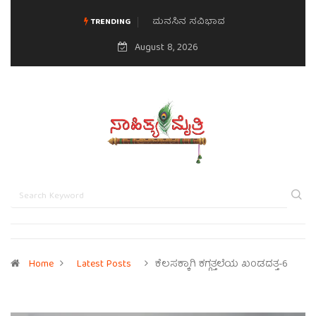
ಮನಸಿನ ಸವಿಭಾವ
TRENDING
August 8, 2026
Home
Latest Posts
ಕೆಲಸಕ್ಕಾಗಿ ಕಗ್ಗತ್ತಲೆಯ ಖಂಡದತ್ತ-6