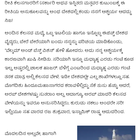
ರೀತಿ ಕೆಲಸಗಾರರಿಗೆ (ಸರ್ಕಾರಿ ಅಥವ ಇನ್ನಿತರ) ಮತ್ತವರ ಕುಟುಂಬಕ್ಕೆ ಈ
ರೀತಿಯ ಅನುಕೂಲವನ್ನು ಅಂಥ ದೇಶದಲ್ಲಿ ಕಂಡು ನನಗೆ ಆಶ್ಚರ್ಯ ಆದದ್ದು
ನಿಜ!
ಅಂದಿನ ಕೆಲಸದ ಮಧ್ಯೆ, ಒಬ್ಬ ಇಟಲಿಯ ಹಾಗೂ ಇನ್ನೊಬ್ಬ ಈಜಿಪ್ಟ್ ದೇಶದ
ವೈದ್ಯರು, ಬೇರೆ ಬೇರೆಯಾಗಿ ಬಂದು ನನ್ನನ್ನು ಪರಿಚಯ ಮಾಡಿಕೊಂಡು,
“ವೆಲ್ಕಮ್ ಅಂಡ್ ಬೆಸ್ಟ್ ವಿಶಸ್” ಹೇಳಿ ಹೋದರು. ಅದು ನನ್ನ ಆಶ್ಚರ್ಯಕ್ಕೆ
ಕಾರಣವಾಗಿ ಖುಷಿ ನೀಡಿತು. ಸರಿಯಾಗಿ ಇನ್ನೂ ಮಧ್ಯಾಹ್ನ ಎರಡು ಗಂಟೆ ಕೂಡ
ಇಲ್ಲ, ಅಷ್ಟರಲ್ಲಿ ಚಾಲಕ ಹಾಜರ್. ಬೆಳಿಗ್ಗೆ ಎಂಟರಿಂದ ಮಧ್ಯಾಹ್ನ ಎರಡು ಗಂಟೆ
ತನಕ ಮಾತ್ರ ಅಲ್ಲಿ ಕೆಲಸದ ವೇಳೆ; ಇಡೀ ದೇಶದಲ್ಲೇ ಎಲ್ಲ ಶಾಖೆಗಳಲ್ಲೂ ಸಹ.
ಮೊಗದಿಶು ಹಿಂದೂಮಹಾಸಾಗರದ ಕರಾವಳಿಲ್ಲಿದ್ದು ಸೆಕೆ ತುಸು ಹೆಚ್ಚು. ಆದರೆ,
ಅರಬ್ ದೇಶಗಳಷ್ಟು ಸುತರಾಂ ಅಲ್ಲ. ಆದಾಗ್ಯೂ, ಅರಬ್ ಮಾದರಿ ಕೆಲಸದ
ವೇಳೆಯನ್ನು ಇವರೂ ಅನುಸರಿಸಿದ್ದರು; ಕುರುಡು ನಕಲು ಅಂದರೇ ಸರಿ!
ಇಲ್ಲಿಯೂ ಸಹ ವಾರದ ರಜ ಶುಕ್ರವಾರ, ಇಸ್ಲಾಮಿಕ್ ರಾಷ್ಟ್ರ ಆದುದರಿಂದ.
ಮೊದಲದಿನ ಅಲ್ಲವೇ, ಹಾಗಾಗಿ