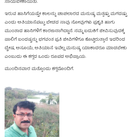
ಸಾಯಬೇಕಾಯಿತು.
ಇರುವ ಹಾಸಿಗೆಯಷ್ಟೇ ಕಾಲನ್ನು ಚಾಚಲಾರದ ಮನುಷ್ಯ ಮತ್ತಷ್ಟು ಮಗದಷ್ಟು
ಎಂದು ಅತಿಯಾಸೆಪಟ್ಟು ಬೇಡದ ಸಾವು ನೋವುಗಳು ಪ್ರಕೃತಿ ಹಾಗು
ಮುಂತಾದ ಹಾನಿಗಳಿಗೆ ಕಾರಣನಾಗಿದ್ದಾನೆ. ನಮ್ಮ ಬದುಕಿಗೆ ಜೀವಿಸುವುದಕ್ಕೆ
ಪಾಲಿಗೆ ಬಂದಷ್ಟನ್ನು ಭಗವಂತ ಪ್ರತಿ ಜೀವಿಗಳಿಗೂ ಕೊಟ್ಟಿರುತ್ತಾನೆ ಇದರಿಂದ
ದ್ವೇಷ, ಅಸೂಯೆ, ಅತಿಯಾಸೆ ಇವೆಲ್ಲ ಮನುಷ್ಯ ಯಾಕಾದರೂ ಮಾಡಬೇಕು
ಎಂಬುದು ಈ ಕಗ್ಗದ ಒಂದು ರೂಪದ ಅಭಿಪ್ರಾಯ.
ಮುಂದಿನವಾರ ಮತ್ತೊಂದು ಕಗ್ಗದೊಂದಿಗೆ.