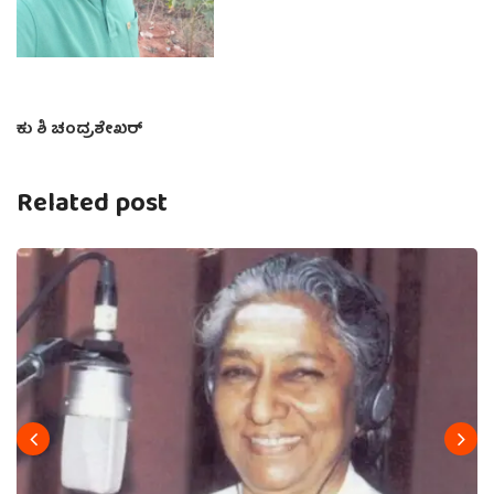
ಕು ಶಿ ಚಂದ್ರಶೇಖರ್
Related post