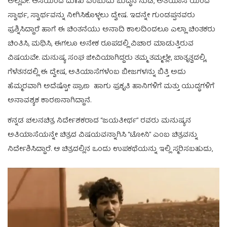
ಅಲ್ಲವೇ. ಆಸೆಯಿಂದ ದುಃಖ ಎಂಬುದು ಬುದ್ಧನ ನುಡಿ, ಅತಿಯಾಸೆ ಯಿಂದ
ಸ್ವಾರ್ಥ, ಸ್ವಾರ್ಥವನ್ನು ನೀಗಿಸಿಕೊಳ್ಳಲು ದ್ವೇಷ. ಇದನ್ನೇ ಗುಂಡಪ್ಪನವರು
ಪ್ರಶ್ನಿಸಿದ್ದಾರೆ ಹಾಗೆ ಈ ಚಿಂತನೆಯು ಅನಾದಿ ಕಾಲದಿಂದಲೂ ಎಲ್ಲಾ ಚಿಂತಕರು
ಚಿಂತಿಸಿ, ಮಥಿಸಿ, ಈಗಲೂ ಅನೇಕ ರೂಪದಲ್ಲಿ ವಿಚಾರ ಮಾಡುತ್ತಿರುವ
ವಿಷಯವೇ. ಮನುಷ್ಯ ಸಂಘ ಜೀವಿಯಾಗಿದ್ದರು ತಮ್ಮ ತಮ್ಮಲ್ಲೇ, ಬಾತೃತ್ವದಲ್ಲಿ,
ಗೆಳೆತನದಲ್ಲಿ ಈ ದ್ವೇಷ, ಅತಿಯಾಸೆಗಳೆಂಬ ಬೀಜಗಳನ್ನು ಬಿತ್ತಿ ಅದು
ಹೆಮ್ಮರವಾಗಿ ಅದೆಷ್ಟೋ ಪ್ರಾಣ ಹಾಗು ಪ್ರಕೃತಿ ಹಾನಿಗಳಿಗೆ ಮತ್ತು ಯುದ್ಧಗಳಿಗೆ
ಅನಾವಶ್ಯಕ ಕಾರಣನಾಗಿದ್ದಾನೆ.
ಕನ್ನಡ ಚಲನಚಿತ್ರ ನಿರ್ದೇಶಕರಾದ “ಜಯತೀರ್ಥ” ರವರು ಮನುಷ್ಯನ
ಅತಿಯಾಸೆಯನ್ನೇ ಚಿತ್ರದ ವಿಷಯವನ್ನಾಗಿಸಿ “ಟೋನಿ” ಎಂಬ ಚಿತ್ರವನ್ನು
ನಿರ್ದೇಶಿಸಿದ್ದಾರೆ. ಆ ಚಿತ್ರದಲ್ಲಿನ ಒಂದು ಉಪಕಥೆಯನ್ನು ಇಲ್ಲಿ ಸ್ಮರಿಸಬಹುದು,