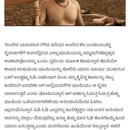
“ಊರಿನ ಯಜಮಾನ (ಗೌಡ, ಹಿರಿಯ) ಊರಿನ ಕೆಲ ಬಂಡಾಯವೆದ್ದ
ರೈತಾಳುಗಳಿಗೆ ಅವನಲ್ಲಿರುವ ಎಲ್ಲಾ ಭೂಮಿಯನ್ನು ತಮ್ಮದಾಗಿಸಿಕ್ಕೊಳ್ಳುವ
ಅವಕಾಶವೊಂದನ್ನು ಒಂದು ಸ್ಪರ್ಧೆಯ ಮೂಲಕ ಕೊಡುತ್ತಾನೆ. ಕೊನೆಯೇ
ಕಾಣದ ಉಳುಮೆಯ ಭೂಮಿಯನ್ನು ತೋರಿಸಿ ಯಾರು ಸೂರ್ಯ ಮುಳುಗುವ
ಒಳಗೆ ಉದ್ದಕ್ಕೂ ಓಡಿ ಸಾಕೆಂದಾಗ ನಿಂತು ತಮ್ಮ ಕೈಲಿದ್ದ ಕೋಲನ್ನು ನೆಟ್ಟು
ಹಿಂದಿರುಗಿ ಬರಬೇಕು ಆಗ ಅಲ್ಲಿಯವರೆಗಿನ ಭೂಮಿಯು ಆ ರೈತನ
ಪಾಲಾಗುತ್ತದೆ ಎಂದು ಘೋಷಿಸುತ್ತಾನೆ. ಆಗ ಆಳೊಬ್ಬ ಓಡುತ್ತ ಓಡುತ್ತ ಹೆಚ್ಚು
ಭೂಮಿಯ ಒಡೆಯನಾಗಬೇಕೆಂದು ಅತಿಯಾಸೆಯಿಂದ ಓಡಲು
ಪ್ರಾರಂಭಿಸುತ್ತಾನೆ. ಓಡಿ ಓಡಿ ಎಲ್ಲರನ್ನು ಹಿಂದಿಕ್ಕಿದ್ದರು ಸಹ ಅವನ ಅತಿಯಾಸೆ
ಅವನನ್ನು ನಿಲ್ಲಲು ಬಿಡುವುದಿಲ್ಲ, ಇನ್ನೂ ಹೆಚ್ಚು ದೂರ ಓಡಿ ಕೊನೆಗೊಮ್ಮೆ ಹಿಂದೆ
ಯಾರು ಬರುತ್ತಿಲ್ಲಾ ಎಂದು ಮನಗೊಂಡು ಖುಷಿಯಿಂದ ನಿಲ್ಲುತ್ತಾನೆ. ಆದರೆ