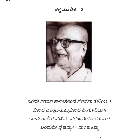
ಕಗ್ಗ ಮಾಲಿಕೆ – 2
ಒಂದೇ ಗಗನವ ಕಾಣುತೊಂದೆ ನೆಲವನು ತುಳಿಯು I
ತೊಂದೆ ಧಾನ್ಯವನುಣ್ಣುತೊಂದೆ ನೀರ್ಗುಡಿದು II
ಒಂದೇ ಗಾಳಿಯನುಸಿರ್ವ ನರಜಾತಿಯೋಳಗೆಂತು I
ಬಂದುದೀ ವೈಷಮ್ಯ? – ಮಂಕುತಿಮ್ಮ