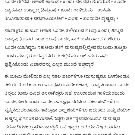
ಒಂದೇ ಗಗನವ (ಆಕಾಶ) ಕಾಣುತ + ಒಂದೇ ನೆಲವನು ತುಳಿಯುತ + ಒಂದೇ
ದ್ಯಾನವನು ಉಣ್ಣುತ್ತಾ (ತಿನ್ನುತಾ) + ಒಂದೇ ಗಾಳಿಯನು + ಉಸಿರ್ವ
(ಉಸಿರಾಡುವ) + ನರಜಾತಿಯಳೊಗೆ + ಎಂತು + ಬಂದುದೀ ವೈಷ್ಯಮ್ಯ ?
ನಾವೆಲ್ಲರೂ ಕಾಣುವ ಆಕಾಶ ಒಂದೇ, ತುಳಿಯುವ ನೆಲವು ಒಂದೇ, ತಿನ್ನುವ
ಧಾನ್ಯವು (ಆಹಾರ ಎಂಬ ರೂಪ) ಒಂದೇ, ಹಾಗೆ ಉಸಿರಾಡುವ ಗಾಳಿಯು
ಒಂದೇ ಯಾಗಿದ್ದರು ಸಹ ಅದು ಹೇಗೆ ಮನುಷ್ಯನಲ್ಲಿ ದ್ವೇಷವೆಂಬುದು ಹುಟ್ಟಿತು
ಎಂದು ಮಾನ್ಯ ಗುಂಡಪ್ಪನವರು ಈ ಕಗ್ಗದ ಮೂಲಕ ತಮಗೆ ತಾವೇ
ಪ್ರಶ್ನಿಸಿಕೊಂಡು ವಿಚಾರವನ್ನು ಎಲ್ಲರ ಮುಂದೆ ಇಟ್ಟಿದ್ದಾರೆ.
ಈ ಭೂಮಿ ಮೇಲಿರುವ ಎಲ್ಲ ಸಕಲ ಜೀವಿಗಳಿಗೂ (ಮನುಷ್ಯನೂ ಒಳಗೊಂಡು)
ತಲೆಯ ಮೇಲೆ ಕಾಣಲು ಇರುವುದು ಒಂದೇ ಆಕಾಶ, ಧಾನ್ಯವೆಂಬುದು ಒಂದೇ
ತಿನ್ನಲು (ಅದು ವಿವಿಧ ತಿನಿಸಾಗಿದ್ದರು ಸಹ) ಉಸಿರಾಡುವ ಗಾಳಿಯೆಂಬುದು
ಒಂದೇ, ನೀರೆಂಬುದು ಒಂದೇ, ಇವೆಲ್ಲವೂ ಭಗವಂತ ಸಕಲ ಜೀವಿಗಳಿಗೂ
ಸೃಷ್ಟಿಸಿರುವಂತಹುದು. ಇವೆಲ್ಲವೂ ಎಲ್ಲ ಜೀವಿಗಳಿಗೂ ಬದುಕಲು ಎಷ್ಟು ಬೇಕೋ
ಅಷ್ಟನ್ನು ಭಗವಂತ ದಯಪಾಲಿಸಿದ್ದರು ಸಹ “ದ್ವೇಷವೆಂಬುದು” ಮನುಷ್ಯನ
ನರನಾಡಿಗಳಲ್ಲೂ ಹರಿದಾಡುತ್ತಿದೆ. ಆಸೆ ಇದ್ದರು ಅತಿಯಾಸೆ ಇರಬಾರದು