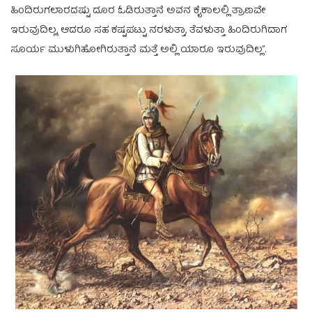
ಹಿಂದಿರುಗಲಾರದಷ್ಟು ದೂರ ಓಡಿರುತ್ತಾನೆ ಅವನ ಕೈಕಾಲಲ್ಲಿ ತ್ರಾಣವೇ
ಇರುವುದಿಲ್ಲ, ಆದರೂ ಸಹ ಕಷ್ಟಪಟ್ಟು ನರಳುತ್ತಾ, ತೆವಳುತ್ತಾ ಹಿಂದಿರುಗಿದಾಗ
ಸೂರ್ಯ ಮುಳುಗಿಹೋಗಿರುತ್ತಾನೆ ಮತ್ತೆ ಅಲ್ಲಿ ಯಾರೂ ಇರುವುದಿಲ್ಲ”.