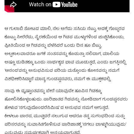
ಆ ಗುಲಾಬಿ ತೋಟದ ಮಾಲಿ, ನೆಲ ಅಗೆದು ಸಸಿಯ ನೆಟ್ಟು, ಅದಕ್ಕೆ ಗೊಬ್ಬರವ
ಕೊಟ್ಟು ನೀರೆರೆದು, ಸೈರಣೆಯಿಂದ ಆ ಗಿಡದ ಮುಳ್ಳುಗಳಿಂದ ಚುಚ್ಚಿಸಿಕೊಂಡು,
ಪ್ರೀತಿಯಿಂದ ಆ ಗಿಡವನ್ನು ಬೆಳೆಸಿದರೆ ಒಂದು ದಿನ ಹೂ ಬಿಟ್ಟು,
ಅಲ್ಪಕಾಲವಾದರೂ ಜಗಕೆ ಸಂತಸವನ್ನು ಕೊಡುತ್ತಾ ನಲಿದಾಗ, ಮಾಲಿಯ
ಅಷ್ಟೂ ದುಡಿತಕ್ಕೂ ಒಂದು ಸಾರ್ಥಕ್ಯದ ಭಾವ ಮೂಡುತ್ತದೆ, ಎಂದು ಜಗತ್ತಿನಲ್ಲಿ
‘ಆನಂದ’ವನ್ನು ಅನುಭವಿಸುವ ಪರಿಯ ಮತ್ತೊಂದು ಕೋನವನ್ನು ನಮಗೆ
ವಿಶಧೀಕರಿಸಿದ್ದಾರೆ ಮಾನ್ಯ ಗುಂಡಪ್ಪನವರು, ನಮಗೆ ಈ ಮುಕ್ತಕದಲ್ಲಿ.
ನಾವು ಈ ದೃಷ್ಟಾಂತವನ್ನು ಬೇರೆ ಯಾವುದೇ ಹೂವಿನ ಗಿಡಕ್ಕೂ
ಹೋಲಿಸಿಕೊಳ್ಳಬಹುದು. ಪಾರಿಜಾತದ ಗಿಡವನ್ನು ನೋಡಿದಾಗ ಗುಂಡಪ್ಪನವರು
ಹೇಳುವ ‘ನಗುವುದೊಂದರೆನಿಮಿಷ’ ದ ಅನುಭವ ನಮಗೆ ಆಗುತ್ತದೆ.
ಕೀಳಲೂ ಬಾರದ, ಮುಟ್ಟಿದರೆ ನಲುಗುವ ಆದರೂ ತನ್ನ ಸುಗಂಧದಿಂದ ಸುತ್ತು
ಪರಿಸರವನ್ನು ಸುವಾಸಿತಗೊಳಿಸುವ ಪಾರಿಜಾತಕ್ಕೆ ‘ನಗಲು ಬಾಳ್ಮುಗಿಯುವುದು’
ಎನ್ನುವುದು ಸಮರ್ಪಕವಾಗಿ ಅನ್ವಯವಾಗುತ್ತದೆ.