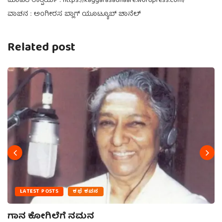
ಮಾಹಿತಿ ತಾತ್ಪರ್ಯ : https://kaggarasadhaare.wordpress.com/
ವಾಚನ : ಅಂಗೀರಸ ಬ್ಲಾಗ್ ಯೂಟ್ಯೂಬ್ ಚಾನೆಲ್
Related post
LATEST POSTS
ಕಥೆ ಕವನ
ಗಾನ ಕೋಗಿಲೆಗೆ ನಮನ