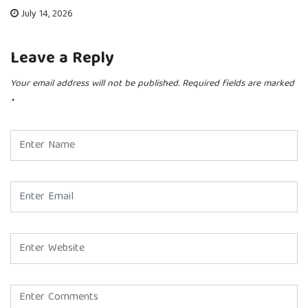
July 14, 2026
Leave a Reply
Your email address will not be published.
Required fields are marked
*