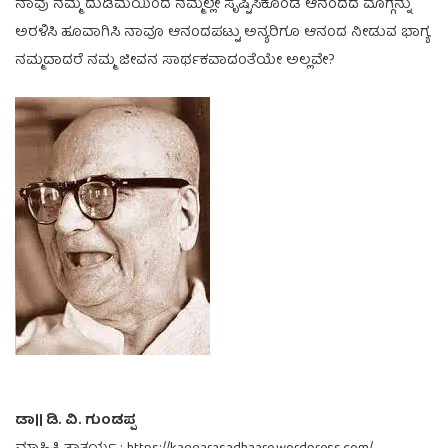
ನಾವು ನಮ್ಮ ದುಡಿಮೆಯಿಂದ ನಮ್ಮಲ್ಲೇ ಸೃಷ್ಟಿಸಿಕೊಂಡ ಆನಂದದ ಮೊಗ್ಗನ್ನು
ಅರಳಿಸಿ ಹೂವಾಗಿಸಿ ನಾವೂ ಆನಂದಪಟ್ಟು ಅನ್ಯರಿಗೂ ಆನಂದ ನೀಡುವ ಭಾಗ್ಯ
ನಮ್ಮದಾದರೆ ನಮ್ಮ ಜೀವನ ಸಾರ್ಥಕವಾದಂತೆಯೇ ಅಲ್ಲವೇ?
ಡಾ|| ಡಿ. ವಿ. ಗುಂಡಪ್ಪ