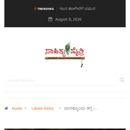
ಗಾನ ಕೋಗಿಲೆಗೆ ನಮನ
ಮನಸಿನ ಸವಿಭಾವ
TRENDING
August 8, 2026
Home
Latest Posts
ವಾರಕ್ಕೊಂದು ಕಗ್ಗ –…