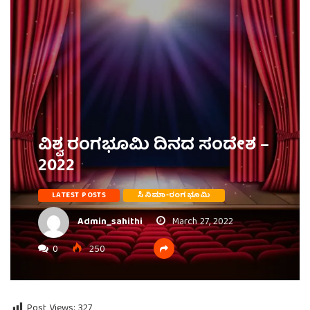
ವಿಶ್ವ ರಂಗಭೂಮಿ ದಿನದ ಸಂದೇಶ –
2022
LATEST POSTS
ಸಿನಿಮಾ-ರಂಗಭೂಮಿ
Admin_sahithi
March 27, 2022
0
250
Post Views:
327