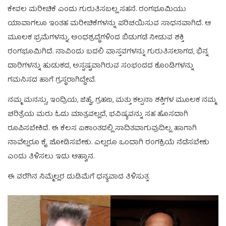
ಕೇವಲ ಮರೀಚಿಕೆ ಎಂದು ಗುರುತಿಸಬಲ್ಲ ಸಹನೆ. ರಂಗಭೂಮಿಯು
ಯಾವಾಗಲೂ ಇಂತಹ ಮರೀಚಿಕೆಗಳನ್ನು ಪರಿಚಯಿಸುವ ಸಾಧನವಾಗಿದೆ. ಆ
ಮೂಲಕ ಭ್ರಮೆಗಳನ್ನು, ಅಂಧಶ್ರದ್ಧೆಗಳಿಂದ ಬಿಡುಗಡೆ ನೀಡುವ ಶಕ್ತಿ
ರಂಗಭೂಮಿಗಿದೆ. ನಾವಿಂದು ಬದಲಿ ವಾಸ್ತವಗಳನ್ನು ಗುರುತಿಸಲಾಗದ, ಭಿನ್ನ
ದಾರಿಗಳನ್ನು ಹುಡುಕದ, ಅಸ್ಪಷ್ಟವಾಗಿರುವ ಸಂಭಂದದ ಕೊಂಡಿಗಳನ್ನು
ಗಮನಿಸದ ಹಾಗೆ ಗ್ರಸ್ಥರಾಗಿದ್ದೇವೆ.
ನಮ್ಮ ಮನಸ್ಸು, ಇಂದ್ರಿಯ, ಜಿಹ್ವೆ, ಗ್ರಹಣ, ಮತ್ತು ಕಲ್ಪನಾ ಶಕ್ತಿಗಳ ಮೂಲಕ ನಮ್ಮ
ಚರಿತ್ರೆಯ ಮರು ಓದು ಮಾತ್ರವಲ್ಲದೆ, ಭವಿಷ್ಯವನ್ನು ಸಹ ಹೊಸದಾಗಿ
ರೂಪಿಸಬೇಕಿದೆ. ಈ ಕೆಲಸ ಏಕಾಂತದಲ್ಲಿ ಸಾದಿತವಾಗುವುದಿಲ್ಲ. ಹಾಗಾಗಿ
ನಾವೆಲ್ಲರೂ ಕೈ ಜೋಡಿಸಬೇಕು. ಎಲ್ಲರೂ ಒಂದಾಗಿ ರಂಗಕ್ರಿಯೆ ನೆಡೆಸಬೇಕು
ಎಂದು ತಿಳಿಸಲು ಇದು ಆಹ್ವಾನ.
ಈ ವರೆಗಿನ ನಿಮ್ಮೆಲ್ಲರ ದುಡಿಮೆಗೆ ಧನ್ಯವಾದ ತಿಳಿಸುತ್ತ.