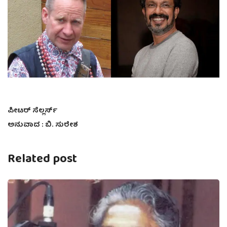
ಪೀಟರ್ ಸೆಲ್ಲರ್ಸ್
ಅನುವಾದ : ಬಿ. ಸುರೇಶ
Related post