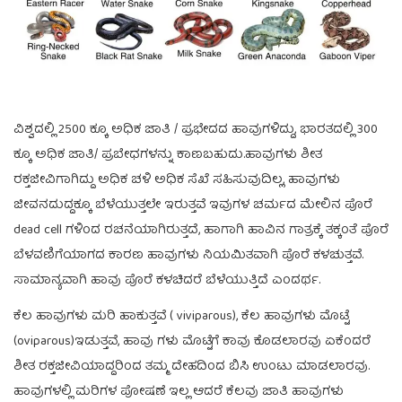
ವಿಶ್ವದಲ್ಲಿ 2500 ಕ್ಕೂ ಅಧಿಕ ಜಾತಿ / ಪ್ರಭೇದದ ಹಾವುಗಳಿದ್ದು, ಭಾರತದಲ್ಲಿ 300
ಕ್ಕೂ ಅಧಿಕ ಜಾತಿ/ ಪ್ರಬೇಧಗಳನ್ನು ಕಾಣಬಹುದು.ಹಾವುಗಳು ಶೀತ
ರಕ್ತಜೀವಿಗಾಗಿದ್ದು ಅಧಿಕ ಚಳಿ ಅಧಿಕ ಸೆಖೆ ಸಹಿಸುವುದಿಲ್ಲ, ಹಾವುಗಳು
ಜೀವನದುದ್ದಕ್ಕೂ ಬೆಳೆಯುತ್ತಲೇ ಇರುತ್ತವೆ ಇವುಗಳ ಚರ್ಮದ ಮೇಲಿನ ಪೊರೆ
dead cell ಗಳಿಂದ ರಚನೆಯಾಗಿರುತ್ತದೆ, ಹಾಗಾಗಿ ಹಾವಿನ ಗಾತ್ರಕ್ಕೆ ತಕ್ಕಂತೆ ಪೊರೆ
ಬೆಳವಣಿಗೆಯಾಗದ ಕಾರಣ ಹಾವುಗಳು ನಿಯಮಿತವಾಗಿ ಪೊರೆ ಕಳಚುತ್ತವೆ.
ಸಾಮಾನ್ಯವಾಗಿ ಹಾವು ಪೊರೆ ಕಳಚಿದರೆ ಬೆಳೆಯುತ್ತಿದೆ ಎಂದರ್ಥ.
ಕೆಲ ಹಾವುಗಳು ಮರಿ ಹಾಕುತ್ತವೆ ( viviparous), ಕೆಲ ಹಾವುಗಳು ಮೊಟ್ಟೆ
(oviparous)ಇಡುತ್ತವೆ, ಹಾವು ಗಳು ಮೊಟ್ಟೆಗೆ ಕಾವು ಕೊಡಲಾರವು ಏಕೆಂದರೆ
ಶೀತ ರಕ್ತಜೀವಿಯಾದ್ದರಿಂದ ತಮ್ಮ ದೇಹದಿಂದ ಬಿಸಿ ಉಂಟು ಮಾಡಲಾರವು.
ಹಾವುಗಳಲ್ಲಿ ಮರಿಗಳ ಪೋಷಣೆ ಇಲ್ಲ ಆದರೆ ಕೆಲವು ಜಾತಿ ಹಾವುಗಳು