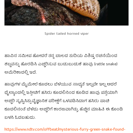
Spider tailed horned viper
ಹಾವಿನ ಸಮೀಪ ಹೋದರೆ ತನ್ನ ಬಾಲದ ತುದಿಯ ವಿಶಿಷ್ಟ ರಚನೆಯಿಂದ
ಶಬ್ದವನ್ನು ಹೊರಡಿಸಿ ಎಚ್ಚರಿಸುವ ಬುಡುಬುಡುಕೆ ಹಾವು (rattle snake)
ಅಮೆರಿಕಾದಲ್ಲಿ ಇದೆ.
ಹಾವುಗಳ ಮೈಮೇಲೆ ಕೂದಲು ಬೆಳೆಯುವ ಸಾಧ್ಯತೆ ಇಲ್ಲವೇ ಇಲ್ಲ ಆದರೆ
ಥೈಲ್ಯಾಂಡಲ್ಲಿ ಇತ್ತೀಚಿಗೆ ಹಸಿರು ಕೂದಲಿನಿಂದ ಕೂಡಿದ ಹಾವು ಪತ್ತೆಯಾಗಿ
ಅಚ್ಚರಿ ಸೃಷ್ಟಿಸಿತ್ತು.ವೈಜ್ಞಾನಿಕ ಪರೀಕ್ಷೆಗೆ ಒಳಪಡಿಸಿದಾಗ ಹಸಿರು ಪಾಚಿ
ಕೂದಲಿನಂತೆ ಬೆಳೆದು ಅಚ್ಚರಿಗೆ ಕಾರಣವಾಗಿತ್ತು, ಹೆಚ್ಚಿನ ಮಾಹಿತಿ ಈ ಕೊಂಡಿ
ಬಳಸಿ ಓದಬಹುದು.
https://www.ndtv.com/offbeat/mysterious-furry-green-snake-found-