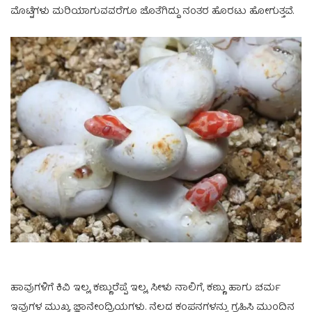
ಮೊಟ್ಟೆಗಳು ಮರಿಯಾಗುವವರೆಗೂ ಜೊತೆಗಿದ್ದು ನಂತರ ಹೊರಟು ಹೋಗುತ್ತವೆ.
ಹಾವುಗಳಿಗೆ ಕಿವಿ ಇಲ್ಲ, ಕಣ್ಣುರೆಪ್ಪೆ ಇಲ್ಲ, ಸೀಳು ನಾಲಿಗೆ, ಕಣ್ಣು ಹಾಗು ಚರ್ಮ
ಇವುಗಳ ಮುಖ್ಯ ಜ್ಞಾನೇಂದ್ರಿಯಗಳು. ನೆಲದ ಕಂಪನಗಳನ್ನು ಗ್ರಹಿಸಿ ಮುಂದಿನ