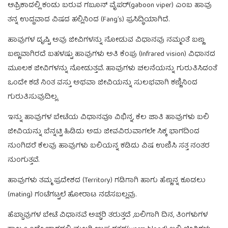
ಆಫ್ರಿಕಾದಲ್ಲಿ ಕಂಡು ಬರುವ ಗಬೂನ್ ವೈಪರ್(gaboon viper) ಎಂಬ ಹಾವು
ತನ್ನ ಉದ್ದವಾದ ವಿಷದ ಹಲ್ಲಿನಿಂದ (Fang’s) ಪ್ರಸಿದ್ಧಿಯಾಗಿದೆ.
ಹಾವುಗಳ ದೃಷ್ಟಿ ಅವು ಜೀವಿಗಳನ್ನು ನೋಡುವ ವಿಧಾನವು ನಮ್ಮಂತೆ ಬಣ್ಣ
ಬಣ್ಣವಾಗಿರದೆ ಬಹಳಷ್ಟು ಹಾವುಗಳು ಅತಿ ಕೆಂಪು (Infrared vision) ವಿಧಾನದ
ಮೂಲಕ ಜೀವಿಗಳನ್ನು ನೋಡುತ್ತವೆ. ಹಾವುಗಳು ಚಲನೆಯನ್ನು ಗುರುತಿಸಿದಂತೆ
ಒಂದೇ ಕಡೆ ನಿಂತ ವಸ್ತು ಅಥವಾ ಜೀವಿಯನ್ನು ಸುಲಭವಾಗಿ ಕಣ್ಣಿನಿಂದ
ಗುರುತಿಸುವುದಿಲ್ಲ.
ಇನ್ನು ಹಾವುಗಳ ಬೇಟೆಯ ವಿಧಾನವೂ ವಿಭಿನ್ನ, ಕೆಲ ಜಾತಿ ಹಾವುಗಳು ಬಲಿ
ಜೀವಿಯನ್ನು ಬೆನ್ನಟ್ಟಿ ಹಿಡಿದು ಅದು ಜೀವವಿರುವಾಗಲೇ ಸಿಕ್ಕ ಭಾಗದಿಂದ
ನುಂಗಿದರೆ ಕೆಲವು ಹಾವುಗಳು ಬಲಿಯನ್ನ ಕಡಿದು ವಿಷ ಉಣಿಸಿ ಸತ್ತ ನಂತರ
ನುಂಗುತ್ತವೆ.
ಹಾವುಗಳು ತಮ್ಮ ಪ್ರದೇಶದ (Territory) ಗಡಿಗಾಗಿ ಹಾಗು ಹೆಣ್ಣನ್ನ ಕೂಡಲು
(mating) ಗಂಟೆಗಟ್ಟಲೆ ಹೋರಾಟ ನಡೆಸಬಲ್ಲವು.
ಹೆಬ್ಬಾವುಗಳ ಬೇಟೆ ವಿಧಾನವೆ ಅಚ್ಚರಿ ತರುತ್ತದೆ ,ಬಲಿಗಾಗಿ ದಿನ, ತಿಂಗಳುಗಳ