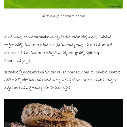
ಹುಳ ಹಾವು or worm snake
ಹುಳ ಹಾವು or worm snake ನಮ್ಮ ದೇಶದ ಅತೀ ಚಿಕ್ಕ ಹಾವು ಎನಿಸಿದೆ.
ಆಫ್ರಿಕಾದಲ್ಲಿ ವಿಷ ಉಗುಳುವ ಹಾವುಗಳು ಇದ್ದು ಇವು ಮೂರು ಮೀಟರ್
ದೂರದವರೆಗೂ ವಿಷ ಉಗುಳುತ್ತವೆ ಇವಕ್ಕೆ ಇಂಗ್ಲೀಷಲ್ಲಿ Spitting
Cobraಎನ್ನುತ್ತಾರೆ.
ಇರಾನಿನಲ್ಲಿ ಕಂಡುಬರುವ Spider tailed horned viper ಈ ಹಾವಿನ ಬಾಲದ
ತುದಿಯಲ್ಲಿ ಜೇಡದಂತಹ ರಚನೆ ಇದ್ದು ಇದನ್ನೆ ಜೇಡ ಎಂದು ಭಾವಿಸಿ ತಿನ್ನಲು
ಹತ್ತಿರ ಬರುವ ಪಕ್ಷಿಗಳನ್ನು ಬೇಟೆಯಾಡುತ್ತದೆ.