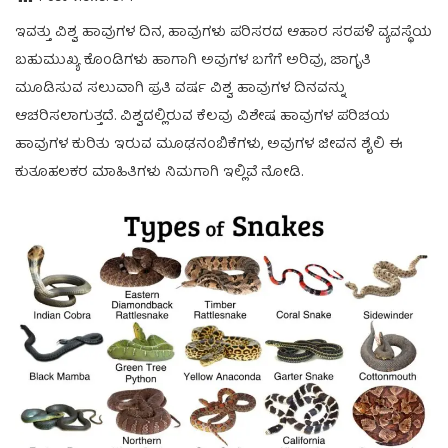
ಇವತ್ತು ವಿಶ್ವ ಹಾವುಗಳ ದಿನ, ಹಾವುಗಳು ಪರಿಸರದ ಆಹಾರ ಸರಪಳಿ ವ್ಯವಸ್ಥೆಯ
ಬಹುಮುಖ್ಯ ಕೊಂಡಿಗಳು ಹಾಗಾಗಿ ಅವುಗಳ ಬಗೆಗೆ ಅರಿವು, ಜಾಗೃತಿ
ಮೂಡಿಸುವ ಸಲುವಾಗಿ ಪ್ರತಿ ವರ್ಷ ವಿಶ್ವ ಹಾವುಗಳ ದಿನವನ್ನು
ಆಚರಿಸಲಾಗುತ್ತದೆ. ವಿಶ್ವದಲ್ಲಿರುವ ಕೆಲವು ವಿಶೇಷ ಹಾವುಗಳ ಪರಿಚಯ
ಹಾವುಗಳ ಕುರಿತು ಇರುವ ಮೂಢನಂಬಿಕೆಗಳು, ಅವುಗಳ ಜೀವನ ಶೈಲಿ ಈ
ಕುತೂಹಲಕರ ಮಾಹಿತಿಗಳು ನಿಮಗಾಗಿ ಇಲ್ಲಿವೆ ನೋಡಿ.