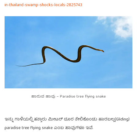
in-thailand-swamp-shocks-locals-2825743
ಹಾರುವ ಹಾವು – Paradise tree flying snake
ಇನ್ನು ಗಾಳಿಯಲ್ಲಿ ಹತ್ತಾರು ಮೀಟರ್ ದೂರ ತೇಲಿಕೊಂಡು ಹಾರಬಲ್ಲ(Gliding)
paradise tree flying snake ಎಂಬ ಹಾವುಗಳೂ ಇವೆ.