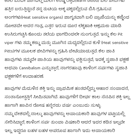
ಕಾಲ ಒಂದೇ ಜಾಗದಲ್ಲಿ ಮಲಗಿ ಉಷ್ಣ ರಕ್ತದ(warm blood) ಬಲಿ ಜೀವಿಗಳು
ಹತ್ತಿರ ಬರುತ್ತಿದ್ದಂತೆ ತನ್ನ ತುಟಿಯ ಅಕ್ಕ ಪಕ್ಕದಲ್ಲಿರುವ ಬಿಸಿ ಗ್ರಹಿಸುವ
ಅಂಗಗಳು(Heat sensitive organs) ಜಾಗೃತವಾಗಿ ಬಲಿ ಪ್ರಾಣಿಯನ್ನು ಕಣ್ಣಿಂದ
ನೋಡದೇ ಅದರ ಗಾತ್ರ, ಎತ್ತರ ಇರುವ ದೂರ ಲೆಕ್ಕಹಾಕಿ ಆಕ್ರಮಣ ಮಾಡಿ
ಉಸಿರುಗಟ್ಟಿಸಿ ಕೊಂದು ತಲೆಯ ಭಾಗದಿಂದಲೇ ನುಂಗುತ್ತವೆ. ಇನ್ನು ಕೆಲ Pit
viper ಗಳು ತಮ್ಮ ಕಣ್ಣು ಮತ್ತು ಮೂಗಿನ ಮಧ್ಯದಲ್ಲಿರುವ ಕುಳಿ (Heat sensitive
Pitts)ಗಳ ಮೂಲಕ ಜೀವಿಗಳನ್ನು ಗ್ರಹಿಸಿ ಬೇಟೆಯಾಡುತ್ತವೆ. ಕೆಲ ಜಾತಿ
ಹಾವುಗಳು ತಮ್ಮದೇ ಜಾತಿಯ ಹಾವುಗಳನ್ನು ಭಕ್ಷಿಸುತ್ತವೆ, ಇದಕ್ಕೆ ಸ್ವಜಾತಿ ಭಕ್ಷಣೆ
ಅಥವಾ Cannibalism ಎನ್ನುತ್ತಾರೆ, ನಾಗರಹಾವು ಕಾಳಿಂಗ ಸರ್ಪಗಳು ಸ್ವಜಾತಿ
ಭಕ್ಷಕಗಳಿಗೆ ಉದಾಹರಣೆ.
ಹಾವುಗಳ ಮೆದುಳಿನ ಶಕ್ತಿ ಇನ್ನು ಪ್ರಾಥಮಿಕ ಹಂತದಲ್ಲಿದ್ದು ಆಹಾರ ಸಂಪಾದನೆ,
ಸಂತಾನೋತ್ಪತ್ತಿಗೆ ಸೀಮಿತವಾಗಿದೆ. ಹಾವುಗಳಿಗೆ ದೀರ್ಘ ಕಾಲ ನೆನಪಿನ ಶಕ್ತಿ ಇಲ್ಲ
ಹಾಗಾಗಿ ಹಾವಿನ ರೋಷ ಹನ್ನೆರಡು ವರ್ಷ ಎಂಬುದು ಸುಳ್ಳು.
ನಮ್ಮ ದೇಶದಲ್ಲಿ ನಾಲ್ಕು ಹಾವುಗಳನ್ನು ಅಪಾಯಕಾರಿ ಹಾವುಗಳ ಪಟ್ಟಿಯಲ್ಲಿ
ಸೇರಿಸಿದ್ದಾರೆ, ಕಾಳಿಂಗ ಸರ್ಪ ತುಂಬಾ ವಿಷಕಾರಿ ಆದರೆ ಇದರ ಕಡಿತ ಇಲ್ಲವೇ
ಇಲ್ಲ, ಇದ್ದರೂ ಬಹಳ ಬಹಳ ಅಪರೂಪ ಹಾಗಾಗಿ ಇದು ಅಪಾಯಕಾರಿ