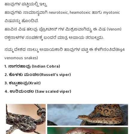
ಹಾವುಗಳ ಪಟ್ಟಿಯಲ್ಲಿ ಇಲ್ಲ.
ಹಾವುಗಳು ಸಾಮಾನ್ಯವಾಗಿ neurotoxic, heamotoxic ಹಾಗು myotonic
ವಿಷವನ್ನು ಹೊಂದಿವೆ.
ಹಾವಿನ ವಿಷ ಹಲವು ಪ್ರೋಟೀನ್ ಗಳ ಮಿಶ್ರಣವಾಗಿದ್ದು, ಈ ವಿಷ (Venom)
ರಕ್ತನಾಳಗಳ ಸಂಪರ್ಕಕ್ಕೆ ಬಂದರೆ ಮಾತ್ರ ಅಪಾಯ ತರಬಲ್ಲದು.
ನಮ್ಮ ದೇಶದ ನಾಲ್ಕು ಅಪಾಯಕಾರಿ ಹಾವುಗಳ ಪಟ್ಟಿ ಈ ಕೆಳಗಿನಂತಿದೆ(Big4
venomous snakes)
1. ನಾಗರಹಾವು (Indian Cobra)
2. ಕೊಳಕು ಮಂಡಲ(Russell’s viper)
3. ಕಟ್ಟುಹಾವು(Krait)
4. ಉರಿಮಂಡಲ (Saw scaled viper)