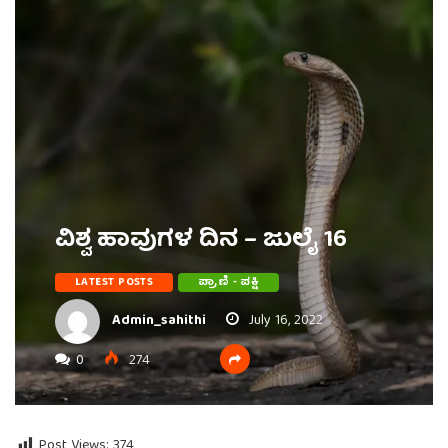
ವಿಶ್ವ ಹಾವುಗಳ ದಿನ – ಜುಲೈ 16
LATEST POSTS
ಪ್ರಾಣಿ - ಪಕ್ಷಿ
Admin_sahithi
July 16, 2022
0
274
Post Views:
374