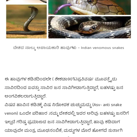
ದೇಶದ ನಾಲ್ಕು ಅಪಾಯಕಾರಿ ಹಾವುಗಳು – Indian venomous snakes
ಈ ಹಾವುಗಳ ಕಡಿತದಿಂದಲೇ ( ಶೇಕಡಾ90%)ಪ್ರತಿವರ್ಷ ಮೂವತ್ತೈದು
ಸಾವಿರದಿಂದ ಐವತ್ತು ಸಾವಿರ ಜನ ಸಾವಿಗೀಡಾಗುತ್ತಿದ್ದಾರೆ, ಬಹಳಷ್ಟು ಜನ
ಅಂಗವಿಕಲರಾಗುತ್ತಿದ್ದಾರೆ.
ವಿಷದ ಹಾವಿನ ಕಡಿತಕ್ಕೆ ವಿಷ ನಿರೋದಕ ಚುಚ್ಚುಮದ್ದು (Asv- anti snake
venom) ಒಂದೇ ಪರಿಹಾರ .ನಮ್ಮ ದೇಶದಲ್ಲಿ ಇದರ ಅರಿವು ಬಹಳಷ್ಟು ಜನರಿಗೆ
ಇಲ್ಲದೆ ಗರಿಷ್ಟ ಪ್ರಮಾಣದ ಜನ ಸಾವಿಗೀಡಾಗುತ್ತಿದ್ದಾರೆ, ಹಾವು ಕಡಿದಾಗ
ಯಾವುದೇ ಮಂತ್ರ, ಮೂಢನಂಬಿಕೆ, ಮದ್ದುಗಳ ಮೊರೆ ಹೋಗದೆ ತುರ್ತಾಗಿ