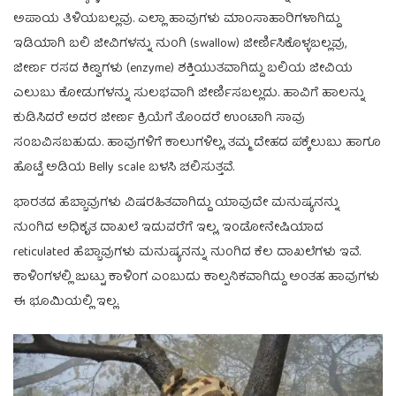
ಅಪಾಯ ತಿಳಿಯಬಲ್ಲವು. ಎಲ್ಲಾ ಹಾವುಗಳು ಮಾಂಸಾಹಾರಿಗಳಾಗಿದ್ದು
ಇಡಿಯಾಗಿ ಬಲಿ ಜೀವಿಗಳನ್ನು ನುಂಗಿ (swallow) ಜೀರ್ಣಿಸಿಕೊಳ್ಳಬಲ್ಲವು,
ಜೀರ್ಣ ರಸದ ಕಿಣ್ವಗಳು (enzyme) ಶಕ್ತಿಯುತವಾಗಿದ್ದು ಬಲಿಯ ಜೀವಿಯ
ಎಲುಬು ಕೋಡುಗಳನ್ನು ಸುಲಭವಾಗಿ ಜೀರ್ಣಿಸಬಲ್ಲದು. ಹಾವಿಗೆ ಹಾಲನ್ನು
ಕುಡಿಸಿದರೆ ಅದರ ಜೀರ್ಣ ಕ್ರಿಯೆಗೆ ತೊಂದರೆ ಉಂಟಾಗಿ ಸಾವು
ಸಂಬವಿಸಬಹುದು. ಹಾವುಗಳಿಗೆ ಕಾಲುಗಳಿಲ್ಲ, ತಮ್ಮ ದೇಹದ ಪಕ್ಕೆಲುಬು ಹಾಗೂ
ಹೊಟ್ಟೆ ಅಡಿಯ Belly scale ಬಳಸಿ ಚಲಿಸುತ್ತವೆ.
ಭಾರತದ ಹೆಬ್ಬಾವುಗಳು ವಿಷರಹಿತವಾಗಿದ್ದು ಯಾವುದೇ ಮನುಷ್ಯನನ್ನು
ನುಂಗಿದ ಅಧಿಕೃತ ದಾಖಲೆ ಇದುವರೆಗೆ ಇಲ್ಲ, ಇಂಡೋನೇಷಿಯಾದ
reticulated ಹೆಬ್ಬಾವುಗಳು ಮನುಷ್ಯನನ್ನು ನುಂಗಿದ ಕೆಲ ದಾಖಲೆಗಳು ಇವೆ.
ಕಾಳಿಂಗಳಲ್ಲಿ ಜುಟ್ಟು ಕಾಳಿಂಗ ಎಂಬುದು ಕಾಲ್ಪನಿಕವಾಗಿದ್ದು ಅಂತಹ ಹಾವುಗಳು
ಈ ಭೂಮಿಯಲ್ಲಿ ಇಲ್ಲ.