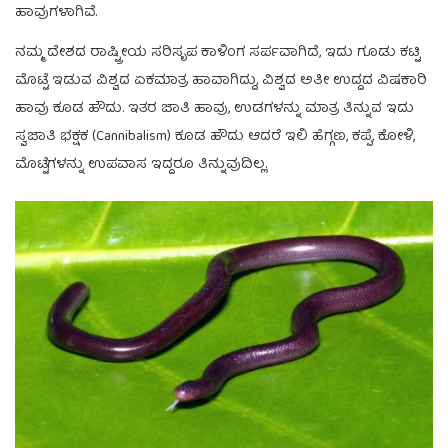
ಹಾವುಗಳಾಗಿವೆ.
ನಮ್ಮ ದೇಶದ ರಾಷ್ಟ್ರೀಯ ಸರಿಸೃಪ ಕಾಳಿಂಗ ಸರ್ಪವಾಗಿದೆ, ಇದು ಗೂಡು ಕಟ್ಟಿ
ಮೊಟ್ಟೆ ಇಡುವ ವಿಶ್ವದ ಏಕಮಾತ್ರ ಹಾವಾಗಿದ್ದು, ವಿಶ್ವದ ಅತೀ ಉದ್ದದ ವಿಷಕಾರಿ
ಹಾವು ಕೂಡ ಹೌದು. ಇತರ ಜಾತಿ ಹಾವು, ಉಡಗಳನ್ನು ಮಾತ್ರ ತಿನ್ನುವ ಇದು
ಸ್ವಜಾತಿ ಭಕ್ಷಕ (Cannibalism) ಕೂಡ ಹೌದು ಆದರೆ ಇಲಿ ಹೆಗ್ಗಣ, ಕಪ್ಪೆ, ಕೋಳಿ,
ಮೊಟ್ಟೆಗಳನ್ನು ಉಪವಾಸ ಇದ್ದರೂ ತಿನ್ನುವುದಿಲ್ಲ.