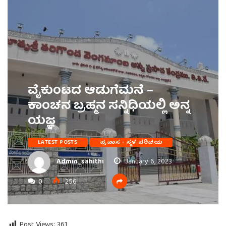
ವೈಕುಂಟದ ಆಡುಗೆಮನೆ –
ಕಾಂಚನ ಬ್ರಹ್ಮನ ಸನ್ನಿಧಿಯಲ್ಲಿ ಅನ್ನ
ಯಜ್ಞ
LATEST POSTS
ಪ್ರವಾಸ - ಸ್ಥಳ ಪರಿಚಯ
Admin_sahithi
January 6, 2023
0
256
Post Views:
361