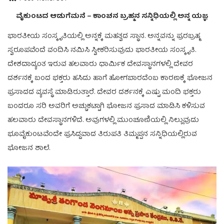
ವೈಕುಂಟದ ಆಡುಗೆಮನೆ – ಕಾಂಚನ ಬ್ರಹ್ಮನ ಸನ್ನಿಧಿಯಲ್ಲಿ ಅನ್ನ ಯಜ್ಞ
ಭಾರತೀಯ ಸಂಸ್ಕೃತಿಯಲ್ಲಿ ಅನ್ನಕ್ಕೆ ಮಹತ್ವದ ಸ್ಥಾನ. ಅನ್ನವನ್ನು ಪ್ರರಬ್ರಹ್ಮ
ಸ್ವರೂಪವೆಂದೆ ವಂದಿಸಿ ನಮಿಸಿ ಸ್ವೀಕರಿಸುವುದು ಭಾರತೀಯ ಸಂಸ್ಕೃತಿ.
ದೇಶದಾದ್ಯಂತ ಇರುವ ಹಲವಾರು ಧಾರ್ಮಿಕ ದೇವಸ್ಥಾನಗಳಲ್ಲಿ ದೇವರ
ದರ್ಶನಕ್ಕೆ ಬಂದ ಭಕ್ತರು ಹಸಿದು ಹಾಗೆ ಹೋಗಬಾರದೆಂಬ ಕಾರಣಕ್ಕೆ ಭೋಜನ
ಪ್ರಸಾದದ ವ್ಯವಸ್ಥೆ ಮಾಡಿರುತ್ತಾರೆ. ದೇವರ ದರ್ಶನಕ್ಕೆ ಎಷ್ಟು ಮಂದಿ ಭಕ್ತರು
ಬಂದರೂ ಸರಿ ಅವರಿಗೆ ಅಚ್ಚುಕಟ್ಟಾಗಿ ಭೋಜನ ಪ್ರಸಾದ ಮಾಡಿಸಿ ಕಳಿಸುವ
ಹಲವಾರು ದೇವಸ್ಥಾನಗಳಿದೆ. ಅವುಗಳಲ್ಲಿ ಮುಂಚೂಣಿಯಲ್ಲಿ ನಿಲ್ಲುವುದು
ಭೂವೈಕುಂಟವೆಂದೇ ಪ್ರಸಿದ್ದವಾದ ತಿರುಪತಿ ತಿಮ್ಮಪ್ಪನ ಸನ್ನಿಧಿಯಲ್ಲಿರುವ
ಭೋಜನ ಶಾಲೆ.