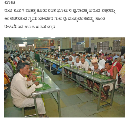
ಲೋಟ.
ರುಚಿ ಶುಚಿಗೆ ಮಹತ್ವ ಕೊಡುವಂತೆ ಭೋಜನ ಪ್ರಸಾದಕ್ಕೆ ಬರುವ ಭಕ್ತರನ್ನು
ಉಪಚರಿಸುವ ಸ್ವಯಂಸೇವಕರ ಗುಣವು ಮೆಚ್ಚುವಂತಹದ್ದು. ಶಾಂತ
ರೀತಿಯಿಂದ ಊಟ ಬಡಿಸುತ್ತಾರೆ