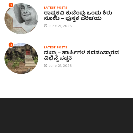
3
LATEST POSTS
ರಾಷ್ಟ್ರಕವಿ ಕುವೆಂಪು ಒಂದು ಕಿರು
ನೋಟ – ಪುಸ್ತಕ ಪರಿಚಯ
June 21, 2026
4
LATEST POSTS
ದಖ್ಮಾ – ಪಾರ್ಸಿಗಳ ಶವಸಂಸ್ಕಾರದ
ವಿಭಿನ್ನ ಪದ್ಧತಿ
June 21, 2026