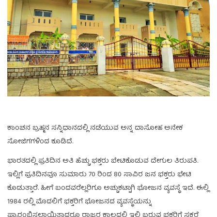
ಕಾಂಚನ ಬ್ರಹ್ಮನ ಸನ್ನಿಧಾನದಲ್ಲಿ ನಡೆಯುವ ಅನ್ನ ದಾಸೋಹ ಅನೇಕ
ಸೋಜಿಗಗಳಿಂದ ಕೂಡಿದೆ.
ಭಾರತದಲ್ಲಿ ಪ್ರತಿದಿನ ಅತಿ ಹೆಚ್ಚು ಭಕ್ತರು ಬೇಟಿಕೊಡುವ ದೇಗುಲ ತಿರುಪತಿ.
ಇಲ್ಲಿಗೆ ಪ್ರತಿದಿನವೂ ಸುಮಾರು 70 ರಿಂದ 80 ಸಾವಿರ ಜನ ಭಕ್ತರು ಭೇಟಿ
ಕೊಡುತ್ತಾರೆ. ಹೀಗೆ ಬಂದವರೆಲ್ಲರಿಗೂ ಅಚ್ಚುಕಟ್ಟಾಗಿ ಭೋಜನ ವ್ಯವಸ್ಥೆ ಇದೆ. ಈಲ್ಲಿ
1984 ರಲ್ಲಿ ಮೊದಲಿಗೆ ಭಕ್ತರಿಗೆ ಭೋಜನದ ವ್ಯವಸ್ಥೆಯನ್ನು
ಪ್ರಾರಂಭಿಸಲಾಯಿತಾದರೂ ರಾಜರ ಕಾಲದಲ್ಲಿ ಇಲ್ಲಿ ಬರುವ ಭಕ್ತರಿಗೆ ಸಕ್ಕರೆ