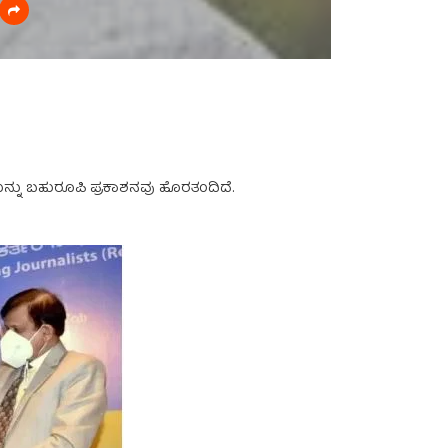
ಯನ್ನು ಬಹುರೂಪಿ ಪ್ರಕಾಶನವು ಹೊರತಂದಿದೆ.