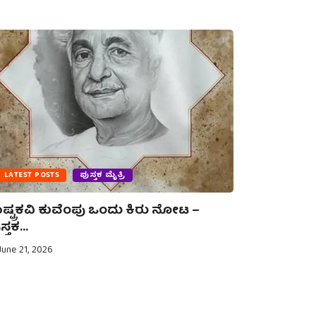
LATEST POSTS
ಪುಸ್ತಕ ಮೈತ್ರಿ
LATEST PO
ಷ್ಟ್ರಕವಿ ಕುವೆಂಪು ಒಂದು ಕಿರು ನೋಟ –
ಗಾನ ಕೋಗ
ಸ್ತಕ...
July 14, 202
une 21, 2026