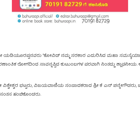
ರಿ ಶ್ರೀ ಯಡಿಯೂರಪ್ಪನವರು “ಕೋವಿಡ್ ನಮ್ಮ ಸರಕಾರ ಎದುರಿಸಿದ ಮಹಾ ಸಮಸ್ಯೆಯಾಗಿತ
ಣಾಂತಿಕ ರೋಗದಿಂದ ಸಾವನ್ನಪ್ಪಿದ ಕುಟುಂಬಗಳ ಪರವಾಗಿ ನಿಂತದ್ದು ಶ್ಲಾಘನೀ
ಶ್ರೀ ವಿಶ್ವೇಶ್ವರ ಭಟ್ಟರು, ವಿಜಯವಾಣಿಯ ಸಂಪಾದಕರಾದ ಶ್ರೀ ಕೆ ಎನ್ ಚನ್ನೇಗೌಡರ
ಿಸಿ ಸಂತಸ ಹಂಚಿಕೊಂಡರು.