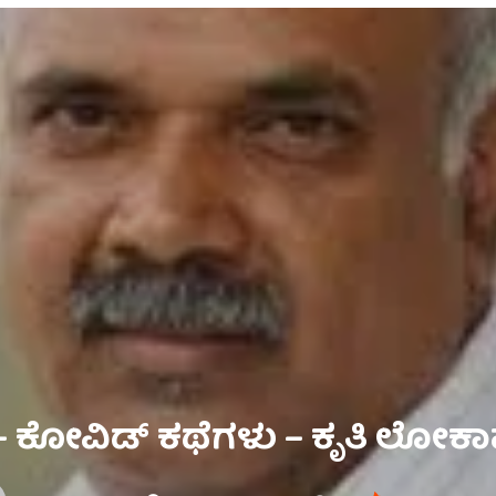
 ಕೋವಿಡ್ ಕಥೆಗಳು – ಕೃತಿ ಲೋಕಾ