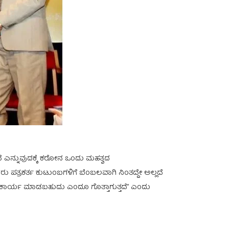
ೆ ಎನ್ನುವುದಕ್ಕೆ ಕರೋನ ಒಂದು ಮಹತ್ವದ
ು ಪತ್ರಕರ್ತ ಕುಟುಂಬಗಳಿಗೆ ಬೆಂಬಲವಾಗಿ ನಿಂತದ್ದೇ ಅಲ್ಲದೆ
ಕಾರ್ಯ ಮಾಡಬಹುದು ಎಂದೂ ಗೊತ್ತಾಗುತ್ತದೆ” ಎಂದು