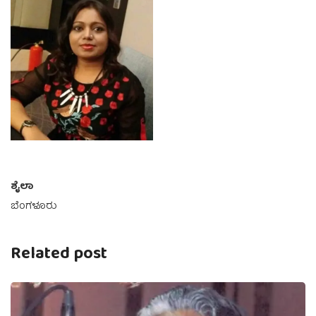
ಶೈಲಾ
ಬೆಂಗಳೂರು
Related post