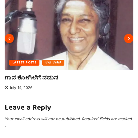
LATEST POSTS
ಕಥೆ ಕವನ
ಗಾನ ಕೋಗಿಲೆಗೆ ನಮನ
July 14, 2026
Leave a Reply
Your email address will not be published.
Required fields are marked
*