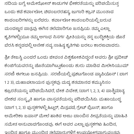
ನದಿಯ ಬಗ್ಗೆ, ಅಮೇಝೋನ್ ಕಾಡುಗಳ ಭೀಕರತೆಯನ್ನು ಪರಿಚಯಿಸುತ್ತ
ಒಂದು ಕಡೆ ಕರ್ವಾಲೋ, ಚಿದಂಬರರಹಸ್ಯ, ಜುಗಾರಿ ಕ್ರಾಸ್ ಮುಂತಾದ
ಕಾದಂಬರಿಗಳನ್ನು ಬರೆದರು. ಕರ್ವಾಲೋ ಕಾದಂಬರಿಯಲ್ಲಿ ಬರುವ
ಮಂದಣ್ಣನ ಪಾತ್ರವು ಈಗಿನ ತಲೆಮಾರಿಗೂ ಜನಪ್ರಿಯ. ತಮ್ಮ ಎಲ್ಲಾ
ಕೃತಿಗಳಲ್ಲಿಯೂ ತಮ್ಮ ಅಗಾಧ ನಿಸರ್ಗ ಪ್ರೀತಿಯನ್ನು ತನ್ನ ಬುದ್ಧಿಶಕ್ತಿಯ ಜೊತೆ
ಬೆರಸಿ ಕನ್ನಡದಲ್ಲಿ ಅನೇಕ ನವ್ಯ ಸಾಹಿತ್ಯ ಕೃತಿಗಳು ಬರಲು ಕಾರಣವಾದರು.
ಶ್ರೀ ತೇಜಸ್ವಿ ಎಂದರೆ ಒಂದು ಜೀವಂತ ವಿಶ್ವಕೋಶವಿದ್ದಂತೆ ಅವರು ಶ್ರೀ ಪ್ರದೀಪ್
ಕೆಂಜಿಗೆಯವರನ್ನು ಜೊತೆಯಾಗಿಟ್ಟುಕೊಂಡು ಶುರು ಮಾಡಿದ ಮಿಲೇನಿಯುಮ್
ಸರಣಿ ಈಗಲೂ ಜನಪ್ರಿಯ. ಸರಣಿಯಲ್ಲಿ ಪ್ರಕಟಗೊಂಡ ಪ್ಯಾಪಿಯೊನ್ ( ಬಾಗ
1 2 3), ಮಹಾಪಲಾಯನ ಪುಸ್ತಕವು ಮದ್ಯ ಶತಮಾನದ ಕಮ್ಯುನಿಸಂ
ಕ್ರೂರತೆಯನ್ನು ಪರಿಚಯಿಸಿದರೆ, ದೇಶ ವಿದೇಶ, (ಬಾಗ 1, 2, 3, 4) ಪಾಶ್ಚಿಮಾತ್ಯ
ದೇಶದ ಸಂಸ್ಕೃತಿ ಹಾಗೂ ವಾಸ್ತವತೆಯನ್ನು ಪರಿಚಯಿಸಿತು. ಮಹಾಯುದ್ಧ
(ಬಾಗ 1, 2, 3) ಪುಸ್ತಕಗಳಲ್ಲಿ ಹಿಟ್ಲರ್, ಮಿತ್ರಪಡೆ, ಗ್ರೇಟ್ ಬ್ರಿಟನ್, ಹಾಗೂ
ಅಮೇರಿಕಾ ಜಪಾನ್ ಮೇಲೆ ಹಾಕಿದ ಅಣು ಬಾಂಬಿನ ತೀವ್ರತೆಯನ್ನು ಮಾಹಿತಿ
ಸಮೇತ ಅನುವಾದಗೊಂಡವು. ಈಗೆ ಅವರ ಎಲ್ಲಾ ಪುಸ್ತಕಗಳು ಹಿಂದಿನ,
ಇಂದಿನ ಹಾಗೂ ಮುಂದಿನ ತಲೆಮಾರುಗಳಿಗೆ ಉಪಯೋಗವಾಗುವಂತವು