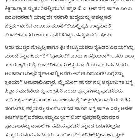
ಭೀಕರತೆಯ ಕಾಲದಲ್ಲಿ ತಾನು ಜನಿಸಿದ್ದು ಎಂದು ಬರೆದುಕೊಂಡಿದ್ದಾರೆ. ಅವರು
ಶಿಕ್ಷಣಾಭ್ಯಾಸ ಮೈಸೂರಿನಲ್ಲಿ ಮುಗಿಸಿ ಕನ್ನಡ ಬಿ ಎ (ಆನರ್ಸ್) ಹಾಗೂ ಎಂ ಎ
ಪದವೀಧರರಾಗಿ ಯಾವುದೇ ಸರಕಾರಿ ಹುದ್ದೆಯನ್ನು ಅಪೇಕ್ಷಿಸದೆ
ಚಿಕ್ಕಮಗಳೂರಿನ ತಾಲೂಕು ಮೂಡಿಗೆರೆಯಲ್ಲಿ ಕೃಷಿ ಉದ್ಯಮದಲ್ಲಿ
ತೊಡಗಿಕೊಂಡರು ಕಾರಣ ಅವರಿಗಿದಿದ್ದ ಅದಮ್ಯ ನಿಸರ್ಗ ಪ್ರೇಮ.
ಆಡು ಮುಟ್ಟದ ಸೊಪ್ಪಿಲ್ಲ ಹಾಗೂ ಶ್ರೀ ತೇಜಸ್ವಿಯವರು ಕೈಹಿಡದ ವಿಷಯಗಳಿಲ್ಲ
ಮುಂದೆ ಕನ್ನಡ ಓದುಗರಿಗೆ “ಪೂಚಂತೇ” ಎಂದು ಜನಪ್ರಿಯರಾಗಿ ಅವರು ಎಲ್ಲಾ
ಬಗೆಯ ಕೃತಿಯಲ್ಲಿ ತೊಡಗಿಸಿಕೊಂಡು ಕನ್ನಡ ತಾಯಿಯ ಸೇವೆ ಮಾಡಿದರು.
ಅಂತರ್ಜಾಲವಿಲ್ಲದಿದ್ದ ಕಾಲದಲ್ಲಿ ಅವರು ಅನೇಕ ವಿಷಯಗಳ ಬಗ್ಗೆ ತಮ್ಮ
ಕೃತಿಯಾಗಿ ಅನುವಾದಿಸಿದ್ದಾರೆ. ಫ್ಲೈಯಿಂಗ್ ಸಾಸರ್ ನಲ್ಲಿ ಅನ್ಯಜೀವಿಗಳ ಬಗ್ಗೆ
ವಿಜ್ಞಾನ ಮಾಹಿತಿಯನ್ನು ಸಂಗ್ರಹಿಸಿ ಎರಡು ಪುಸ್ತಕಗಳನ್ನು ಪ್ರಕಟಿಸಿದರು.
ಏರೋಪ್ಲೇನ್ ಚಿಟ್ಟೆ ಎಂಬ ಕಥಾಸಂಕಲನದಲ್ಲಿ “ ಚಿಟ್ಟೆಗಳು, ಬಾವಲಿಯ ವಿಚಿತ್ರ
ಸಂಗತಿಗಳು, ಕಪ್ಪೆಯನ್ನು ನುಂಗಬಯಸಿದ ಹಾವಿನ ಬಗ್ಗೆ ಹಾಗೂ ಇನ್ನು ಅನೇಕ
ಕೀಟಗಳ ಬಗ್ಗೆ ಬರೆದರು. ತಮ್ಮ ಮಿಸ್ಸಿಂಗ್ ಲಿಂಕ್ ಪುಸ್ತಕದಲ್ಲಿ ಮಾನವನ
ಪೂರ್ವಜರನ್ನು ದಾಖಲೆಗಳ ಸಮೇತ ಪ್ರಕಟಿಸಿ ಕನ್ನಡದ ಓದುಗರೆಲ್ಲರೂ
ಹುಬ್ಬೇರಿಸುವಂತೆ ಮಾಡಿದರು. ಹಾಗೆ ಜೊತೆಗೆ ಪೆಸಿಫಿಕ್ ದ್ವೀಪಗಳು, ನೈಲ್