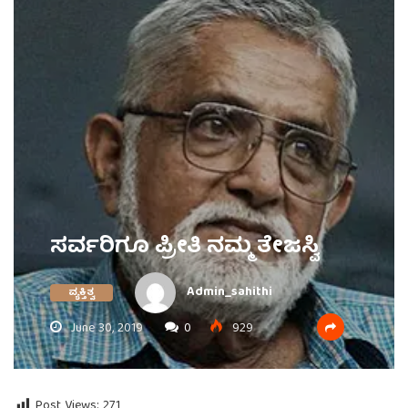
ಸರ್ವರಿಗೂ ಪ್ರೀತಿ ನಮ್ಮ ತೇಜಸ್ವಿ
Admin_sahithi
ವ್ಯಕ್ತಿತ್ವ
June 30, 2019
0
929
Post Views:
271