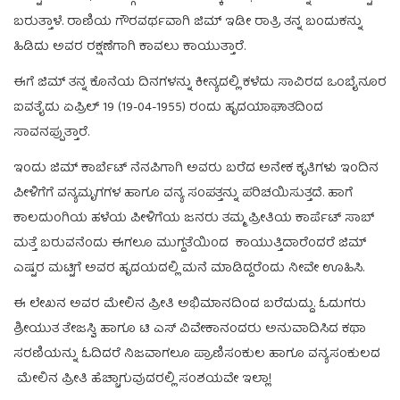
ಬರುತ್ತಾಳೆ. ರಾಣಿಯ ಗೌರವರ್ಥವಾಗಿ ಜಿಮ್ ಇಡೀ ರಾತ್ರಿ ತನ್ನ ಬಂದುಕನ್ನು
ಹಿಡಿದು ಅವರ ರಕ್ಷಣೆಗಾಗಿ ಕಾವಲು ಕಾಯುತ್ತಾರೆ.
ಈಗೆ ಜಿಮ್ ತನ್ನ ಕೊನೆಯ ದಿನಗಳನ್ನು ಕೀನ್ಯದಲ್ಲಿ ಕಳೆದು ಸಾವಿರದ ಒಂಬೈನೂರ
ಐವತೈದು ಏಪ್ರಿಲ್ 19 (19-04-1955) ರಂದು ಹೃದಯಾಘಾತದಿಂದ
ಸಾವನಪ್ಪುತ್ತಾರೆ.
ಇಂದು ಜಿಮ್ ಕಾರ್ಬೆಟ್ ನೆನಪಿಗಾಗಿ ಅವರು ಬರೆದ ಅನೇಕ ಕೃತಿಗಳು ಇಂದಿನ
ಪೀಳಿಗೆಗೆ ವನ್ಯಮೃಗಗಳ ಹಾಗೂ ವನ್ಯ ಸಂಪತ್ತನ್ನು ಪರಿಚಯಿಸುತ್ತದೆ. ಹಾಗೆ
ಕಾಲದುಂಗಿಯ ಹಳೆಯ ಪೀಳಿಗೆಯ ಜನರು ತಮ್ಮ ಪ್ರೀತಿಯ ಕಾರ್ಪೆಟ್ ಸಾಬ್
ಮತ್ತೆ ಬರುವನೆಂದು ಈಗಲೂ ಮುಗ್ದತೆಯಿಂದ ಕಾಯುತ್ತಿದಾರೆಂದರೆ ಜಿಮ್
ಎಷ್ಟರ ಮಟ್ಟಿಗೆ ಅವರ ಹೃದಯದಲ್ಲಿ ಮನೆ ಮಾಡಿದ್ದರೆಂದು ನೀವೇ ಊಹಿಸಿ.
ಈ ಲೇಖನ ಅವರ ಮೇಲಿನ ಪ್ರೀತಿ ಅಭಿಮಾನದಿಂದ ಬರೆದುದ್ದು. ಓದುಗರು
ಶ್ರೀಯುತ ತೇಜಸ್ವಿ ಹಾಗೂ ಟಿ ಎಸ್ ವಿವೇಕಾನಂದರು ಅನುವಾದಿಸಿದ ಕಥಾ
ಸರಣಿಯನ್ನು ಓದಿದರೆ ನಿಜವಾಗಲೂ ಪ್ರಾಣಿಸಂಕುಲ ಹಾಗೂ ವನ್ಯಸಂಕುಲದ
ಮೇಲಿನ ಪ್ರೀತಿ ಹೆಚ್ಚಾಗುವುದರಲ್ಲಿ ಸಂಶಯವೇ ಇಲ್ಲಾ!