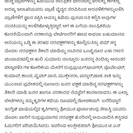
ಚುಚ್ಚಿ ಪ್ರಾಣಿಗಳನ್ನು ಹಿಡಿಯುವ ತಾಂತ್ರಿಕತೆ ಭಾರತದಲ್ಲಿ ಇರಲಿಲ್ಲ. ಈಗೆಲ್ಲಾ
ಅರಣ್ಯ ಇಲಾಖೆಯವರು ಪ್ರಾಣಿ ವೈದ್ಯರ ನೆರವಿನಿಂದ ಅರವಳಿಕೆಗಳನ್ನುಬಳಿಸಿ
ಪ್ರಾಣಿಗಳಿಗೆ ಜ್ಞಾನ ತಪ್ಪಿಸಿ ಅವನ್ನು ಹಿಡಿದು ಪುನರ್ವಸತಿ ಕಲ್ಪಿಸಿ ಅವುಗಳ
ಸಂತತಿಯನ್ನು ಉಳಿಸಿಕೊಳ್ಳುತ್ತಿದ್ದಾರೆ. ಆಗ ಈ ಬಗೆಯ ತಾಂತ್ರಿಕತೆಯ
ಕೊರತೆಯಿಂದಾಗಿ ಸರಕಾರವು ಬೇಟೆಗಾರರಿಗೆ ಹಣದ ಅಥವಾ ಬಹುಮಾನದ
ಆಸೆಯನ್ನು ಒಡ್ಡಿ ಈ ತರಹದ ನರಭಕ್ಷಕಗಳನ್ನು ಕೊಲ್ಲಿಸುತಿತ್ತು. ಜಿಮ್ ತನ್ನ
ಮೊದಲ ನರಭಕ್ಷಕನ ಶಿಕಾರಿ ಮಾಡಿದ್ದು ಸಾವಿರದ ಒಂಬೈನೂರ ಏಳು (1907)
ಚಂಪಾವತದಲ್ಲಿ ಆ ಹುಲಿ ಸುಮಾರು ನಾನ್ನೂರು ಜನರನ್ನ ತಿಂದಿತ್ತು. ಆನಂತರ
ಜಿಲ್ಲಾಡಳಿತ ಗಳ ಕೋರಿಕೆಯ ಮೇರೆಗೆ ರುದ್ರಪ್ರಯಗ್,ಛಾವಗರ್, ಪೊವೆಲಘರ್,
ಕುಮಾವ್, ಕಾಂದ, ಪೈಪಲ್ ಪಾನಿ, ಮುಕ್ತೇಸರಾ, ಪನ್ನಾರ್,ಚೂಕ, ತಾಕಿ ಇನ್ನು
ಮುಂತಾದ ಪ್ರದೇಶದಲ್ಲಿ ನೂರಾರು ಜನರ ಭಕ್ಷಣೆ ಮಾಡಿದ್ದ ನರಭಕ್ಷಕಗಳನ್ನು
ಶಿಕಾರಿ ಮಾಡಿ ಜನರ ಹಾಗೂ ಸರಕಾರದ ನೆಮ್ಮದಿಗೆ ಕಾರಣರಾದರು. ಈ ಎಲ್ಲಾ
ಬೇಟೆಗಳನ್ನು ತಮ್ಮ ಕೃತಿಗಳ ಕಥೆಯ ರೂಪದಲ್ಲಿ ರೋಚಕವಾಗಿ ಬರೆದಿದ್ದಾರೆ.
ಇಂಗ್ಲಿಷ್ ಭಾಷೆಯಲ್ಲಿದ ಕೃತಿಗಳನ್ನು ಶ್ರೀಯುತ ಪೂರ್ಣಚಂದ್ರ ತೇಜಸ್ವಿ ಯವರು
ಮೊದಲ ಬಾರಿಗೆ ರುದ್ರಪ್ರಯಾಗದ ನರಭಕ್ಷಕ ಹೆಸರಿನಲ್ಲಿ ಅನುವಾದಿಸಿ ಕನ್ನಡದ
ಓದುಗರಿಗೆ ಪರಿಚಯಿಸಿದರು. ಇದರಿಂದ ಉತ್ತೇಜಿತರಾಗಿ ಶ್ರೀಯುತ ಟಿ ಎಸ್