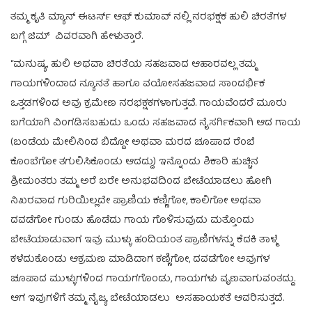
ತಮ್ಮ ಕೃತಿ ಮ್ಯಾನ್ ಈಟರ್ಸ್ ಆಫ್ ಕುಮಾವ್ ನಲ್ಲಿ ನರಭಕ್ಷಕ ಹುಲಿ ಚಿರತೆಗಳ
ಬಗ್ಗೆ ಜಿಮ್ ವಿವರವಾಗಿ ಹೇಳುತ್ತಾರೆ.
“ಮನುಷ್ಯ, ಹುಲಿ ಅಥವಾ ಚಿರತೆಯ ಸಹಜವಾದ ಆಹಾರವಲ್ಲ ತಮ್ಮ
ಗಾಯಗಳಿಂದಾದ ನ್ಯೂನತೆ ಹಾಗೂ ವಯೋಸಹಜವಾದ ಸಾಂದರ್ಭಿಕ
ಒತ್ತಡಗಳಿಂದ ಅವು ಕ್ರಮೇಣ ನರಭಕ್ಷಕಗಳಾಗುತ್ತವೆ. ಗಾಯವೆಂದರೆ ಮೂರು
ಬಗೆಯಾಗಿ ವಿಂಗಡಿಸಬಹುದು ಒಂದು ಸಹಜವಾದ ನೈಸರ್ಗಿಕವಾಗಿ ಆದ ಗಾಯ
(ಬಂಡೆಯ ಮೇಲಿನಿಂದ ಬಿದ್ದೋ ಅಥವಾ ಮರದ ಚೂಪಾದ ರೆಂಬೆ
ಕೊಂಬೆಗೋ ತಗುಲಿಸಿಕೊಂಡು ಆದದ್ದು) ಇನ್ನೊಂದು ಶಿಕಾರಿ ಹುಚ್ಚಿನ
ಶ್ರೀಮಂತರು ತಮ್ಮ ಅರೆ ಬರೇ ಅನುಭವದಿಂದ ಬೇಟೆಯಾಡಲು ಹೋಗಿ
ನಿಖರವಾದ ಗುರಿಯಿಲ್ಲದೇ ಪ್ರಾಣಿಯ ಕಣ್ಣಿಗೋ, ಕಾಲಿಗೋ ಅಥವಾ
ದವಡೆಗೋ ಗುಂಡು ಹೊಡೆದು ಗಾಯ ಗೊಳಿಸುವುದು ಮತ್ತೊಂದು
ಬೇಟೆಯಾಡುವಾಗ ಇವು ಮುಳ್ಳು ಹಂದಿಯಂತ ಪ್ರಾಣಿಗಳನ್ನು ಕೆದಕಿ ತಾಳ್ಮೆ
ಕಳೆದುಕೊಂಡು ಆಕ್ರಮಣ ಮಾಡಿದಾಗ ಕಣ್ಣಿಗೋ, ದವಡೆಗೋ ಅವುಗಳ
ಚೂಪಾದ ಮುಳ್ಳುಗಳಿಂದ ಗಾಯಗಗೊಂಡು, ಗಾಯಗಳು ವೃಣವಾಗುವಂತದ್ದು.
ಆಗ ಇವುಗಳಿಗೆ ತಮ್ಮ ನೈಜ್ಯ ಬೇಟೆಯಾಡಲು ಅಸಹಾಯಕತೆ ಆವರಿಸುತ್ತದೆ.