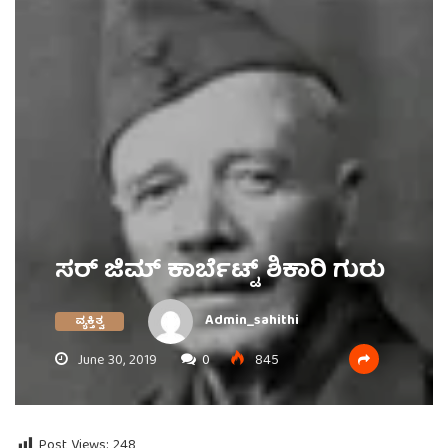
ಸರ್ ಜಿಮ್ ಕಾರ್ಬೆಟ್ಟ್ ಶಿಕಾರಿ ಗುರು
Admin_sahithi
ವ್ಯಕ್ತಿತ್ವ
June 30, 2019
0
845
Post Views:
248