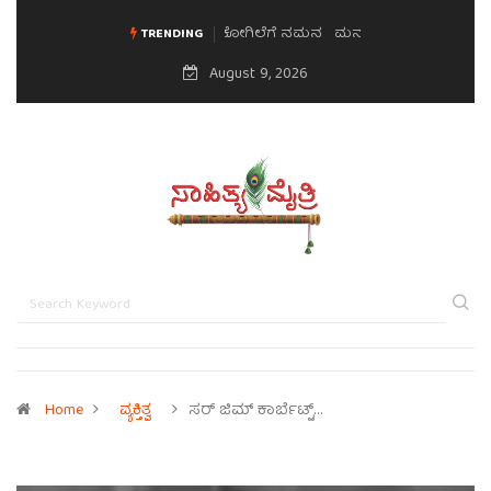
ಮನಸಿನ ಸವಿಭಾವ
TRENDING
August 9, 2026
Home
ವ್ಯಕ್ತಿತ್ವ
ಸರ್ ಜಿಮ್ ಕಾರ್ಬೆಟ್ಟ್…