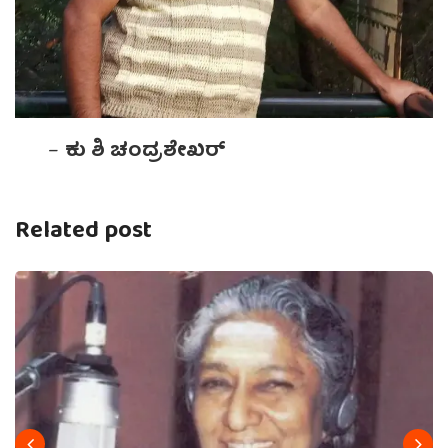
–
ಕು ಶಿ ಚಂದ್ರಶೇಖರ್
Related post