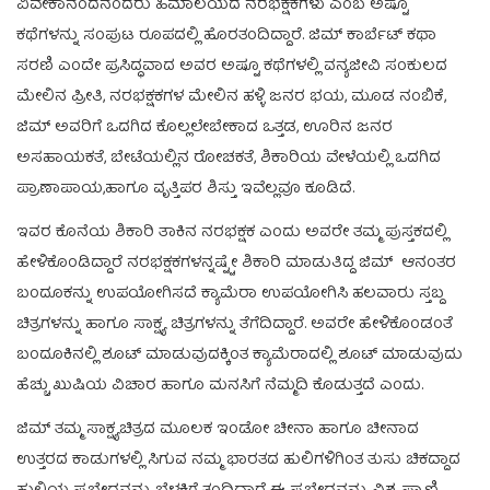
ವಿವೇಕಾನಂದನಂದರು ಹಿಮಾಲಯದ ನರಭಕ್ಷಕಗಳು ಎಂಬ ಅಷ್ಟೂ
ಕಥೆಗಳನ್ನು ಸಂಪುಟ ರೂಪದಲ್ಲಿ ಹೊರತಂದಿದ್ದಾರೆ. ಜಿಮ್ ಕಾರ್ಬೆಟ್ ಕಥಾ
ಸರಣಿ ಎಂದೇ ಪ್ರಸಿದ್ಧವಾದ ಅವರ ಅಷ್ಟೂ ಕಥೆಗಳಲ್ಲಿ ವನ್ಯಜೀವಿ ಸಂಕುಲದ
ಮೇಲಿನ ಪ್ರೀತಿ, ನರಭಕ್ಷಕಗಳ ಮೇಲಿನ ಹಳ್ಳಿ ಜನರ ಭಯ, ಮೂಡ ನಂಬಿಕೆ,
ಜಿಮ್ ಅವರಿಗೆ ಒದಗಿದ ಕೊಲ್ಲಲೇಬೇಕಾದ ಒತ್ತಡ, ಊರಿನ ಜನರ
ಅಸಹಾಯಕತೆ, ಬೇಟೆಯಲ್ಲಿನ ರೋಚಕತೆ, ಶಿಕಾರಿಯ ವೇಳೆಯಲ್ಲಿ ಒದಗಿದ
ಪ್ರಾಣಾಪಾಯ,ಹಾಗೂ ವೃತ್ತಿಪರ ಶಿಸ್ತು ಇವೆಲ್ಲವೂ ಕೂಡಿದೆ.
ಇವರ ಕೊನೆಯ ಶಿಕಾರಿ ತಾಕಿನ ನರಭಕ್ಷಕ ಎಂದು ಅವರೇ ತಮ್ಮ ಪುಸ್ತಕದಲ್ಲಿ
ಹೇಳಿಕೊಂಡಿದ್ದಾರೆ ನರಭಕ್ಷಕಗಳನ್ನಷ್ಟ್ಟೇ ಶಿಕಾರಿ ಮಾಡುತಿದ್ದ ಜಿಮ್ ಆನಂತರ
ಬಂದೂಕನ್ನು ಉಪಯೋಗಿಸದೆ ಕ್ಯಾಮೆರಾ ಉಪಯೋಗಿಸಿ ಹಲವಾರು ಸ್ತಬ್ದ
ಚಿತ್ರಗಳನ್ನು ಹಾಗೂ ಸಾಕ್ಷ್ಯ ಚಿತ್ರಗಳನ್ನು ತೆಗೆದಿದ್ದಾರೆ. ಅವರೇ ಹೇಳಿಕೊಂಡಂತೆ
ಬಂದೂಕಿನಲ್ಲಿ ಶೂಟ್ ಮಾಡುವುದಕ್ಕಿಂತ ಕ್ಯಾಮೆರಾದಲ್ಲಿ ಶೂಟ್ ಮಾಡುವುದು
ಹೆಚ್ಚು ಖುಷಿಯ ವಿಚಾರ ಹಾಗೂ ಮನಸಿಗೆ ನೆಮ್ಮದಿ ಕೊಡುತ್ತದೆ ಎಂದು.
ಜಿಮ್ ತಮ್ಮ ಸಾಕ್ಷ್ಯಚಿತ್ರದ ಮೂಲಕ ಇಂಡೋ ಚೀನಾ ಹಾಗೂ ಚೀನಾದ
ಉತ್ತರದ ಕಾಡುಗಳಲ್ಲಿ ಸಿಗುವ ನಮ್ಮ ಭಾರತದ ಹುಲಿಗಳಿಗಿಂತ ತುಸು ಚಿಕದ್ದಾದ