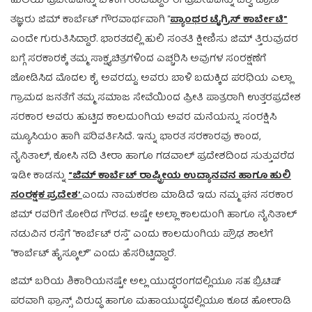
ಹುಲಿಯ ಪ್ರಬೇದವನ್ನು ಬೆಳಕಿಗೆ ತಂದಿದ್ದಾರೆ ಈ ಪ್ರಬೇದವನ್ನು ವಿಶ್ವ ಪ್ರಾಣಿ
ತಜ್ಞರು ಜಿಮ್ ಕಾರ್ಬೆಟ್ ಗೌರವಾರ್ಥವಾಗಿ “
ಪ್ಯಾಂಥರ
ಟೈಗ್ರಿಸ್
ಕಾರ್ಬೇಟಿ
”
ಎಂದೇ ಗುರುತಿಸಿದ್ದಾರೆ. ಭಾರತದಲ್ಲಿ ಹುಲಿ ಸಂತತಿ ಕ್ಷೀಣಿಸು ಜಿಮ್ ತ್ತಿರುವುದರ
ಬಗ್ಗೆ ಸರಕಾರಕ್ಕೆ ತಮ್ಮ ಸಾಕ್ಷ್ಯಚಿತ್ರಗಳಿಂದ ಎಚ್ಚರಿಸಿ ಅವುಗಳ ಸಂರಕ್ಷಣೆಗೆ
ಜೋಡಿಸಿದ ಮೊದಲ ಕೈ ಅವರದ್ದು. ಅವರು ಬಾಳಿ ಬದುಕ್ಕಿದ ಪರಧಿಯ ಎಲ್ಲಾ
ಗ್ರಾಮದ ಜನತೆಗೆ ತಮ್ಮ ಸಮಾಜ ಸೇವೆಯಿಂದ ಪ್ರೀತಿ ಪಾತ್ರರಾಗಿ ಉತ್ತರಪ್ರದೇಶ
ಸರಕಾರ ಅವರು ಹುಟ್ಟಿದ ಕಾಲದುಂಗಿಯ ಅವರ ಮನೆಯನ್ನು ಸಂರಕ್ಷಿಸಿ
ಮ್ಯೂಸಿಯಂ ಹಾಗಿ ಪರಿವರ್ತಿಸಿದೆ. ಇನ್ನು ಭಾರತ ಸರಕಾರವು ಕಾಂದ,
ನೈನಿತಾಲ್, ಕೋಸಿ ನದಿ ತೀರಾ ಹಾಗೂ ಗಡವಾಲ್ ಪ್ರದೇಶದಿಂದ ಸುತ್ತುವರೆದ
ಇಡೀ ಕಾಡನ್ನು
“
ಜಿಮ್
ಕಾರ್ಬೆಟ್
ರಾಷ್ಟ್ರೀಯ
ಉದ್ಯಾನವನ
ಹಾಗೂ
ಹುಲಿ
ಸಂರಕ್ಷಕ
ಪ್ರದೇಶ
’
ಎಂದು ನಾಮಕರಣ ಮಾಡಿದೆ ಇದು ನಮ್ಮ ಘನ ಸರಕಾರ
ಜಿಮ್ ರವರಿಗೆ ತೋರಿದ ಗೌರವ. ಅಷ್ಟೇ ಅಲ್ಲಾ ಕಾಲದುಂಗಿ ಹಾಗೂ ನೈನಿತಾಲ್
ನಡುವಿನ ರಸ್ತೆಗೆ “ಕಾರ್ಬೆಟ್ ರಸ್ತೆ” ಎಂದು ಕಾಲದುಂಗಿಯ ಪ್ರೌಢ ಶಾಲೆಗೆ
“ಕಾರ್ಬೆಟ್ ಹೈಸ್ಕೂಲ್” ಎಂದು ಹೆಸರಿಟ್ಟಿದ್ದಾರೆ.
ಜಿಮ್ ಬರಿಯ ಶಿಕಾರಿಯನಷ್ಟೇ ಅಲ್ಲ ಯುದ್ಧರಂಗದಲ್ಲಿಯೂ ಸಹ ಬ್ರಿಟಿಷ್
ಪರವಾಗಿ ಫ್ರಾನ್ಸ್ ವಿರುದ್ಧ ಹಾಗೂ ಮಹಾಯುದ್ಧದಲ್ಲಿಯೂ ಕೂಡ ಹೋರಾಡಿ