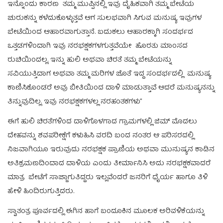
ಇನ್ನೊಂದು ಕಾರಣ ತಮ್ಮ ಮುಪ್ಪಿನಲ್ಲಿ ಇವು ದೈಹಿಕವಾಗಿ ತಮ್ಮ ಬೇಟೆಯ
ಚುರುಕನ್ನು ಕಳೆದುಕೊಳ್ಳುತ್ತವೆ ಆಗ ಸುಲಭವಾಗಿ ಸಿಗುವ ಮನುಷ್ಯ ಇವುಗಳ
ಬೇಟೆಯಿಂದ ಆಹಾರವಾಗುತ್ತಾನೆ. ಬದುಕಲು ಆಹಾರಕ್ಕಾಗಿ ಸಂದರ್ಭದ
ಒತ್ತಡಗಳಿಂದಾಗಿ ಇವು ನರಭಕ್ಷಕಗಳಗುತ್ತವೆಯೇ ಹೊರತು ಮಾಂಸದ
ರುಚಿಯಿಂದಲ್ಲ. ಇನ್ನು ಹುಲಿ ಅಥವಾ ಚಿರತೆ ತಮ್ಮ ಬೇಟೆಯನ್ನು
ಸವಿಯುತ್ತಿದಾಗ ಅಥವಾ ತಮ್ಮ ಮರಿಗಳ ಜೊತೆ ಇದ್ದ ಸಂದರ್ಭದಲ್ಲಿ ಮನುಷ್ಯ
ಕಾಣಿಸಿಕೊಂಡರೆ ಅವು ಬೀತಿಯಿಂದ ದಾಳಿ ಮಾಡುತ್ತಾವೆ ಆದರೆ ಮನುಷ್ಯನನ್ನು
ತಿನ್ನುವುದಿಲ್ಲ. ಇವು ನರಭಕ್ಷಕಗಳಲ್ಲ ನರಹಂತಕಗಳು”
ಈಗೆ ಹುಲಿ ಚಿರತೆಗಳಿಂದ ದಾಳಿಗೊಳಗಾದ ಗ್ರಾಮಗಳಲ್ಲಿ ಜಿಮ್ ಮೊದಲು
ದೇಹವನ್ನು ಶವಪರೀಕ್ಷೆಗೆ ಕಳುಹಿಸಿ ವರದಿ ಬಂದ ನಂತರ ಆ ಪರಿಸರದಲ್ಲಿ
ನಿಜವಾಗಿಯೂ ಇರುವುದು ನರಭಕ್ಷಕ ಪ್ರಾಣಿಯ ಅಥವಾ ಮುನುಷ್ಯನ ಕಾಡಿನ
ಅತಿಕ್ರಮಣದಿಂದಾದ ದಾಳಿಯ ಎಂದು ತೀರ್ಮಾನಿಸಿ ಅದು ನರಭಕ್ಷಕವಾದರೆ
ಮಾತ್ರ ಬೇಟೆಗೆ ಸಾಜ್ಜಾಗುತಿದ್ದರು ಇಲ್ಲವೆಂದರೆ ಜನರಿಗೆ ಧೈರ್ಯ ಹಾಗೂ ತಿಳಿ
ಹೇಳಿ ಹಿಂದಿರುಗುತ್ತಿದರು.
ಸ್ವಾತಂತ್ರ ಪೂರ್ವದಲ್ಲಿ ಈಗಿನ ಹಾಗೆ ಬಂದೂಕಿನ ಮೂಲಕ ಅರಿವಳಿಕೆಯನ್ನು