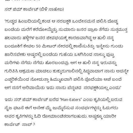
ಸರ್ ಜಿಮ್ ಕಾರ್ಬೆಟ್ (ಬಿಳಿ ಸಾಹೇಬ)
“ಗುಡ್ಡದ ಹಿಂಬದಿಯಲ್ಲಿ ಕಂಡ ಆ ನರಬಕ್ಷಕಿ ಒಂದೇಸಮನೆ ಚಲಿಸಿ ದೊಡ್ಡ
ಬಂಡೆಯ ಮರೆಗೆ ಕರೆದೋಯ್ದಿತ್ತು, ಸುಮಾರು ಜನರ ಪ್ರಾಣ ತೆಗೆದು ಸುತ್ತಮುತ್ತ
ಹಲವಾರು ಹಳ್ಳಿಗಳ ಜನರ ಜೀವಭಯಕ್ಕೆ ಕಾರಣವಾಗಿದ್ದ ಆ ಹುಲಿ ನನ್ನ
ಬಂದೂಕಿಗೆ ಕೇವಲ 50 ಮೀಟರ್ ನೇರದಲ್ಲಿ ಕಾಣಿಸುತಿತ್ತು. ಇನ್ನೇನು ಗುಂಡು
ಹಾರಿಸಬೇಕು ಅಷ್ಟರಲ್ಲಿ ಬಂಡೆಯ ಗುಹೆಯ ಒಳಗಿನಿಂದ ನಾಲ್ಕು ಪುಟ್ಟ
ಮರಿಗಳು ನೆಗೆದು ನೆಗೆದು ಹೊರಬಂದವು. ಆಗ ಆ ಹುಲಿ ನನ್ನ ಇರುವನ್ನು
ಗುರಿತಿಸಿ ಆಕ್ರಮಣ ಮಾಡಲು ಕುಕ್ಕುರುಗಾಲಿನಲ್ಲಿ ಸಿದ್ದವಾದಾಗ ನಾನು ಅದನ್ನೇ
ಎಚ್ಚರಿಕೆಯಿಂದ ನೋಡುತ್ತಾ ಹಿಮ್ಮುಖವಾಗಿ ಚಲಿಸಿ ಪೊದೆಯಾ ಆಚೆ ಬಂದೆ
ಆಗ ನನಗೆ ಅರಿವಾಯಿತು ಇದು ನಾನು ಬೆನ್ನಟಿದ ನರಭಕ್ಷಕಿಯಲ್ಲ ಎಂದು”
ಇದು ಸರ್ ಜಿಮ್ ಕಾರ್ಬೆಟ್ ಬರೆದ “Man-Eaters” ಎಂಬ ಕೃತಿಯಲ್ಲಿ ಬರುವ
ನೈಜ ಘಟನೆ ಈಗೆ ಅನೇಕ ಮೈ ಜುಮ್ಮೆನೆಸುವ ಸಂದರ್ಭಗಳ್ಳನ್ನು ಓದುಗರು
ಅವರ ಕೃತಿಗಳನ್ನು ಓದಿ ರೋಮಾಂಚಿತರಾಗಬಹುದು. ಅಷ್ಟಕ್ಕೂ ಯಾರೀ
ಕಾರ್ಪೆಟ್ ಸಾಬ್ ?