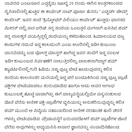
ಸಾವಿರದ ಎಂಟನೂರ ಎಪ್ಪತೈದು ಜೂಲೈ 25 ರಂದು ಈಗಿನ ಉತ್ತರಕಾಂಡದ
ನೈನಿತಾಲಿನಲ್ಲಿ ಹುಟ್ಟಿದ ಈ ಕಾರ್ಪೆಟ್ ಸಾಬ್ ಪೂರ್ಣ ಹೆಸರು “ ಎಡ್ವರ್ಡ್ ಜೇಮ್ಸ್
ಕಾರ್ಬೆಟ್”. ಇವರ ತಂದೆ “ಕ್ರಿಸ್ಟೋಫರ್ ವಿಲಿಯಂ ಕಾರ್ಬೆಟ್” ಹುಟ್ಟಿದು ಭಾರತದ
ಮೀರತ್ ನಲ್ಲಿ, ತಾತ ಐರಿಷ್. ತನ್ನ ತಂದೆಯ ಒಂಬತ್ತನೆ ಮಗನಾಗಿ ಜನಿಸಿದ ಜಿಮ್
ತನ್ನ ನಾಲಕ್ಕನೆ ವಯಸ್ಸಿನ್ನಲ್ಲಿ ತಂದೆಯನ್ನು ಕಳೆದುಕೊಂಡ. ಹಿಮಾಲಯದ ದಟ್ಟ
ಕಾಡುಗಳ ನಡುವೆ ಇದ್ದ ಕಾಲದುಂಗಿ ಎಂಬ ಊರಿನಲ್ಲಿ ಇಡೀ ಕುಟುಂಬ
ವಾಸವಿದದ್ದು. ಬಡ ಪೋಸ್ಟ್ ಮಾಸ್ಟರ್ ಹಾಗಿದ್ದ ಇವರ ತಂದೆಗೆ ಇದ್ದ ಸಂಬಳ
ಇಡೀ ಕುಟುಂಬದ ನಿರ್ವಹಣೆಗೆ ಸಾಲುತ್ತಿರಲಿಲ್ಲ. ಬಾಲಕನಾಗಿದ್ದಾಗ ಜಿಮ್
ಕ್ಯಾಟೆರ್ಪಿಲಿನಲ್ಲಿ ಗುರಿ ಹಿಡಿದು ಸಣ್ಣ ಪುಟ್ಟ ಬೇಟೆ ಹಾಡುವುದನ್ನು ಕಲಿತ.
ತಂದೆಯ ಕಾಲನಂತರ ಮನೆಯಲ್ಲಿ ಇದ್ದ ಚರೆ ಬಂದೂಕಿನಿಂದ ಸಣ್ಣ ಪುಟ್ಟ ಪ್ರಾಣಿ
ಪಕ್ಷಿಗಳ ಬೇಟೆಯಾಡಲು ಶುರುಮಾಡಿದ ಹಾಗೂ ಅದು ಅವರ ಅಗಾಧ
ಕುಟುಂಬಕ್ಕೆ ಹೊಟ್ಟೆ ಪಾಡಾಗಿತ್ತು. ಈಗೆ ಬಾಲ್ಯವಸ್ಥೆಯಲ್ಲಿಯೇ ವನ್ಯಸಂಕುಲದ
ಜೊತೆ ಬೆರೆತು ಅನೇಕ ಪಕ್ಷಿ-ಪ್ರಾಣಿಗಳ ಧ್ವನಿಯನ್ನು ಅನುಕರಿಸುವುದ್ದನ್ನು ಕಲಿತ
ಜಿಮ್ ಮುಂದೆ ಆ ವಿದ್ಯೆಯ ಸಹಾಯದಿಂದ ಅನೇಕ ನರಹಂತಕ ಹುಲಿ ಚಿರತೆ
ಗಳನ್ನು ಬೇಟೆಯಾಡಿದ. ಪ್ರೌಡಾವಸ್ಥೆಗೆ ಬರುವದರೊಳಗೆ ಜಿಮ್ ಪ್ರಾಣಿಗಳ ಜೊತೆ
ಬೆರೆತು ಅವುಗಳನ್ನು ಅಧ್ಯಯನಿಸಿ ಅಪಾರ ಜ್ಞಾನವನ್ನು ಸಂಪಾಧಿಸಿಕೊಂಡ.