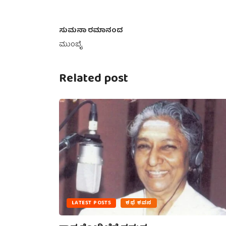
ಸುಮನಾ ರಮಾನಂದ
ಮುಂಬೈ
Related post
LATEST POSTS
ಕಥೆ ಕವನ