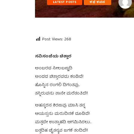
LATEST POSTS
ಕಥೆ ಕವನ
Post Views:
268
ಸವಿಸಂಜೆಯ ಚಿತ್ತಾರ
ಅಂಬರದ ನೀಲಬಣ್ಣದಿ
ಅಂದದ ಚಿತ್ತಾರವದು ಕಂಡಿದೆ!
ಹೊನ್ನಿನ ರಂಗಲಿ ದಿಗಂತವು..
ತನ್ನಿರುವನು ತಾನೇ ಮರೆತಂತಿದೆ!!
ಅಹಸ್ಕರನ ಕಿರಣವು ಮಾಸಿ ತನ್ನ
ಆಯಸ್ಸನು ಮರುದಿನಕೆ ದೂಡಿದೆ!
ಮತ್ತದೇ ಉತ್ಸಾಹದಿ ಆಗಮಿಸಿರಲು..
ಬತ್ತದಿಹ ಚೈತನ್ಯವ ಜಗಕೆ ತಂದಿದೆ!!