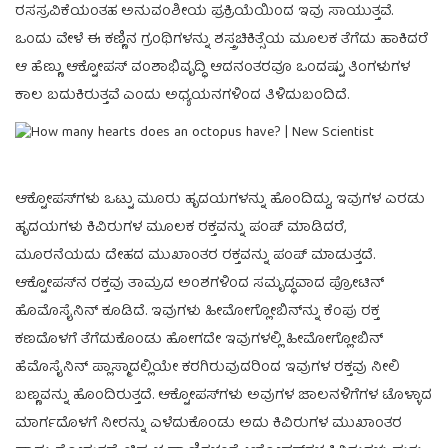
ರಸಸ್ರವಿಕೆಯಂತಹ ಅನುವಂಶೀಯ ಪ್ರಕ್ರಿಯೆಯಿಂದ ಇವು ಸಾಯುತ್ತವೆ.
ಒಂದು ವೇಳೆ ಈ ಕಣ್ಣಿನ ಗ್ರಂಥಿಗಳನ್ನು ಶಸ್ತ್ರಚಿಕಿತ್ಸೆಯ ಮೂಲಕ ತೆಗೆದು ಹಾಕಿದರೆ
ಆ ಹೆಣ್ಣು ಆಕ್ಟೋಪಸ್ ವಂಶಾಭಿವೃದ್ಧಿ ಆದನಂತರವೂ ಒಂದಷ್ಟು ತಿಂಗಳುಗಳ
ಕಾಲ ಬದುಕಿರುತ್ತವೆ ಎಂದು ಅಧ್ಯಯನಗಳಿಂದ ತಿಳಿದುಬಂದಿದೆ.
ಆಕ್ಟೋಪಸ್‌ಗಳು ಒಟ್ಟು ಮೂರು ಹೃದಯಗಳನ್ನು ಹೊಂದಿದ್ದು, ಇವುಗಳ ಎರಡು
ಹೃದಯಗಳು ಕಿವಿರುಗಳ ಮೂಲಕ ರಕ್ತವನ್ನು ಪಂಪ್ ಮಾಡಿದರೆ,
ಮೂರನೆಯದು ದೇಹದ ಮುಖಾಂತರ ರಕ್ತವನ್ನು ಪಂಪ್ ಮಾಡುತ್ತದೆ.
ಆಕ್ಟೋಪಸ್‌ನ ರಕ್ತವು ತಾಮ್ರದ ಅಂಶಗಳಿಂದ ಸಮೃದ್ಧವಾದ ಪ್ರೋಟಿನ್
ಹೊಮೊಸೈನಿನ್ ಕೂಡಿದೆ. ಇವುಗಳು ಹೀಮೋಗ್ಲೋಬಿನ್‌ನ್ನು ಕೆಂಪು ರಕ್ತ
ಕಣದೊಳಗೆ ತೆಗೆದುಕೊಂಡು ಹೋಗದೇ ಇವುಗಳಲ್ಲಿ ಹೀಮೋಗ್ಲೋಬಿನ್
ಹೆಮೊಸೈನಿನ್ ಪ್ಲಾಸ್ಮಾದಲ್ಲಿಯೇ ಕರಗಿರುವುದರಿಂದ ಇವುಗಳ ರಕ್ತವು ನೀಲಿ
ಬಣ್ಣವನ್ನು ಹೊಂದಿರುತ್ತದೆ. ಆಕ್ಟೋಪಸ್‌ಗಳು ಅವುಗಳ ಜಾಲನಳಿಗೆಗಳ ಟೊಳ್ಳಾದ
ಮಾರ್ಗದೊಳಗೆ ನೀರನ್ನು ಎಳೆದುಕೊಂಡು ಅದು ಕಿವಿರುಗಳ ಮುಖಾಂತರ