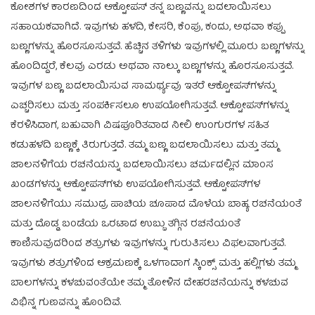
ಕೋಶಗಳ ಕಾರಣದಿಂದ ಆಕ್ಟೋಪಸ್ ತನ್ನ ಬಣ್ಣವನ್ನು ಬದಲಾಯಿಸಲು
ಸಹಾಯಕವಾಗಿದೆ. ಇವುಗಳು ಹಳದಿ, ಕೇಸರಿ, ಕೆಂಪು, ಕಂದು, ಅಥವಾ ಕಪ್ಪು
ಬಣ್ಣಗಳನ್ನು ಹೊರಸೂಸುತ್ತವೆ. ಹೆಚ್ಚಿನ ತಳಿಗಳು ಇವುಗಳಲ್ಲಿ ಮೂರು ಬಣ್ಣಗಳನ್ನು
ಹೊಂದಿದ್ದರೆ, ಕೆಲವು ಎರಡು ಅಥವಾ ನಾಲ್ಕು ಬಣ್ಣಗಳನ್ನು ಹೊರಸೂಸುತ್ತವೆ.
ಇವುಗಳ ಬಣ್ಣ ಬದಲಾಯಿಸುವ ಸಾಮರ್ಥ್ಯವು ಇತರೆ ಆಕ್ಟೋಪಸ್‌ಗಳನ್ನು
ಎಚ್ಚರಿಸಲು ಮತ್ತು ಸಂಪರ್ಕಿಸಲೂ ಉಪಯೋಗಿಸುತ್ತವೆ. ಆಕ್ಟೋಪಸ್‌ಗಳನ್ನು
ಕೆರಳಿಸಿದಾಗ, ಬಹುವಾಗಿ ವಿಷಪೂರಿತವಾದ ನೀಲಿ ಉಂಗುರಗಳ ಸಹಿತ
ಕಡುಹಳದಿ ಬಣ್ಣಕ್ಕೆ ತಿರುಗುತ್ತದೆ. ತಮ್ಮ ಬಣ್ಣ ಬದಲಾಯಿಸಲು ಮತ್ತು ತಮ್ಮ
ಜಾಲನಳಿಗೆಯ ರಚನೆಯನ್ನು ಬದಲಾಯಿಸಲು ಚರ್ಮದಲ್ಲಿನ ಮಾಂಸ
ಖಂಡಗಳನ್ನು ಆಕ್ಟೋಪಸ್‌ಗಳು ಉಪಯೋಗಿಸುತ್ತವೆ. ಆಕ್ಟೋಪಸ್‌ಗಳ
ಜಾಲನಳಿಗೆಯು ಸಮುದ್ರ ಪಾಚಿಯ ಚೂಪಾದ ಮೊಳೆಯ ಬಾಹ್ಯ ರಚನೆಯಂತೆ
ಮತ್ತು ದೊಡ್ಡ ಬಂಡೆಯ ಒರಟಾದ ಉಬ್ಬು ತಗ್ಗಿನ ರಚನೆಯಂತೆ
ಕಾಣಿಸುವುದರಿಂದ ಶತ್ರುಗಳು ಇವುಗಳನ್ನು ಗುರುತಿಸಲು ವಿಫಲವಾಗುತ್ತವೆ.
ಇವುಗಳು ಶತ್ರುಗಳಿಂದ ಆಕ್ರಮಣಕ್ಕೆ ಒಳಗಾದಾಗ ಸ್ಕಿಂಕ್ಸ್ ಮತ್ತು ಹಲ್ಲಿಗಳು ತಮ್ಮ
ಬಾಲಗಳನ್ನು ಕಳಚುವಂತೆಯೇ ತಮ್ಮ ತೋಳಿನ ದೇಹರಚನೆಯನ್ನು ಕಳಚುವ
ವಿಭಿನ್ನ ಗುಣವನ್ನು ಹೊಂದಿವೆ.