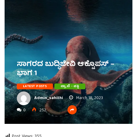
ಸಾಗರದ ಬುದ್ಧಿಜೀವಿ ಆಕ್ಟೊಪಸ್ –
ಭಾಗ 1
LATEST POSTS
ಪ್ರಾಣಿ - ಪಕ್ಷಿ
Admin_sahithi
March 18, 2023
0
252
Post Views:
355