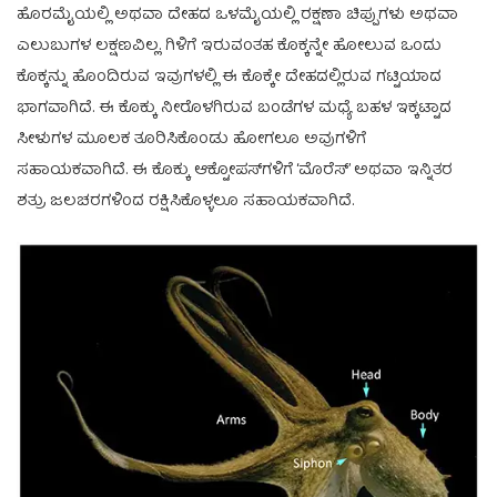
ಹೊರಮೈಯಲ್ಲಿ ಅಥವಾ ದೇಹದ ಒಳಮೈಯಲ್ಲಿ ರಕ್ಷಣಾ ಚಿಪ್ಪುಗಳು ಅಥವಾ
ಎಲುಬುಗಳ ಲಕ್ಷಣವಿಲ್ಲ. ಗಿಳಿಗೆ ಇರುವಂತಹ ಕೊಕ್ಕನ್ನೇ ಹೋಲುವ ಒಂದು
ಕೊಕ್ಕನ್ನು ಹೊಂದಿರುವ ಇವುಗಳಲ್ಲಿ ಈ ಕೊಕ್ಕೇ ದೇಹದಲ್ಲಿರುವ ಗಟ್ಟಿಯಾದ
ಭಾಗವಾಗಿದೆ. ಈ ಕೊಕ್ಕು ನೀರೊಳಗಿರುವ ಬಂಡೆಗಳ ಮಧ್ಯೆ ಬಹಳ ಇಕ್ಕಟ್ಟಾದ
ಸೀಳುಗಳ ಮೂಲಕ ತೂರಿಸಿಕೊಂಡು ಹೋಗಲೂ ಅವುಗಳಿಗೆ
ಸಹಾಯಕವಾಗಿದೆ. ಈ ಕೊಕ್ಕು ಆಕ್ಟೋಪಸ್‌ಗಳಿಗೆ ‘ಮೊರೆಸ್’ ಅಥವಾ ಇನ್ನಿತರ
ಶತ್ರು ಜಲಚರಗಳಿಂದ ರಕ್ಷಿಸಿಕೊಳ್ಳಲೂ ಸಹಾಯಕವಾಗಿದೆ.