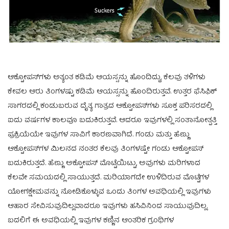
ಆಕ್ಟೋಪಸ್‌ಗಳು ಅತ್ಯಂತ ಕಡಿಮೆ ಆಯಸ್ಸನ್ನು ಹೊಂದಿದ್ದು, ಕೆಲವು ತಳಿಗಳು
ಕೇವಲ ಆರು ತಿಂಗಳಷ್ಟು ಕಡಿಮೆ ಆಯಸ್ಸನ್ನು ಹೊಂದಿರುತ್ತವೆ. ಉತ್ತರ ಫೆಸಿಫಿಕ್
ಸಾಗರದಲ್ಲಿ ಕಂಡುಬರುವ ದೈತ್ಯ ಗಾತ್ರದ ಆಕ್ಟೋಪಸ್‌ಗಳು ಸೂಕ್ತ ಪರಿಸರದಲ್ಲಿ
ಐದು ವರ್ಷಗಳ ಕಾಲವೂ ಬದುಕಿರುತ್ತವೆ. ಆದರೂ ಇವುಗಳಲ್ಲಿ ಸಂತಾನೋತ್ಪತ್ತಿ
ಪ್ರಕ್ರಿಯೆಯೇ ಇವುಗಳ ಸಾವಿಗೆ ಕಾರಣವಾಗಿದೆ. ಗಂಡು ಮತ್ತು ಹೆಣ್ಣು
ಆಕ್ಟೋಪಸ್‌ಗಳ ಮಿಲನದ ನಂತರ ಕೆಲವು ತಿಂಗಳಷ್ಟೇ ಗಂಡು ಆಕ್ಟೋಪಸ್
ಬದುಕಿರುತ್ತದೆ. ಹೆಣ್ಣು ಅಕ್ಟೋಪಸ್ ಮೊಟ್ಟೆಯಿಟ್ಟು, ಅವುಗಳು ಮರಿಗಳಾದ
ಕೆಲವೇ ಸಮಯದಲ್ಲಿ ಸಾಯುತ್ತದೆ. ಮರಿಯಾಗದೇ ಉಳಿದಿರುವ ಮೊಟ್ಟೆಗಳ
ಯೋಗಕ್ಷೇಮವನ್ನು ನೋಡಿಕೊಳ್ಳುವ ಒಂದು ತಿಂಗಳ ಅವಧಿಯಲ್ಲಿ ಇವುಗಳು
ಆಹಾರ ಸೇವಿಸುವುದಿಲ್ಲವಾದರೂ ಇವುಗಳು ಹಸಿವಿನಿಂದ ಸಾಯುವುದಿಲ್ಲ.
ಬದಲಿಗೆ ಈ ಅವಧಿಯಲ್ಲಿ ಇವುಗಳ ಕಣ್ಣಿನ ಆಂತರಿಕ ಗ್ರಂಥಿಗಳ