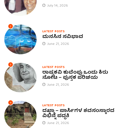
July 14, 2026
2
LATEST POSTS
ಮನಸಿನ ಸವಿಭಾವ
June 21, 2026
3
LATEST POSTS
ರಾಷ್ಟ್ರಕವಿ ಕುವೆಂಪು ಒಂದು ಕಿರು
ನೋಟ – ಪುಸ್ತಕ ಪರಿಚಯ
June 21, 2026
4
LATEST POSTS
ದಖ್ಮಾ – ಪಾರ್ಸಿಗಳ ಶವಸಂಸ್ಕಾರದ
ವಿಭಿನ್ನ ಪದ್ಧತಿ
June 21, 2026