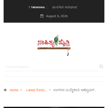
ಮನಸಿನ ಸವಿಭಾವ
TRENDING
August 6, 2026
Home
Latest Posts
ಸಾಗರದ ಬುದ್ಧಿಜೀವಿ ಆಕ್ಟೊಪಸ್…