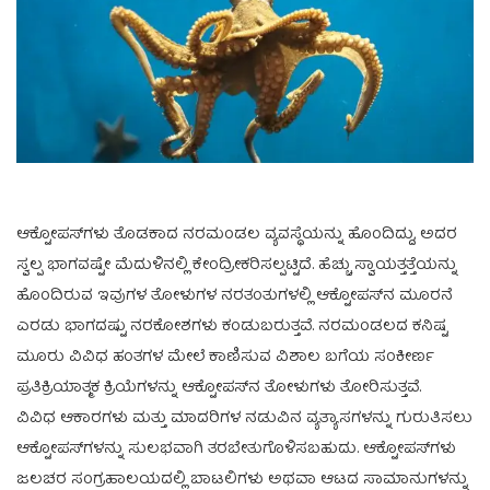
ಆಕ್ಟೋಪಸ್‌ಗಳು ತೊಡಕಾದ ನರಮಂಡಲ ವ್ಯವಸ್ಥೆಯನ್ನು ಹೊಂದಿದ್ದು, ಅದರ
ಸ್ವಲ್ಪ ಭಾಗವಷ್ಟೇ ಮೆದುಳಿನಲ್ಲಿ ಕೇಂದ್ರೀಕರಿಸಲ್ಪಟ್ಟಿದೆ. ಹೆಚ್ಚು ಸ್ವಾಯತ್ತತ್ತೆಯನ್ನು
ಹೊಂದಿರುವ ಇವುಗಳ ತೋಳುಗಳ ನರತಂತುಗಳಲ್ಲಿ ಆಕ್ಟೋಪಸ್‌ನ ಮೂರನೆ
ಎರಡು ಭಾಗದಷ್ಟು ನರಕೋಶಗಳು ಕಂಡುಬರುತ್ತವೆ. ನರಮಂಡಲದ ಕನಿಷ್ಟ
ಮೂರು ವಿವಿಧ ಹಂತಗಳ ಮೇಲೆ ಕಾಣಿಸುವ ವಿಶಾಲ ಬಗೆಯ ಸಂಕೀರ್ಣ
ಪ್ರತಿಕ್ರಿಯಾತ್ಮಕ ಕ್ರಿಯೆಗಳನ್ನು ಆಕ್ಟೋಪಸ್‌ನ ತೋಳುಗಳು ತೋರಿಸುತ್ತವೆ.
ವಿವಿಧ ಆಕಾರಗಳು ಮತ್ತು ಮಾದರಿಗಳ ನಡುವಿನ ವ್ಯತ್ಯಾಸಗಳನ್ನು ಗುರುತಿಸಲು
ಆಕ್ಟೋಪಸ್‌ಗಳನ್ನು ಸುಲಭವಾಗಿ ತರಬೇತುಗೊಳಿಸಬಹುದು. ಆಕ್ಟೋಪಸ್‌ಗಳು
ಜಲಚರ ಸಂಗ್ರಹಾಲಯದಲ್ಲಿ ಬಾಟಲಿಗಳು ಅಥವಾ ಆಟದ ಸಾಮಾನುಗಳನ್ನು