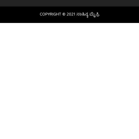
COPYRIGHT © 2021 ಸಾಹಿತ್ಯ ಮೈತ್ರಿ