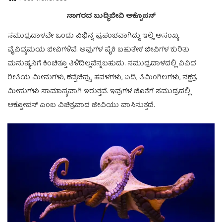
ಸಾಗರದ ಬುದ್ಧಿಜೀವಿ ಆಕ್ಟೊಪಸ್
ಸಮುದ್ರದಾಳವೇ ಒಂದು ವಿಭಿನ್ನ ಪ್ರಪಂಚವಾಗಿದ್ದು ಇಲ್ಲಿ ಅಸಂಖ್ಯ
ವೈವಿಧ್ಯಮಯ ಜೀವಿಗಳಿವೆ. ಅವುಗಳ ಪೈಕಿ ಬಹುತೇಕ ಜೀವಿಗಳ ಕುರಿತು
ಮನುಷ್ಯನಿಗೆ ಕಿಂಚಿತ್ತೂ ತಿಳಿದಿಲ್ಲವೆನ್ನಬಹುದು. ಸಮುದ್ರದಾಳದಲ್ಲಿ ವಿವಿಧ
ರೀತಿಯ ಮೀನುಗಳು, ಕಪ್ಪೆಚಿಪ್ಪು, ಹವಳಗಳು, ಏಡಿ, ತಿಮಿಂಗಿಲಗಳು, ನಕ್ಷತ್ರ
ಮೀನುಗಳು ಸಾಮಾನ್ಯವಾಗಿ ಇರುತ್ತವೆ. ಇವುಗಳ ಜೊತೆಗೆ ಸಮುದ್ರದಲ್ಲಿ
ಆಕ್ಟೋಪಸ್ ಎಂಬ ವಿಚಿತ್ರವಾದ ಜೀವಿಯು ವಾಸಿಸುತ್ತದೆ.