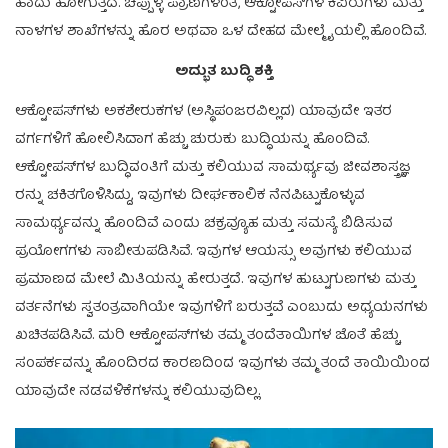
ಹಾದು ಹೋಗುತ್ತದೆ. ಚಿಪ್ಪುಳ್ಳ ಪ್ರಾಣಿಗಳಂತೆ, ಆಕ್ಟೋಪಸ್‌ಗಳ ಕಿವಿರುಗಳು ಮತ್ತು
ನಾಳಗಳ ಶಾಖೆಗಳನ್ನು ಹೊರ ಅಥವಾ ಒಳ ದೇಹದ ಮೇಲ್ಮೈಯಲ್ಲಿ ಹೊಂದಿವೆ.
ಅದ್ಭುತ ಬುದ್ಧಿ ಶಕ್ತಿ
ಆಕ್ಟೋಪಸ್‌ಗಳು ಅಕಶೇರುಕಗಳ (ಅಸ್ಥಿಪಂಜರವಿಲ್ಲದ) ಯಾವುದೇ ಇತರ
ವರ್ಗಗಳಿಗೆ ಹೋಲಿಸಿದಾಗ ಹೆಚ್ಚು ಚುರುಕು ಬುದ್ಧಿಯನ್ನು ಹೊಂದಿವೆ.
ಆಕ್ಟೋಪಸ್‌ಗಳ ಬುದ್ಧಿವಂತಿಗೆ ಮತ್ತು ಕಲಿಯುವ ಸಾಮರ್ಥ್ಯವು ಜೀವಶಾಸ್ತ್ರಜ್ಞ
ರನ್ನು ಚಕಿತಗೊಳಿಸಿದ್ದು, ಇವುಗಳು ದೀರ್ಘಕಾಲಿಕ ನೆನಪಿಟ್ಟುಕೊಳ್ಳುವ
ಸಾಮರ್ಥ್ಯವನ್ನು ಹೊಂದಿವೆ ಎಂದು ಚಕ್ರವ್ಯೂಹ ಮತ್ತು ಸಮಸ್ಯೆ ಬಿಡಿಸುವ
ಪ್ರಯೋಗಗಳು ಸಾಬೀತುಪಡಿಸಿವೆ. ಇವುಗಳ ಆಯಸ್ಸು ಅವುಗಳು ಕಲಿಯುವ
ಪ್ರಮಾಣದ ಮೇಲೆ ಮಿತಿಯನ್ನು ಹೇರುತ್ತದೆ. ಇವುಗಳ ಹುಟ್ಟುಗುಣಗಳು ಮತ್ತು
ವರ್ತನೆಗಳು ಸ್ವತಂತ್ರವಾಗಿಯೇ ಇವುಗಳಿಗೆ ಬರುತ್ತವೆ ಎಂಬುದು ಅಧ್ಯಯನಗಳು
ಖಚಿತಪಡಿಸಿವೆ. ಮರಿ ಆಕ್ಟೋಪಸ್‌ಗಳು ತಮ್ಮ ತಂದೆತಾಯಿಗಳ ಜೊತೆ ಹೆಚ್ಚು
ಸಂಪರ್ಕವನ್ನು ಹೊಂದಿರದ ಕಾರಣದಿಂದ ಇವುಗಳು ತಮ್ಮ ತಂದೆ ತಾಯಿಯಿಂದ
ಯಾವುದೇ ನಡವಳಿಕೆಗಳನ್ನು ಕಲಿಯುವುದಿಲ್ಲ.