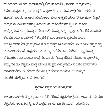
ದುಂಡಗಿನ ನೀರಿನ ಪ್ರವಾಹದಲ್ಲಿ ಬಿಡುಗೊಡೆಳಿಸಿ, ನಂತರ ಅವುಗಳನ್ನು
ಹಿಡಿಯುವುದನ್ನು ಮಾಡುತ್ತವೆ. ಇವುಗಳು ತಾವಿರುವ ಆಕ್ವೇರಿಯಂಗಳಿಂದ
ಹೊರಗೆ ಬಂದು ಆಹಾರ ಹುಡುಕಲು ಬೇರೆ ಅಕ್ವೇರಿಯಂಗಳಿಗೂ ಹೋಗುತ್ತವೆ.
ಅವುಗಳು ಮೀನುಗಳನ್ನು ಹಿಡಿಯುವ ದೋಣಿಗಳನ್ನೂ ಏರಿ ಹೋಗಿ
ಅಲ್ಲಿಟ್ಟಿರುವ ಡಬ್ಬಗಳನ್ನು ತೆರೆದು ಏಡಿಗಳನ್ನು ತಿನ್ನಬಲ್ಲವು. ಅರಿವಳಿಕೆ ನೀಡದೇ
ಕೆಲವೊಂದು ಪ್ರಾಣಿಗಳಿಗೆ ಶಸ್ತ್ರಚಿಕಿತ್ಸೆ ಮಾಡಲಾಗುತ್ತದೆಯಾದರೂ
ಆಕ್ಟೋಪಸ್‌ಗಳಿಗೆ (ಬೆನ್ನುಮೂಳೆ ಇಲ್ಲದಿದ್ದರೂ) ಅರಿವಳಿಕೆ ನೀಡಿಯೇ ಶಸ್ತ್ರಚಿಕಿತ್ಸೆ
ಮಾಡಲಾಗುತ್ತದೆ. ಇವುಗಳು ಮನುಷ್ಯ ಎಸೆದಿರುವ ತೆಂಗಿನ ಚಿಪ್ಪುಗಳನ್ನು
ತೆಗೆದುಕೊಂಡು ಬಂದು ಅವುಗಳ ನಾರುಗಳನ್ನು ಬಿಡಿಸಿ ನಂತರ ಅವುಗಳನ್ನು
ತಮ್ಮ ಗೂಡು ಕಟ್ಟಲು ಮತ್ತೆ ಜೋಡಿಸುತ್ತವೆ ಎನ್ನುವುದು ಸಂಶೋಧನೆಗಳಲ್ಲಿ
ದಾಖಲಾಗಿದೆ. ಈ ಶೋಧನೆಯನ್ನು ‘ಕರೆಂಟ್ ಬಯಾಲಜಿ’ ಎನ್ನುವ
ಸಂಚಿಕೆಯಲ್ಲಿ ದಾಖಲಿಸಲಾಗಿದೆ.
ಸ್ವಯಂ ರಕ್ಷಣೆಯ ತಂತ್ರಗಳು
ಆಕ್ಟೋಪಸ್‌ಗಳು ತನ್ನನ್ನು ತಾನು ವೈರಿಗಳಿಂದ ರಕ್ಷಿಸಿಕೊಳ್ಳಲು ಹಲವಾರು ಸ್ವಯಂ
ರಕ್ಷಣೆಯ ತಂತ್ರಗಳನ್ನು ಬಳಸುತ್ತವೆ. ತಾನು ಪೂರ್ತಿಯಾಗಿ ಯಾರಿಗೂ