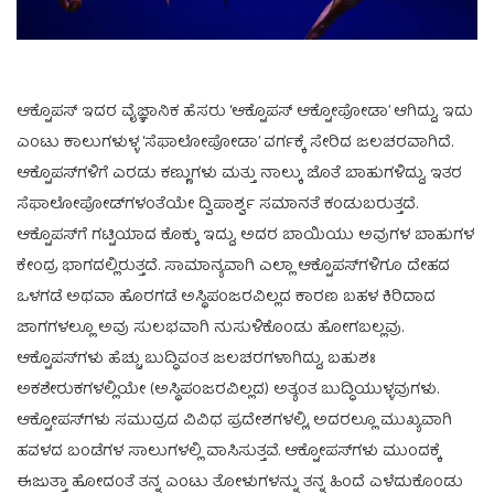
ಆಕ್ಟೊಪಸ್ ಇದರ ವೈಜ್ಞಾನಿಕ ಹೆಸರು ‘ಆಕ್ಟೊಪಸ್ ಆಕ್ಟೋಪೋಡಾ’ ಆಗಿದ್ದು, ಇದು
ಎಂಟು ಕಾಲುಗಳುಳ್ಳ ‘ಸೆಫಾಲೋಪೋಡಾ’ ವರ್ಗಕ್ಕೆ ಸೇರಿದ ಜಲಚರವಾಗಿದೆ.
ಆಕ್ಟೊಪಸ್‌ಗಳಿಗೆ ಎರಡು ಕಣ್ಣುಗಳು ಮತ್ತು ನಾಲ್ಕು ಜೊತೆ ಬಾಹುಗಳಿದ್ದು, ಇತರ
ಸೆಫಾಲೋಪೋಡ್‌ಗಳಂತೆಯೇ ದ್ವಿಪಾರ್ಶ್ವ ಸಮಾನತೆ ಕಂಡುಬರುತ್ತದೆ.
ಆಕ್ಟೊಪಸ್‌ಗೆ ಗಟ್ಟಿಯಾದ ಕೊಕ್ಕು ಇದ್ದು, ಅದರ ಬಾಯಿಯು ಅವುಗಳ ಬಾಹುಗಳ
ಕೇಂದ್ರ ಭಾಗದಲ್ಲಿರುತ್ತದೆ. ಸಾಮಾನ್ಯವಾಗಿ ಎಲ್ಲಾ ಆಕ್ಟೊಪಸ್‌ಗಳಿಗೂ ದೇಹದ
ಒಳಗಡೆ ಅಥವಾ ಹೊರಗಡೆ ಅಸ್ಥಿಪಂಜರವಿಲ್ಲದ ಕಾರಣ ಬಹಳ ಕಿರಿದಾದ
ಜಾಗಗಳಲ್ಲೂ ಅವು ಸುಲಭವಾಗಿ ನುಸುಳಿಕೊಂಡು ಹೋಗಬಲ್ಲವು.
ಆಕ್ಟೊಪಸ್‌ಗಳು ಹೆಚ್ಚು ಬುದ್ಧಿವಂತ ಜಲಚರಗಳಾಗಿದ್ದು, ಬಹುಶಃ
ಅಕಶೇರುಕಗಳಲ್ಲಿಯೇ (ಅಸ್ಥಿಪಂಜರವಿಲ್ಲದ) ಅತ್ಯಂತ ಬುದ್ಧಿಯುಳ್ಳವುಗಳು.
ಆಕ್ಟೋಪಸ್‌ಗಳು ಸಮುದ್ರದ ವಿವಿಧ ಪ್ರದೇಶಗಳಲ್ಲಿ, ಅದರಲ್ಲೂ ಮುಖ್ಯವಾಗಿ
ಹವಳದ ಬಂಡೆಗಳ ಸಾಲುಗಳಲ್ಲಿ ವಾಸಿಸುತ್ತವೆ. ಆಕ್ಟೋಪಸ್‌ಗಳು ಮುಂದಕ್ಕೆ
ಈಜುತ್ತಾ ಹೋದಂತೆ ತನ್ನ ಎಂಟು ತೋಳುಗಳನ್ನು ತನ್ನ ಹಿಂದೆ ಎಳೆದುಕೊಂಡು