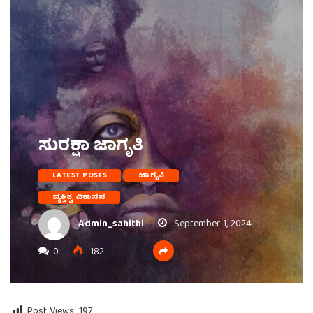
ಸುರಕ್ಷಾ ಜಾಗೃತಿ
LATEST POSTS
ಜಾಗೃತಿ
ವ್ಯಕ್ತಿತ್ವ ವಿಕಾಸನ
Admin_sahithi
September 1, 2024
0
182
Post Views:
197