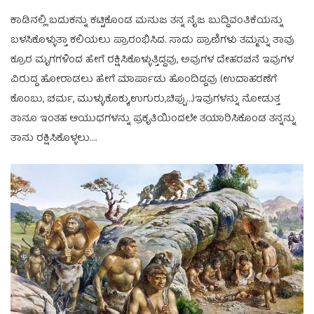
ಕಾಡಿನಲ್ಲಿ ಬದುಕನ್ನು ಕಟ್ಟಿಕೊಂಡ ಮನುಜ ತನ್ನ ನೈಜ ಬುದ್ದಿವಂತಿಕೆಯನ್ನು
ಬಳಸಿಕೊಳ್ಳುತ್ತಾ ಕಲಿಯಲು ಪ್ರಾರಂಭಿಸಿದ. ಸಾದು ಪ್ರಾಣಿಗಳು ತಮ್ಮನ್ನು ತಾವು
ಕ್ರೂರ ಮೃಗಗಳಿಂದ ಹೇಗೆ ರಕ್ಷಿಸಿಕೊಳ್ಳುತ್ತಿದ್ದವು, ಅವುಗಳ ದೇಹರಚನೆ ಇವುಗಳ
ವಿರುದ್ದ ಹೋರಾಡಲು ಹೇಗೆ ಮಾರ್ಪಾಡು ಹೊಂದಿದ್ದವು (ಉದಾಹರಣೆಗೆ
ಕೊಂಬು, ಚರ್ಮ, ಮುಳ್ಳು,ಕೊಕ್ಕು,ಉಗುರು,ಚಿಪ್ಪು…)ಇವುಗಳನ್ನು ನೋಡುತ್ತ
ತಾನೂ ಇಂತಹ ಆಯುಧಗಳನ್ನು ಪ್ರಕೃತಿಯಿಂದಲೇ ತಯಾರಿಸಿಕೊಂಡ ತನ್ನನ್ನು
ತಾನು ರಕ್ಷಿಸಿಕೊಳ್ಳಲು….