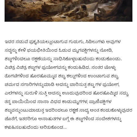
ಇದರ ನಡುವೆ ಪ್ರಕೃತಿಯಲ್ಲುಂಟಾಗುವ ಗುಡುಗು, ಸಿಡಿಲುಗಳು ಅವುಗಳ‌
ಸದ್ದನ್ನು ಕೇಳಿ ಭಯಭೀತಿಯಿಂದ‌ ಓಡುವ ಮೃಗಪಕ್ಷಿಗಳನ್ನು ನೋಡಿ,
ಶಬ್ದಗಳಿಂದಲೂ ರಕ್ಷಣೆಯನ್ನು ಸಾಧಿಸಿಕೊಳ್ಳಬಹುದೆಂದು ಕಂಡುಕೊಂಡು..
ವಿಚಿತ್ರ ವಿಚಿತ್ರ ಶಬ್ದಗಳ ಪ್ರಯೋಗವನ್ನು ಕಂಡುಹಿಡಿದ.. ನಂತರ ಟೊಳ್ಳು
ತೊಗಟೆಗಳಿಂದ ಹೊರಹೊಮ್ಮುವ ಶಬ್ದ, ಕಲ್ಲುಗಳಿಂದ ಉಂಟಾಗುವ ಶಬ್ದ,
ಚರ್ಮದ ನಗಾರಿಗಳನ್ನು‌ಮಾಡಿ ಅದನ್ನು ಬಾರಿಸುತ್ತ ಶಬ್ದ ಗಳ‌ ಪ್ರಯೋಗ,
ಎಲೆಗಳನ್ನು ಸುರುಳಿ ಸುತ್ತಿ ಅದನ್ನು ಊದುವುದರಿಂದ ಹೊರಹೊಮ್ಮಿದ ಸದ್ದು,
ತನ್ನ ಬಾಯಿಯಿಂದ‌ ನಾನಾ ವಿಧದ ಕಾಡು‌ಮೃಗಗಳ, ಪ್ರಾಣಿಪಕ್ಷಿಗಳ
ಶಬ್ದವನ್ನುಂಟುಮಾಡುತ್ತ ಇದರಿಂದಲೂ ರಕ್ಣಣೆ ಸಾಧ್ಯ ಅಂತ ಕಂಡುಕೊಳ್ಳುವುದರ
ಜೊತೆಗೆ, ಇತರರಿಗೂ ಅನಾಹುತಗಳ ಬಗ್ಗೆ ಈ ಶಬ್ದಗಳಿಂದ ಸಂದೇಶಗಳನ್ನು
ಕಳುಹಿಸಬಹುದೆಂದು ಅರಿತುಕೊಂಡ….