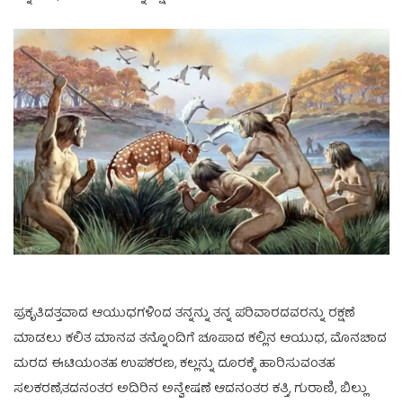
ಪ್ರಕೃತಿದತ್ತವಾದ ಆಯುಧಗಳಿಂದ ತನ್ನನ್ನು ತನ್ನ ಪರಿವಾರದವರನ್ನು ರಕ್ಷಣೆ
ಮಾಡಲು ಕಲಿತ ಮಾನವ ತನ್ನೊಂದಿಗೆ ಚೂಪಾದ ಕಲ್ಲಿನ ಆಯುಧ, ಮೊನಚಾದ
ಮರದ ಈಟಿಯಂತಹ ಉಪಕರಣ, ಕಲ್ಲನ್ನು ದೂರಕ್ಕೆ ಹಾರಿಸುವಂತಹ
ಸಲಕರಣೆ,ತದನಂತರ ಅದಿರಿನ ಅನ್ವೇಷಣೆ ಆದನಂತರ ಕತ್ತಿ, ಗುರಾಣಿ, ಬಿಲ್ಲು