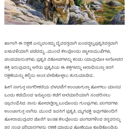
ಹಾಗಾಗಿ ಈ ರಕ್ಷಣೆ ಎನ್ನುವಂತದ್ದು ದೈವದತ್ತವಾಗಿ ಬಂದದ್ದಲ್ಲ,ಪ್ರಕೃತಿದತ್ತವಾಗಿ
ಬಳುವಳಿಯಾಗಿ ಪಡೆದದ್ದು…..ಮುಂದೆ ಕೆಲವೊಂದು ಜ್ವಾಲಾಮುಖಿಗಳು,
ಚಂಡಮಾರುತಗಳು, ಪ್ರಕೃತಿ ವಿಕೋಪಗಳನ್ನು ಕಂಡು ಯಾವುದೋ ಅಗೋಚರ
ಶಕ್ತಿ ಇರುವುದನ್ನು ಅರಿತು ಪ್ರಕೃತಿಯ ಈ ಶಕ್ತಿಗಳನ್ನು ಆರಾಧಿಸುತ್ತಾ ತನಗೆ
ರಕ್ಷಣೆಯನ್ನು ಕಲ್ಪಿಸು ಅಂತ ಬೇಡಿಕೊಳ್ಳಲು ಶುರುಮಾಡಿದ…
ಹೀಗೆ ಸಾಗುತ್ತ ನಾಗರೀಕತೆಯ ಬೆಳವಣಿಗೆ ಉಂಟಾಗುತ್ತಾ ಹೋಗಲು ಮಾನವ
ಒಂದು ಕಡೆಯಿಂದ ಇನ್ನೊಂದು ಕಡೆಗೆ ಅಲೆಮಾರಿಯಾಗಿ ಸಂಚರಿಸಲು
ಪ್ರಾರಂಭಿಸಿದ. ತಾನು ಹೋದಲ್ಲೆಲ್ಲಾ ಒಂದೊಂದು ಗುಂಪುಗಳು, ಪಂಗಡಗಳು
ಉಂಟಾಗುತ್ತ ಸಾಗಿತು. ಮುಂದೆ ಇವನಿಗೆ ಪ್ರಕೃತಿ, ಮೃಗಪಕ್ಷಿ ಇವುಗಳೊಂದಿಗೆ
ಹೋರಾಡುವುದರ ಜೊತೆಗೆ ಇಂತಹ ಕೆಲವೊಂದು ಪಂಗಡಗಳಿಂದ ತನ್ನವರನ್ನು
ತನ್ನ ಸಂಘ ಪರಿವಾರಗಳನ್ನು ರಕ್ಷಣೆ ಮಾಡುವ ಹೊಣೆಯೂ ಕೂಡಿಕೊಂಡಿತು.