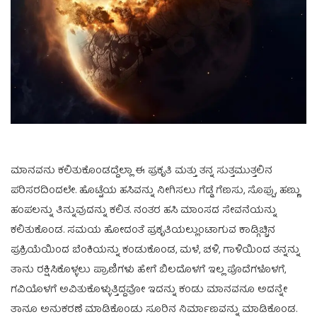
ಮಾನವನು ಕಲಿತುಕೊಂಡದ್ದೆಲ್ಲಾ ಈ ಪ್ರಕೃತಿ ಮತ್ತು ತನ್ನ ಸುತ್ತಮುತ್ತಲಿನ
ಪರಿಸರದಿಂದಲೇ. ಹೊಟ್ಟೆಯ ಹಸಿವನ್ನು ನೀಗಿಸಲು ಗೆಡ್ಡೆ ಗೆಣಸು, ಸೊಪ್ಪು, ಹಣ್ಣು
ಹಂಪಲನ್ನು ತಿನ್ನುವುದನ್ನು ಕಲಿತ. ನಂತರ ಹಸಿ ಮಾಂಸದ ಸೇವನೆಯನ್ನು
ಕಲಿತುಕೊಂಡ. ಸಮಯ ಹೋದಂತೆ ಪ್ರಕೃತಿಯಲ್ಲುಂಟಾಗುವ ಕಾಡ್ಗಿಚ್ಚಿನ
ಪ್ರಕ್ರಿಯೆಯಿಂದ ಬೆಂಕಿಯನ್ನು ಕಂಡುಕೊಂಡ, ಮಳೆ, ಚಳಿ, ಗಾಳಿಯಿಂದ ತನ್ನನ್ನು
ತಾನು ರಕ್ಷಿಸಿಕೊಳ್ಳಲು ಪ್ರಾಣಿಗಳು ಹೇಗೆ ಬಿಲದೊಳಗೆ ಇಲ್ಲ ಪೊದೆಗಳೊಳಗೆ,
ಗವಿಯೊಳಗೆ ಅವಿತುಕೊಳ್ಳುತ್ತಿದ್ದವೋ ಇದನ್ನು ಕಂಡು ಮಾನವನೂ ಅದನ್ನೇ
ತಾನೂ ಅನುಕರಣೆ ಮಾಡಿಕೊಂಡು ಸೂರಿನ ನಿರ್ಮಾಣವನ್ನು ಮಾಡಿಕೊಂಡ.