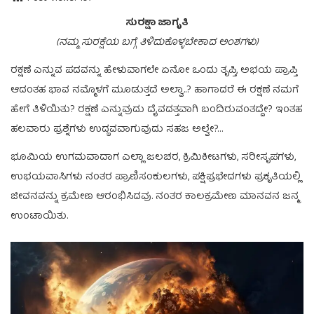
ಸುರಕ್ಷಾ ಜಾಗೃತಿ
(ನಮ್ಮ ಸುರಕ್ಷೆಯ ಬಗ್ಗೆ ತಿಳಿದುಕೊಳ್ಳಬೇಕಾದ ಅಂಶಗಳು)
ರಕ್ಷಣೆ ಎನ್ನುವ ಪದವನ್ನು ಹೇಳುವಾಗಲೇ ಏನೋ ಒಂದು ತೃಪ್ತಿ, ಅಭಯ ಪ್ರಾಪ್ತಿ
ಆದಂತಹ ಭಾವ ನಮ್ಮೊಳಗೆ ಮೂಡುತ್ತದೆ ಅಲ್ವಾ..? ಹಾಗಾದರೆ ಈ ರಕ್ಷಣೆ ನಮಗೆ
ಹೇಗೆ ತಿಳಿಯಿತು? ರಕ್ಷಣೆ ಎನ್ನುವುದು ದೈವದತ್ತವಾಗಿ ಬಂದಿರುವಂತದ್ದೇ? ಇಂತಹ
ಹಲವಾರು ಪ್ರಶ್ನೆಗಳು ಉದ್ಬವವಾಗುವುದು ಸಹಜ ಅಲ್ವೇ?…
ಭೂಮಿಯ ಉಗಮವಾದಾಗ ಎಲ್ಲಾ ಜಲಚರ, ಕ್ರಿಮಿಕೀಟಗಳು, ಸರೀಸೃಪಗಳು,
ಉಭಯವಾಸಿಗಳು ನಂತರ ಪ್ರಾಣಿಸಂಕುಲಗಳು, ಪಕ್ಷಿಪ್ರಭೇದಗಳು ಪ್ರಕೃತಿಯಲ್ಲಿ
ಜೀವನವನ್ನು ಕ್ರಮೇಣ ಆರಂಭಿಸಿದವು. ನಂತರ ಕಾಲಕ್ರಮೇಣ ಮಾನವನ ಜನ್ಮ
ಉಂಟಾಯಿತು.