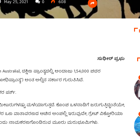
May 25, 2021
0
608
ಸುಧೀರ್ ಪ್ರಭು
ustralia), ದಕ್ಷಿಣ ಪ್ರಾಂತ್ಯದಲ್ಲಿ, ಅಂದಾಜು 1,54,000 ಚದರ
ಪ್ರಾಂತ್ಯ”) ಅಂತ ಅಲ್ಲಿನ ಸರ್ಕಾರ ಗುರುತಿಸಿದೆ.
ರ ಪರ್ತ್.
ೆಂಟಿಮೀಟರುಗಳಷ್ಟು ಮಳೆಯಾಗುತ್ತದೆ. ಕೊಂಚ ಒಳನಾಡಿಗೆ ಜರುಗುತ್ತಿದ್ದಂತೆಯೇ,
ತಕರ ಒಣ ವಾತಾವರಣದ ಆಚಿನ ಅಂಚಲ್ಲಿ ಇರುವುದೇ, ಗ್ರೇಟ್ ವಿಕ್ಟೋರಿಯಾ
ಡೆಸರ್ಟ್ ಎಂದು ನಾಮಕರಣಗೊಂಡಿರುವ ಮೂರು ಮರುಭೂಮಿಗಳು.