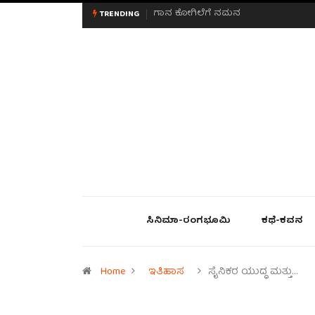
ಮನಸಿನ ಸವಿಭಾವ
TRENDING
ಸಿನಿಮಾ-ರಂಗಭೂಮಿ
ಕಥೆ-ಕವನ
Home
ಇತಿಹಾಸ
ಸೈನಿಕರ ಯುದ್ಧ ಮತ್ತು…