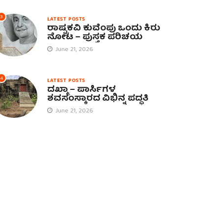
3
LATEST POSTS
ರಾಷ್ಟ್ರಕವಿ ಕುವೆಂಪು ಒಂದು ಕಿರು
ನೋಟ – ಪುಸ್ತಕ ಪರಿಚಯ
June 21, 2026
4
LATEST POSTS
ದಖ್ಮಾ – ಪಾರ್ಸಿಗಳ
ಶವಸಂಸ್ಕಾರದ ವಿಭಿನ್ನ ಪದ್ಧತಿ
June 21, 2026