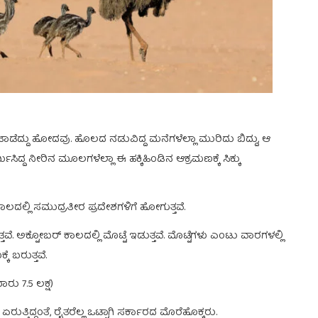
ಗಳು ಉಜಾಡೆದ್ದು ಹೋದವು. ಹೊಲದ ನಡುವಿದ್ದ ಮನೆಗಳೆಲ್ಲಾ ಮುರಿದು ಬಿದ್ದು, ಆ
ಿದ್ದ ನೀರಿನ ಮೂಲಗಳೆಲ್ಲಾ ಈ ಹಕ್ಕಿಹಿಂಡಿನ ಆಕ್ರಮಣಕ್ಕೆ ಸಿಕ್ಕು
ಾಲದಲ್ಲಿ ಸಮುದ್ರತೀರ ಪ್ರದೇಶಗಳಿಗೆ ಹೋಗುತ್ತವೆ.
ವೆ. ಅಕ್ಟೋಬರ್ ಕಾಲದಲ್ಲಿ ಮೊಟ್ಟೆ ಇಡುತ್ತವೆ. ಮೊಟ್ಟೆಗಳು ಎಂಟು ವಾರಗಳಲ್ಲಿ
ೆ ಬರುತ್ತವೆ.
ು 7.5 ಲಕ್ಷ)
ತ್ತಿದ್ದಂತೆ, ರೈತರೆಲ್ಲ ಒಟ್ಟಾಗಿ ಸರ್ಕಾರದ ಮೊರೆಹೊಕ್ಕರು.