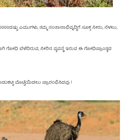
0ದಷ್ಟು ಎಮುಗಳು, ತಮ್ಮ ಸಂತಾನಾಭಿವೃದ್ಧಿಗೆ ಸೂಕ್ತ ನೀರು, ನೆಳಲು,
ಾಗಿ ಗೋಧಿ ಬೆಳೆದಿರುವ, ನೀರಿನ ವ್ಯವಸ್ಥೆ ಇರುವ ಈ ಗೋಧಿಪ್ರಾಂತ್ಯದ
ಗೂಡುಕಟ್ಟಿ ಮೊಟ್ಟೆಯಿಡಲು ಪ್ರಾರಂಭಿಸಿದವು !