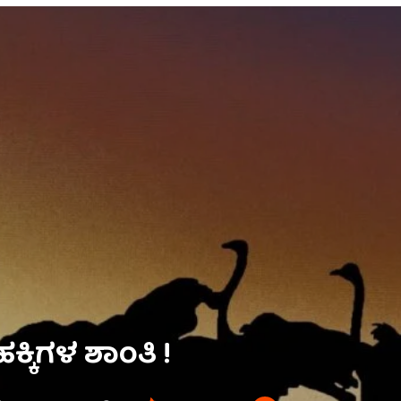
ಕ್ಕಿಗಳ ಶಾಂತಿ !