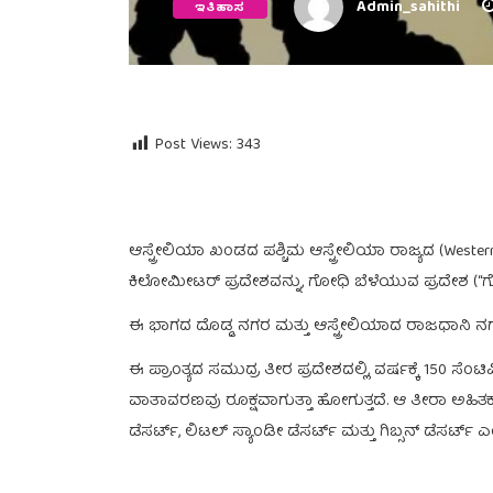
Admin_sahithi
ಇತಿಹಾಸ
Post Views:
343
ಆಸ್ಟ್ರೇಲಿಯಾ ಖಂಡದ ಪಶ್ಚಿಮ ಆಸ್ಟ್ರೇಲಿಯಾ ರಾಜ್ಯದ (Western A
ಕಿಲೋಮೀಟರ್ ಪ್ರದೇಶವನ್ನು, ಗೋಧಿ ಬೆಳೆಯುವ ಪ್ರದೇಶ (“ಗೋಧಿ
ಈ ಭಾಗದ ದೊಡ್ಡ ನಗರ ಮತ್ತು ಆಸ್ಟ್ರೇಲಿಯಾದ ರಾಜಧಾನಿ ನಗ
ಈ ಪ್ರಾಂತ್ಯದ ಸಮುದ್ರ ತೀರ ಪ್ರದೇಶದಲ್ಲಿ, ವರ್ಷಕ್ಕೆ 150 ಸ
ವಾತಾವರಣವು ರೂಕ್ಷವಾಗುತ್ತಾ ಹೋಗುತ್ತದೆ. ಆ ತೀರಾ ಅಹಿ
ಡೆಸರ್ಟ್, ಲಿಟಲ್ ಸ್ಯಾಂಡೀ ಡೆಸರ್ಟ್ ಮತ್ತು ಗಿಬ್ಸನ್ 