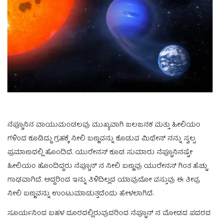
ನೆಪ್ಚೂನಿನ ವಾಯುಮಂಡಲವು ಮುಖ್ಯವಾಗಿ ಜಲಜನಕ ಮತ್ತು ಹೀಲಿಯಂ
ಗಳಿಂದ ಕೂಡಿದ್ದು ಗ್ರಹಕ್ಕೆ ನೀಲಿ ಬಣ್ಣವನ್ನು ಕೊಡುವ ಮಿಥೇನ್ ನನ್ನು ಸ್ವಲ್ಪ
ಪ್ರಮಾಣದಲ್ಲಿ ಹೊಂದಿದೆ. ಯುರೇನಸ್ ಕೂಡ ಸುಮಾರು ನೆಪ್ಚೂನಿನಷ್ಟೇ
ಹೀಲಿಯಂ ಹೊಂದಿದ್ದರು ನೆಪ್ಚೂನ್ ನ ನೀಲಿ ಬಣ್ಣವು ಯುರೇನಸ್ ಗಿಂತ ಹೆಚ್ಚು
ಗಾಢವಾಗಿದೆ. ಆದ್ದರಿಂದ ಇನ್ನು ತಿಳಿದಿಲ್ಲದ ಯಾವುದೋ ವಸ್ತುವು ಈ ತೀವ್ರ
ನೀಲಿ ಬಣ್ಣವನ್ನು ಉಂಟುಮಾಡುತ್ತದೆಂದು ಹೇಳಲಾಗಿದೆ.
ಸೂರ್ಯನಿಂದ ಬಹಳ ದೂರದಲ್ಲಿರುವುದರಿಂದ ನೆಪ್ಚೂನ್ ನ ಮೋಡದ ಪದರದ