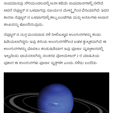
ತಾಪಮಾನವು ಸೌರಮಂಡಲದಲ್ಲಿ ಅತೀ ಕಡಿಮೆ ತಾಪಮಾನಗಳಲ್ಲಿ ಸೇರಿದೆ.
ಆದರೆ ನೆಪ್ಚೂನ್ ನ ಒಳಭಾಗವು ಸೂರ್ಯನ ಮೇಲ್ಮೈಗಿಂತ ಬಿಸಿಯಾಗಿದೆ. ಇದರ
ಕಾರಣ ನೆಪ್ಚೂನ್ ನ ಒಳಭಾಗದಲ್ಲಿ ಕಲ್ಲು ಬಂಡೆಗಳು ಮತ್ತು ಅನಿಲಗಳು ಅಪಾರ
ಶಾಖವನ್ನು ಹೊಂದಿರುವುದು.
ನೆಪ್ಚೂನ್ ನ ಸುತ್ತ ಮಂದವಾದ ತಿಳಿ ನೀಲಿಬಣ್ಣದ ಉಂಗುರಗಳನ್ನು ಕಂಡು
ಹಿಡಿಯಲಾಗಿದ್ದರು ಇವು ಶನಿಯ ಉಂಗುರಗಳಿಗಿಂತ ಬಹಳ ಕ್ಷುಲ್ಲಕವಾಗಿವೆ. ಈ
ಉಂಗುರಗಳನ್ನು ಮೊದಲು ಕಂಡುಹಿಡಿದಾಗ ಇವು ಪೂರ್ಣ ವೃತ್ತಾಕಾರದಲ್ಲಿ
ಇಲ್ಲವೆಂದು ಭಾವಿಸಲಾಗಿತ್ತು. ನಂತರದ ವೋಯೇಜರ್ 2 ರ ಮಾಹಿತಿಯ
ಪ್ರಕಾರ ಈ ಉಂಗುರಗಳು ಪೂರ್ಣ ವೃತ್ತಗಳೇ ಎಂದು ತಿಳಿದು ಬಂದಿತು.