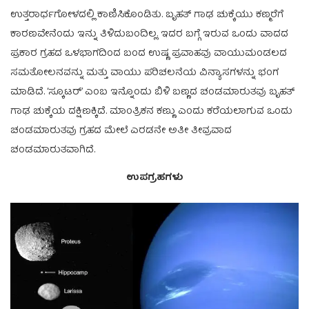
ಉತ್ತರಾರ್ಧಗೋಳದಲ್ಲಿ ಕಾಣಿಸಿಕೊಂಡಿತು. ಬೃಹತ್ ಗಾಢ ಚುಕ್ಕೆಯು ಕಣ್ಮರೆಗೆ
ಕಾರಣವೇನೆಂದು ಇನ್ನು ತಿಳಿದುಬಂದಿಲ್ಲ. ಇದರ ಬಗ್ಗೆ ಇರುವ ಒಂದು ವಾದದ
ಪ್ರಕಾರ ಗ್ರಹದ ಒಳಭಾಗದಿಂದ ಬಂದ ಉಷ್ಣ ಪ್ರವಾಹವು ವಾಯುಮಂಡಲದ
ಸಮತೋಲನವನ್ನು ಮತ್ತು ವಾಯು ಪರಿಚಲನೆಯ ವಿನ್ಯಾಸಗಳನ್ನು ಭಂಗ
ಮಾಡಿದೆ. ‘ಸ್ಕೂಟರ್’ ಎಂಬ ಇನ್ನೊಂದು ಬಿಳಿ ಬಣ್ಣದ ಚಂಡಮಾರುತವು ಬೃಹತ್
ಗಾಢ ಚುಕ್ಕೆಯ ದಕ್ಷಿಣಕ್ಕಿದೆ. ಮಾಂತ್ರಿಕನ ಕಣ್ಣು ಎಂದು ಕರೆಯಲಾಗುವ ಒಂದು
ಚಂಡಮಾರುತವು ಗ್ರಹದ ಮೇಲೆ ಎರಡನೇ ಅತೀ ತೀವ್ರವಾದ
ಚಂಡಮಾರುತವಾಗಿದೆ.
ಉಪಗ್ರಹಗಳು