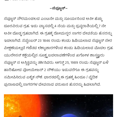
–ನೆಪ್ಚೂನ್–
ನೆಪ್ಚೂನ್ ಸೌರಮಂಡಲದ ಎಂಟನೇ ಮತ್ತು ಸೂರ್ಯನಿಂದ ಅತೀ ಹೆಚ್ಚು
ದೂರವಿರುವ ಗ್ರಹ. ಇದು ವ್ಯಾಸದಲ್ಲಿ 4 ನೆಯ ಮತ್ತು ದ್ರವ್ಯರಾಶಿಯಲ್ಲಿ 7 ನೇ
ಅತೀ ದೊಡ್ಡ ಗ್ರಹವಾಗಿದೆ. ಈ ಗ್ರಹಕ್ಕೆ ರೋಮನ್ನರ ಸಾಗರ ದೇವತೆಯ ಹೆಸರನ್ನು
ಇಡಲಾಗಿದೆ. ಸೆಪ್ಟೆಂಬರ್ 23 1846 ರಂದು ಕಂಡು ಹಿಡಿಯಲಾದ ನೆಪ್ಚೂನ್ ನೇರ
ವೀಕ್ಷಣೆಯಲ್ಲದೆ ಗಣಿತದ ಲೆಕ್ಕಾಚಾರಗಳಿಂದ ಕಂಡು ಹಿಡಿಯಲಾದ ಮೊದಲ ಗ್ರಹ.
ಯುರೇನಸ್ ಕಕ್ಷೆಯಲ್ಲಿನ ಸೂಕ್ಷ್ಮ ಬದಲಾವಣೆಗಳಿಂದ ಖಗೋಳ ಶಾಸ್ತ್ರಜ್ಞರು
ನೆಪ್ಚೂನ್ ನ ಅಸ್ತಿತ್ವವನ್ನು ತರ್ಕಿಸಿದರು. ಆಗಸ್ಟ್ 25, 1989 ರಂದು ನೆಪ್ಚೂನ್ ಬಳಿ
ಹಾರಿಹೋದ ವೋಯೇಜರ್ 2 ನೌಕೆಯು ಇದುವರೆಗೂ ಈ ಗ್ರಹವನ್ನು
ಸಮೀಪಿಸಿರುವ ಏಕೈಕ ನೌಕೆ. ಭಾರತದಲ್ಲಿ ಈ ಗ್ರಹಕ್ಕೆ ಹಿಂದೂ / ವೈದಿಕ
ಪುರಾಣದಲ್ಲಿ ಸಾಗರಗಳ ದೇವನಾದ ವರುಣನ ಹೆಸರನ್ನು ಹಿಡಲಾಗಿದೆ.