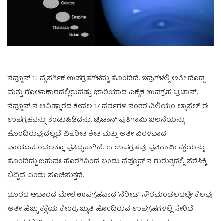
ನೆಪ್ಚೂನ್ 13 ನೈಸರ್ಗಿಕ ಉಪಗ್ರಹಗಳನ್ನು ಹೊಂದಿದೆ. ಇವುಗಳಲ್ಲಿ ಅತೀ ದೊಡ್ಡ
ಮತ್ತು ಗೋಳಾಕಾರದಲ್ಲಿರುವಷ್ಟು ಭಾರಿಯಾದ ಏಕೈಕ ಉಪಗ್ರಹ ‘ಟ್ರಿಟಾನ್’.
ನೆಪ್ಚೂನ್ ನ ಆವಿಷ್ಕಾರದ ಕೇವಲ 17 ವರ್ಷಗಳ ನಂತರ ವಿಲಿಯಂ ಲ್ಯಾಸೆಲ್ ಈ
ಉಪಗ್ರಹವನ್ನು ಕಂಡುಹಿಡಿದನು. ಟ್ರಿಟಾನ್ ಪ್ರತಿಗಾಮಿ ಚಲನೆಯನ್ನು
ಹೊಂದಿರುವುದಲ್ಲದೆ ವಿಪರೀತ ಶೀತ ಮತ್ತು ಅತೀ ವಿರಳವಾದ
ವಾಯುಮಂಡಲಕ್ಕೂ ಪ್ರಸಿದ್ಧವಾಗಿದೆ. ಈ ಉಪಗ್ರಹವು ಪ್ರತಿಗಾಮಿ ಕಕ್ಷೆಯನ್ನು
ಹೊಂದಿದ್ದು ಬಹುಷಃ ಹೊರಗಿನಿಂದ ಬಂದು ನೆಪ್ಚೂನ್ ನ ಗುರುತ್ವದಲ್ಲಿ ಸೆರೆಸಿಕ್ಕಿ
ಬಿದ್ದಿದೆ ಎಂದು ಸೂಚಿಸುತ್ತದೆ.
ದೂರದ ಆಧಾರದ ಮೇಲೆ ಉಪಗ್ರಹವಾದ ‘ನೆರೀಡ್’ ಸೌರಮಂಡಲದಲ್ಲೇ ಕೆಲವು
ಅತೀ ಹೆಚ್ಚು ಕಕ್ಷೆಯ ಕೇಂದ್ರ ಚ್ಯುತಿ ಹೊಂದಿರುವ ಉಪಗ್ರಹಗಳಲ್ಲಿ ಸೇರಿದೆ.