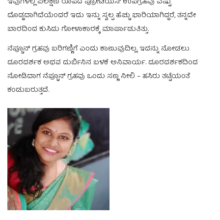
ಇವುಗಳಲ್ಲಿ ವಿಲಕ್ಷಣ ರೂಪದ ಪ್ರೋಟಿಯಸ್ ಉಪಗ್ರಹವು ಎಷ್ಟು
ದೊಡ್ಡದಾಗಿದೆಯೆಂದರೆ ಇದು ಇನ್ನು ಸ್ವಲ್ಪ ಹೆಚ್ಚು ಭಾರಿಯಾಗಿದ್ದರೆ, ತನ್ನದೇ
ಬಾರದಿಂದ ಕುಸಿದು ಗೋಳಾಕಾರಕ್ಕೆ ಮಾರ್ಪಾಡುತಿತ್ತು.
ನೆಪ್ಚೂನ್ ಗ್ರಹವು ಬರಿಗಣ್ಣಿಗೆ ಎಂದು ಕಾಣುವುದಿಲ್ಲ. ಇದನ್ನು ನೋಡಲು
ದೂರದರ್ಶಕ ಅಥವ ದುರ್ಬಿನಿನ ಬಳಕೆ ಅನಿವಾರ್ಯ. ದೂರದರ್ಶಕದಿಂದ
ನೋಡಿದಾಗ ನೆಪ್ಚೂನ್ ಗ್ರಹವು ಒಂದು ಸಣ್ಣ ನೀಲಿ – ಹಸಿರು ತಟ್ಟೆಯಂತೆ
ಕಂಡುಬರುತ್ತದೆ.