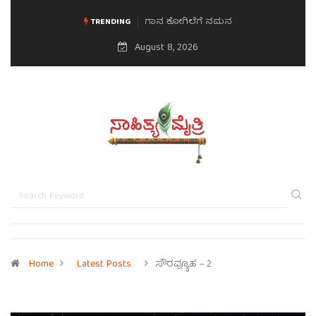
ಗಾನ ಕೋಗಿಲೆಗೆ ನಮನ
ಮನಸಿನ ಸವಿಭಾವ
TRENDING
August 8, 2026
Home
Latest Posts
ಸೌರವ್ಯೂಹ – 2