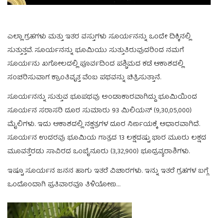
ಎಲ್ಲಾ ಗ್ರಹಗಳು ಮತ್ತು ಇತರ ವಸ್ತುಗಳು ಸೂರ್ಯನನ್ನು ಒಂದೇ ದಿಕ್ಕಿನಲ್ಲಿ
ಸುತ್ತುತ್ತವೆ. ಸೂರ್ಯನನ್ನು ಭೂಮಿಯು ಸುತ್ತುತಿರುವುದರಿಂದ ನಮಗೆ
ಸೂರ್ಯನು ಖಗೋಲದಲ್ಲಿ ಪೂರ್ವದಿಂದ ಪಶ್ಚಿಮದ ಕಡೆ ಆಕಾಶದಲ್ಲಿ
ಸಂಚರಿಸುವಾಗ ಕ್ರಾಂತಿವೃತ್ತ ವೆಂಬ ಪಥವನ್ನು ಚಿತ್ರಿಸುತ್ತಾನೆ.
ಸೂರ್ಯನನ್ನು ಸುತ್ತುವ ಭೂಪಥವು ಅಂಡಾಕಾರವಾಗಿದ್ದು ಭೂಮಿಯಿಂದ
ಸೂರ್ಯನ ಸರಾಸರಿ ದೂರ ಸುಮಾರು 93 ಮಿಲಿಯನ್ (9,30,05,000)
ಮೈಲಿಗಳು. ಇದು ಆಕಾಶದಲ್ಲಿ ನಕ್ಷತ್ರಗಳ ದೂರ ನಿರ್ಣಯಕ್ಕೆ ಆಧಾರವಾಗಿದೆ.
ಸೂರ್ಯನ ಉದರವು ಭೂಮಿಯ ಗಾತ್ರದ 13 ಲಕ್ಷದಷ್ಟು ಭಾರ ಮೂರು ಲಕ್ಷದ
ಮೂವತ್ತೆರಡು ಸಾವಿರದ ಒಂಬೈನೂರು (3,32,900) ಭೂದ್ರವ್ಯರಾಶಿಗಳು.
ಇಷ್ಟೂ ಸೂರ್ಯನ ಜನನ ಹಾಗು ಇತರೆ ವಿಚಾರಗಳು. ಇನ್ನು ಇತರೆ ಗ್ರಹಗಳ ಬಗ್ಗೆ
ಒಂದೊಂದಾಗಿ ಪ್ರತಿವಾರವೂ ತಿಳಿಯೋಣ…