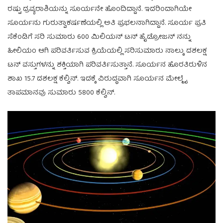
ರಷ್ಟು ದ್ರವ್ಯರಾಶಿಯನ್ನು ಸೂರ್ಯನೇ ಹೊಂದಿದ್ದಾನೆ. ಇದರಿಂದಾಗಿಯೇ
ಸೂರ್ಯನು ಗುರುತ್ವಾಕರ್ಷಣೆಯಲ್ಲಿ ಅತಿ ಪ್ರಭಲನಾಗಿದ್ದಾನೆ. ಸೂರ್ಯ ಪ್ರತಿ
ಸೆಕೆಂಡಿಗೆ ಸರಿ ಸುಮಾರು 600 ಮಿಲಿಯನ್ ಟನ್ ಹೈಡ್ರೋಜನ್ ನನ್ನು
ಹೀಲಿಯಂ ಆಗಿ ಪರಿವರ್ತಿಸುವ ಕ್ರಿಯೆಯಲ್ಲಿ ಸರಿಸುಮಾರು ನಾಲ್ಕು ದಶಲಕ್ಷ
ಟನ್ ವಸ್ತುಗಳನ್ನು ಶಕ್ತಿಯಾಗಿ ಪರಿವರ್ತಿಸುತ್ತಾನೆ. ಸೂರ್ಯನ ಹೊರತಿರುಳಿನ
ಶಾಖ 15.7 ದಶಲಕ್ಷ ಕೆಲ್ವಿನ್. ಇದಕ್ಕೆ ವಿರುದ್ಧವಾಗಿ ಸೂರ್ಯನ ಮೇಲ್ಮೈ
ತಾಪಮಾನವು ಸುಮಾರು 5800 ಕೆಲ್ವಿನ್.