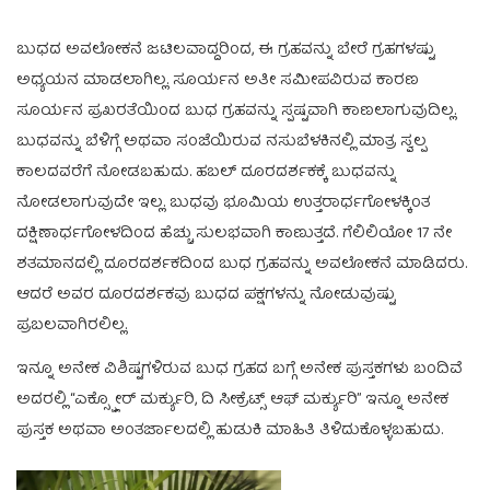
ಬುಧದ ಅವಲೋಕನೆ ಜಟಿಲವಾದ್ದರಿಂದ, ಈ ಗ್ರಹವನ್ನು ಬೇರೆ ಗ್ರಹಗಳಷ್ಟು
ಅಧ್ಯಯನ ಮಾಡಲಾಗಿಲ್ಲ. ಸೂರ್ಯನ ಅತೀ ಸಮೀಪವಿರುವ ಕಾರಣ
ಸೂರ್ಯನ ಪ್ರಖರತೆಯಿಂದ ಬುಧ ಗ್ರಹವನ್ನು ಸ್ಪಷ್ಟವಾಗಿ ಕಾಣಲಾಗುವುದಿಲ್ಲ.
ಬುಧವನ್ನು ಬೆಳಿಗ್ಗೆ ಅಥವಾ ಸಂಜೆಯಿರುವ ನಸುಬೆಳಕಿನಲ್ಲಿ ಮಾತ್ರ ಸ್ವಲ್ಪ
ಕಾಲದವರೆಗೆ ನೋಡಬಹುದು. ಹಬಲ್ ದೂರದರ್ಶಕಕ್ಕೆ ಬುಧವನ್ನು
ನೋಡಲಾಗುವುದೇ ಇಲ್ಲ. ಬುಧವು ಭೂಮಿಯ ಉತ್ತರಾರ್ಧಗೋಳಕ್ಕಿಂತ
ದಕ್ಷಿಣಾರ್ಧಗೋಳದಿಂದ ಹೆಚ್ಚು ಸುಲಭವಾಗಿ ಕಾಣುತ್ತದೆ. ಗೆಲಿಲಿಯೋ 17 ನೇ
ಶತಮಾನದಲ್ಲಿ ದೂರದರ್ಶಕದಿಂದ ಬುಧ ಗ್ರಹವನ್ನು ಅವಲೋಕನೆ ಮಾಡಿದರು.
ಆದರೆ ಅವರ ದೂರದರ್ಶಕವು ಬುಧದ ಪಕ್ಷಗಳನ್ನು ನೋಡುವುಷ್ಟು
ಪ್ರಬಲವಾಗಿರಲಿಲ್ಲ.
ಇನ್ನೂ ಅನೇಕ ವಿಶಿಷ್ಟಗಳಿರುವ ಬುಧ ಗ್ರಹದ ಬಗ್ಗೆ ಅನೇಕ ಪುಸ್ತಕಗಳು ಬಂದಿವೆ
ಅದರಲ್ಲಿ “ಎಕ್ಸ್ಪ್ಲೋರ್ ಮರ್ಕ್ಯುರಿ, ದಿ ಸೀಕ್ರೆಟ್ಸ್ ಆಫ್ ಮರ್ಕ್ಯುರಿ” ಇನ್ನೂ ಅನೇಕ
ಪುಸ್ತಕ ಅಥವಾ ಅಂತರ್ಜಾಲದಲ್ಲಿ ಹುಡುಕಿ ಮಾಹಿತಿ ತಿಳಿದುಕೊಳ್ಳಬಹುದು.