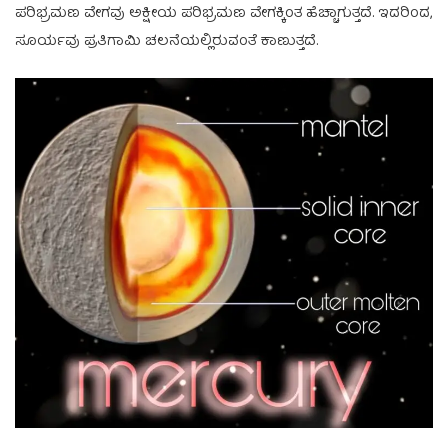
ಪರಿಭ್ರಮಣ ವೇಗವು ಅಕ್ಷೀಯ ಪರಿಭ್ರಮಣ ವೇಗಕ್ಕಿಂತ ಹೆಚ್ಚಾಗುತ್ತದೆ. ಇದರಿಂದ,
ಸೂರ್ಯವು ಪ್ರತಿಗಾಮಿ ಚಲನೆಯಲ್ಲಿರುವಂತೆ ಕಾಣುತ್ತದೆ.