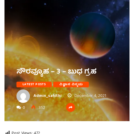
ಸೌರವ್ಯೂಹ – 3 – ಬುಧ ಗ್ರಹ
LATEST POSTS
ವಿಜ್ಞಾನ ವಿಸ್ಮಯ
Admin_sahithi
December 4, 2021
0
352
Post Views:
472