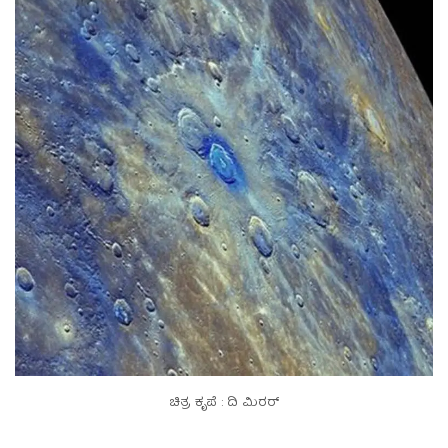
ಚಿತ್ರ ಕೃಪೆ : ದಿ ಮಿರರ್