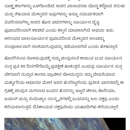
ಸೂಕ್ಷ್ಮ ಕಣಗಳನ್ನು ಒಳಗೊಂಡಿದೆ. ಅದರ ವಾತಾವರಣ ದೊಡ್ಡ ಕಬ್ಬಿಣದ ತಿರುಳು
ಮತ್ತು ತೆಳುವಾದ ಮೇಲ್ಪದರ ಇವುಗಳನ್ನು ಇನ್ನೂ ಸಮರ್ಪಕವಾಗಿ
ವಿವರಿಸಲಾಗಿಲ್ಲ. ಅದರ ಹೊರ ಪದರಗಳನ್ನು ಸೂರ್ಯನ ದೈತ್ಯ
ಪ್ರಭಾವದಿಂದಾಗಿ ಕಳಚಿದೆ ಎಂದು ಕಲ್ಪನೆ ಮಾಡಲಾಗಿದೆ. ಅಥವಾ ಇದು
ಆರಂಭದ ಬಾಲಸೂರ್ಯನ ಪ್ರಭಾವದಿಂದ ಮೇಲ್ಪದರ ಅಂಟಿದ್ದು
ಸಂಪೂರ್ಣವಾಗಿ ನಾಶವಾಗುವುದನ್ನು ತಡೆಯಲಾಗಿದೆ ಎಂದು ಹೇಳುತ್ತಾರೆ.
ಹೊರಗಿನಿಂದ ನೋಡುವುದಕ್ಕೆ ನಮ್ಮ ಚಂದ್ರನಂತೆ ಕಾಣುವ ಬುಧ ಸೂರ್ಯನ
ಸುತ್ತ ಪ್ರತಿ 88 ದಿನಗಳಿಗೊಮ್ಮೆ ಪ್ರದಕ್ಷಿಣೆ ಹಾಕುತ್ತದೆ. ಬುಧವು ಸೂರ್ಯನ ಸುತ್ತ
ವೇಗವಾಗಿ ಸುತ್ತುವ ಕಾರಣ ಪ್ರಾಚೀನ ರೋಮನ್ನರು ತಮ್ಮ ದೇವತೆಯಾದ
ಮರ್ಕ್ಯುರಿಯ ಆಧಾರದ ಮೇಲೆ ಇದರ ಹೆಸರಿಟ್ಟರೆಂದು ಪ್ರತೀತಿ. ಭಾರತದಲ್ಲಿ ಈ
ಗ್ರಹಕ್ಕೆ ಚಂದ್ರನ ಮಗನಾದ ಬುಧನ ಹೆಸರನ್ನು ಇಟ್ಟರೆ ಚೀನಾ, ಕೊರಿಯಾ,
ಜಪಾನ್ ಮತ್ತು ವಿಯೆಟ್ನಾಂ ಸಂಸ್ಕೃತಿಗಳಲ್ಲಿ ಬುಧವನ್ನು ಜಲ ನಕ್ಷತ್ರ ಎಂದು
ಕರೆಯಲಾಗುತ್ತದೆ. ಬಿಸಿಕಾಯದ ನಕ್ಷತ್ರವೆಂದು ಯಹೂದಿಗಳು ಕರೆಯುತ್ತಾರೆ.