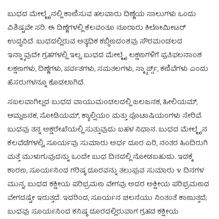
ಬುಧದ ಮೇಲ್ಮೈನಲ್ಲಿ ಕಾಣಿಸುವ ಹಲವಾರು ದಿಣ್ಣೆಯ ಸಾಲುಗಳು ಒಂದು
ವಿಶಿಷ್ಟವೇ ಸರಿ. ಈ ದಿಣ್ಣೆಗಳಲ್ಲಿ ಕೆಲವಂತೂ ನೂರಾರು ಕಿಲೋಮೀಟರ್
ಉದ್ದವಿದೆ. ಬುಧದಲ್ಲಿರುವ ಅತ್ಯಧಿಕ ಕಬ್ಬಿಣದಂಶವು ಸೌರಮಂಡಲದ
ಇನ್ನ್ಯಾವುದೇ ಗ್ರಹಗಳಲ್ಲಿ ಇಲ್ಲ. ಬುಧದ ಮೇಲ್ಮೈ ಲಕ್ಷಣಗಳಿಗೆ ಪ್ರತಿಫಲನಾಂಶ
ಲಕ್ಷಣಗಳು, ದಿಣ್ಣೆಗಳು, ಪರ್ವತಗಳು, ಸಮತಲಗಳು, ಸ್ಕ್ಯಾರ್ಪ್ಸ್, ಕಣಿವೆಗಳು ಎಂದು
ಹೆಸರುಗಳನ್ನೂ ಕೊಡಲಾಗಿದೆ.
ಸಬಲವಾಗಿಲ್ಲದ ಬುಧದ ವಾಯುಮಂಡಲದಲ್ಲಿ ಜಲಜನಕ, ಹೀಲಿಯಮ್,
ಆಮ್ಲಜನಕ, ಸೋಡಿಯಮ್, ಕ್ಯಾಲ್ಷಿಯಂ ಮತ್ತು ಪೊಟಾಷಿಯಂಗಳು ಸೇರಿವೆ.
ಬುಧವು ತನ್ನ ಅಕ್ಷರೇಖೆಯಲ್ಲಿ ಸುತ್ತುವುದು ಬಹಳ ನಿಧಾನ. ಬುಧದ ಮೇಲ್ಮೈನ
ಕೆಲವೆಡೆಗಳಲ್ಲಿ, ಸೂರ್ಯವು ಸುಮಾರು ಅರ್ಧ ದೂರ ಏರಿ, ನಂತರ ಹಿಂದಿರುಗಿ
ಮತ್ತೆ ಮುಳುಗುವುದನ್ನು ಒಂದೇ ಬುಧ ದಿನದಲ್ಲಿ ನೋಡಬಹುದು. ಇದಕ್ಕೆ
ಕಾರಣ, ಸೂರ್ಯನಿಂದ ಗರಿಷ್ಠ ದೂರವನ್ನು ತಲುಪುವ ಸುಮಾರು ೪ ದಿನಗಳ
ಮುನ್ನ, ಬುಧದ ಕಕ್ಷೀಯ ಪರಿಭ್ರಮಣ ವೇಗವು ಅದರ ಅಕ್ಷೀಯ ಪರಿಭ್ರಮಣದ
ವೇಗದಷ್ಟೇ ಇರುತ್ತದೆ. ಇದರಿಂದ, ಸೂರ್ಯನ ಚಲನೆಯು ನಿಂತಂತೆ ಕಾಣುತ್ತದೆ;
ಬುಧವು ಸೂರ್ಯನಿಂದ ಕನಿಷ್ಠ ದೂರದಲ್ಲಿರುವಾಗ ಗ್ರಹದ ಕಕ್ಷೀಯ